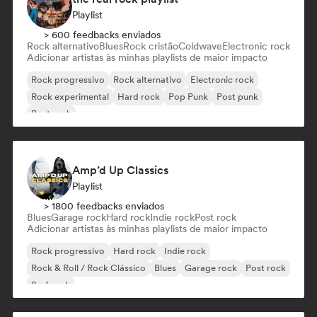
Playlist
> 600 feedbacks enviados
Rock alternativo
Blues
Rock cristão
Coldwave
Electronic rock
Adicionar artistas às minhas playlists de maior impacto
Rock progressivo
Rock alternativo
Electronic rock
Rock experimental
Hard rock
Pop Punk
Post punk
Post rock
Amp’d Up Classics
Playlist
> 1800 feedbacks enviados
Blues
Garage rock
Hard rock
Indie rock
Post rock
Adicionar artistas às minhas playlists de maior impacto
Rock progressivo
Hard rock
Indie rock
Rock & Roll / Rock Clássico
Blues
Garage rock
Post rock
Surf rock