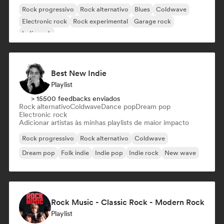
Rock progressivo
Rock alternativo
Blues
Coldwave
Electronic rock
Rock experimental
Garage rock
Indie rock
Best New Indie
Playlist
> 15500 feedbacks enviados
Rock alternativo
Coldwave
Dance pop
Dream pop
Electronic rock
Adicionar artistas às minhas playlists de maior impacto
Rock progressivo
Rock alternativo
Coldwave
Dream pop
Folk indie
Indie pop
Indie rock
New wave
Rock Music - Classic Rock - Modern Rock
Playlist