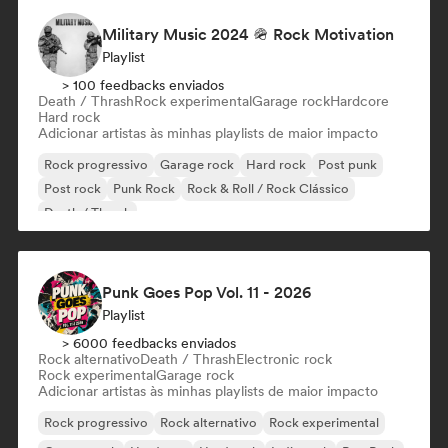
Military Music 2024 🪖 Rock Motivation
Playlist
> 100 feedbacks enviados
Death / Thrash
Rock experimental
Garage rock
Hardcore
Hard rock
Adicionar artistas às minhas playlists de maior impacto
Rock progressivo
Garage rock
Hard rock
Post punk
Post rock
Punk Rock
Rock & Roll / Rock Clássico
Death / Thrash
Punk Goes Pop Vol. 11 - 2026
Playlist
> 6000 feedbacks enviados
Rock alternativo
Death / Thrash
Electronic rock
Rock experimental
Garage rock
Adicionar artistas às minhas playlists de maior impacto
Rock progressivo
Rock alternativo
Rock experimental