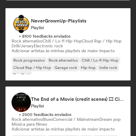
NeverGrownUp-Playlists
Playlist
> 8100 feedbacks enviados
Rock alternativo
Chill / Lo-fi Hip-Hop
Cloud Rap / Hip Hop
Drill/Jersey
Electronic rock
Adicionar artistas às minhas playlists de maior impacto
Rock progressivo
Rock alternativo
Chill / Lo-fi Hip-Hop
Cloud Rap / Hip Hop
Garage rock
Hip-hop
Indie rock
Pop Punk
The End of a Movie (credit scenes) 🎞️ Cinematic Dream Pop & Bedroom Indie
Playlist
> 2500 feedbacks enviados
Rock alternativo
Blues
Comercial / Mainstream
Dream pop
Música para filmes
Adicionar artistas às minhas playlists de maior impacto