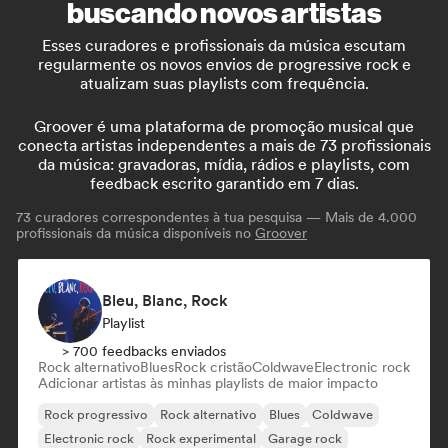
buscando novos artistas
Esses curadores e profissionais da música escutam
regularmente os novos envios de progressive rock e
atualizam suas playlists com frequência.
Groover é uma plataforma de promoção musical que
conecta artistas independentes a mais de 73 profissionais
da música: gravadoras, mídia, rádios e playlists, com
feedback escrito garantido em 7 dias.
73
curadores correspondentes à tua pesquisa — Mais de 4.000
profissionais da música disponíveis no
Groover
Bleu, Blanc, Rock
Playlist
> 700 feedbacks enviados
Rock alternativo
Blues
Rock cristão
Coldwave
Electronic rock
Adicionar artistas às minhas playlists de maior impacto
Rock progressivo
Rock alternativo
Blues
Coldwave
Electronic rock
Rock experimental
Garage rock