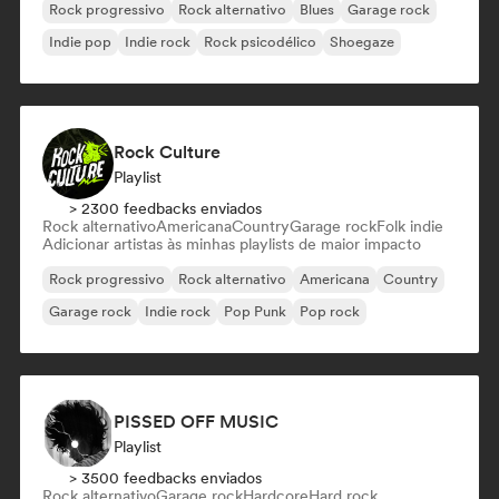
Rock progressivo
Rock alternativo
Blues
Garage rock
Indie pop
Indie rock
Rock psicodélico
Shoegaze
Rock Culture
Playlist
> 2300 feedbacks enviados
Rock alternativo
Americana
Country
Garage rock
Folk indie
Adicionar artistas às minhas playlists de maior impacto
Rock progressivo
Rock alternativo
Americana
Country
Garage rock
Indie rock
Pop Punk
Pop rock
PISSED OFF MUSIC
Playlist
> 3500 feedbacks enviados
Rock alternativo
Garage rock
Hardcore
Hard rock