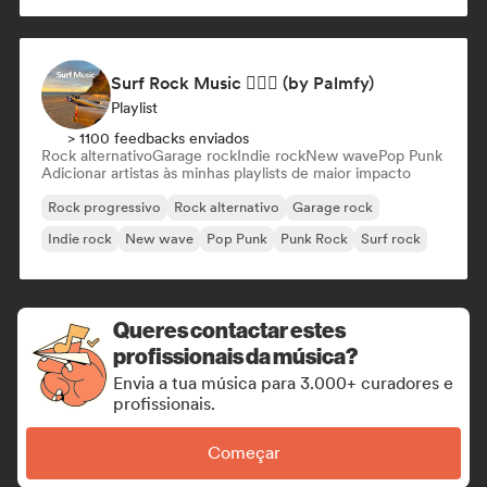
Surf Rock Music 🏄🏻‍♂️ (by Palmfy)
Playlist
> 1100 feedbacks enviados
Rock alternativo
Garage rock
Indie rock
New wave
Pop Punk
Adicionar artistas às minhas playlists de maior impacto
Rock progressivo
Rock alternativo
Garage rock
Indie rock
New wave
Pop Punk
Punk Rock
Surf rock
Queres contactar estes
profissionais da música?
Envia a tua música para 3.000+ curadores e
profissionais.
Começar