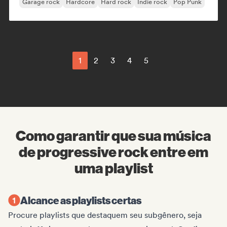
Garage rock
Hardcore
Hard rock
Indie rock
Pop Punk
1
2
3
4
5
Como garantir que sua música
de progressive rock entre em
uma playlist
Alcance as playlists certas
Procure playlists que destaquem seu subgênero, seja