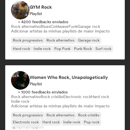
GYM Rock
Playlist
> 4200 feedbacks enviados
Rock alternativo
Blues
Coldwave
Funk
Garage rock
Adicionar artistas às minhas playlists de maior impacto
Rock progressivo
Rock alternativo
Garage rock
Hard rock
Indie rock
Pop Punk
Punk Rock
Surf rock
Women Who Rock, Unapologetically
Playlist
> 1000 feedbacks enviados
Rock alternativo
Rock cristão
Electronic rock
Hard rock
Indie rock
Adicionar artistas às minhas playlists de maior impacto
Rock progressivo
Rock alternativo
Rock cristão
Electronic rock
Hard rock
Indie rock
Pop rock
Rock psicodélico