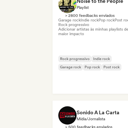
Noise to the People
Playlist
> 2800 feedbacks enviados
Garage rock
Indie rock
Pop rock
Post ro
Rock progressivo
Adicionar artistas às minhas playlists d
maior impacto
Rock progressivo
Indie rock
Garage rock
Pop rock
Post rock
Sonido A La Carta
Mídia/Jornalista
> 500 feedbacks enviados