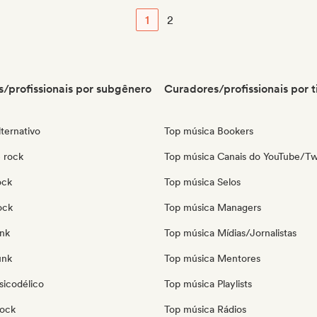
1
2
/profissionais por subgênero
Curadores/profissionais por t
ternativo
Top música Bookers
 rock
Top música Canais do YouTube/Tw
ock
Top música Selos
ock
Top música Managers
nk
Top música Mídias/Jornalistas
unk
Top música Mentores
sicodélico
Top música Playlists
Rock
Top música Rádios