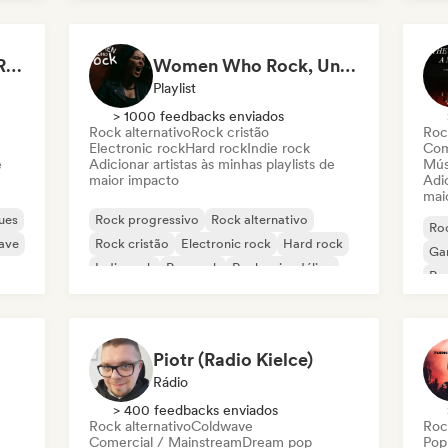
Indie rock
Ind
Rock Music - Classic Rock - Modern Rock
Women Who Rock, Unapologetically
Playlist
> 1000 feedbacks enviados
Rock alternativo
Rock cristão
Roc
Electronic rock
Hard rock
Indie rock
Com
e
Adicionar artistas às minhas playlists de
Mús
maior impacto
Adic
mai
ues
Rock progressivo
Rock alternativo
Ro
ave
Rock cristão
Electronic rock
Hard rock
Ga
Indie rock
Pop rock
Rock psicodélico
Roc
Piotr (Radio Kielce)
Rádio
> 400 feedbacks enviados
Rock alternativo
Coldwave
Roc
Comercial / Mainstream
Dream pop
Pop