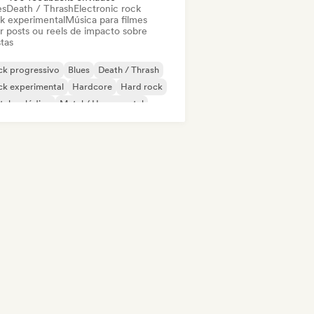
es
Death / Thrash
Electronic rock
k experimental
Música para filmes
ar posts ou reels de impacto sobre
stas
ck progressivo
Blues
Death / Thrash
ck experimental
Hardcore
Hard rock
tal melódico
Metal / Heavy metal