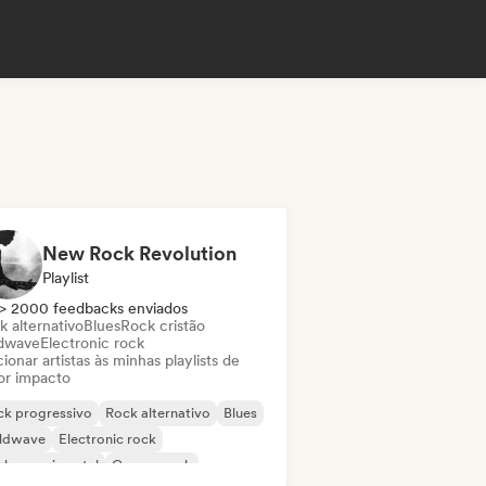
New Rock Revolution
Playlist
> 2000 feedbacks enviados
k alternativo
Blues
Rock cristão
dwave
Electronic rock
ionar artistas às minhas playlists de
or impacto
ck progressivo
Rock alternativo
Blues
ldwave
Electronic rock
ck experimental
Garage rock