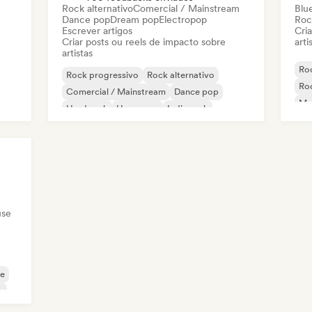
Rock alternativo
Comercial / Mainstream
Blu
Dance pop
Dream pop
Electropop
Roc
Escrever artigos
Cri
Criar posts ou reels de impacto sobre
arti
artistas
Ro
Rock progressivo
Rock alternativo
Ro
Comercial / Mainstream
Dance pop
Me
Hard rock
Hyperpop
Indie rock
K-Pop/J-Pop
use
se
e