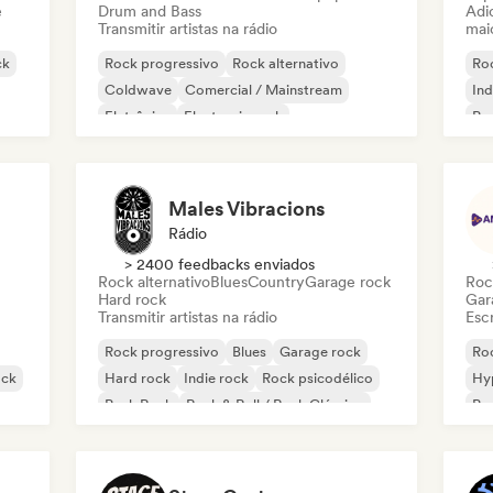
e
Drum and Bass
Adic
Transmitir artistas na rádio
mai
ck
Rock progressivo
Rock alternativo
Ro
Coldwave
Comercial / Mainstream
Ind
Eletrônica
Electronic rock
Po
Rock experimental
Garage rock
Males Vibracions
Rádio
> 2400 feedbacks enviados
Rock alternativo
Blues
Country
Garage rock
Roc
Hard rock
Gar
Transmitir artistas na rádio
Escr
Rock progressivo
Blues
Garage rock
Ro
ock
Hard rock
Indie rock
Rock psicodélico
Hy
Punk Rock
Rock & Roll / Rock Clássico
Po