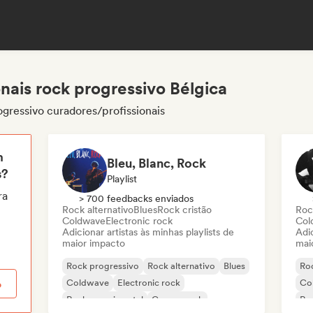
nais rock progressivo Bélgica
ogressivo curadores/profissionais
m
Bleu, Blanc, Rock
s?
Playlist
ra
> 700 feedbacks enviados
Rock alternativo
Blues
Rock cristão
Roc
Coldwave
Electronic rock
Col
Adicionar artistas às minhas playlists de
Adic
maior impacto
mai
Rock progressivo
Rock alternativo
Blues
Ro
Coldwave
Electronic rock
Co
o
Rock experimental
Garage rock
Ro