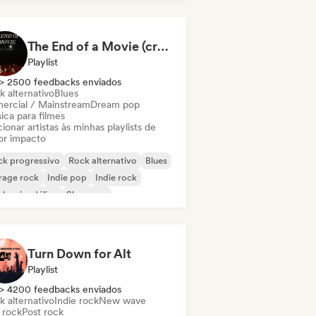
ie rock
The End of a Movie (credit scenes) 🎞️ Cinematic Dream Pop & Bedroom Indie
Playlist
> 2500 feedbacks enviados
k alternativo
Blues
ercial / Mainstream
Dream pop
ica para filmes
ionar artistas às minhas playlists de
or impacto
ck progressivo
Rock alternativo
Blues
rage rock
Indie pop
Indie rock
k psicodélico
Shoegaze
Turn Down for Alt
Playlist
> 4200 feedbacks enviados
k alternativo
Indie rock
New wave
 rock
Post rock