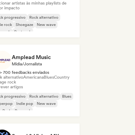
ionar artistas às minhas playlists de
or impacto
ck progressivo
Rock alternativo
ie rock
Shoegaze
New wave
p rock
Post rock
Amplead Music
Mídia/Jornalista
> 700 feedbacks enviados
k alternativo
Americana
Blues
Country
age rock
ever artigos
ck progressivo
Rock alternativo
Blues
perpop
Indie pop
New wave
p Punk
Pop rock