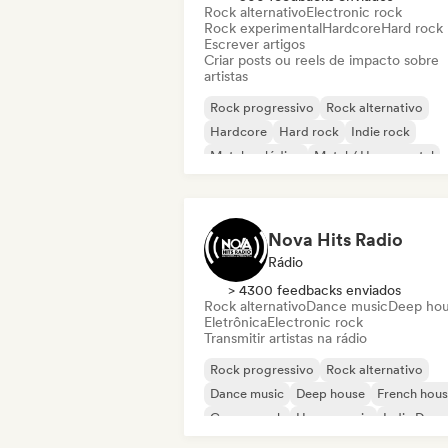
Rock alternativo
Electronic rock
Rock experimental
Hardcore
Hard rock
Escrever artigos
Criar posts ou reels de impacto sobre
artistas
Rock progressivo
Rock alternativo
Hardcore
Hard rock
Indie rock
Metal melódico
Metal / Heavy metal
Pop Punk
Nova Hits Radio
Rádio
> 4300 feedbacks enviados
Rock alternativo
Dance music
Deep ho
Eletrônica
Electronic rock
Transmitir artistas na rádio
Rock progressivo
Rock alternativo
Dance music
Deep house
French hou
Garage rock
House music
Indie Danc