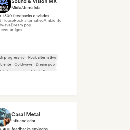
Sound & Vision MX
Mídia/Jornalista
> 1300 feedbacks enviados
d House
Rock alternativo
Ambiente
dwave
Dream pop
ever artigos
ck progressivo
Rock alternativo
biente
Coldwave
Dream pop
trônica experimental
Indie pop
ie rock
Casal Metal
Influenciador
> 400 feedbacks enviados