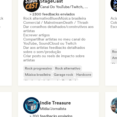
StageCast
Canal Do YouTube/Twitch, Mídia/Jornalista, Mentor, Influenciador, Especialista Em Som
> 2300 feedbacks enviados
ck
Rock alternativo
Blues
Música brasileira
Aci
Comercial / Mainstream
Death / Thrash
Col
e
Dar conselhos detalhados/construtivos aos
Escr
artistas
Escrever artigos
Compartilhar artistas no meu canal do
YouTube, SoundCloud ou Twitch
Dar aos artistas feedbacks detalhados
sobre o som/produção
Ro
Criar posts ou reels de impacto sobre
Am
artistas
Ele
Rock progressivo
Rock alternativo
Ind
Música brasileira
Garage rock
Hardcore
Hard rock
Indie rock
Pop Punk
Indie Treasure
Mídia/Jornalista
> 700 feedbacks enviados