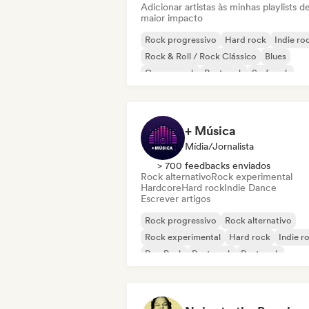
Adicionar artistas às minhas playlists d
maior impacto
Rock progressivo
Hard rock
Indie ro
Rock & Roll / Rock Clássico
Blues
Garage rock
Post rock
Surf rock
+ Música
Mídia/Jornalista
> 700 feedbacks enviados
Rock alternativo
Rock experimental
Hardcore
Hard rock
Indie Dance
Escrever artigos
Rock progressivo
Rock alternativo
Rock experimental
Hard rock
Indie r
Pop Punk
Post punk
Post rock