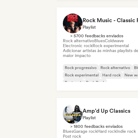
Playlist
> 5700 feedbacks enviados
Rock alternativo
Blues
Coldwave
Electronic rock
Rock experimental
Adicionar artistas às minhas playlists d
maior impacto
Rock progressivo
Rock alternativo
Bl
Rock experimental
Hard rock
New w
Post rock
Punk Rock
Amp’d Up Classics
Playlist
> 1800 feedbacks enviados
Blues
Garage rock
Hard rock
Indie rock
Post rock