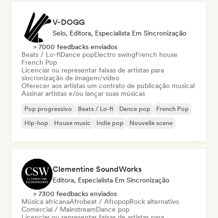
V-DOGG
Selo, Editora, Especialista Em Sincronização
> 7000 feedbacks enviados
Beats / Lo-fi
Dance pop
Electro swing
French house
French Pop
Licenciar ou representar faixas de artistas para
sincronização de imagem/vídeo
Oferecer aos artistas um contrato de publicação musical
Assinar artistas e/ou lançar suas músicas
Pop progressivo
Beats / Lo-fi
Dance pop
French Pop
Hip-hop
House music
Indie pop
Nouvelle scene
Clementine SoundWorks
Editora, Especialista Em Sincronização
> 7300 feedbacks enviados
Música africana
Afrobeat / Afropop
Rock alternativo
Comercial / Mainstream
Dance pop
Licenciar ou representar faixas de artistas para