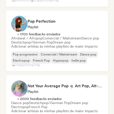
Hyperpop
Pop internacional
Pop Perfection
Playlist
> 1700 feedbacks enviados
Afrobeat / Afropop
Comercial / Mainstream
Dance pop
Deutschpop/German Pop
Dream pop
Adicionar artistas às minhas playlists de maior impacto
Pop progressivo
Comercial / Mainstream
Dance pop
Electropop
French Pop
Hyperpop
Indie pop
Pop internacional
Not Your Average Pop 🛸 Art Pop, Alt-Pop & Indie Pop
Playlist
> 2000 feedbacks enviados
Dance pop
Deutschpop/German Pop
Dream pop
Electropop
French Pop
Adicionar artistas às minhas playlists de maior impacto