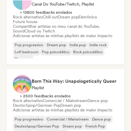
Canal Do YouTube/Twitch, Playlist
> 13800 feedbacks enviados
Rock alternativo
Chill out
Dream pop
Eletrônica
Future house
Compartilhar artistas no meu canal do YouTube,
SoundCloud ou Twitch
Adicionar artistas às minhas playlists de maior impacto
Pop progressivo
Dream pop
Indie pop
Indie rock
Lofi bedroom
Pop psicodélico
Rock psicodélico
Shoegaze
Born This Way: Unapologetically Queer
Playlist
> 2500 feedbacks enviados
Rock alternativo
Comercial / Mainstream
Dance pop
Deutschpop/German Pop
Dream pop
Adicionar artistas às minhas playlists de maior impacto
Pop progressivo
Comercial / Mainstream
Dance pop
Deutschpop/German Pop
Dream pop
French Pop