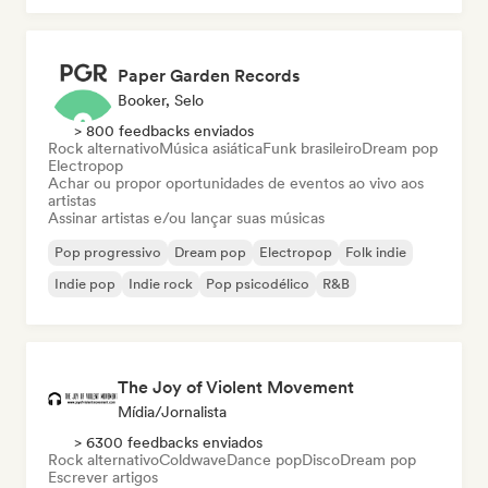
Paper Garden Records
Booker, Selo
> 800 feedbacks enviados
Rock alternativo
Música asiática
Funk brasileiro
Dream pop
Electropop
Achar ou propor oportunidades de eventos ao vivo aos
artistas
Assinar artistas e/ou lançar suas músicas
Pop progressivo
Dream pop
Electropop
Folk indie
Indie pop
Indie rock
Pop psicodélico
R&B
The Joy of Violent Movement
Mídia/Jornalista
> 6300 feedbacks enviados
Rock alternativo
Coldwave
Dance pop
Disco
Dream pop
Escrever artigos