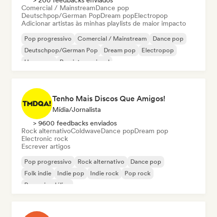
> 200 feedbacks enviados
Comercial / Mainstream
Dance pop
Deutschpop/German Pop
Dream pop
Electropop
Adicionar artistas às minhas playlists de maior impacto
Pop progressivo
Comercial / Mainstream
Dance pop
Deutschpop/German Pop
Dream pop
Electropop
Hyperpop
Pop internacional
Tenho Mais Discos Que Amigos!
Mídia/Jornalista
> 9600 feedbacks enviados
Rock alternativo
Coldwave
Dance pop
Dream pop
Electronic rock
Escrever artigos
Pop progressivo
Rock alternativo
Dance pop
Folk indie
Indie pop
Indie rock
Pop rock
Pop psicodélico