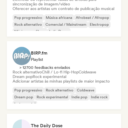
sincronização de imagem/vídeo
Oferecer aos artistas um contrato de publicação musical
Pop progressivo
Música africana
Afrobeat / Afropop
Rock alternativo
Comercial / Mainstream
Electropop
Música para filmes
Indie Dance
BIRP.fm
Playlist
> 12700 feedbacks enviados
Rock alternativo
Chill / Lo-fi Hip-Hop
Coldwave
Dream pop
Rock experimental
Adicionar artistas às minhas playlists de maior impacto
Pop progressivo
Rock alternativo
Coldwave
Dream pop
Rock experimental
Indie pop
Indie rock
Instrumental
The Daily Dose