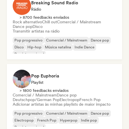
Breaking Sound Radio
Rádio
> 8700 feedbacks enviados
Rock alternativo
Chill out
Comercial / Mainstream
Dance pop
Disco
Transmitir artistas na rádio
Pop progressivo
Comercial / Mainstream
Dance pop
Disco
Hip-hop
Música natalina
Indie Dance
Pop internacional
Pop Euphoria
Playlist
> 1800 feedbacks enviados
Comercial / Mainstream
Dance pop
Deutschpop/German Pop
Electropop
French Pop
Adicionar artistas às minhas playlists de maior impacto
Pop progressivo
Comercial / Mainstream
Dance pop
Electropop
French Pop
Hyperpop
Indie pop
Pop internacional