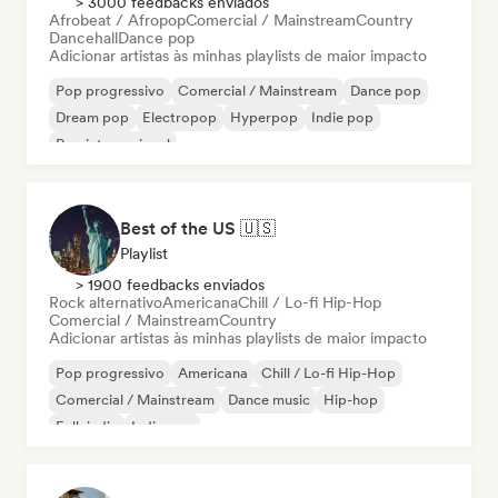
> 3000 feedbacks enviados
Afrobeat / Afropop
Comercial / Mainstream
Country
Dancehall
Dance pop
Adicionar artistas às minhas playlists de maior impacto
Pop progressivo
Comercial / Mainstream
Dance pop
Dream pop
Electropop
Hyperpop
Indie pop
Pop internacional
Best of the US 🇺🇸
Playlist
> 1900 feedbacks enviados
Rock alternativo
Americana
Chill / Lo-fi Hip-Hop
Comercial / Mainstream
Country
Adicionar artistas às minhas playlists de maior impacto
Pop progressivo
Americana
Chill / Lo-fi Hip-Hop
Comercial / Mainstream
Dance music
Hip-hop
Folk indie
Indie pop