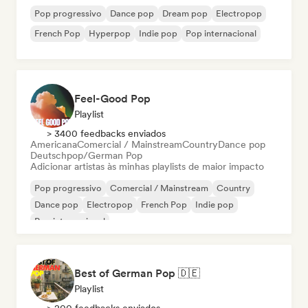
Pop progressivo
Dance pop
Dream pop
Electropop
French Pop
Hyperpop
Indie pop
Pop internacional
Feel-Good Pop
Playlist
> 3400 feedbacks enviados
Americana
Comercial / Mainstream
Country
Dance pop
Deutschpop/German Pop
Adicionar artistas às minhas playlists de maior impacto
Pop progressivo
Comercial / Mainstream
Country
Dance pop
Electropop
French Pop
Indie pop
Pop internacional
Best of German Pop 🇩🇪
Playlist