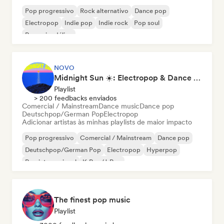
Pop progressivo
Rock alternativo
Dance pop
Electropop
Indie pop
Indie rock
Pop soul
Pop psicodélico
NOVO
Midnight Sun ☀️: Electropop & Dance Pop
Playlist
> 200 feedbacks enviados
Comercial / Mainstream
Dance music
Dance pop
Deutschpop/German Pop
Electropop
Adicionar artistas às minhas playlists de maior impacto
Pop progressivo
Comercial / Mainstream
Dance pop
Deutschpop/German Pop
Electropop
Hyperpop
Pop internacional
K-Pop/J-Pop
The finest pop music
Playlist