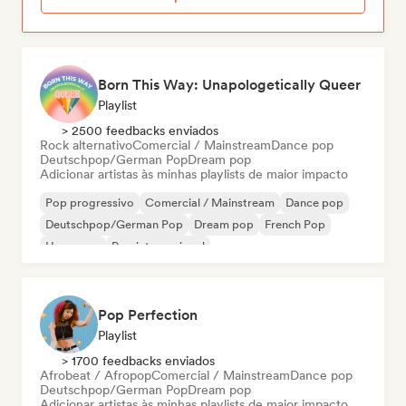
Born This Way: Unapologetically Queer
Playlist
> 2500 feedbacks enviados
Rock alternativo
Comercial / Mainstream
Dance pop
Deutschpop/German Pop
Dream pop
Adicionar artistas às minhas playlists de maior impacto
Pop progressivo
Comercial / Mainstream
Dance pop
Deutschpop/German Pop
Dream pop
French Pop
Hyperpop
Pop internacional
Pop Perfection
Playlist
> 1700 feedbacks enviados
Afrobeat / Afropop
Comercial / Mainstream
Dance pop
Deutschpop/German Pop
Dream pop
Adicionar artistas às minhas playlists de maior impacto