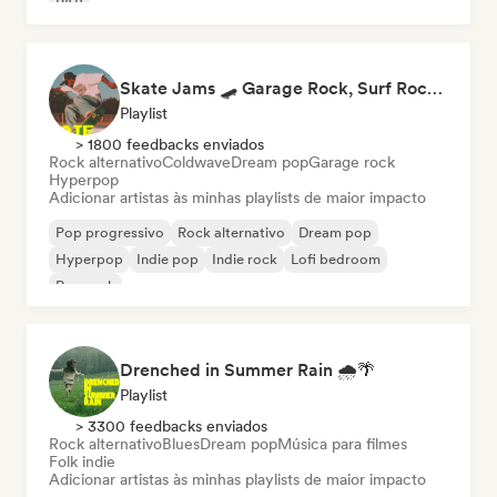
R&B
Skate Jams 🛹 Garage Rock, Surf Rock & Neo-Psych
Playlist
> 1800 feedbacks enviados
Rock alternativo
Coldwave
Dream pop
Garage rock
Hyperpop
Adicionar artistas às minhas playlists de maior impacto
Pop progressivo
Rock alternativo
Dream pop
Hyperpop
Indie pop
Indie rock
Lofi bedroom
Pop rock
Drenched in Summer Rain 🌧️🌴
Playlist
> 3300 feedbacks enviados
Rock alternativo
Blues
Dream pop
Música para filmes
Folk indie
Adicionar artistas às minhas playlists de maior impacto