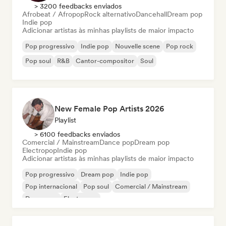
> 3200 feedbacks enviados
Afrobeat / Afropop
Rock alternativo
Dancehall
Dream pop
Indie pop
Adicionar artistas às minhas playlists de maior impacto
Pop progressivo
Indie pop
Nouvelle scene
Pop rock
Pop soul
R&B
Cantor-compositor
Soul
New Female Pop Artists 2026
Playlist
> 6100 feedbacks enviados
Comercial / Mainstream
Dance pop
Dream pop
Electropop
Indie pop
Adicionar artistas às minhas playlists de maior impacto
Pop progressivo
Dream pop
Indie pop
Pop internacional
Pop soul
Comercial / Mainstream
Dance pop
Electropop