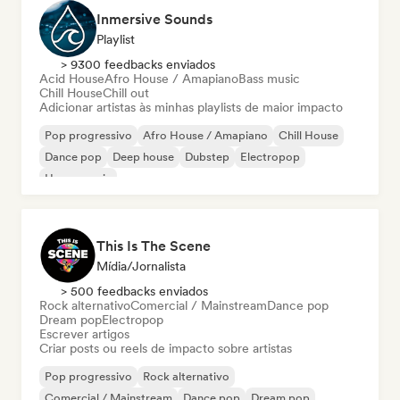
Inmersive Sounds
Playlist
> 9300 feedbacks enviados
Acid House
Afro House / Amapiano
Bass music
Chill House
Chill out
Adicionar artistas às minhas playlists de maior impacto
Pop progressivo
Afro House / Amapiano
Chill House
Dance pop
Deep house
Dubstep
Electropop
House music
This Is The Scene
Mídia/Jornalista
> 500 feedbacks enviados
Rock alternativo
Comercial / Mainstream
Dance pop
Dream pop
Electropop
Escrever artigos
Criar posts ou reels de impacto sobre artistas
Pop progressivo
Rock alternativo
Comercial / Mainstream
Dance pop
Dream pop