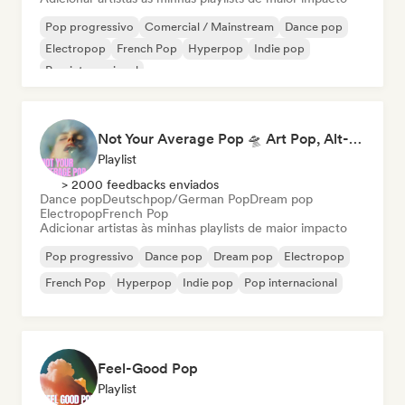
Pop progressivo
Comercial / Mainstream
Dance pop
Electropop
French Pop
Hyperpop
Indie pop
Pop internacional
Not Your Average Pop 🛸 Art Pop, Alt-Pop & Indie Pop
Playlist
> 2000 feedbacks enviados
Dance pop
Deutschpop/German Pop
Dream pop
Electropop
French Pop
Adicionar artistas às minhas playlists de maior impacto
Pop progressivo
Dance pop
Dream pop
Electropop
French Pop
Hyperpop
Indie pop
Pop internacional
Feel-Good Pop
Playlist