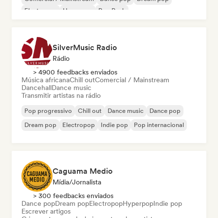
Electropop
Hyperpop
Pop Punk
SilverMusic Radio
Rádio
> 4900 feedbacks enviados
Música africana
Chill out
Comercial / Mainstream
Dancehall
Dance music
Transmitir artistas na rádio
Pop progressivo
Chill out
Dance music
Dance pop
Dream pop
Electropop
Indie pop
Pop internacional
Caguama Medio
Mídia/Jornalista
> 300 feedbacks enviados
Dance pop
Dream pop
Electropop
Hyperpop
Indie pop
Escrever artigos