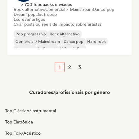
> 700 feedbacks enviados
Rock alternativo
Comercial / Mainstream
Dance pop
Dream pop
Electropop
Escrever artigos
Criar posts ou reels de impacto sobre artistas
Pop progressivo
Rock alternativo
Comercial / Mainstream
Dance pop
Hard rock
Hyperpop
Indie rock
K-Pop/J-Pop
1
2
3
Curadores/profissionais por género
Top Clássico/Instrumental
Top Eletrônica
Top Folk/Acústico