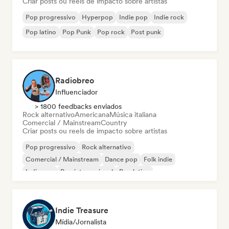
Criar posts ou reels de impacto sobre artistas
Pop progressivo
Hyperpop
Indie pop
Indie rock
Pop latino
Pop Punk
Pop rock
Post punk
Radiobreo
Influenciador
> 1800 feedbacks enviados
Rock alternativo
Americana
Música italiana
Comercial / Mainstream
Country
Criar posts ou reels de impacto sobre artistas
Pop progressivo
Rock alternativo
Comercial / Mainstream
Dance pop
Folk indie
Indie pop
Pop internacional
Pop latino
Indie Treasure
Mídia/Jornalista