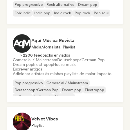
Pop progressivo
Rock alternativo
Dream pop
Folk indie
Indie pop
Indie rock
Pop rock
Pop soul
Aquí Música Revista
Mídia/Jornalista, Playlist
> 2200 feedbacks enviados
Comercial / Mainstream
Deutschpop/German Pop
Dream pop
Electropop
House music
Escrever artigos
Adicionar artistas às minhas playlists de maior impacto
Pop progressivo
Comercial / Mainstream
Deutschpop/German Pop
Dream pop
Electropop
Indie pop
Indie rock
New wave
Velvet Vibes
Playlist