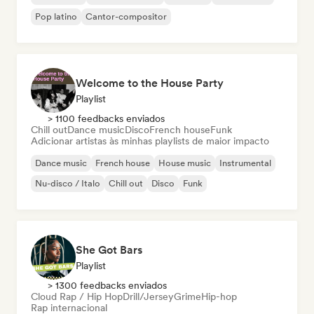
Pop latino
Cantor-compositor
Welcome to the House Party
Playlist
> 1100 feedbacks enviados
Chill out
Dance music
Disco
French house
Funk
Adicionar artistas às minhas playlists de maior impacto
Dance music
French house
House music
Instrumental
Nu-disco / Italo
Chill out
Disco
Funk
She Got Bars
Playlist
> 1300 feedbacks enviados
Cloud Rap / Hip Hop
Drill/Jersey
Grime
Hip-hop
Rap internacional