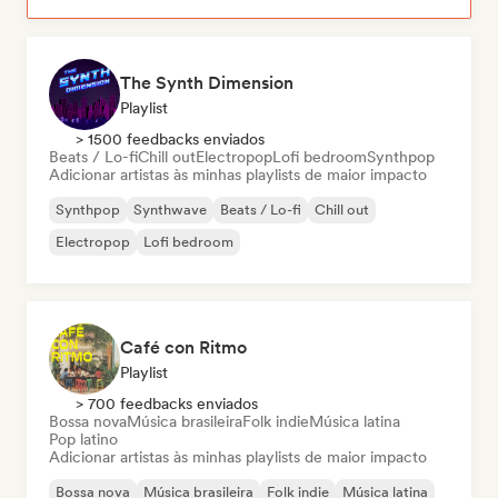
The Synth Dimension
Playlist
> 1500 feedbacks enviados
Beats / Lo-fi
Chill out
Electropop
Lofi bedroom
Synthpop
Adicionar artistas às minhas playlists de maior impacto
Synthpop
Synthwave
Beats / Lo-fi
Chill out
Electropop
Lofi bedroom
Café con Ritmo
Playlist
> 700 feedbacks enviados
Bossa nova
Música brasileira
Folk indie
Música latina
Pop latino
Adicionar artistas às minhas playlists de maior impacto
Bossa nova
Música brasileira
Folk indie
Música latina