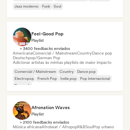
Jazz moderno
Funk
Soul
Feel-Good Pop
Playlist
> 3400 feedbacks enviados
Americana
Comercial / Mainstream
Country
Dance pop
Deutschpop/German Pop
Adicionar artistas às minhas playlists de maior impacto
Comercial / Mainstream
Country
Dance pop
Electropop
French Pop
Indie pop
Pop internacional
Pop rock
Afronation Waves
Playlist
> 2100 feedbacks enviados
Música africana
Afrobeat / Afropop
R&B
Soul
Pop urbano