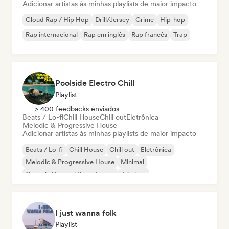
Adicionar artistas às minhas playlists de maior impacto
Cloud Rap / Hip Hop
Drill/Jersey
Grime
Hip-hop
Rap internacional
Rap em inglês
Rap francês
Trap
Poolside Electro Chill
Playlist
> 400 feedbacks enviados
Beats / Lo-fi
Chill House
Chill out
Eletrônica
Melodic & Progressive House
Adicionar artistas às minhas playlists de maior impacto
Beats / Lo-fi
Chill House
Chill out
Eletrônica
Melodic & Progressive House
Minimal
Organic House / Downtempo
Trip hop
I just wanna folk
Playlist