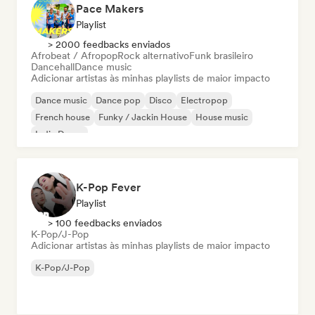
Pace Makers
Playlist
> 2000 feedbacks enviados
Afrobeat / Afropop
Rock alternativo
Funk brasileiro
Dancehall
Dance music
Adicionar artistas às minhas playlists de maior impacto
Dance music
Dance pop
Disco
Electropop
French house
Funky / Jackin House
House music
Indie Dance
K-Pop Fever
Playlist
> 100 feedbacks enviados
K-Pop/J-Pop
Adicionar artistas às minhas playlists de maior impacto
K-Pop/J-Pop