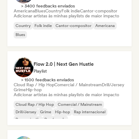
> 3400 feedbacks enviados
Americana
Blues
Country
Folk indie
Cantor-compositor
Adicionar artistas às minhas playlists de maior impacto
Country
Folk indie
Cantor-compositor
Americana
Blues
Flow 2.0 | Next Gen Hustle
Playlist
> 1500 feedbacks enviados
Cloud Rap / Hip Hop
Comercial / Mainstream
Drill/Jersey
Grime
Hip-hop
Adicionar artistas às minhas playlists de maior impacto
Cloud Rap / Hip Hop
Comercial / Mainstream
Drill/Jersey
Grime
Hip-hop
Rap internacional
Rap em inglês
Rap francês