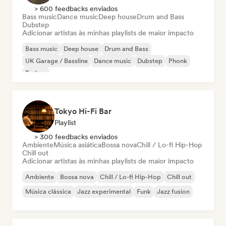
> 600 feedbacks enviados
Bass music
Dance music
Deep house
Drum and Bass
Dubstep
Adicionar artistas às minhas playlists de maior impacto
Bass music
Deep house
Drum and Bass
UK Garage / Bassline
Dance music
Dubstep
Phonk
Techno
Tokyo Hi-Fi Bar
Playlist
> 300 feedbacks enviados
Ambiente
Música asiática
Bossa nova
Chill / Lo-fi Hip-Hop
Chill out
Adicionar artistas às minhas playlists de maior impacto
Ambiente
Bossa nova
Chill / Lo-fi Hip-Hop
Chill out
Música clássica
Jazz experimental
Funk
Jazz fusion