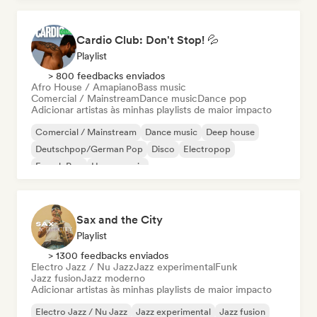
Cardio Club: Don't Stop! 💦
Playlist
> 800 feedbacks enviados
Afro House / Amapiano
Bass music
Comercial / Mainstream
Dance music
Dance pop
Adicionar artistas às minhas playlists de maior impacto
Comercial / Mainstream
Dance music
Deep house
Deutschpop/German Pop
Disco
Electropop
French Pop
House music
Sax and the City
Playlist
> 1300 feedbacks enviados
Electro Jazz / Nu Jazz
Jazz experimental
Funk
Jazz fusion
Jazz moderno
Adicionar artistas às minhas playlists de maior impacto
Electro Jazz / Nu Jazz
Jazz experimental
Jazz fusion