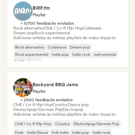
BIRP.fm
Playlist
> 12700 feedbacks enviados
Rock alternativo
Chill / Lo-fi Hip-Hop
Coldwave
Dream pop
Rock experimental
Adicionar artistas às minhas playlists de maior impacto
Rock alternativo
Coldwave
Dream pop
Rock experimental
Indie pop
Indie rock
Instrumental
Lofi bedroom
Backyard BBQ Jams
Playlist
> 2500 feedbacks enviados
Chill / Lo-fi Hip-Hop
Country
Dance pop
Deutschpop/German Pop
Electropop
Adicionar artistas às minhas playlists de maior impacto
Chill / Lo-fi Hip-Hop
Country
Deutschpop/German Pop
Funk
Indie Dance
Folk indie
Indie pop
Indie rock