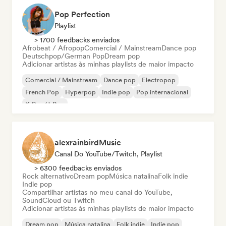
Pop Perfection
Playlist
> 1700 feedbacks enviados
Afrobeat / Afropop
Comercial / Mainstream
Dance pop
Deutschpop/German Pop
Dream pop
Adicionar artistas às minhas playlists de maior impacto
Comercial / Mainstream
Dance pop
Electropop
French Pop
Hyperpop
Indie pop
Pop internacional
K-Pop/J-Pop
alexrainbirdMusic
Canal Do YouTube/Twitch, Playlist
> 6300 feedbacks enviados
Rock alternativo
Dream pop
Música natalina
Folk indie
Indie pop
Compartilhar artistas no meu canal do YouTube,
SoundCloud ou Twitch
Adicionar artistas às minhas playlists de maior impacto
Dream pop
Música natalina
Folk indie
Indie pop