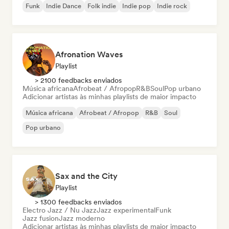
Funk
Indie Dance
Folk indie
Indie pop
Indie rock
Afronation Waves
Playlist
> 2100 feedbacks enviados
Música africana
Afrobeat / Afropop
R&B
Soul
Pop urbano
Adicionar artistas às minhas playlists de maior impacto
Música africana
Afrobeat / Afropop
R&B
Soul
Pop urbano
Sax and the City
Playlist
> 1300 feedbacks enviados
Electro Jazz / Nu Jazz
Jazz experimental
Funk
Jazz fusion
Jazz moderno
Adicionar artistas às minhas playlists de maior impacto