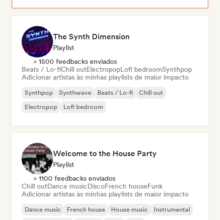
The Synth Dimension
Playlist
> 1500 feedbacks enviados
Beats / Lo-fi
Chill out
Electropop
Lofi bedroom
Synthpop
Adicionar artistas às minhas playlists de maior impacto
Synthpop
Synthwave
Beats / Lo-fi
Chill out
Electropop
Lofi bedroom
Welcome to the House Party
Playlist
> 1100 feedbacks enviados
Chill out
Dance music
Disco
French house
Funk
Adicionar artistas às minhas playlists de maior impacto
Dance music
French house
House music
Instrumental