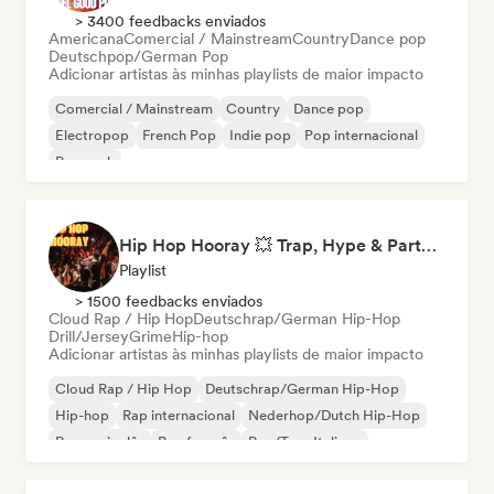
> 3400 feedbacks enviados
Americana
Comercial / Mainstream
Country
Dance pop
Deutschpop/German Pop
Adicionar artistas às minhas playlists de maior impacto
Comercial / Mainstream
Country
Dance pop
Electropop
French Pop
Indie pop
Pop internacional
Pop rock
Hip Hop Hooray 💥 Trap, Hype & Party Rap Bangers
Playlist
> 1500 feedbacks enviados
Cloud Rap / Hip Hop
Deutschrap/German Hip-Hop
Drill/Jersey
Grime
Hip-hop
Adicionar artistas às minhas playlists de maior impacto
Cloud Rap / Hip Hop
Deutschrap/German Hip-Hop
Hip-hop
Rap internacional
Nederhop/Dutch Hip-Hop
Rap em inglês
Rap francês
Rap/Trap Italiano