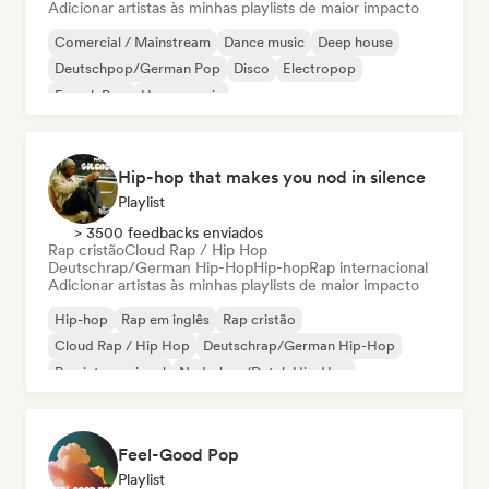
Adicionar artistas às minhas playlists de maior impacto
Comercial / Mainstream
Dance music
Deep house
Deutschpop/German Pop
Disco
Electropop
French Pop
House music
Hip-hop that makes you nod in silence
Playlist
> 3500 feedbacks enviados
Rap cristão
Cloud Rap / Hip Hop
Deutschrap/German Hip-Hop
Hip-hop
Rap internacional
Adicionar artistas às minhas playlists de maior impacto
Hip-hop
Rap em inglês
Rap cristão
Cloud Rap / Hip Hop
Deutschrap/German Hip-Hop
Rap internacional
Nederhop/Dutch Hip-Hop
Rap francês
Feel-Good Pop
Playlist