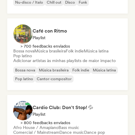
Nu-disco / Italo
Chill out
Disco
Funk
Café con Ritmo
Playlist
> 700 feedbacks enviados
Bossa nova
Música brasileira
Folk indie
Música latina
Pop latino
Adicionar artistas às minhas playlists de maior impacto
Bossa nova
Música brasileira
Folk indie
Música latina
Pop latino
Cantor-compositor
Cardio Club: Don't Stop! 💦
Playlist
> 800 feedbacks enviados
Afro House / Amapiano
Bass music
Comercial / Mainstream
Dance music
Dance pop