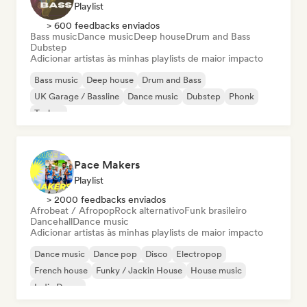
Playlist
> 600 feedbacks enviados
Bass music
Dance music
Deep house
Drum and Bass
Dubstep
Adicionar artistas às minhas playlists de maior impacto
Bass music
Deep house
Drum and Bass
UK Garage / Bassline
Dance music
Dubstep
Phonk
Techno
Pace Makers
Playlist
> 2000 feedbacks enviados
Afrobeat / Afropop
Rock alternativo
Funk brasileiro
Dancehall
Dance music
Adicionar artistas às minhas playlists de maior impacto
Dance music
Dance pop
Disco
Electropop
French house
Funky / Jackin House
House music
Indie Dance