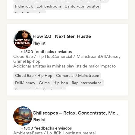
Indie rock
Lofi bedroom
Cantor-compositor
Rock alternativo
Flow 2.0 | Next Gen Hustle
Playlist
> 1500 feedbacks enviados
Cloud Rap / Hip Hop
Comercial / Mainstream
Drill/Jersey
Grime
Hip-hop
Adicionar artistas às minhas playlists de maior impacto
Cloud Rap / Hip Hop
Comercial / Mainstream
Drill/Jersey
Grime
Hip-hop
Rap internacional
Rap em inglês
Rap francês
Chillscapes ~ Relax, Concentrate, Meditate, Sleep, Dream
Playlist
> 1800 feedbacks enviados
Ambiente
Beats / Lo-fi
Chill out
Instrumental