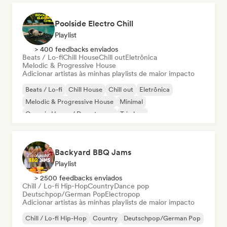
Poolside Electro Chill
Playlist
> 400 feedbacks enviados
Beats / Lo-fi
Chill House
Chill out
Eletrônica
Melodic & Progressive House
Adicionar artistas às minhas playlists de maior impacto
Beats / Lo-fi
Chill House
Chill out
Eletrônica
Melodic & Progressive House
Minimal
Organic House / Downtempo
Trip hop
Backyard BBQ Jams
Playlist
> 2500 feedbacks enviados
Chill / Lo-fi Hip-Hop
Country
Dance pop
Deutschpop/German Pop
Electropop
Adicionar artistas às minhas playlists de maior impacto
Chill / Lo-fi Hip-Hop
Country
Deutschpop/German Pop