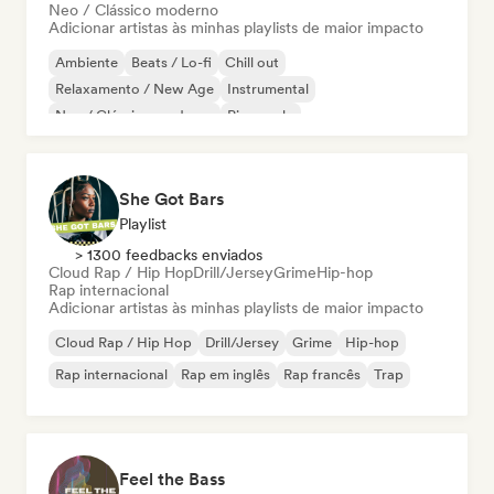
Neo / Clássico moderno
Adicionar artistas às minhas playlists de maior impacto
Ambiente
Beats / Lo-fi
Chill out
Relaxamento / New Age
Instrumental
Neo / Clássico moderno
Piano solo
She Got Bars
Playlist
> 1300 feedbacks enviados
Cloud Rap / Hip Hop
Drill/Jersey
Grime
Hip-hop
Rap internacional
Adicionar artistas às minhas playlists de maior impacto
Cloud Rap / Hip Hop
Drill/Jersey
Grime
Hip-hop
Rap internacional
Rap em inglês
Rap francês
Trap
Feel the Bass