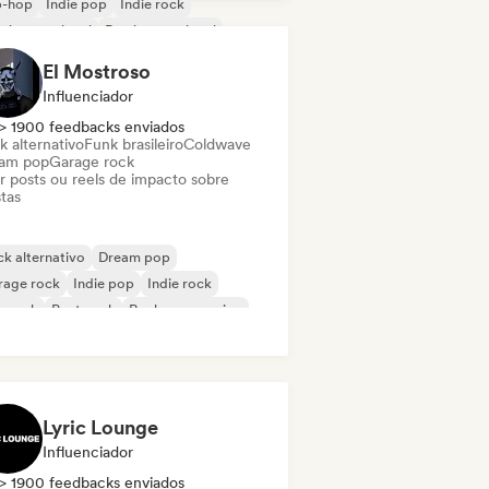
p-hop
Indie pop
Indie rock
 internacional
Rap internacional
p rock
El Mostroso
Influenciador
> 1900 feedbacks enviados
k alternativo
Funk brasileiro
Coldwave
am pop
Garage rock
ar posts ou reels de impacto sobre
stas
k alternativo
Dream pop
rage rock
Indie pop
Indie rock
p rock
Post punk
Rock progressivo
Lyric Lounge
Influenciador
> 1900 feedbacks enviados