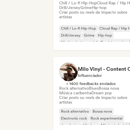
Chill / Lo-fi Hip-Hop
Cloud Rap / Hip 
Drill/Jersey
Grime
Hip-hop
Criar posts ou reels de impacto sobre
artistas
Chill / Lo-fi Hip-Hop
Cloud Rap / Hip 
Drill/Jersey
Grime
Hip-hop
Hip-hop instrumental
Rap internaciona
Rap em inglês
Influenciador
> 1400 feedbacks enviados
Rock alternativo
Blues
Bossa nova
Música caribenha
Dream pop
Criar posts ou reels de impacto sobre
artistas
Rock alternativo
Bossa nova
Electronic rock
Rock experimental
Jazz fusion
Hip-hop
Música industrial