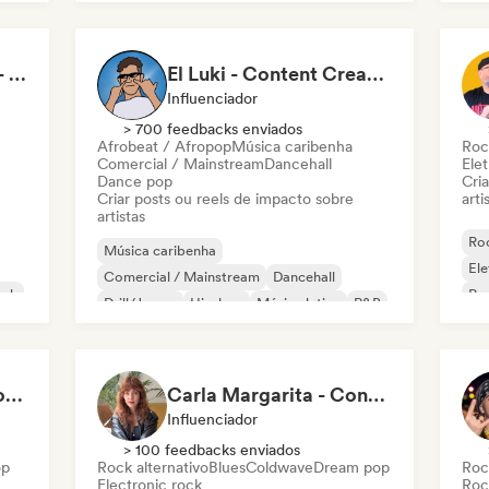
Sylvia Von Sussekind - Content Creator
El Luki - Content Creator
Influenciador
> 700 feedbacks enviados
Afrobeat / Afropop
Música caribenha
Roc
Comercial / Mainstream
Dancehall
Elet
Dance pop
Cri
Criar posts ou reels de impacto sobre
arti
artistas
Roc
Música caribenha
Ele
Comercial / Mainstream
Dancehall
ock
Pop
Drill/Jersey
Hip-hop
Música latina
R&B
Po
Reggaeton
RAPMINUTE - Création de Contenu
Carla Margarita - Content Creator
Influenciador
> 100 feedbacks enviados
op
Rock alternativo
Blues
Coldwave
Dream pop
Roc
Electronic rock
Roc