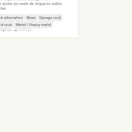
ar posts ou reels de impacto sobre
stas
k alternativo
Blues
Garage rock
rd rock
Metal / Heavy metal
p Punk
Pop rock
k & Roll / Rock Clássico