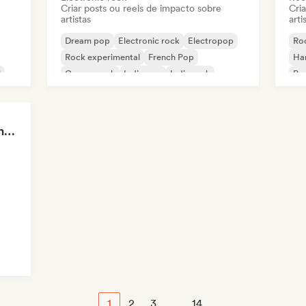
Criar posts ou reels de impacto sobre
Cri
artistas
arti
Dream pop
Electronic rock
Electropop
Roc
Rock experimental
French Pop
Ha
l
Garage rock
Indie pop
Indie rock
Po
Roc
Majo Galavis - Content Creator
1
2
3
...
14