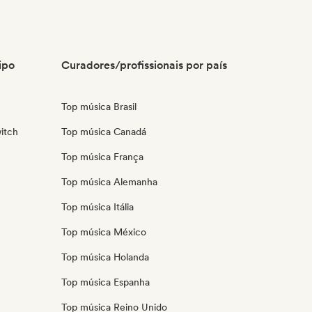
ipo
Curadores/profissionais por país
Top música Brasil
itch
Top música Canadá
Top música França
Top música Alemanha
Top música Itália
Top música México
Top música Holanda
Top música Espanha
Top música Reino Unido