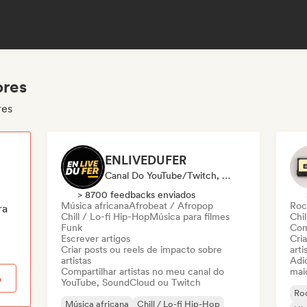
ores
res
ENLIVEDUFER
Canal Do YouTube/Twitch, Mídia/Jornalista, Influenciador
> 8700 feedbacks enviados
Música africana
Afrobeat / Afropop
Roc
ra
Chill / Lo-fi Hip-Hop
Música para filmes
Chil
Funk
Com
Escrever artigos
Cri
Criar posts ou reels de impacto sobre
arti
artistas
Adic
Compartilhar artistas no meu canal do
mai
o
YouTube, SoundCloud ou Twitch
Roc
Música africana
Chill / Lo-fi Hip-Hop