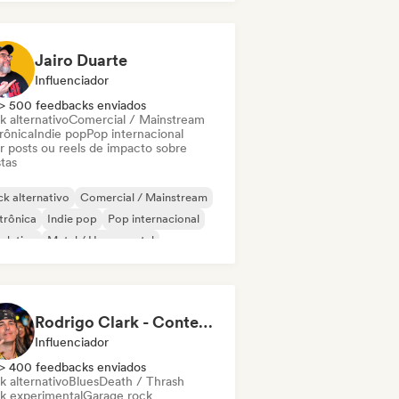
Jairo Duarte
Influenciador
> 500 feedbacks enviados
k alternativo
Comercial / Mainstream
rônica
Indie pop
Pop internacional
ar posts ou reels de impacto sobre
stas
k alternativo
Comercial / Mainstream
trônica
Indie pop
Pop internacional
 latino
Metal / Heavy metal
p rock
Rodrigo Clark - Content Creator
Influenciador
> 400 feedbacks enviados
k alternativo
Blues
Death / Thrash
k experimental
Garage rock