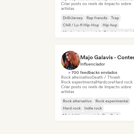
Criar posts ou reels de impacto sobre
artistas
Drill/Jersey
Rap francês
Trap
Chill / Lo-fi Hip-Hop
Hip-hop
Hip-hop instrumental
Rap internaciona
Rap em inglês
Influenciador
> 700 feedbacks enviados
Rock alternativo
Death / Thrash
Rock experimental
Hardcore
Hard rock
Criar posts ou reels de impacto sobre
artistas
Rock alternativo
Rock experimental
Hard rock
Indie rock
Metal / Heavy metal
Pop Punk
Punk Rock
Death / Thrash