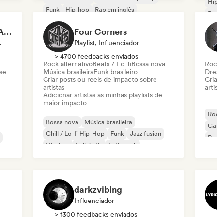
Hi
Funk
Hip-hop
Rap em inglês
Pop
Rap francês
R&B
Soul
Po
LE CHRONIQUEUR SALE
Four Corners
 Influenciador
Playlist, Influenciador
> 4700 feedbacks enviados
Rock alternativo
Beats / Lo-fi
Bossa nova
Roc
se
Música brasileira
Funk brasileiro
Dre
Criar posts ou reels de impacto sobre
Cri
artistas
arti
Adicionar artistas às minhas playlists de
maior impacto
Roc
Bossa nova
Música brasileira
Ga
Chill / Lo-fi Hip-Hop
Funk
Jazz fusion
Po
Hip-hop
Folk indie
Indie rock
darkzvibing
Influenciador
> 1300 feedbacks enviados