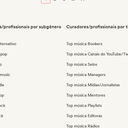
/profissionais por subgênero
Curadores/profissionais por t
ternativo
Top música Bookers
 pop
Top música Canais do YouTube/Tw
p
Top música Selos
music
Top música Managers
die
Top música Mídias/Jornalistas
pop
Top música Mentores
ock
Top música Playlists
ck
Top música Editoras
Top música Rádios