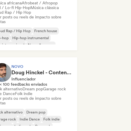
ica africana
Afrobeat / Afropop
l / Lo-fi Hip-Hop
Música clássica
ud Rap / Hip Hop
ar posts ou reels de impacto sobre
stas
oud Rap / Hip Hop
French house
p-hop
Hip-hop instrumental
 internacional
Nouvelle scene
 francês
R&B
NOVO
Doug Hinckel - Content Creator
Influenciador
< 100 feedbacks enviados
k alternativo
Dream pop
Garage rock
ie Dance
Folk indie
ar posts ou reels de impacto sobre
stas
k alternativo
Dream pop
rage rock
Indie Dance
Folk indie
ie pop
Indie rock
Pop rock