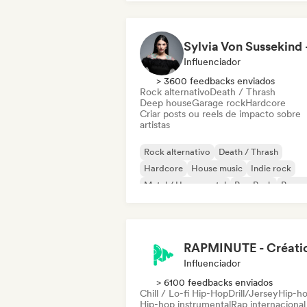
Instrumental
Influenciador
> 3600 feedbacks enviados
Rock alternativo
Death / Thrash
Deep house
Garage rock
Hardcore
Criar posts ou reels de impacto sobre
artistas
Rock alternativo
Death / Thrash
Hardcore
House music
Indie rock
Metal / Heavy metal
Pop Punk
Pop r
Influenciador
> 6100 feedbacks enviados
Chill / Lo-fi Hip-Hop
Drill/Jersey
Hip-h
Hip-hop instrumental
Rap internacional