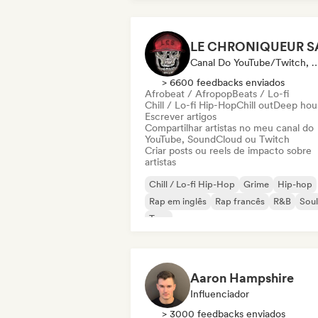
Canal Do YouTube/Twitch, Mídia/Jornalista,
> 6600 feedbacks enviados
Afrobeat / Afropop
Beats / Lo-fi
Chill / Lo-fi Hip-Hop
Chill out
Deep hou
Escrever artigos
Compartilhar artistas no meu canal do
YouTube, SoundCloud ou Twitch
Criar posts ou reels de impacto sobre
artistas
Chill / Lo-fi Hip-Hop
Grime
Hip-hop
Rap em inglês
Rap francês
R&B
Soul
Trap
Aaron Hampshire
Influenciador
> 3000 feedbacks enviados