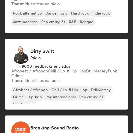
Transmitir artistas na rádio
Rock alternativo
Dance music
Hard rock
Indie rock
Jazz moderno
Rap em inglês
R&B
Reggae
Dirty Swift
Rádio
> 9000 feedbacks enviados
Afrobeat / Afropop
Chill / Lo-fi Hip-Hop
Drill/Jersey
Funk
Grime
Transmitir artistas na rádio
Afrobeat / Afropop
Chill / Lo-fi Hip-Hop
Drill/Jersey
Grime
Hip-hop
Rap internacional
Rap em inglês
Rap francês
Breaking Sound Radio