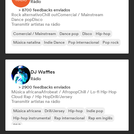
Rádio
> 8700 feedbacks enviados
Rock alternativo
Chill out
Comercial / Mainstream
Dance pop
Disco
Transmitir artistas na rádio
Comercial / Mainstream
Dance pop
Disco
Hip-hop
Música natalina
Indie Dance
Pop internacional
Pop rock
DJ Waffles
Rádio
> 2900 feedbacks enviados
Música africana
Afrobeat / Afropop
Chill / Lo-fi Hip-Hop
Cloud Rap / Hip Hop
Drill/Jersey
Transmitir artistas na rádio
Música africana
Drill/Jersey
Hip-hop
Indie pop
Hip-hop instrumental
Rap internacional
Rap em inglês
R&B