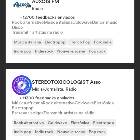
AUXOIS FM
Rádio
> 12700 feedbacks enviados
Rock alternativo
Música italiana
Coldwave
Dance music
Disco
Transmitir artistas na rádio
Música italiana
Electropop
French Pop
Folk indie
Indie pop
Indie rock
Nouvelle scene
Pop rock
STEREOTOXICOLOGIST Asso
Mídia/Jornalista, Rádio
> 11300 feedbacks enviados
Música africana
Rock alternativo
Coldwave
Eletrônica
Electropop
Escrever artigos
Transmitir artistas na rádio
Rock alternativo
Coldwave
Eletrônica
Electropop
Indie pop
Indie rock
Nouvelle scene
Pop rock