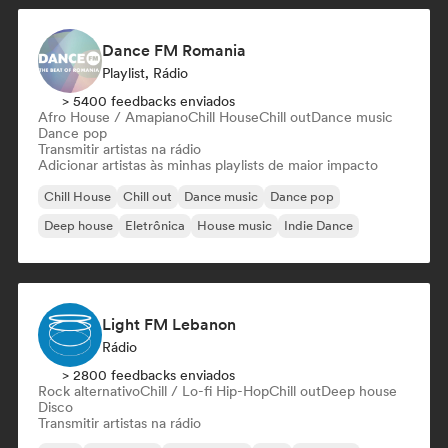
Dance FM Romania
Playlist, Rádio
> 5400 feedbacks enviados
Afro House / Amapiano
Chill House
Chill out
Dance music
Dance pop
Transmitir artistas na rádio
Adicionar artistas às minhas playlists de maior impacto
Chill House
Chill out
Dance music
Dance pop
Deep house
Eletrônica
House music
Indie Dance
Light FM Lebanon
Rádio
> 2800 feedbacks enviados
Rock alternativo
Chill / Lo-fi Hip-Hop
Chill out
Deep house
Disco
Transmitir artistas na rádio