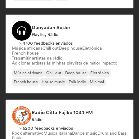
Dünyadan Sesler
Playlist, Rádio
> 4700 feedbacks enviados
Música africana
Chill out
Deep house
Eletrônica
French house
Transmitir artistas na rádio
Adicionar artistas às minhas playlists de maior impacto
Música africana
Chill out
Deep house
Eletrônica
French house
House music
Folk indie
Minimal
Radio Città Fujiko 103.1 FM
Rádio
> 6200 feedbacks enviados
Rock alternativo
Música italiana
Dance music
Drum and Bass
Funk