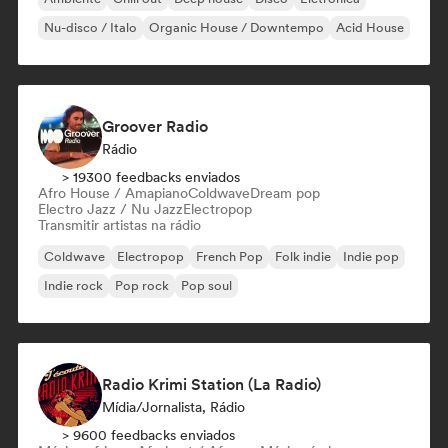
Nu-disco / Italo
Organic House / Downtempo
Acid House
Groover Radio
Rádio
> 19300 feedbacks enviados
Afro House / Amapiano
Coldwave
Dream pop
Electro Jazz / Nu Jazz
Electropop
Transmitir artistas na rádio
Coldwave
Electropop
French Pop
Folk indie
Indie pop
Indie rock
Pop rock
Pop soul
Radio Krimi Station (La Radio)
Mídia/Jornalista, Rádio
> 9600 feedbacks enviados