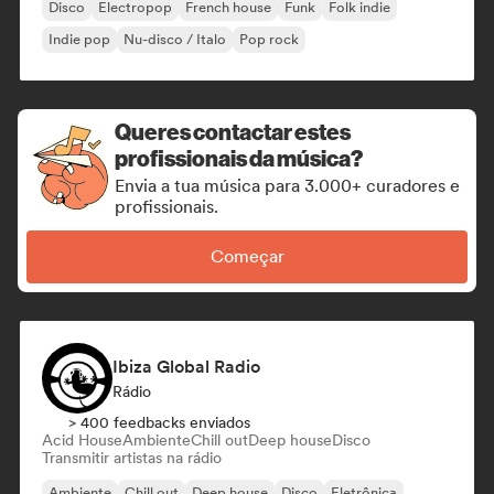
Disco
Electropop
French house
Funk
Folk indie
Indie pop
Nu-disco / Italo
Pop rock
Queres contactar estes
profissionais da música?
Envia a tua música para 3.000+ curadores e
profissionais.
Começar
Ibiza Global Radio
Rádio
> 400 feedbacks enviados
Acid House
Ambiente
Chill out
Deep house
Disco
Transmitir artistas na rádio
Ambiente
Chill out
Deep house
Disco
Eletrônica