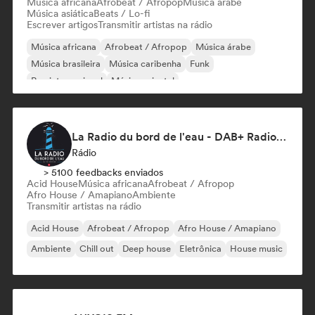
Música africana
Afrobeat / Afropop
Música árabe
Música asiática
Beats / Lo-fi
Escrever artigos
Transmitir artistas na rádio
Música africana
Afrobeat / Afropop
Música árabe
Música brasileira
Música caribenha
Funk
Rap internacional
Música oriental
La Radio du bord de l'eau - DAB+ Radio Station (Switzerland)
Rádio
> 5100 feedbacks enviados
Acid House
Música africana
Afrobeat / Afropop
Afro House / Amapiano
Ambiente
Transmitir artistas na rádio
Acid House
Afrobeat / Afropop
Afro House / Amapiano
Ambiente
Chill out
Deep house
Eletrônica
House music