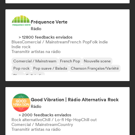
Fréquence Verte
Rádio
> 12800 feedbacks enviados
Blues
Comercial / Mainstream
French Pop
Folk indie
Indie rock
Transmitir artistas na rádio
Comercial / Mainstream
French Pop
Nouvelle scene
Pop rock
Pop suave / Balada
Chanson Française/Variété
Blues
Folk indie
Good Vibration | Rádio Alternativa Rock
Rádio
> 2000 feedbacks enviados
Rock alternativo
Chill / Lo-fi Hip-Hop
Chill out
Comercial / Mainstream
Country
Transmitir artistas na rádio