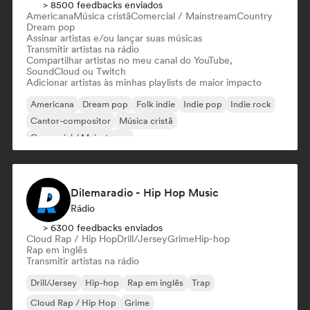
> 8500 feedbacks enviados
Americana
Música cristã
Comercial / Mainstream
Country
Dream pop
Assinar artistas e/ou lançar suas músicas
Transmitir artistas na rádio
Compartilhar artistas no meu canal do YouTube,
SoundCloud ou Twitch
Adicionar artistas às minhas playlists de maior impacto
Americana
Dream pop
Folk indie
Indie pop
Indie rock
Cantor-compositor
Música cristã
Comercial / Mainstream
Dilemaradio - Hip Hop Music
Rádio
> 6300 feedbacks enviados
Cloud Rap / Hip Hop
Drill/Jersey
Grime
Hip-hop
Rap em inglês
Transmitir artistas na rádio
Drill/Jersey
Hip-hop
Rap em inglês
Trap
Cloud Rap / Hip Hop
Grime