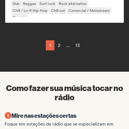
Dub
Reggae
Surf rock
Rock alternativo
Chill / Lo-fi Hip-Hop
Chill out
Comercial / Mainstream
Country
1
2
...
13
Como fazer sua música tocar no
rádio
Mire nas estações certas
Foque em estações de rádio que se especializam em