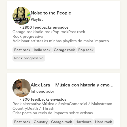
Noise to the People
Playlist
> 2800 feedbacks enviados
Garage rock
Indie rock
Pop rock
Post rock
Rock progressivo
Adicionar artistas às minhas playlists de maior impacto
Post rock
Indie rock
Garage rock
Pop rock
Rock progressivo
Alex Lara – Música con historia y emociones
Influenciador
> 300 feedbacks enviados
Rock alternativo
Música clássica
Comercial / Mainstream
Country
Death / Thrash
Criar posts ou reels de impacto sobre artistas
Post rock
Country
Garage rock
Hardcore
Hard rock