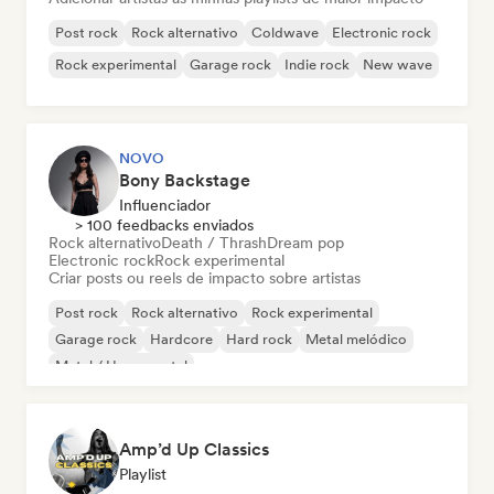
Post rock
Rock alternativo
Coldwave
Electronic rock
Rock experimental
Garage rock
Indie rock
New wave
NOVO
Bony Backstage
Influenciador
> 100 feedbacks enviados
Rock alternativo
Death / Thrash
Dream pop
Electronic rock
Rock experimental
Criar posts ou reels de impacto sobre artistas
Post rock
Rock alternativo
Rock experimental
Garage rock
Hardcore
Hard rock
Metal melódico
Metal / Heavy metal
Amp’d Up Classics
Playlist