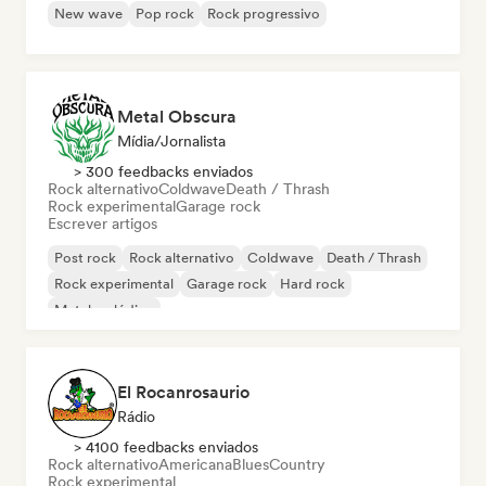
New wave
Pop rock
Rock progressivo
Metal Obscura
Mídia/Jornalista
> 300 feedbacks enviados
Rock alternativo
Coldwave
Death / Thrash
Rock experimental
Garage rock
Escrever artigos
Post rock
Rock alternativo
Coldwave
Death / Thrash
Rock experimental
Garage rock
Hard rock
Metal melódico
El Rocanrosaurio
Rádio
> 4100 feedbacks enviados
Rock alternativo
Americana
Blues
Country
Rock experimental