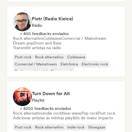
Piotr (Radio Kielce)
Rádio
> 400 feedbacks enviados
Rock alternativo
Coldwave
Comercial / Mainstream
Dream pop
Drum and Bass
Transmitir artistas na rádio
Post rock
Rock alternativo
Coldwave
Comercial / Mainstream
Eletrônica
Electronic rock
Rock experimental
Garage rock
Turn Down for Alt
Playlist
> 4200 feedbacks enviados
Rock alternativo
Indie rock
New wave
Pop rock
Post rock
Adicionar artistas às minhas playlists de maior impacto
Post rock
Rock alternativo
Indie rock
Shoegaze