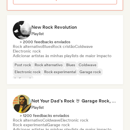
New Rock Revolution
Playlist
> 2000 feedbacks enviados
Rock alternativo
Blues
Rock cristão
Coldwave
Electronic rock
Adicionar artistas às minhas playlists de maior impacto
Post rock
Rock alternativo
Blues
Coldwave
Electronic rock
Rock experimental
Garage rock
Indie rock
Not Your Dad’s Rock 🤘 Garage Rock, Alt-Rock & Indie Anthems
Playlist
> 1200 feedbacks enviados
Rock alternativo
Coldwave
Electronic rock
Rock experimental
Garage rock
Adicionar artistas às minhas playlists de maior impacto