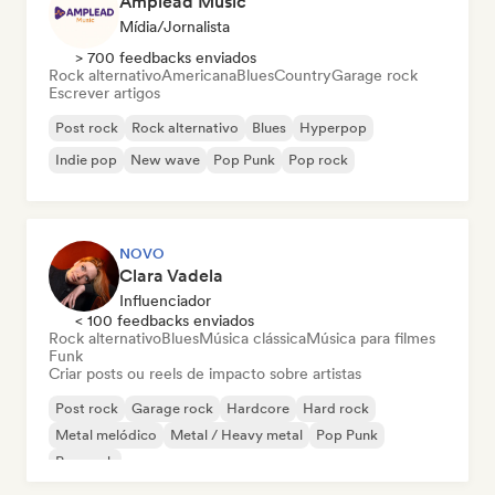
Amplead Music
Mídia/Jornalista
> 700 feedbacks enviados
Rock alternativo
Americana
Blues
Country
Garage rock
Escrever artigos
Post rock
Rock alternativo
Blues
Hyperpop
Indie pop
New wave
Pop Punk
Pop rock
NOVO
Clara Vadela
Influenciador
< 100 feedbacks enviados
Rock alternativo
Blues
Música clássica
Música para filmes
Funk
Criar posts ou reels de impacto sobre artistas
Post rock
Garage rock
Hardcore
Hard rock
Metal melódico
Metal / Heavy metal
Pop Punk
Pop rock