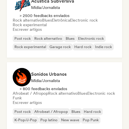
Acustica Subversiva
Mídia/Jornalista
> 2500 feedbacks enviados
Rock alternativo
Blues
Eletrônica
Electronic rock
Rock experimental
Escrever artigos
Post rock
Rock alternativo
Blues
Electronic rock
Rock experimental
Garage rock
Hard rock
Indie rock
Sonidos Urbanos
Mídia/Jornalista
> 800 feedbacks enviados
Afrobeat / Afropop
Rock alternativo
Blues
Electronic rock
Funk
Escrever artigos
Post rock
Afrobeat / Afropop
Blues
Hard rock
K-Pop/J-Pop
Pop latino
New wave
Pop Punk