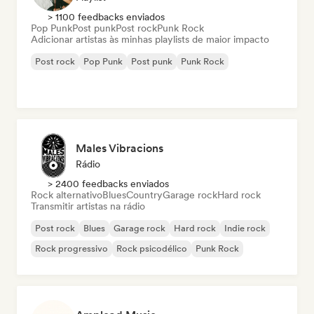
> 1100 feedbacks enviados
Pop Punk
Post punk
Post rock
Punk Rock
Adicionar artistas às minhas playlists de maior impacto
Post rock
Pop Punk
Post punk
Punk Rock
Males Vibracions
Rádio
> 2400 feedbacks enviados
Rock alternativo
Blues
Country
Garage rock
Hard rock
Transmitir artistas na rádio
Post rock
Blues
Garage rock
Hard rock
Indie rock
Rock progressivo
Rock psicodélico
Punk Rock