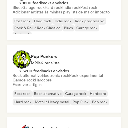
> 1800 feedbacks enviados
Blues
Garage rock
Hard rock
Indie rock
Post rock
Adicionar artistas às minhas playlists de maior impacto
Post rock
Hard rock
Indie rock
Rock progressivo
Rock & Roll / Rock Clássico
Blues
Garage rock
Surf rock
Pop Punkers
Mídia/Jornalista
> 3200 feedbacks enviados
Rock alternativo
Electronic rock
Rock experimental
Garage rock
Hardcore
Escrever artigos
Post rock
Rock alternativo
Garage rock
Hardcore
Hard rock
Metal / Heavy metal
Pop Punk
Pop rock