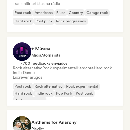
Transmitir artistas na rádio
Post rock
Americana
Blues
Country
Garage rock
Hard rock
Post punk
Rock progressivo
+ Música
Mídia/Jornalista
> 700 feedbacks enviados
Rock alternativo
Rock experimental
Hardcore
Hard rock
Indie Dance
Escrever artigos
Post rock
Rock alternativo
Rock experimental
Hard rock
Indie rock
Pop Punk
Post punk
Rock progressivo
Anthems for Anarchy
Playlist