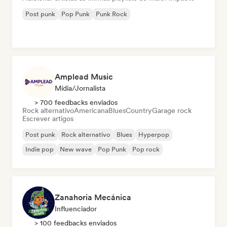
Post punk
Pop Punk
Punk Rock
Amplead Music
Mídia/Jornalista
> 700 feedbacks enviados
Rock alternativo
Americana
Blues
Country
Garage rock
Escrever artigos
Post punk
Rock alternativo
Blues
Hyperpop
Indie pop
New wave
Pop Punk
Pop rock
Zanahoria Mecánica
Influenciador
> 100 feedbacks enviados