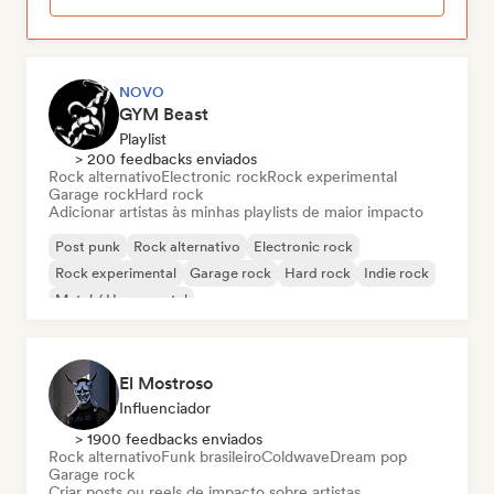
NOVO
GYM Beast
Playlist
> 200 feedbacks enviados
Rock alternativo
Electronic rock
Rock experimental
Garage rock
Hard rock
Adicionar artistas às minhas playlists de maior impacto
Post punk
Rock alternativo
Electronic rock
Rock experimental
Garage rock
Hard rock
Indie rock
Metal / Heavy metal
El Mostroso
Influenciador
> 1900 feedbacks enviados
Rock alternativo
Funk brasileiro
Coldwave
Dream pop
Garage rock
Criar posts ou reels de impacto sobre artistas