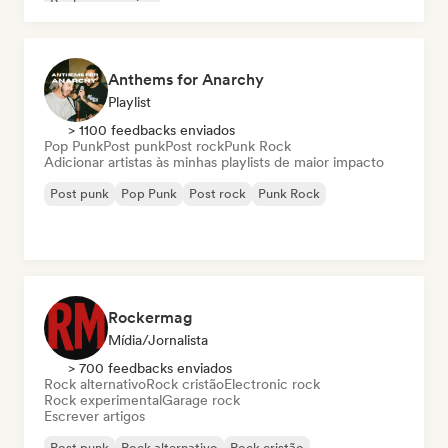
Rock progressivo
Anthems for Anarchy
Playlist
> 1100 feedbacks enviados
Pop Punk
Post punk
Post rock
Punk Rock
Adicionar artistas às minhas playlists de maior impacto
Post punk
Pop Punk
Post rock
Punk Rock
Rockermag
Mídia/Jornalista
> 700 feedbacks enviados
Rock alternativo
Rock cristão
Electronic rock
Rock experimental
Garage rock
Escrever artigos
Post punk
Rock alternativo
Rock cristão