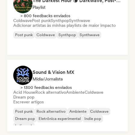
The Darkest Hour 🌘 Darkwave, Post-Punk & Coldwave
Playlist
> 800 feedbacks enviados
Coldwave
Post punk
Synthpop
Synthwave
Adicionar artistas às minhas playlists de maior impacto
Post punk
Coldwave
Synthpop
Synthwave
Sound & Vision MX
Mídia/Jornalista
> 1300 feedbacks enviados
Acid House
Rock alternativo
Ambiente
Coldwave
Dream pop
Escrever artigos
Post punk
Rock alternativo
Ambiente
Coldwave
Dream pop
Eletrônica experimental
Indie pop
Indie rock