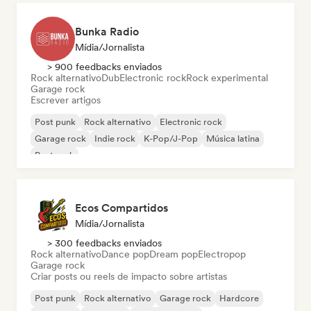
Bunka Radio
Mídia/Jornalista
> 900 feedbacks enviados
Rock alternativo
Dub
Electronic rock
Rock experimental
Garage rock
Escrever artigos
Post punk
Rock alternativo
Electronic rock
Garage rock
Indie rock
K-Pop/J-Pop
Música latina
Post rock
Ecos Compartidos
Mídia/Jornalista
> 300 feedbacks enviados
Rock alternativo
Dance pop
Dream pop
Electropop
Garage rock
Criar posts ou reels de impacto sobre artistas
Post punk
Rock alternativo
Garage rock
Hardcore