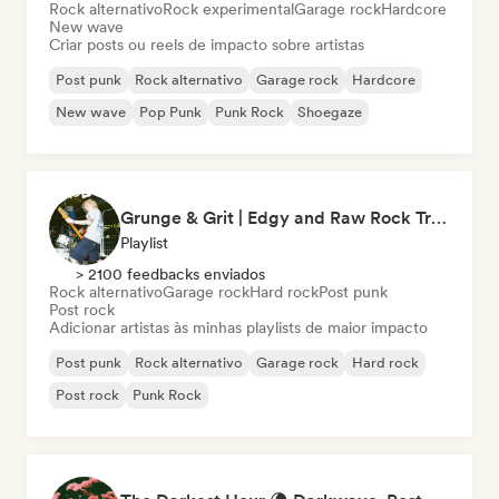
Rock alternativo
Rock experimental
Garage rock
Hardcore
New wave
Criar posts ou reels de impacto sobre artistas
Post punk
Rock alternativo
Garage rock
Hardcore
New wave
Pop Punk
Punk Rock
Shoegaze
Grunge & Grit | Edgy and Raw Rock Tracks
Playlist
> 2100 feedbacks enviados
Rock alternativo
Garage rock
Hard rock
Post punk
Post rock
Adicionar artistas às minhas playlists de maior impacto
Post punk
Rock alternativo
Garage rock
Hard rock
Post rock
Punk Rock