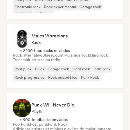
Electronic rock
Rock experimental
Garage rock
Hard rock
Indie rock
Males Vibracions
Rádio
> 2400 feedbacks enviados
Rock alternativo
Blues
Country
Garage rock
Hard rock
Transmitir artistas na rádio
Post punk
Blues
Garage rock
Hard rock
Indie rock
Rock progressivo
Rock psicodélico
Punk Rock
Punk Will Never Die
Playlist
> 900 feedbacks enviados
Pop Punk
Post punk
Punk Rock
Adicionar artistas às minhas playlists de maior impacto