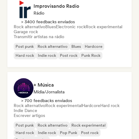
Improvisando Radio
Rádio
> 3400 feedbacks enviados
Rock alternativo
Blues
Electronic rock
Rock experimental
Garage rock
Transmitir artistas na rádio
Post punk
Rock alternativo
Blues
Hardcore
Hard rock
Indie rock
Post rock
Punk Rock
+ Música
Mídia/Jornalista
> 700 feedbacks enviados
Rock alternativo
Rock experimental
Hardcore
Hard rock
Indie Dance
Escrever artigos
Post punk
Rock alternativo
Rock experimental
Hard rock
Indie rock
Pop Punk
Post rock