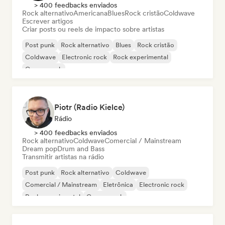
> 400 feedbacks enviados
Rock alternativo
Americana
Blues
Rock cristão
Coldwave
Escrever artigos
Criar posts ou reels de impacto sobre artistas
Post punk
Rock alternativo
Blues
Rock cristão
Coldwave
Electronic rock
Rock experimental
Garage rock
Piotr (Radio Kielce)
Rádio
> 400 feedbacks enviados
Rock alternativo
Coldwave
Comercial / Mainstream
Dream pop
Drum and Bass
Transmitir artistas na rádio
Post punk
Rock alternativo
Coldwave
Comercial / Mainstream
Eletrônica
Electronic rock
Rock experimental
Garage rock