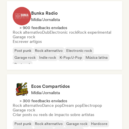
Bunka Radio
Mídia/Jornalista
> 900 feedbacks enviados
Rock alternativo
Dub
Electronic rock
Rock experimental
Garage rock
Escrever artigos
Post punk
Rock alternativo
Electronic rock
Garage rock
Indie rock
K-Pop/J-Pop
Música latina
Post rock
Ecos Compartidos
Mídia/Jornalista
> 300 feedbacks enviados
Rock alternativo
Dance pop
Dream pop
Electropop
Garage rock
Criar posts ou reels de impacto sobre artistas
Post punk
Rock alternativo
Garage rock
Hardcore