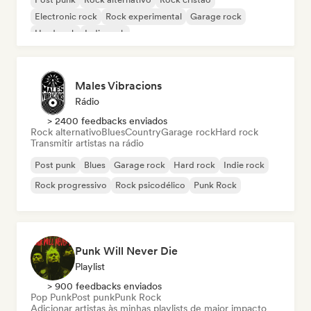
Electronic rock
Rock experimental
Garage rock
Hard rock
Indie rock
Males Vibracions
Rádio
> 2400 feedbacks enviados
Rock alternativo
Blues
Country
Garage rock
Hard rock
Transmitir artistas na rádio
Post punk
Blues
Garage rock
Hard rock
Indie rock
Rock progressivo
Rock psicodélico
Punk Rock
Punk Will Never Die
Playlist
> 900 feedbacks enviados
Pop Punk
Post punk
Punk Rock
Adicionar artistas às minhas playlists de maior impacto