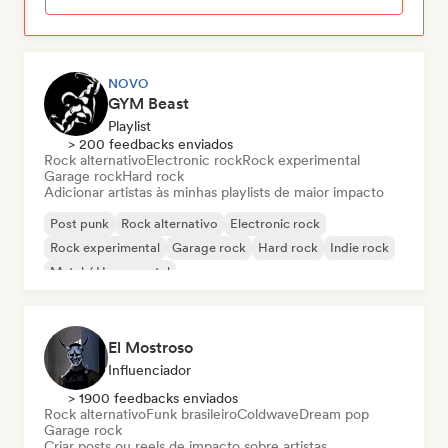
NOVO
GYM Beast
Playlist
> 200 feedbacks enviados
Rock alternativo
Electronic rock
Rock experimental
Garage rock
Hard rock
Adicionar artistas às minhas playlists de maior impacto
Post punk
Rock alternativo
Electronic rock
Rock experimental
Garage rock
Hard rock
Indie rock
Metal / Heavy metal
El Mostroso
Influenciador
> 1900 feedbacks enviados
Rock alternativo
Funk brasileiro
Coldwave
Dream pop
Garage rock
Criar posts ou reels de impacto sobre artistas