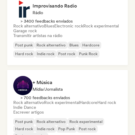
Improvisando Radio
Rádio
> 3400 feedbacks enviados
Rock alternativo
Blues
Electronic rock
Rock experimental
Garage rock
Transmitir artistas na rádio
Post punk
Rock alternativo
Blues
Hardcore
Hard rock
Indie rock
Post rock
Punk Rock
+ Música
Mídia/Jornalista
> 700 feedbacks enviados
Rock alternativo
Rock experimental
Hardcore
Hard rock
Indie Dance
Escrever artigos
Post punk
Rock alternativo
Rock experimental
Hard rock
Indie rock
Pop Punk
Post rock