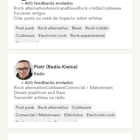
> 400 feedbacks enviados
Rock alternativo
Americana
Blues
Rock cristão
Coldwave
Escrever artigos
Criar posts ou reels de impacto sobre artistas
Post punk
Rock alternativo
Blues
Rock cristão
Coldwave
Electronic rock
Rock experimental
Garage rock
Piotr (Radio Kielce)
Rádio
> 400 feedbacks enviados
Rock alternativo
Coldwave
Comercial / Mainstream
Dream pop
Drum and Bass
Transmitir artistas na rádio
Post punk
Rock alternativo
Coldwave
Comercial / Mainstream
Eletrônica
Electronic rock
Rock experimental
Garage rock