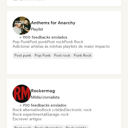
Rock progressivo
Anthems for Anarchy
Playlist
> 1100 feedbacks enviados
Pop Punk
Post punk
Post rock
Punk Rock
Adicionar artistas às minhas playlists de maior impacto
Post punk
Pop Punk
Post rock
Punk Rock
Rockermag
Mídia/Jornalista
> 700 feedbacks enviados
Rock alternativo
Rock cristão
Electronic rock
Rock experimental
Garage rock
Escrever artigos
Post punk
Rock alternativo
Rock cristão