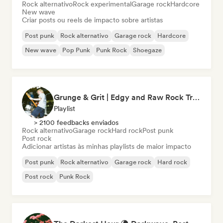
Rock alternativo
Rock experimental
Garage rock
Hardcore
New wave
Criar posts ou reels de impacto sobre artistas
Post punk
Rock alternativo
Garage rock
Hardcore
New wave
Pop Punk
Punk Rock
Shoegaze
Grunge & Grit | Edgy and Raw Rock Tracks
Playlist
> 2100 feedbacks enviados
Rock alternativo
Garage rock
Hard rock
Post punk
Post rock
Adicionar artistas às minhas playlists de maior impacto
Post punk
Rock alternativo
Garage rock
Hard rock
Post rock
Punk Rock