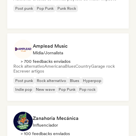
Post punk
Pop Punk
Punk Rock
Amplead Music
Mídia/Jornalista
> 700 feedbacks enviados
Rock alternativo
Americana
Blues
Country
Garage rock
Escrever artigos
Post punk
Rock alternativo
Blues
Hyperpop
Indie pop
New wave
Pop Punk
Pop rock
Zanahoria Mecánica
Influenciador
> 100 feedbacks enviados