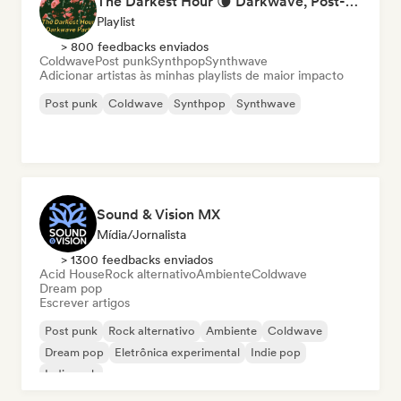
The Darkest Hour 🌘 Darkwave, Post-Punk & Coldwave
Playlist
> 800 feedbacks enviados
Coldwave
Post punk
Synthpop
Synthwave
Adicionar artistas às minhas playlists de maior impacto
Post punk
Coldwave
Synthpop
Synthwave
Sound & Vision MX
Mídia/Jornalista
> 1300 feedbacks enviados
Acid House
Rock alternativo
Ambiente
Coldwave
Dream pop
Escrever artigos
Post punk
Rock alternativo
Ambiente
Coldwave
Dream pop
Eletrônica experimental
Indie pop
Indie rock