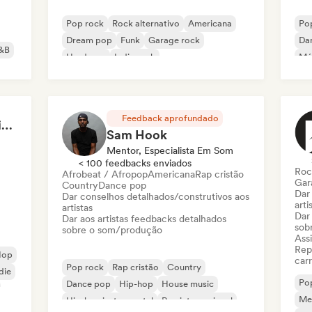
Pop rock
Rock alternativo
Americana
Po
Dream pop
Funk
Garage rock
Da
&B
Hardcore
Indie rock
Mús
Feedback aprofundado
Tomas Santibanez - Video Feedback
Sam Hook
Mentor, Especialista Em Som
< 100 feedbacks enviados
Roc
Afrobeat / Afropop
Americana
Rap cristão
Gar
Country
Dance pop
Dar
Dar conselhos detalhados/construtivos aos
arti
artistas
Dar
Dar aos artistas feedbacks detalhados
sob
sobre o som/produção
Assi
Rep
-Hop
carr
Pop rock
Rap cristão
Country
die
Po
Dance pop
Hip-hop
House music
Me
Hip-hop instrumental
Rap internacional