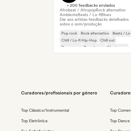
> 200 feedbacks enviados
Afrobeat / Afropop
Rock alternativo
Ambiente
Beats / Lo-fi
Blues
Dar aos artistas feedbacks detalhados
sobre o som/produção
Pop rock
Rock alternativo
Beats / Lo-
Chill / Lo-fi Hip-Hop
Chill out
Dance pop
Deep house
Electropop
Curadores/profissionais por género
Curadores
Top Clássico/Instrumental
Top Comerc
Top Eletrônica
Top Dance