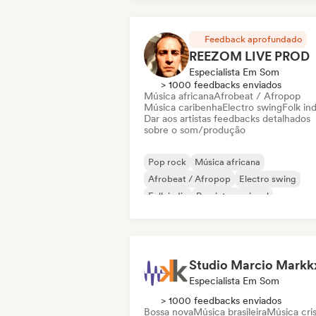
Feedback aprofundado
REEZOM LIVE PROD
Especialista Em Som
> 1000 feedbacks enviados
Música africana
Afrobeat / Afropop
Música caribenha
Electro swing
Folk ind
Dar aos artistas feedbacks detalhados
sobre o som/produção
Pop rock
Música africana
Afrobeat / Afropop
Electro swing
Folk indie
Pop internacional
Nouvelle scene
Pop soul
Studio Marcio Markk
Especialista Em Som
> 1000 feedbacks enviados
Bossa nova
Música brasileira
Música cri