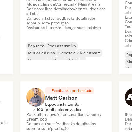
Com
Música clássica
Comercial / Mainstream
Dar
Dar conselhos detalhados/construtivos aos
arti
artistas
Escr
Dar aos artistas feedbacks detalhados
Com
sobre o som/produção
You
Assinar artistas e/ou lançar suas músicas
Dar
sob
Cri
arti
Pop rock
Rock alternativo
Música clássica
Comercial / Mainstream
Po
Dance music
Disco
Eletrônica
Mús
Electronic rock
Ha
Feedback aprofundado
Matt Carlson
m
Especialista Em Som
> 100 feedbacks enviados
Rock alternativo
Americana
Blues
Country
Beat
Dream pop
Dan
 aos
Dar aos artistas feedbacks detalhados
Dar
sobre o som/produção
sob