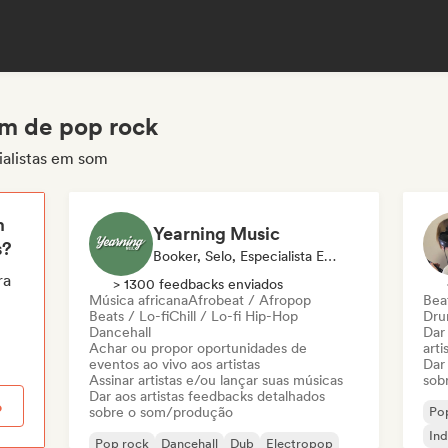
om de pop rock
ialistas em som
m
Yearning Music
s?
Booker, Selo, Especialista Em Som
ra
> 1300 feedbacks enviados
Música africana
Afrobeat / Afropop
Beat
Beats / Lo-fi
Chill / Lo-fi Hip-Hop
Dru
Dancehall
Dar
Achar ou propor oportunidades de
arti
eventos ao vivo aos artistas
Dar
Assinar artistas e/ou lançar suas músicas
sob
Dar aos artistas feedbacks detalhados
o
sobre o som/produção
Po
Ind
Pop rock
Dancehall
Dub
Electropop