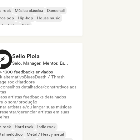
p rock
Música clássica
Dancehall
nce pop
Hip-hop
House music
ica latina
R&B
Sello Piola
Selo, Manager, Mentor, Especialista Em Som
> 1300 feedbacks enviados
k alternativo
Blues
Death / Thrash
age rock
Hardcore
 conselhos detalhados/construtivos aos
stas
 aos artistas feedbacks detalhados
re o som/produção
nar artistas e/ou lançar suas músicas
resentar/gerenciar artistas em suas
eiras
p rock
Hard rock
Indie rock
tal melódico
Metal / Heavy metal