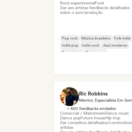
Rock experimental
Funk
Dar aos artistas feedbacks detalhados
sobre o som/produção
Pop rock
Música brasileira
Folk indie
Indie pop
Indie rock
Jazz moderno
Pop urbano
Bossa nova
Ric Robbins
Mentor, Especialista Em So
> 400 feedbacks enviados
Comercial / Mainstream
Dance music
Dance pop
Future house
Hip-hop
Dar conselhos detalhados/construtivos
artistas