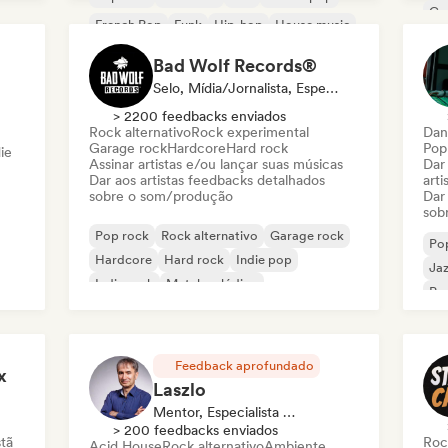
Ca
French Pop
Funk
Hip-hop
House music
Bad Wolf Records®
Selo, Mídia/Jornalista, Especialista Em Som
> 2200 feedbacks enviados
Rock alternativo
Rock experimental
Dan
Garage rock
Hardcore
Hard rock
Pop
ie
Assinar artistas e/ou lançar suas músicas
Dar
Dar aos artistas feedbacks detalhados
arti
sobre o som/produção
Dar
sob
Pop rock
Rock alternativo
Garage rock
Po
Hardcore
Hard rock
Indie pop
Jaz
Indie rock
Metal melódico
Pop
Feedback aprofundado
x
Laszlo
Mentor, Especialista Em Som
> 200 feedbacks enviados
stã
Roc
Acid House
Rock alternativo
Ambiente