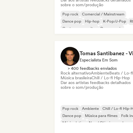
Dar aos artistas feedbacks detalhados
sobre o som/produção
Pop rock
Comercial / Mainstream
Dance pop
Hip-hop
K-Pop/J-Pop
R
Cantor-compositor
Dance music
Especialista Em Som
> 400 feedbacks enviados
Rock alternativo
Ambiente
Beats / Lo-fi
Música brasileira
Chill / Lo-fi Hip-Hop
Dar aos artistas feedbacks detalhados
sobre o som/produção
Pop rock
Ambiente
Chill / Lo-fi Hip
Dance pop
Música para filmes
Folk in
Música latina
Neo / Clássico moderno