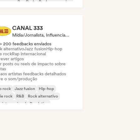
w wave
Pop Punk
Rock progressivo
CANAL 333
Mídia/Jornalista, Influenciador, Especialista Em Som
> 200 feedbacks enviados
k alternativo
Jazz fusion
Hip-hop
e rock
Rap internacional
ever artigos
ar posts ou reels de impacto sobre
stas
 aos artistas feedbacks detalhados
re o som/produção
p rock
Jazz fusion
Hip-hop
ie rock
R&B
Rock alternativo
 internacional
Pop latino