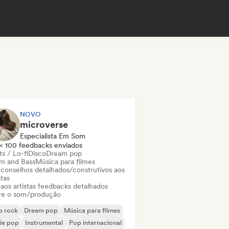
NOVO
microverse
Especialista Em Som
< 100 feedbacks enviados
s / Lo-fi
Disco
Dream pop
m and Bass
Música para filmes
 conselhos detalhados/construtivos aos
stas
 aos artistas feedbacks detalhados
re o som/produção
p rock
Dream pop
Música para filmes
ie pop
Instrumental
Pop internacional