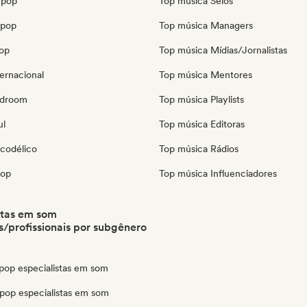
 pop
Top música Selos
opop
Top música Managers
pop
Top música Mídias/Jornalistas
ernacional
Top música Mentores
edroom
Top música Playlists
ul
Top música Editoras
icodélico
Top música Rádios
pop
Top música Influenciadores
stas em som
/profissionais por subgênero
pop especialistas em som
pop especialistas em som