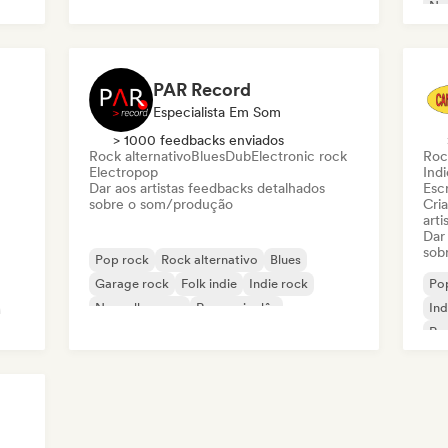
Ne
PAR Record
Especialista Em Som
> 1000 feedbacks enviados
Rock alternativo
Blues
Dub
Electronic rock
Roc
Electropop
Indi
Dar aos artistas feedbacks detalhados
Escr
sobre o som/produção
Cri
arti
Dar
sob
Pop rock
Rock alternativo
Blues
Garage rock
Folk indie
Indie rock
Po
Nouvelle scene
Rap em inglês
Ind
Rap