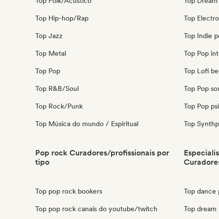
Top Folk/Acústico
Top Dream
Top Hip-hop/Rap
Top Electr
Top Jazz
Top Indie 
Top Metal
Top Pop int
Top Pop
Top Lofi b
Top R&B/Soul
Top Pop so
Top Rock/Punk
Top Pop ps
Top Música do mundo / Espiritual
Top Synth
Pop rock Curadores/profissionais por
Especiali
tipo
Curadores
Top pop rock bookers
Top dance 
Top pop rock canais do youtube/twitch
Top dream 