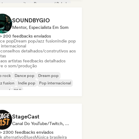
ntor-compositor
Pop suave / Balada
SOUNDBYGIO
Mentor, Especialista Em Som
> 200 feedbacks enviados
ce pop
Dream pop
Jazz fusion
Indie pop
 internacional
 conselhos detalhados/construtivos aos
stas
 aos artistas feedbacks detalhados
re o som/produção
p rock
Dance pop
Dream pop
z fusion
Indie pop
Pop internacional
 soul
R&B
StageCast
Canal Do YouTube/Twitch, Mídia/Jornalista, Mentor, Influenciador, Especialista Em Som
> 2300 feedbacks enviados
k alternativo
Blues
Música brasileira