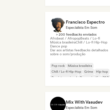
Francisco Espectro
Especialista Em Som
> 200 feedbacks enviados
Afrobeat / Afropop
Beats / Lo-fi
Música brasileira
Chill / Lo-fi Hip-Hop
Dance pop
Dar aos artistas feedbacks detalhados
sobre o som/produção
Pop rock
Música brasileira
Chill / Lo-fi Hip-Hop
Grime
Hip-hop
Pop internacional
Rap em inglês
R&B
Mix With Vasudev
Especialista Em Som