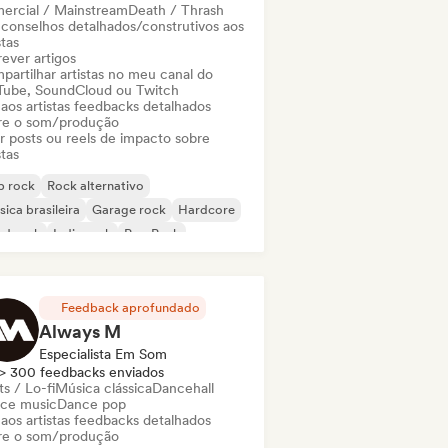
ercial / Mainstream
Death / Thrash
 conselhos detalhados/construtivos aos
stas
ever artigos
partilhar artistas no meu canal do
Tube, SoundCloud ou Twitch
 aos artistas feedbacks detalhados
re o som/produção
ar posts ou reels de impacto sobre
stas
p rock
Rock alternativo
ica brasileira
Garage rock
Hardcore
rd rock
Indie rock
Pop Punk
Feedback aprofundado
Always M
Especialista Em Som
> 300 feedbacks enviados
s / Lo-fi
Música clássica
Dancehall
ce music
Dance pop
 aos artistas feedbacks detalhados
re o som/produção