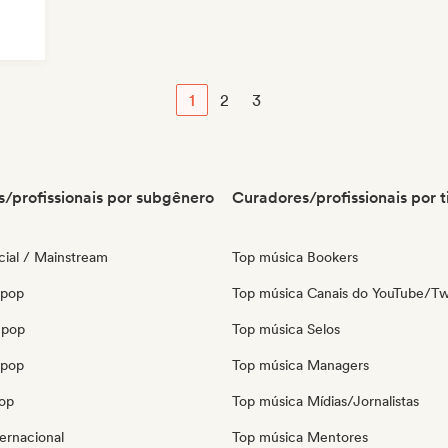
1
2
3
/profissionais por subgênero
Curadores/profissionais por t
ial / Mainstream
Top música Bookers
 pop
Top música Canais do YouTube/Tw
 pop
Top música Selos
opop
Top música Managers
pop
Top música Mídias/Jornalistas
ernacional
Top música Mentores