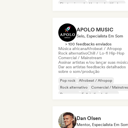
Electronic rock
Hard rock
Hip-hop
Indie rock
APOLO MUSIC
Selo, Especialista Em Som
> 100 feedbacks enviados
Música africana
Afrobeat / Afropop
Rock alternativo
Chill / Lo-fi Hip-Hop
Comercial / Mainstream
Assinar artistas e/ou lançar suas músic
Dar aos artistas feedbacks detalhados
sobre o som/produção
Pop rock
Afrobeat / Afropop
Rock alternativo
Comercial / Mainstr
Dance pop
Folk indie
Indie pop
Pop internacional
Dan Olsen
Mentor, Especialista Em So