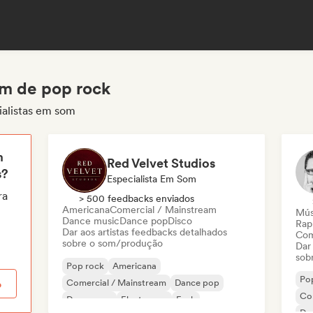
om de pop rock
ialistas em som
m
Red Velvet Studios
s?
Especialista Em Som
ra
> 500 feedbacks enviados
Americana
Comercial / Mainstream
Músi
Dance music
Dance pop
Disco
Rap
Dar aos artistas feedbacks detalhados
Com
sobre o som/produção
Dar
sob
Pop rock
Americana
Po
Comercial / Mainstream
Dance pop
o
Co
Dream pop
Electropop
Funk
Da