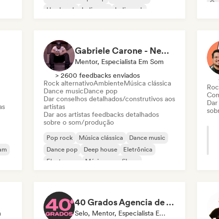
Co
Hard rock
Indie pop
Indie rock
Ele
Lofi bedroom
Ind
Gabriele Carone - NewAir Studio
Mentor, Especialista Em Som
> 2600 feedbacks enviados
Rock alternativo
Ambiente
Música clássica
Roc
Dance music
Dance pop
Com
Dar conselhos detalhados/construtivos aos
Dar
as
artistas
sob
Dar aos artistas feedbacks detalhados
sobre o som/produção
Pop rock
Música clássica
Dance music
eam
Dance pop
Deep house
Eletrônica
Electropop
Música para filmes
40 Grados Agencia de Artistas
m
Selo, Mentor, Especialista Em Som