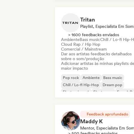
Tritan
Playlist, Especialista Em Som
> 1600 feedbacks enviados
Ambiente
Bass music
Chill / Lo-fi Hip-
Cloud Rap / Hip Hop
Comercial / Mainstream
Dar aos artistas feedbacks detalhados
sobre o som/produção
Adicionar artistas às minhas playlists d
maior impacto
Pop rock
Ambiente
Bass music
Chill / Lo-fi Hip-Hop
Dream pop
Electronic rock
Electropop
French P
Feedback aprofundado
Maddy K
Mentor, Especialista Em So
> 500 feedbacks enviados