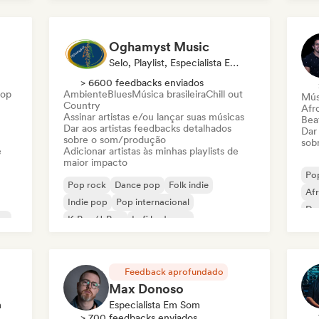
Pop progressivo
El
Oghamyst Music
Selo, Playlist, Especialista Em Som
> 6600 feedbacks enviados
Hop
Ambiente
Blues
Música brasileira
Chill out
Mús
Country
Afr
Assinar artistas e/ou lançar suas músicas
Beat
Dar aos artistas feedbacks detalhados
Dar
sobre o som/produção
sob
e
Adicionar artistas às minhas playlists de
maior impacto
Po
Pop rock
Dance pop
Folk indie
Af
Indie pop
Pop internacional
Da
op
K-Pop/J-Pop
Lofi bedroom
Fut
Cantor-compositor
Feedback aprofundado
Max Donoso
m
Especialista Em Som
> 700 feedbacks enviados