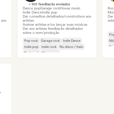
> 100 feedbacks enviados
Dance pop
Garage rock
House music
Roc
Indie Dance
Indie pop
Mús
Dar conselhos detalhados/construtivos aos
Dar
 aos
artistas
sob
Assinar artistas e/ou lançar suas músicas
Dar aos artistas feedbacks detalhados
sobre o som/produção
Po
Pop rock
Garage rock
Indie Dance
Mús
Indie pop
Indie rock
Nu-disco / Italo
Pop
Post punk
Dance pop
Pop
h