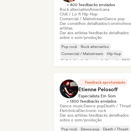
> 400 feedbacks enviados
Rock alternativo
Americana
Chill / Lo-fi Hip-Hop
Comercial / Mainstream
Dance pop
Dar conselhos detalhados/construtivos
artistas
Dar aos artistas feedbacks detalhados
sobre o som/produção
Pop rock
Rock alternativo
Comercial / Mainstream
Hip-hop
Folk indie
Indie pop
Indie rock
R&B
Feedback aprofundado
Etienne Pelosoff
Especialista Em Som
> 1300 feedbacks enviados
Dance music
Dance pop
Death / Thras
Eletrônica
Electronic rock
Dar aos artistas feedbacks detalhados
sobre o som/produção
Pop rock
Dance pop
Death / Thrash