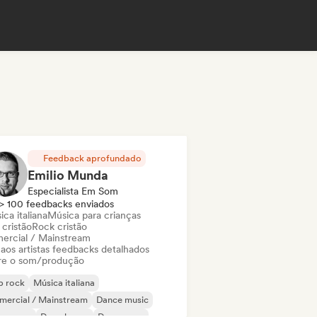
Feedback aprofundado
Emilio Munda
Especialista Em Som
> 100 feedbacks enviados
ca italiana
Música para crianças
 cristão
Rock cristão
ercial / Mainstream
 aos artistas feedbacks detalhados
re o som/produção
p rock
Música italiana
mercial / Mainstream
Dance music
nce pop
Deep house
Dream pop