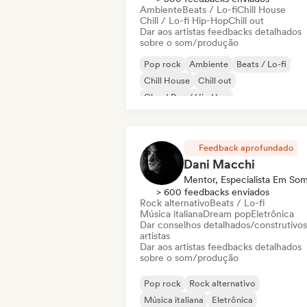
Ambiente
Beats / Lo-fi
Chill House
Chill / Lo-fi Hip-Hop
Chill out
Dar aos artistas feedbacks detalhados
sobre o som/produção
Pop rock
Ambiente
Beats / Lo-fi
Chill House
Chill out
Cloud Rap / Hip Hop
Comercial / Mainstream
Dance pop
Feedback aprofundado
Dani Macchi
Mentor, Especialista Em So
> 600 feedbacks enviados
Rock alternativo
Beats / Lo-fi
Música italiana
Dream pop
Eletrônica
Dar conselhos detalhados/construtivos
artistas
Dar aos artistas feedbacks detalhados
sobre o som/produção
Pop rock
Rock alternativo
Música italiana
Eletrônica