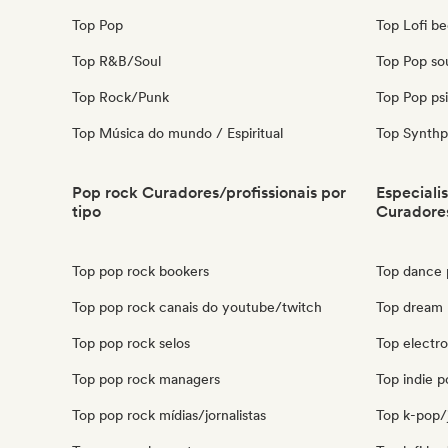
Top Pop
Top Lofi b
Top R&B/Soul
Top Pop so
Top Rock/Punk
Top Pop ps
Top Música do mundo / Espiritual
Top Synth
Pop rock Curadores/profissionais por
Especiali
tipo
Curadores
Top pop rock bookers
Top dance 
Top pop rock canais do youtube/twitch
Top dream 
Top pop rock selos
Top electr
Top pop rock managers
Top indie p
Top pop rock mídias/jornalistas
Top k-pop/