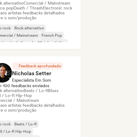
k alternativo
Comercial / Mainstream
ce pop
Death / Thrash
Electronic rock
 aos artistas feedbacks detalhados
re o som/produção
p rock
Rock alternativo
mercial / Mainstream
French Pop
rd rock
Indie rock
Metal melódico
al / Heavy metal
Feedback aprofundado
Nicholas Setter
Especialista Em Som
> 100 feedbacks enviados
k alternativo
Beats / Lo-fi
Blues
l / Lo-fi Hip-Hop
ercial / Mainstream
 aos artistas feedbacks detalhados
re o som/produção
p rock
Beats / Lo-fi
ll / Lo-fi Hip-Hop