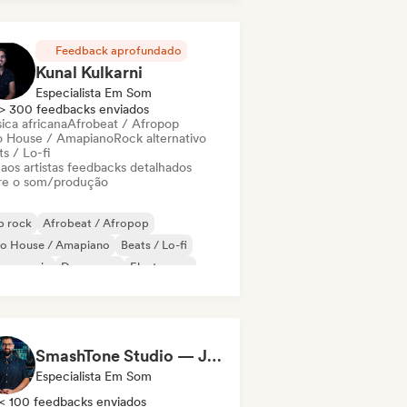
ectropop
Feedback aprofundado
Kunal Kulkarni
Especialista Em Som
> 300 feedbacks enviados
ica africana
Afrobeat / Afropop
o House / Amapiano
Rock alternativo
s / Lo-fi
 aos artistas feedbacks detalhados
re o som/produção
p rock
Afrobeat / Afropop
ro House / Amapiano
Beats / Lo-fi
nce music
Dance pop
Electropop
ure house
SmashTone Studio — Julien Meirone
Especialista Em Som
< 100 feedbacks enviados