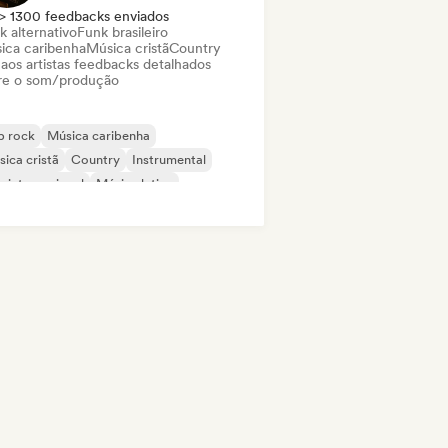
> 1300 feedbacks enviados
k alternativo
Funk brasileiro
ica caribenha
Música cristã
Country
 aos artistas feedbacks detalhados
re o som/produção
p rock
Música caribenha
ica cristã
Country
Instrumental
 internacional
Música latina
 latino