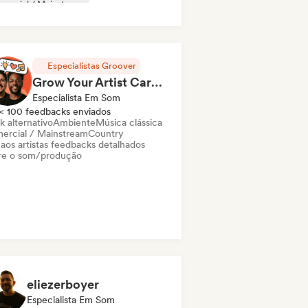
mercial / Mainstream
trônica experimental
Hip-hop
ie pop
Lofi bedroom
Especialistas Groover
Grow Your Artist Career in a 1hr Coaching Session
Especialista Em Som
< 100 feedbacks enviados
k alternativo
Ambiente
Música clássica
ercial / Mainstream
Country
 aos artistas feedbacks detalhados
re o som/produção
eliezerboyer
Especialista Em Som