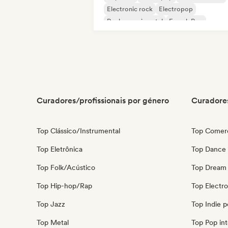
Electronic rock
Electropop
Rock experimental
French Pop
Metal melódico
Curadores/profissionais por género
Curadores
Top Clássico/Instrumental
Top Comerc
Top Eletrônica
Top Dance
Top Folk/Acústico
Top Dream
Top Hip-hop/Rap
Top Electr
Top Jazz
Top Indie 
Top Metal
Top Pop int