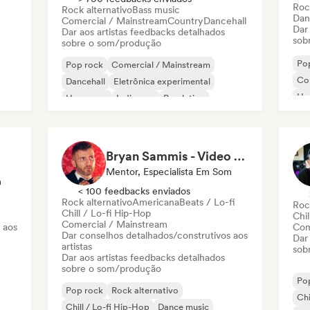
Roc
Rock alternativo
Bass music
Dan
Comercial / Mainstream
Country
Dancehall
Dar
Dar aos artistas feedbacks detalhados
sob
sobre o som/produção
Po
Pop rock
Comercial / Mainstream
Co
Dancehall
Eletrônica experimental
Ha
Hyperpop
Indie pop
Pop latino
Met
Melodic & Progressive House
Bryan Sammis - Video Feedback
Mentor, Especialista Em Som
m
< 100 feedbacks enviados
Rock alternativo
Americana
Beats / Lo-fi
Roc
Chill / Lo-fi Hip-Hop
Chil
Comercial / Mainstream
 aos
Com
Dar conselhos detalhados/construtivos aos
Dar
artistas
sob
Dar aos artistas feedbacks detalhados
sobre o som/produção
Po
Pop rock
Rock alternativo
Chi
Chill / Lo-fi Hip-Hop
Dance music