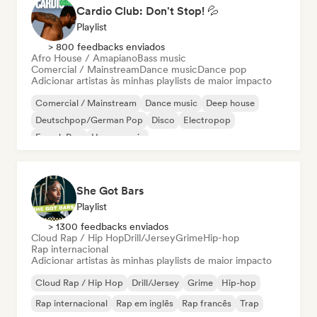
Cardio Club: Don't Stop! 💦
Playlist
> 800 feedbacks enviados
Afro House / Amapiano
Bass music
Comercial / Mainstream
Dance music
Dance pop
Adicionar artistas às minhas playlists de maior impacto
Comercial / Mainstream
Dance music
Deep house
Deutschpop/German Pop
Disco
Electropop
French Pop
House music
She Got Bars
Playlist
> 1300 feedbacks enviados
Cloud Rap / Hip Hop
Drill/Jersey
Grime
Hip-hop
Rap internacional
Adicionar artistas às minhas playlists de maior impacto
Cloud Rap / Hip Hop
Drill/Jersey
Grime
Hip-hop
Rap internacional
Rap em inglês
Rap francês
Trap