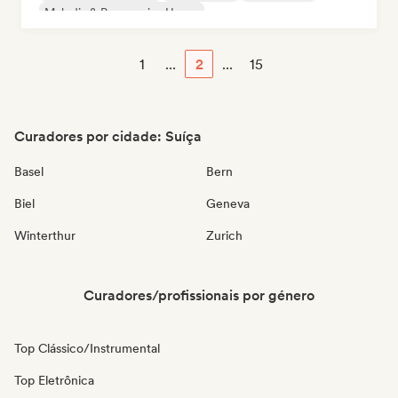
Melodic & Progressive House
1
...
2
...
15
Curadores por cidade: Suíça
Basel
Bern
Biel
Geneva
Winterthur
Zurich
Curadores/profissionais por género
Top Clássico/Instrumental
Top Eletrônica