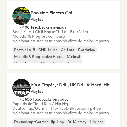
Poolside Electro Chill
Playlist
> 400 feedbacks enviados
Beats / Lo-fi
Chill House
Chill out
Eletrônica
Melodic & Progressive House
Adicionar artistas às minhas playlists de maior impacto
Beats / Lo-fi
Chill House
Chill out
Eletrônica
Melodic & Progressive House
Minimal
Organic House / Downtempo
Trip hop
It's a Trap! 💥 Drill, UK Drill & Hard-Hitting Trap
Playlist
> 2600 feedbacks enviados
Rap cristão
Cloud Rap / Hip Hop
Deutschrap/German Hip-Hop
Drill/Jersey
Hip-hop
Adicionar artistas às minhas playlists de maior impacto
Deutschrap/German Hip-Hop
Drill/Jersey
Hip-hop