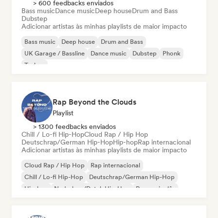
> 600 feedbacks enviados
Bass music
Dance music
Deep house
Drum and Bass
Dubstep
Adicionar artistas às minhas playlists de maior impacto
Bass music
Deep house
Drum and Bass
UK Garage / Bassline
Dance music
Dubstep
Phonk
Techno
Rap Beyond the Clouds
Playlist
> 1300 feedbacks enviados
Chill / Lo-fi Hip-Hop
Cloud Rap / Hip Hop
Deutschrap/German Hip-Hop
Hip-hop
Rap internacional
Adicionar artistas às minhas playlists de maior impacto
Cloud Rap / Hip Hop
Rap internacional
Chill / Lo-fi Hip-Hop
Deutschrap/German Hip-Hop
Hip-hop
Nederhop/Dutch Hip-Hop
Rap em inglês
Rap francês