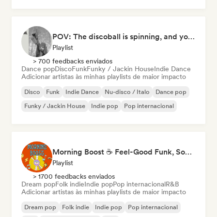
POV: The discoball is spinning, and you’re the star
Playlist
> 700 feedbacks enviados
Dance pop
Disco
Funk
Funky / Jackin House
Indie Dance
Adicionar artistas às minhas playlists de maior impacto
Disco
Funk
Indie Dance
Nu-disco / Italo
Dance pop
Funky / Jackin House
Indie pop
Pop internacional
Morning Boost ☕ Feel-Good Funk, Soul & Neo-Soul to Wake Up
Playlist
> 1700 feedbacks enviados
Dream pop
Folk indie
Indie pop
Pop internacional
R&B
Adicionar artistas às minhas playlists de maior impacto
Dream pop
Folk indie
Indie pop
Pop internacional