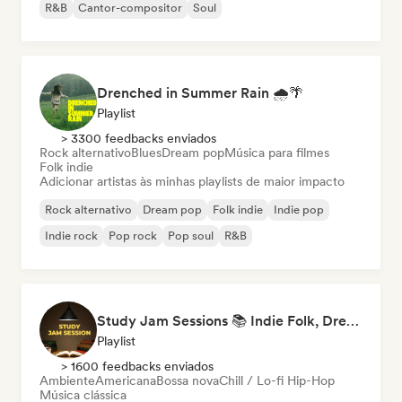
R&B
Cantor-compositor
Soul
Drenched in Summer Rain 🌧️🌴
Playlist
> 3300 feedbacks enviados
Rock alternativo
Blues
Dream pop
Música para filmes
Folk indie
Adicionar artistas às minhas playlists de maior impacto
Rock alternativo
Dream pop
Folk indie
Indie pop
Indie rock
Pop rock
Pop soul
R&B
Study Jam Sessions 📚 Indie Folk, Dream Pop & Singer-Songwriter
Playlist
> 1600 feedbacks enviados
Ambiente
Americana
Bossa nova
Chill / Lo-fi Hip-Hop
Música clássica