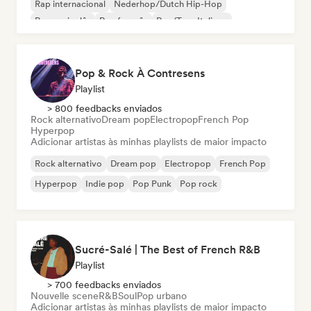
Rap internacional
Nederhop/Dutch Hip-Hop
Rap em inglês
Rap francês
Rap/Trap Italiano
Pop & Rock À Contresens
Playlist
> 800 feedbacks enviados
Rock alternativo
Dream pop
Electropop
French Pop
Hyperpop
Adicionar artistas às minhas playlists de maior impacto
Rock alternativo
Dream pop
Electropop
French Pop
Hyperpop
Indie pop
Pop Punk
Pop rock
Sucré-Salé | The Best of French R&B
Playlist
> 700 feedbacks enviados
Nouvelle scene
R&B
Soul
Pop urbano
Adicionar artistas às minhas playlists de maior impacto