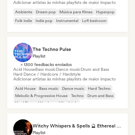
Adicionar artistas às minhas playlists de maior impacto
Ambiente
Dream pop
Música para filmes
Hyperpop
Folk indie
Indie pop
Instrumental
Lofi bedroom
The Techno Pulse
Playlist
> 1300 feedbacks enviados
Acid House
Bass music
Dance music
Drum and Bass
Hard Dance / Hardcore / Hardstyle
Adicionar artistas às minhas playlists de maior impacto
Acid House
Bass music
Dance music
Hard Techno
Melodic & Progressive House
Techno
Drum and Bass
Hard Dance / Hardcore / Hardstyle
Witchy Whispers & Spells 🔮 Ethereal Art Pop & Dream Pop
Playlist