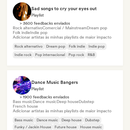
Sad songs to cry your eyes out
Playlist
> 3600 feedbacks enviados
Rock alternativo
Comercial / Mainstream
Dream pop
Folk indie
Indie pop
Adicionar artistas às minhas playlists de maior impacto
Rock alternativo
Dream pop
Folk indie
Indie pop
Indie rock
Pop internacional
Pop rock
R&B
Dance Music Bangers
Playlist
> 1900 feedbacks enviados
Bass music
Dance music
Deep house
Dubstep
French house
Adicionar artistas às minhas playlists de maior impacto
Bass music
Dance music
Deep house
Dubstep
Funky / Jackin House
Future house
House music