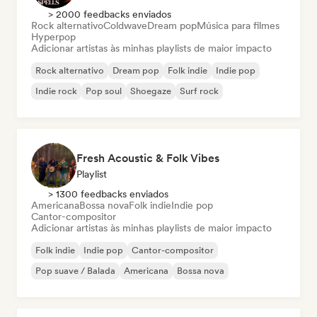
> 2000 feedbacks enviados
Rock alternativo
Coldwave
Dream pop
Música para filmes
Hyperpop
Adicionar artistas às minhas playlists de maior impacto
Rock alternativo
Dream pop
Folk indie
Indie pop
Indie rock
Pop soul
Shoegaze
Surf rock
Fresh Acoustic & Folk Vibes
Playlist
> 1300 feedbacks enviados
Americana
Bossa nova
Folk indie
Indie pop
Cantor-compositor
Adicionar artistas às minhas playlists de maior impacto
Folk indie
Indie pop
Cantor-compositor
Pop suave / Balada
Americana
Bossa nova