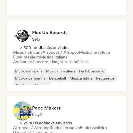
Flex Up Records
Selo
> 500 feedbacks enviados
Música africana
Afrobeat / Afropop
Música brasileira
Funk brasileiro
Música italiana
Assinar artistas e/ou lançar suas músicas
Música africana
Música brasileira
Funk brasileiro
Música caribenha
Dancehall
Música latina
Reggaeton
Afrobeat / Afropop
Pace Makers
Playlist
> 2000 feedbacks enviados
Afrobeat / Afropop
Rock alternativo
Funk brasileiro
Dancehall
Dance music