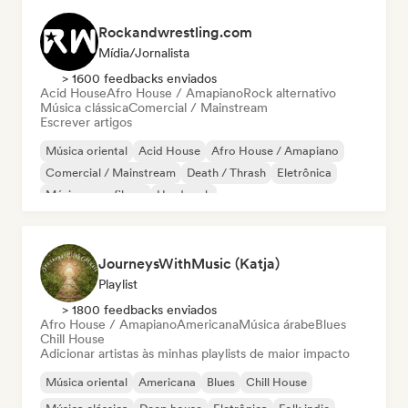
Rockandwrestling.com
Mídia/Jornalista
> 1600 feedbacks enviados
Acid House
Afro House / Amapiano
Rock alternativo
Música clássica
Comercial / Mainstream
Escrever artigos
Música oriental
Acid House
Afro House / Amapiano
Comercial / Mainstream
Death / Thrash
Eletrônica
Música para filmes
Hard rock
JourneysWithMusic (Katja)
Playlist
> 1800 feedbacks enviados
Afro House / Amapiano
Americana
Música árabe
Blues
Chill House
Adicionar artistas às minhas playlists de maior impacto
Música oriental
Americana
Blues
Chill House