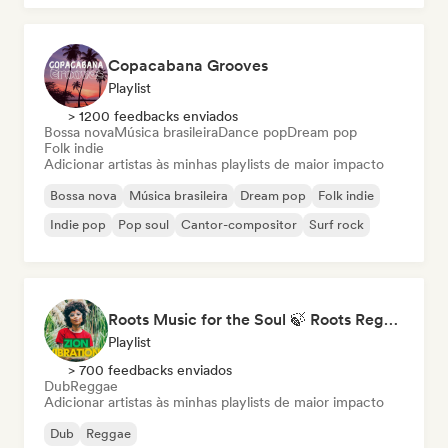
Copacabana Grooves
Playlist
> 1200 feedbacks enviados
Bossa nova
Música brasileira
Dance pop
Dream pop
Folk indie
Adicionar artistas às minhas playlists de maior impacto
Bossa nova
Música brasileira
Dream pop
Folk indie
Indie pop
Pop soul
Cantor-compositor
Surf rock
Roots Music for the Soul 🍃 Roots Reggae, Dub & Dancehall
Playlist
> 700 feedbacks enviados
Dub
Reggae
Adicionar artistas às minhas playlists de maior impacto
Dub
Reggae