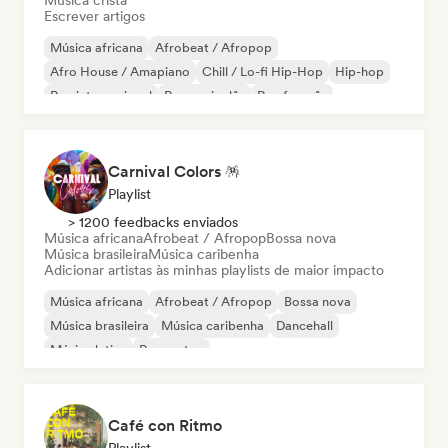
Música cristã
Escrever artigos
Música africana
Afrobeat / Afropop
Afro House / Amapiano
Chill / Lo-fi Hip-Hop
Hip-hop
Rap internacional
Rap em inglês
Rap francês
Carnival Colors 🪅
Playlist
> 1200 feedbacks enviados
Música africana
Afrobeat / Afropop
Bossa nova
Música brasileira
Música caribenha
Adicionar artistas às minhas playlists de maior impacto
Música africana
Afrobeat / Afropop
Bossa nova
Música brasileira
Música caribenha
Dancehall
Música latina
Reggaeton
Café con Ritmo