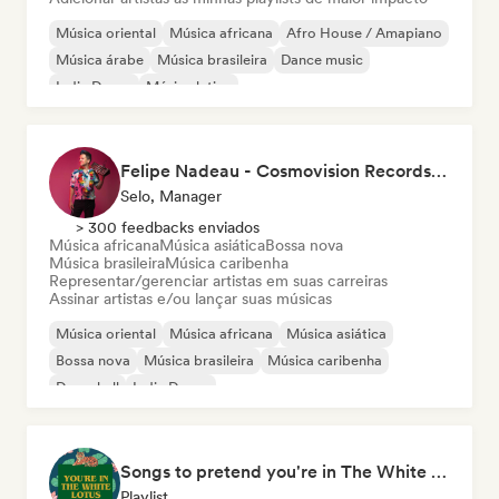
Música oriental
Música africana
Afro House / Amapiano
Música árabe
Música brasileira
Dance music
Indie Dance
Música latina
Felipe Nadeau - Cosmovision Records & Ritmos del Sur
Selo, Manager
> 300 feedbacks enviados
Música africana
Música asiática
Bossa nova
Música brasileira
Música caribenha
Representar/gerenciar artistas em suas carreiras
Assinar artistas e/ou lançar suas músicas
Música oriental
Música africana
Música asiática
Bossa nova
Música brasileira
Música caribenha
Dancehall
Indie Dance
Songs to pretend you're in The White Lotus
Playlist