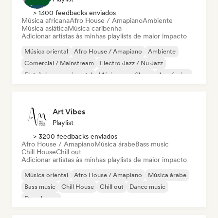
> 1300 feedbacks enviados
Música africana
Afro House / Amapiano
Ambiente
Música asiática
Música caribenha
Adicionar artistas às minhas playlists de maior impacto
Música oriental
Afro House / Amapiano
Ambiente
Comercial / Mainstream
Electro Jazz / Nu Jazz
Eletrônica experimental
Música para filmes
Jazz fusion
Art Vibes
Playlist
> 3200 feedbacks enviados
Afro House / Amapiano
Música árabe
Bass music
Chill House
Chill out
Adicionar artistas às minhas playlists de maior impacto
Música oriental
Afro House / Amapiano
Música árabe
Bass music
Chill House
Chill out
Dance music
Deep house