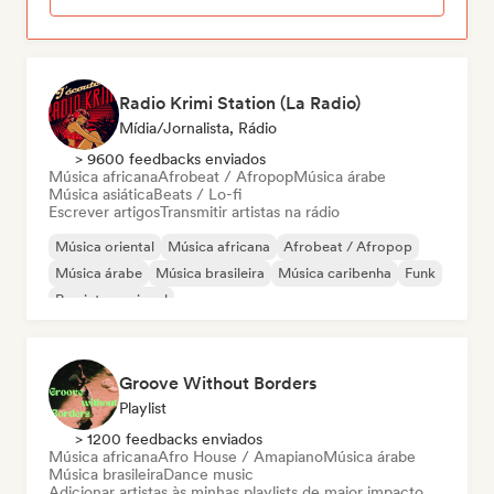
Radio Krimi Station (La Radio)
Mídia/Jornalista, Rádio
> 9600 feedbacks enviados
Música africana
Afrobeat / Afropop
Música árabe
Música asiática
Beats / Lo-fi
Escrever artigos
Transmitir artistas na rádio
Música oriental
Música africana
Afrobeat / Afropop
Música árabe
Música brasileira
Música caribenha
Funk
Rap internacional
Groove Without Borders
Playlist
> 1200 feedbacks enviados
Música africana
Afro House / Amapiano
Música árabe
Música brasileira
Dance music
Adicionar artistas às minhas playlists de maior impacto