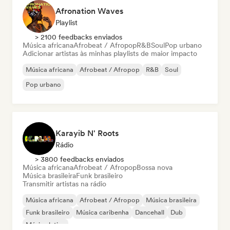
Afronation Waves
Playlist
> 2100 feedbacks enviados
Música africana
Afrobeat / Afropop
R&B
Soul
Pop urbano
Adicionar artistas às minhas playlists de maior impacto
Música africana
Afrobeat / Afropop
R&B
Soul
Pop urbano
Karayib N' Roots
Rádio
> 3800 feedbacks enviados
Música africana
Afrobeat / Afropop
Bossa nova
Música brasileira
Funk brasileiro
Transmitir artistas na rádio
Música africana
Afrobeat / Afropop
Música brasileira
Funk brasileiro
Música caribenha
Dancehall
Dub
Música latina