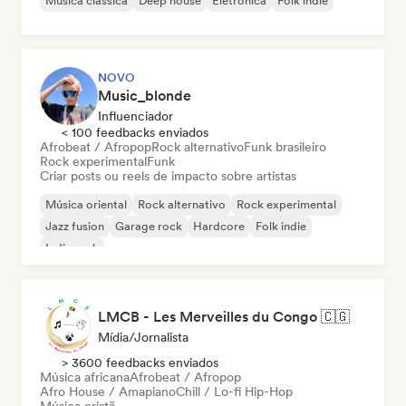
Música clássica
Deep house
Eletrônica
Folk indie
NOVO
Music_blonde
Influenciador
< 100 feedbacks enviados
Afrobeat / Afropop
Rock alternativo
Funk brasileiro
Rock experimental
Funk
Criar posts ou reels de impacto sobre artistas
Música oriental
Rock alternativo
Rock experimental
Jazz fusion
Garage rock
Hardcore
Folk indie
Indie rock
LMCB - Les Merveilles du Congo 🇨🇬
Mídia/Jornalista
> 3600 feedbacks enviados
Música africana
Afrobeat / Afropop
Afro House / Amapiano
Chill / Lo-fi Hip-Hop