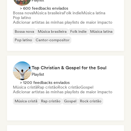
Playlist
> 600 feedbacks enviados
Bossa nova
Música brasileira
Folk indie
Música latina
Pop latino
Adicionar artistas às minhas playlists de maior impacto
Bossa nova
Música brasileira
Folk indie
Música latina
Pop latino
Cantor-compositor
Top Christian & Gospel for the Soul
Playlist
> 1200 feedbacks enviados
Música cristã
Rap cristão
Rock cristão
Gospel
Adicionar artistas às minhas playlists de maior impacto
Música cristã
Rap cristão
Gospel
Rock cristão