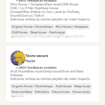
> 6900 feedbacks enviados
Afro House / Amapiano
Bass music
Chill House
Chill / Lo-fi Hip-Hop
Deep house
Compartilhar artistas no meu canal do YouTube,
SoundCloud ou Twitch
Adicionar artistas às minhas playlists de maior impacto
Organic House / Downtempo
Afro House / Amapiano
Chill House
Deep house
Electropop
Eletrônica experimental
French Pop
Future house
Tecno oscuro
Playlist
> 2600 feedbacks enviados
Acid House
Bass music
Deep house
Drum and Bass
Dubstep
Adicionar artistas às minhas playlists de maior impacto
Organic House / Downtempo
Acid House
Deep house
Drum and Bass
Eletrônica
Future house
House music
Minimal