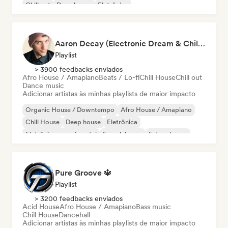
Chill out
Deep house
Eletrônica
Aaron Decay (Electronic Dream & Chill Electronic Dream playlists)
Playlist
> 3900 feedbacks enviados
Afro House / Amapiano
Beats / Lo-fi
Chill House
Chill out
Dance music
Adicionar artistas às minhas playlists de maior impacto
Organic House / Downtempo
Afro House / Amapiano
Chill House
Deep house
Eletrônica
Eletrônica experimental
French house
Future house
Pure Groove 🔱
Playlist
> 3200 feedbacks enviados
Acid House
Afro House / Amapiano
Bass music
Chill House
Dancehall
Adicionar artistas às minhas playlists de maior impacto