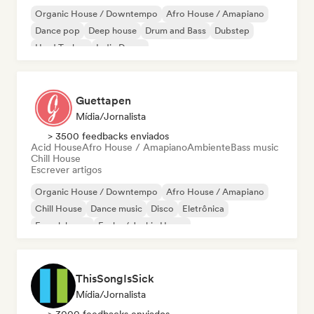
Organic House / Downtempo
Afro House / Amapiano
Dance pop
Deep house
Drum and Bass
Dubstep
Hard Techno
Indie Dance
Guettapen
Mídia/Jornalista
> 3500 feedbacks enviados
Acid House
Afro House / Amapiano
Ambiente
Bass music
Chill House
Escrever artigos
Organic House / Downtempo
Afro House / Amapiano
Chill House
Dance music
Disco
Eletrônica
French house
Funky / Jackin House
ThisSongIsSick
Mídia/Jornalista