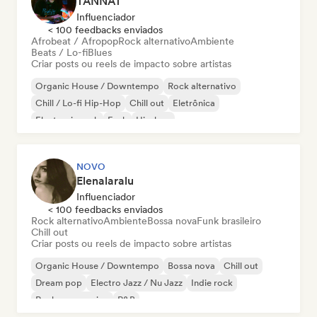
TANNAT
Influenciador
< 100 feedbacks enviados
Afrobeat / Afropop
Rock alternativo
Ambiente
Beats / Lo-fi
Blues
Criar posts ou reels de impacto sobre artistas
Organic House / Downtempo
Rock alternativo
Chill / Lo-fi Hip-Hop
Chill out
Eletrônica
Electronic rock
Funk
Hip-hop
NOVO
Elenalaralu
Influenciador
< 100 feedbacks enviados
Rock alternativo
Ambiente
Bossa nova
Funk brasileiro
Chill out
Criar posts ou reels de impacto sobre artistas
Organic House / Downtempo
Bossa nova
Chill out
Dream pop
Electro Jazz / Nu Jazz
Indie rock
Rock progressivo
R&B