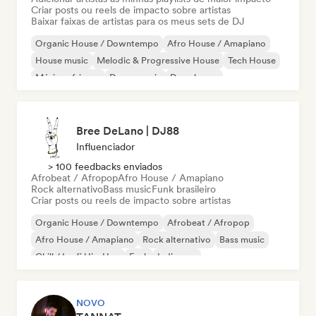
Criar posts ou reels de impacto sobre artistas
Baixar faixas de artistas para os meus sets de DJ
Organic House / Downtempo
Afro House / Amapiano
House music
Melodic & Progressive House
Tech House
Música africana
Dance music
Deep house
Bree DeLano | DJ88
Influenciador
> 100 feedbacks enviados
Afrobeat / Afropop
Afro House / Amapiano
Rock alternativo
Bass music
Funk brasileiro
Criar posts ou reels de impacto sobre artistas
Organic House / Downtempo
Afrobeat / Afropop
Afro House / Amapiano
Rock alternativo
Bass music
Chill / Lo-fi Hip-Hop
Funk
Indie pop
NOVO