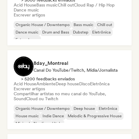
> 3000 feedbacks enviados
Acid House
Bass music
Chill out
Cloud Rap / Hip Hop
Dance music
Escrever artigos
Organic House / Downtempo
Bass music
Chill out
Dance music
Drum and Bass
Dubstep
Eletrônica
Future house
8day_Montreal
Canal Do YouTube/Twitch, Mídia/Jornalista
> 5200 feedbacks enviados
Acid House
Ambiente
Deep house
Disco
Eletrônica
Escrever artigos
Compartilhar artistas no meu canal do YouTube,
SoundCloud ou Twitch
Organic House / Downtempo
Deep house
Eletrônica
House music
Indie Dance
Melodic & Progressive House
Minimal
Nu-disco / Italo