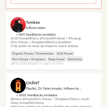
Tumbao
Influenciador
> 900 feedbacks enviados
Acid House
Música africana
Afrobeat / Afropop
Afro House / Amapiano
Música brasileira
Criar posts ou reels de impacto sobre artistas
Organic House / Downtempo
Acid House
Afro House / Amapiano
Deep house
Eletrônica
Funky / Jackin House
House music
Melodic & Progressive House
CHĀNT
Playlist, DJ Selecionado, Influenciador
> 1000 feedbacks enviados
Música africana
Afro House / Amapiano
Dance music
Deep house
Eletrônica
Adicionar artistas às minhas playlists de maior impacto