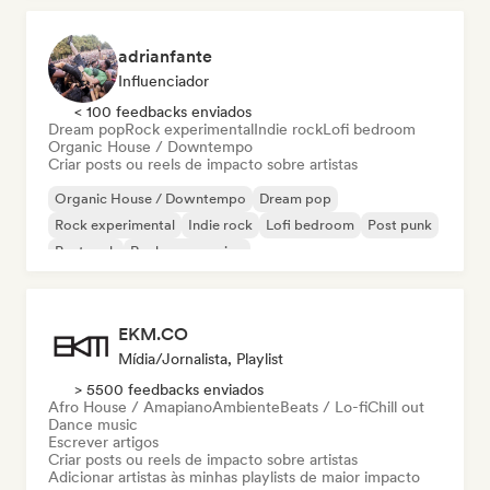
adrianfante
Influenciador
< 100 feedbacks enviados
Dream pop
Rock experimental
Indie rock
Lofi bedroom
Organic House / Downtempo
Criar posts ou reels de impacto sobre artistas
Organic House / Downtempo
Dream pop
Rock experimental
Indie rock
Lofi bedroom
Post punk
Post rock
Rock progressivo
EKM.CO
Mídia/Jornalista, Playlist
> 5500 feedbacks enviados
Afro House / Amapiano
Ambiente
Beats / Lo-fi
Chill out
Dance music
Escrever artigos
Criar posts ou reels de impacto sobre artistas
Adicionar artistas às minhas playlists de maior impacto