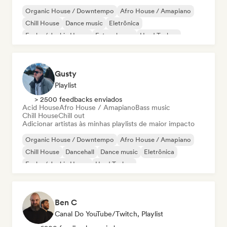
Organic House / Downtempo
Afro House / Amapiano
Chill House
Dance music
Eletrônica
Funky / Jackin House
Future house
Hard Techno
Gusty
Playlist
> 2500 feedbacks enviados
Acid House
Afro House / Amapiano
Bass music
Chill House
Chill out
Adicionar artistas às minhas playlists de maior impacto
Organic House / Downtempo
Afro House / Amapiano
Chill House
Dancehall
Dance music
Eletrônica
Funky / Jackin House
Hard Techno
Ben C
Canal Do YouTube/Twitch, Playlist