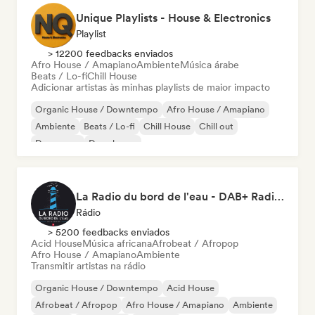
Unique Playlists - House & Electronics
Playlist
> 12200 feedbacks enviados
Afro House / Amapiano
Ambiente
Música árabe
Beats / Lo-fi
Chill House
Adicionar artistas às minhas playlists de maior impacto
Organic House / Downtempo
Afro House / Amapiano
Ambiente
Beats / Lo-fi
Chill House
Chill out
Dance pop
Deep house
La Radio du bord de l'eau - DAB+ Radio Station (Switzerland)
Rádio
> 5200 feedbacks enviados
Acid House
Música africana
Afrobeat / Afropop
Afro House / Amapiano
Ambiente
Transmitir artistas na rádio
Organic House / Downtempo
Acid House
Afrobeat / Afropop
Afro House / Amapiano
Ambiente