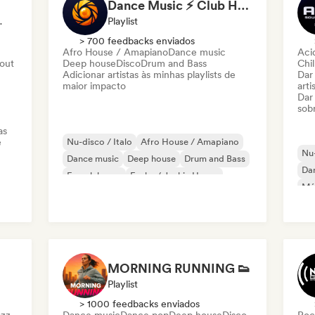
Dance Music ⚡ Club Hits (by Amber Sounds)
ist, Editora
Playlist
> 700 feedbacks enviados
Afro House / Amapiano
Dance music
Aci
 out
Deep house
Disco
Drum and Bass
Chil
Adicionar artistas às minhas playlists de
Dar
maior impacto
arti
Dar
sob
as
e
Nu-disco / Italo
Afro House / Amapiano
Nu-
Dance music
Deep house
Drum and Bass
Da
French house
Funky / Jackin House
Mús
House music
MORNING RUNNING 👟
Playlist
> 1000 feedbacks enviados