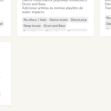
azz
Dance music
Dance pop
Deep house
Disco
Roc
Drum and Bass
Elet
Adicionar artistas às minhas playlists de
Tran
maior impacto
Nu-
Nu-disco / Italo
Dance music
Dance pop
al
Da
Deep house
Drum and Bass
Ga
French house
Future house
House music
e