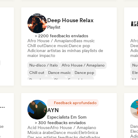
Deep House Relax
Playlist
> 2200 feedbacks enviados
Afro House / Amapiano
Bass music
Afr
Chill out
Dance music
Dance pop
Dee
Adicionar artistas às minhas playlists de
Adic
maior impacto
mai
Nu-disco / Italo
Afro House / Amapiano
Nu-
Chill out
Dance music
Dance pop
Ele
Deep house
Disco
French house
Mel
Te
Feedback aprofundado
Welcome to the House Party
AYN
Especialista Em Som
> 300 feedbacks enviados
se
Dan
Acid House
Afro House / Amapiano
Ele
Música árabe
Dance music
Eletrônica
e
Adic
Dar aos artistas feedbacks detalhados