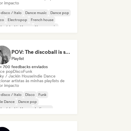
or impacto
disco / Italo
Dance music
Dance pop
sco
Electropop
French house
ky / Jackin House
House music
POV: The discoball is spinning, and you’re the star
Playlist
> 700 feedbacks enviados
ce pop
Disco
Funk
ky / Jackin House
Indie Dance
ionar artistas às minhas playlists de
or impacto
disco / Italo
Disco
Funk
ie Dance
Dance pop
ky / Jackin House
Indie pop
 internacional