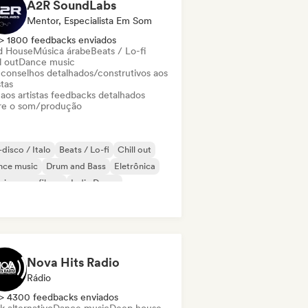
A2R SoundLabs
Mentor, Especialista Em Som
> 1800 feedbacks enviados
d House
Música árabe
Beats / Lo-fi
l out
Dance music
 conselhos detalhados/construtivos aos
stas
 aos artistas feedbacks detalhados
re o som/produção
disco / Italo
Beats / Lo-fi
Chill out
nce music
Drum and Bass
Eletrônica
ica para filmes
Indie Dance
Nova Hits Radio
Rádio
> 4300 feedbacks enviados