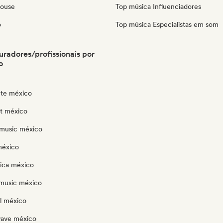
House
Top música Influenciadores
o
Top música Especialistas em som
radores/profissionais por
o
te méxico
ut méxico
music méxico
méxico
nica méxico
music méxico
l méxico
wave méxico