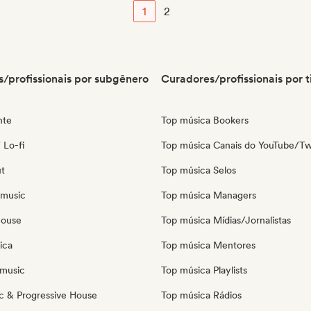
1
2
/profissionais por subgênero
Curadores/profissionais por t
nte
Top música Bookers
 Lo-fi
Top música Canais do YouTube/Tw
ut
Top música Selos
 music
Top música Managers
house
Top música Mídias/Jornalistas
ica
Top música Mentores
music
Top música Playlists
c & Progressive House
Top música Rádios