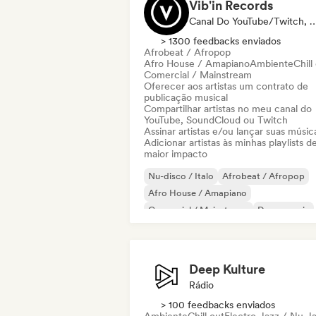
Vib'in Records
Canal Do YouTube/Twitch, Selo, Playl
> 1300 feedbacks enviados
Afrobeat / Afropop
Afro House / Amapiano
Ambiente
Chill
Comercial / Mainstream
Oferecer aos artistas um contrato de
publicação musical
Compartilhar artistas no meu canal do
YouTube, SoundCloud ou Twitch
Assinar artistas e/ou lançar suas músic
Adicionar artistas às minhas playlists d
maior impacto
Nu-disco / Italo
Afrobeat / Afropop
Afro House / Amapiano
Comercial / Mainstream
Dance music
Dance pop
Deep house
French house
Deep Kulture
Rádio
> 100 feedbacks enviados