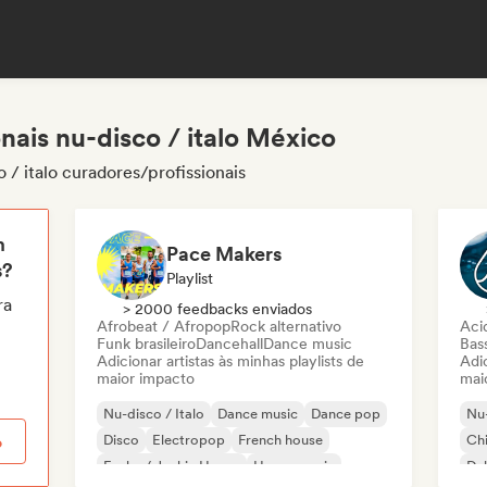
nais nu-disco / italo México
/ italo curadores/profissionais
m
Pace Makers
s?
Playlist
ra
> 2000 feedbacks enviados
Afrobeat / Afropop
Rock alternativo
Aci
Funk brasileiro
Dancehall
Dance music
Bas
Adicionar artistas às minhas playlists de
Adic
maior impacto
mai
Nu-disco / Italo
Dance music
Dance pop
Nu-
Disco
Electropop
French house
Chi
o
Funky / Jackin House
House music
Du