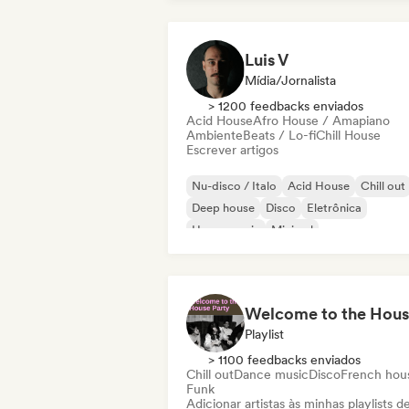
Luis V
Mídia/Jornalista
> 1200 feedbacks enviados
Acid House
Afro House / Amapiano
Ambiente
Beats / Lo-fi
Chill House
Escrever artigos
Nu-disco / Italo
Acid House
Chill out
Deep house
Disco
Eletrônica
House music
Minimal
Playlist
> 1100 feedbacks enviados
Chill out
Dance music
Disco
French hou
Funk
Adicionar artistas às minhas playlists d