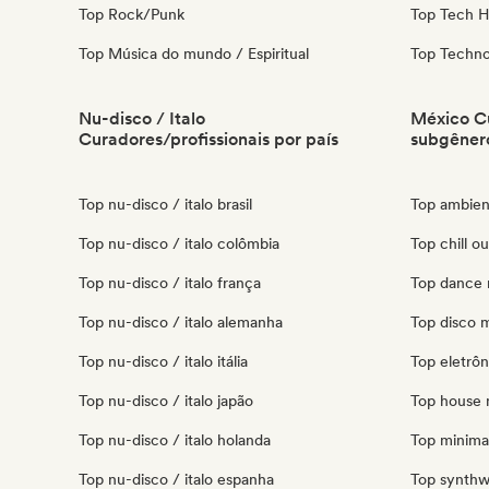
Top Rock/Punk
Top Tech 
Top Música do mundo / Espiritual
Top Techn
Nu-disco / Italo
México Cu
Curadores/profissionais por país
subgêner
Top nu-disco / italo brasil
Top ambien
Top nu-disco / italo colômbia
Top chill o
Top nu-disco / italo frança
Top dance 
Top nu-disco / italo alemanha
Top disco 
Top nu-disco / italo itália
Top eletrô
Top nu-disco / italo japão
Top house 
Top nu-disco / italo holanda
Top minima
Top nu-disco / italo espanha
Top synth