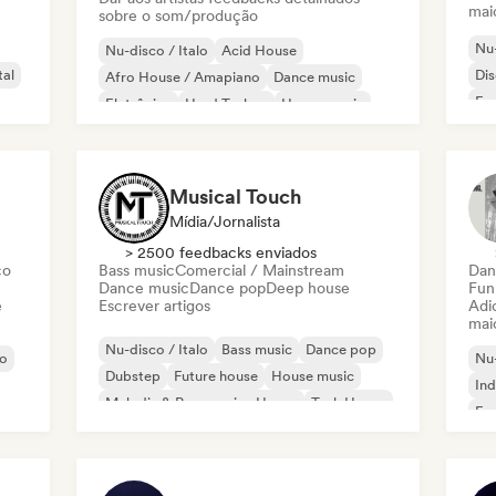
mai
sobre o som/produção
Nu-
Nu-disco / Italo
Acid House
tal
Di
Afro House / Amapiano
Dance music
Fun
Eletrônica
Hard Techno
House music
Indie Dance
Musical Touch
Mídia/Jornalista
> 2500 feedbacks enviados
co
Bass music
Comercial / Mainstream
Dan
Dance music
Dance pop
Deep house
Fun
e
Escrever artigos
Adic
mai
Nu-disco / Italo
Bass music
Dance pop
no
Nu-
Dubstep
Future house
House music
Ind
Melodic & Progressive House
Tech House
Fun
Pop