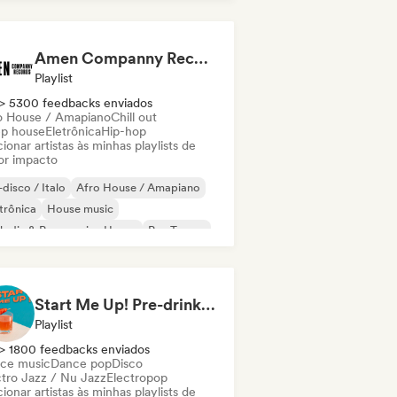
Amen Companny Records
Playlist
> 5300 feedbacks enviados
o House / Amapiano
Chill out
p house
Eletrônica
Hip-hop
ionar artistas às minhas playlists de
or impacto
disco / Italo
Afro House / Amapiano
trônica
House music
odic & Progressive House
Psy-Trance
ch House
Trance
Start Me Up! Pre-drinks and Summer Party 🍹
Playlist
> 1800 feedbacks enviados
ce music
Dance pop
Disco
ctro Jazz / Nu Jazz
Electropop
ionar artistas às minhas playlists de