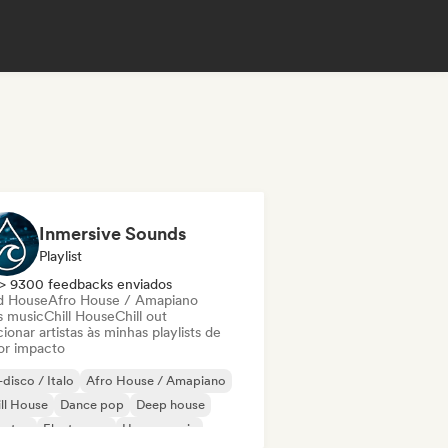
Inmersive Sounds
Playlist
> 9300 feedbacks enviados
d House
Afro House / Amapiano
s music
Chill House
Chill out
ionar artistas às minhas playlists de
or impacto
disco / Italo
Afro House / Amapiano
ll House
Dance pop
Deep house
bstep
Electropop
House music