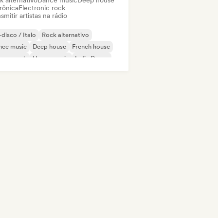
k alternativo
Dance music
Deep house
rônica
Electronic rock
smitir artistas na rádio
disco / Italo
Rock alternativo
nce music
Deep house
French house
rage rock
House music
Indie Dance