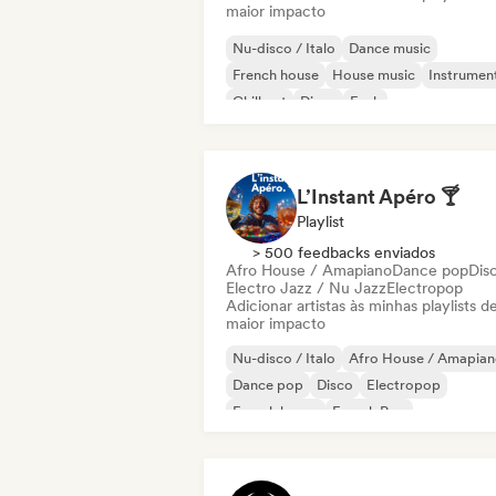
maior impacto
Nu-disco / Italo
Dance music
French house
House music
Instrumen
Chill out
Disco
Funk
L’Instant Apéro 🍸
Playlist
> 500 feedbacks enviados
Afro House / Amapiano
Dance pop
Dis
Electro Jazz / Nu Jazz
Electropop
Adicionar artistas às minhas playlists d
maior impacto
Nu-disco / Italo
Afro House / Amapia
Dance pop
Disco
Electropop
French house
French Pop
Funky / Jackin House