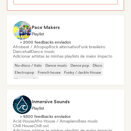
Pace Makers
Playlist
> 2000 feedbacks enviados
Afrobeat / Afropop
Rock alternativo
Funk brasileiro
Dancehall
Dance music
Adicionar artistas às minhas playlists de maior impacto
Nu-disco / Italo
Dance music
Dance pop
Disco
Electropop
French house
Funky / Jackin House
House music
Inmersive Sounds
Playlist
> 9300 feedbacks enviados
Acid House
Afro House / Amapiano
Bass music
Chill House
Chill out
Adicionar artistas às minhas playlists de maior impacto