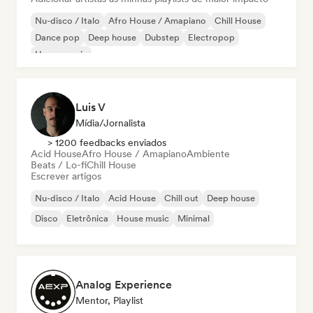
Nu-disco / Italo
Afro House / Amapiano
Chill House
Dance pop
Deep house
Dubstep
Electropop
House music
Luis V
Mídia/Jornalista
> 1200 feedbacks enviados
Acid House
Afro House / Amapiano
Ambiente
Beats / Lo-fi
Chill House
Escrever artigos
Nu-disco / Italo
Acid House
Chill out
Deep house
Disco
Eletrônica
House music
Minimal
Analog Experience
Mentor, Playlist