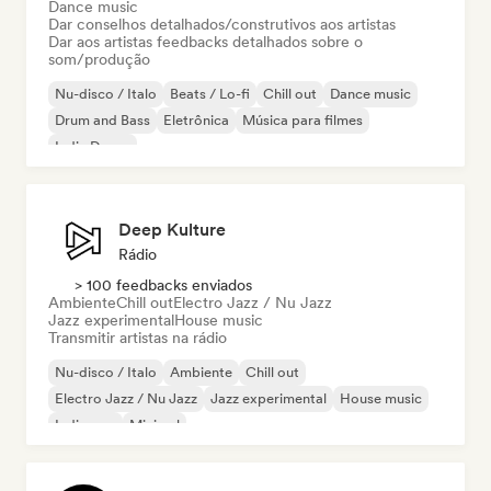
Dance music
Dar conselhos detalhados/construtivos aos artistas
Dar aos artistas feedbacks detalhados sobre o
som/produção
Nu-disco / Italo
Beats / Lo-fi
Chill out
Dance music
Drum and Bass
Eletrônica
Música para filmes
Indie Dance
Deep Kulture
Rádio
> 100 feedbacks enviados
Ambiente
Chill out
Electro Jazz / Nu Jazz
Jazz experimental
House music
Transmitir artistas na rádio
Nu-disco / Italo
Ambiente
Chill out
Electro Jazz / Nu Jazz
Jazz experimental
House music
Indie pop
Minimal