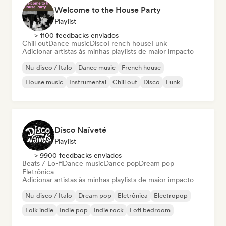
Welcome to the House Party
Playlist
> 1100 feedbacks enviados
Chill out
Dance music
Disco
French house
Funk
Adicionar artistas às minhas playlists de maior impacto
Nu-disco / Italo
Dance music
French house
House music
Instrumental
Chill out
Disco
Funk
Disco Naïveté
Playlist
> 9900 feedbacks enviados
Beats / Lo-fi
Dance music
Dance pop
Dream pop
Eletrônica
Adicionar artistas às minhas playlists de maior impacto
Nu-disco / Italo
Dream pop
Eletrônica
Electropop
Folk indie
Indie pop
Indie rock
Lofi bedroom