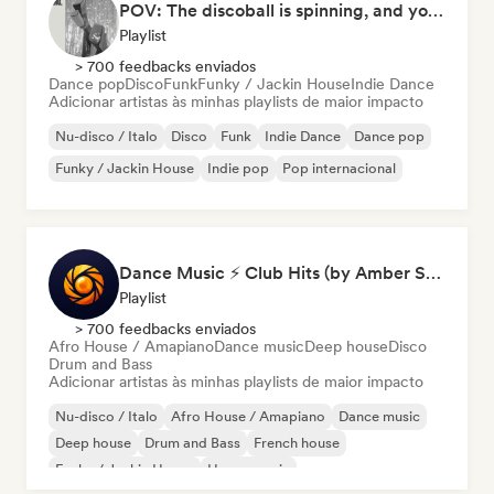
POV: The discoball is spinning, and you’re the star
Playlist
> 700 feedbacks enviados
Dance pop
Disco
Funk
Funky / Jackin House
Indie Dance
Adicionar artistas às minhas playlists de maior impacto
Nu-disco / Italo
Disco
Funk
Indie Dance
Dance pop
Funky / Jackin House
Indie pop
Pop internacional
Dance Music ⚡ Club Hits (by Amber Sounds)
Playlist
> 700 feedbacks enviados
Afro House / Amapiano
Dance music
Deep house
Disco
Drum and Bass
Adicionar artistas às minhas playlists de maior impacto
Nu-disco / Italo
Afro House / Amapiano
Dance music
Deep house
Drum and Bass
French house
Funky / Jackin House
House music