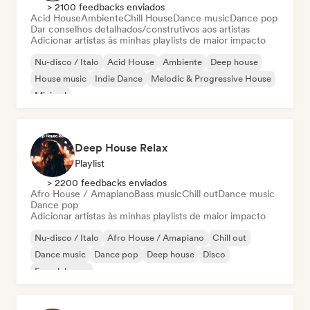
> 2100 feedbacks enviados
Acid House
Ambiente
Chill House
Dance music
Dance pop
Dar conselhos detalhados/construtivos aos artistas
Adicionar artistas às minhas playlists de maior impacto
Nu-disco / Italo
Acid House
Ambiente
Deep house
House music
Indie Dance
Melodic & Progressive House
Minimal
Deep House Relax
Playlist
> 2200 feedbacks enviados
Afro House / Amapiano
Bass music
Chill out
Dance music
Dance pop
Adicionar artistas às minhas playlists de maior impacto
Nu-disco / Italo
Afro House / Amapiano
Chill out
Dance music
Dance pop
Deep house
Disco
French house