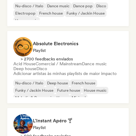
Nu-disco / Italo
Dance music
Dance pop
Disco
Electropop
French house
Funky / Jackin House
House music
Absolute Electronics
Playlist
> 2700 feedbacks enviados
Acid House
Comercial / Mainstream
Dance music
Deep house
Disco
Adicionar artistas às minhas playlists de maior impacto
Nu-disco / Italo
Deep house
French house
Funky / Jackin House
Future house
House music
Melodic & Progressive House
Minimal
L’Instant Apéro 🍸
Playlist