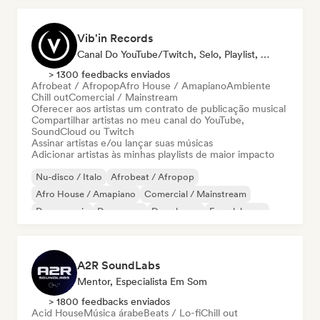
Vib'in Records
Canal Do YouTube/Twitch, Selo, Playlist, Editora
> 1300 feedbacks enviados
Afrobeat / Afropop
Afro House / Amapiano
Ambiente
Chill out
Comercial / Mainstream
Oferecer aos artistas um contrato de publicação musical
Compartilhar artistas no meu canal do YouTube,
SoundCloud ou Twitch
Assinar artistas e/ou lançar suas músicas
Adicionar artistas às minhas playlists de maior impacto
Nu-disco / Italo
Afrobeat / Afropop
Afro House / Amapiano
Comercial / Mainstream
Dance music
Dance pop
Deep house
French house
A2R SoundLabs
Mentor, Especialista Em Som
> 1800 feedbacks enviados
Acid House
Música árabe
Beats / Lo-fi
Chill out