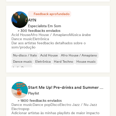
Feedback aprofundado
AYN
Especialista Em Som
> 300 feedbacks enviados
Acid House
Afro House / Amapiano
Música árabe
Dance music
Eletrônica
Dar aos artistas feedbacks detalhados sobre o
som/produção
Nu-disco / Italo
Acid House
Afro House / Amapiano
Dance music
Eletrônica
Hard Techno
House music
Indie Dance
Start Me Up! Pre-drinks and Summer Party 🍹
Playlist
> 1800 feedbacks enviados
Dance music
Dance pop
Disco
Electro Jazz / Nu Jazz
Electropop
Adicionar artistas às minhas playlists de maior impacto