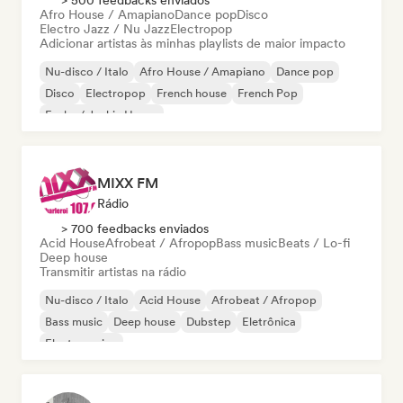
> 500 feedbacks enviados
Afro House / Amapiano
Dance pop
Disco
Electro Jazz / Nu Jazz
Electropop
Adicionar artistas às minhas playlists de maior impacto
Nu-disco / Italo
Afro House / Amapiano
Dance pop
Disco
Electropop
French house
French Pop
Funky / Jackin House
MIXX FM
Rádio
> 700 feedbacks enviados
Acid House
Afrobeat / Afropop
Bass music
Beats / Lo-fi
Deep house
Transmitir artistas na rádio
Nu-disco / Italo
Acid House
Afrobeat / Afropop
Bass music
Deep house
Dubstep
Eletrônica
Electro swing