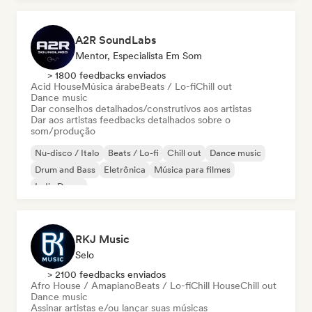
A2R SoundLabs
Mentor, Especialista Em Som
> 1800 feedbacks enviados
Acid House
Música árabe
Beats / Lo-fi
Chill out
Dance music
Dar conselhos detalhados/construtivos aos artistas
Dar aos artistas feedbacks detalhados sobre o
som/produção
Nu-disco / Italo
Beats / Lo-fi
Chill out
Dance music
Drum and Bass
Eletrônica
Música para filmes
Indie Dance
RKJ Music
Selo
> 2100 feedbacks enviados
Afro House / Amapiano
Beats / Lo-fi
Chill House
Chill out
Dance music
Assinar artistas e/ou lançar suas músicas