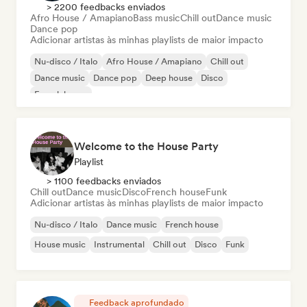
> 2200 feedbacks enviados
Afro House / Amapiano
Bass music
Chill out
Dance music
Dance pop
Adicionar artistas às minhas playlists de maior impacto
Nu-disco / Italo
Afro House / Amapiano
Chill out
Dance music
Dance pop
Deep house
Disco
French house
Welcome to the House Party
Playlist
> 1100 feedbacks enviados
Chill out
Dance music
Disco
French house
Funk
Adicionar artistas às minhas playlists de maior impacto
Nu-disco / Italo
Dance music
French house
House music
Instrumental
Chill out
Disco
Funk
Feedback aprofundado