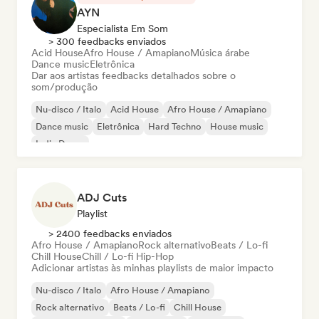
AYN
Especialista Em Som
> 300 feedbacks enviados
Acid House
Afro House / Amapiano
Música árabe
Dance music
Eletrônica
Dar aos artistas feedbacks detalhados sobre o
som/produção
Nu-disco / Italo
Acid House
Afro House / Amapiano
Dance music
Eletrônica
Hard Techno
House music
Indie Dance
ADJ Cuts
Playlist
> 2400 feedbacks enviados
Afro House / Amapiano
Rock alternativo
Beats / Lo-fi
Chill House
Chill / Lo-fi Hip-Hop
Adicionar artistas às minhas playlists de maior impacto
Nu-disco / Italo
Afro House / Amapiano
Rock alternativo
Beats / Lo-fi
Chill House