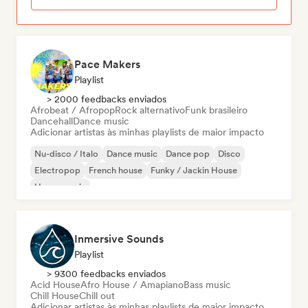
Pace Makers
Playlist
> 2000 feedbacks enviados
Afrobeat / Afropop
Rock alternativo
Funk brasileiro
Dancehall
Dance music
Adicionar artistas às minhas playlists de maior impacto
Nu-disco / Italo
Dance music
Dance pop
Disco
Electropop
French house
Funky / Jackin House
House music
Inmersive Sounds
Playlist
> 9300 feedbacks enviados
Acid House
Afro House / Amapiano
Bass music
Chill House
Chill out
Adicionar artistas às minhas playlists de maior impacto