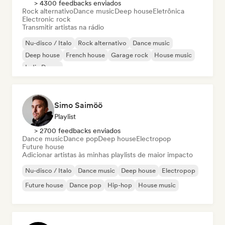
> 4300 feedbacks enviados
Rock alternativo
Dance music
Deep house
Eletrônica
Electronic rock
Transmitir artistas na rádio
Nu-disco / Italo
Rock alternativo
Dance music
Deep house
French house
Garage rock
House music
Indie Dance
Simo Saimöö
Playlist
> 2700 feedbacks enviados
Dance music
Dance pop
Deep house
Electropop
Future house
Adicionar artistas às minhas playlists de maior impacto
Nu-disco / Italo
Dance music
Deep house
Electropop
Future house
Dance pop
Hip-hop
House music