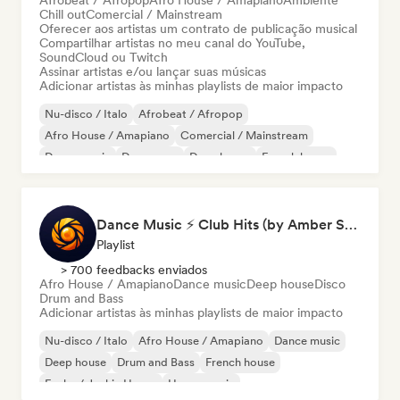
Afrobeat / Afropop
Afro House / Amapiano
Ambiente
Chill out
Comercial / Mainstream
Oferecer aos artistas um contrato de publicação musical
Compartilhar artistas no meu canal do YouTube,
SoundCloud ou Twitch
Assinar artistas e/ou lançar suas músicas
Adicionar artistas às minhas playlists de maior impacto
Nu-disco / Italo
Afrobeat / Afropop
Afro House / Amapiano
Comercial / Mainstream
Dance music
Dance pop
Deep house
French house
Dance Music ⚡ Club Hits (by Amber Sounds)
Playlist
> 700 feedbacks enviados
Afro House / Amapiano
Dance music
Deep house
Disco
Drum and Bass
Adicionar artistas às minhas playlists de maior impacto
Nu-disco / Italo
Afro House / Amapiano
Dance music
Deep house
Drum and Bass
French house
Funky / Jackin House
House music