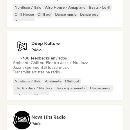
Nu-disco / Italo
Afro House / Amapiano
Beats / Lo-fi
Chill House
Chill out
Dance music
Dance pop
Dream pop
Deep Kulture
Rádio
> 100 feedbacks enviados
Ambiente
Chill out
Electro Jazz / Nu Jazz
Jazz experimental
House music
Transmitir artistas na rádio
Nu-disco / Italo
Ambiente
Chill out
Electro Jazz / Nu Jazz
Jazz experimental
House music
Indie pop
Minimal
Nova Hits Radio
Rádio