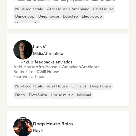
Nu-disco / Italo
Afro House / Amapiano
Chill House
Dance pop
Deep house
Dubstep
Electropop
House music
Luis V
Mídia/Jornalista
> 1200 feedbacks enviados
Acid House
Afro House / Amapiano
Ambiente
Beats / Lo-fi
Chill House
Escrever artigos
Nu-disco / Italo
Acid House
Chill out
Deep house
Disco
Eletrônica
House music
Minimal
Deep House Relax
Playlist