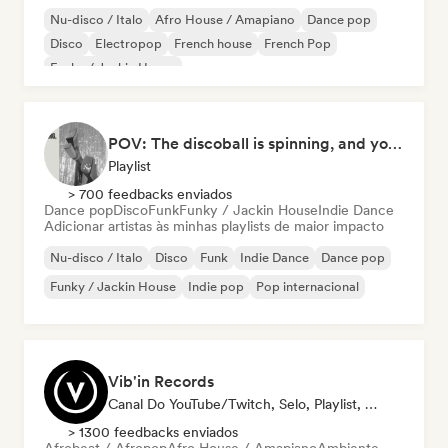
Nu-disco / Italo
Afro House / Amapiano
Dance pop
Disco
Electropop
French house
French Pop
Funky / Jackin House
POV: The discoball is spinning, and you’re the star
Playlist
> 700 feedbacks enviados
Dance pop
Disco
Funk
Funky / Jackin House
Indie Dance
Adicionar artistas às minhas playlists de maior impacto
Nu-disco / Italo
Disco
Funk
Indie Dance
Dance pop
Funky / Jackin House
Indie pop
Pop internacional
Vib'in Records
Canal Do YouTube/Twitch, Selo, Playlist, Editora
> 1300 feedbacks enviados