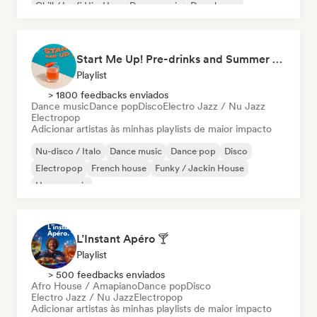
Chill / Lo-fi Hip-Hop
Dance music
Deep house
Start Me Up! Pre-drinks and Summer Party 🍹
Playlist
> 1800 feedbacks enviados
Dance music
Dance pop
Disco
Electro Jazz / Nu Jazz
Electropop
Adicionar artistas às minhas playlists de maior impacto
Nu-disco / Italo
Dance music
Dance pop
Disco
Electropop
French house
Funky / Jackin House
House music
L’Instant Apéro 🍸
Playlist
> 500 feedbacks enviados
Afro House / Amapiano
Dance pop
Disco
Electro Jazz / Nu Jazz
Electropop
Adicionar artistas às minhas playlists de maior impacto