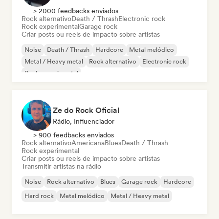
> 2000 feedbacks enviados
Rock alternativo
Death / Thrash
Electronic rock
Rock experimental
Garage rock
Criar posts ou reels de impacto sobre artistas
Noise
Death / Thrash
Hardcore
Metal melódico
Metal / Heavy metal
Rock alternativo
Electronic rock
Rock experimental
Ze do Rock Oficial
Rádio, Influenciador
> 900 feedbacks enviados
Rock alternativo
Americana
Blues
Death / Thrash
Rock experimental
Criar posts ou reels de impacto sobre artistas
Transmitir artistas na rádio
Noise
Rock alternativo
Blues
Garage rock
Hardcore
Hard rock
Metal melódico
Metal / Heavy metal