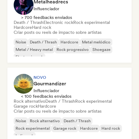
Metalheadrecs
Influenciador
> 700 feedbacks enviados
Death / Thrash
Electronic rock
Rock experimental
Hardcore
Hard rock
Criar posts ou reels de impacto sobre artistas
Noise
Death / Thrash
Hardcore
Metal melódico
Metal / Heavy metal
Rock progressivo
Shoegaze
Electronic rock
NOVO
Gourmandizer
Influenciador
< 100 feedbacks enviados
Rock alternativo
Death / Thrash
Rock experimental
Garage rock
Hardcore
Criar posts ou reels de impacto sobre artistas
Noise
Rock alternativo
Death / Thrash
Rock experimental
Garage rock
Hardcore
Hard rock
Indie rock