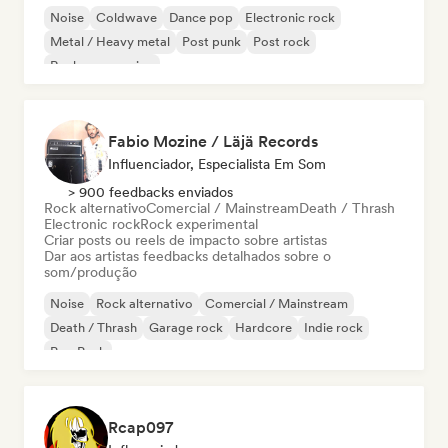
Noise
Coldwave
Dance pop
Electronic rock
Metal / Heavy metal
Post punk
Post rock
Rock progressivo
Fabio Mozine / Läjä Records
Influenciador, Especialista Em Som
> 900 feedbacks enviados
Rock alternativo
Comercial / Mainstream
Death / Thrash
Electronic rock
Rock experimental
Criar posts ou reels de impacto sobre artistas
Dar aos artistas feedbacks detalhados sobre o
som/produção
Noise
Rock alternativo
Comercial / Mainstream
Death / Thrash
Garage rock
Hardcore
Indie rock
Pop Punk
Rcap097