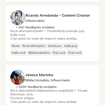
Ricardo Arredondo - Content Creator
Influenciador
> 200 feedbacks enviados
Rock alternativo
Death / Thrash
Hardcore
Indie pop
Indie rock
Criar posts ou reels de impacto sobre artistas
Noise
Rock alternativo
Hardcore
Indie pop
Indie rock
Metal melódico
Pop rock
Post rock
Jéssica Marinho
Mídia/Jornalista, Influenciador
> 2200 feedbacks enviados
Rock alternativo
Coldwave
Dance pop
Death / Thrash
Electronic rock
Escrever artigos
Criar posts ou reels de impacto sobre artistas