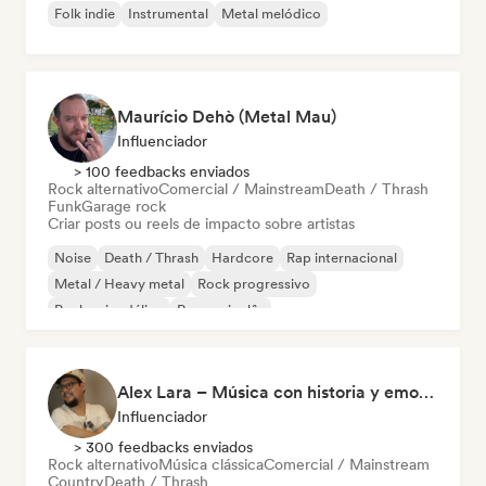
Folk indie
Instrumental
Metal melódico
Maurício Dehò (Metal Mau)
Influenciador
> 100 feedbacks enviados
Rock alternativo
Comercial / Mainstream
Death / Thrash
Funk
Garage rock
Criar posts ou reels de impacto sobre artistas
Noise
Death / Thrash
Hardcore
Rap internacional
Metal / Heavy metal
Rock progressivo
Rock psicodélico
Rap em inglês
Alex Lara – Música con historia y emociones
Influenciador
> 300 feedbacks enviados
Rock alternativo
Música clássica
Comercial / Mainstream
Country
Death / Thrash