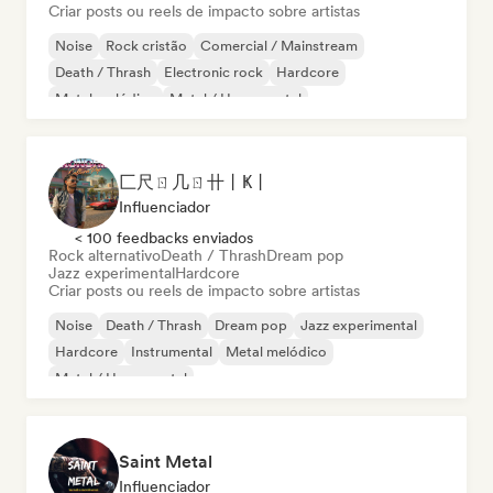
Criar posts ou reels de impacto sobre artistas
Noise
Rock cristão
Comercial / Mainstream
Death / Thrash
Electronic rock
Hardcore
Metal melódico
Metal / Heavy metal
匚尺ㄖ几ㄖ卄丨Ҝ丨
Influenciador
< 100 feedbacks enviados
Rock alternativo
Death / Thrash
Dream pop
Jazz experimental
Hardcore
Criar posts ou reels de impacto sobre artistas
Noise
Death / Thrash
Dream pop
Jazz experimental
Hardcore
Instrumental
Metal melódico
Metal / Heavy metal
Saint Metal
Influenciador