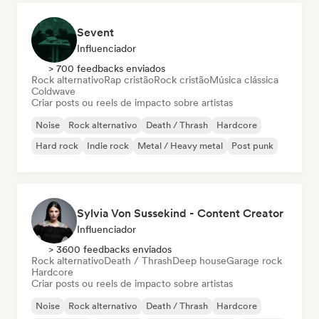
Sevent
Influenciador
> 700 feedbacks enviados
Rock alternativo
Rap cristão
Rock cristão
Música clássica
Coldwave
Criar posts ou reels de impacto sobre artistas
Noise
Rock alternativo
Death / Thrash
Hardcore
Hard rock
Indie rock
Metal / Heavy metal
Post punk
Sylvia Von Sussekind - Content Creator
Influenciador
> 3600 feedbacks enviados
Rock alternativo
Death / Thrash
Deep house
Garage rock
Hardcore
Criar posts ou reels de impacto sobre artistas
Noise
Rock alternativo
Death / Thrash
Hardcore