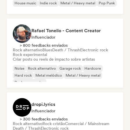
House music
Indie rock
Metal / Heavy metal
Pop Punk
Rafael Tonello - Content Creator
Influenciador
> 800 feedbacks enviados
Rock alternativo
Blues
Death / Thrash
Electronic rock
Rock experimental
Criar posts ou reels de impacto sobre artistas
Noise
Rock alternativo
Garage rock
Hardcore
Hard rock
Metal melódico
Metal / Heavy metal
Rock progressivo
dropi.lyrics
Influenciador
> 300 feedbacks enviados
Rock alternativo
Rock cristão
Comercial / Mainstream
Death / Thrash
Electronic rock