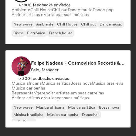
> 1800 feedbacks enviados
Ambiente
Chill House
Chill out
Dance music
Dance pop
Assinar artistas e/ou lançar suas músicas
New wave
Ambiente
Chill House
Chill out
Dance music
Disco
Eletrônica
French house
Felipe Nadeau - Cosmovision Records & Ritmos del Sur
Selo, Manager
> 300 feedbacks enviados
Música africana
Música asiática
Bossa nova
Música brasileira
Música caribenha
Representar/gerenciar artistas em suas carreiras
Assinar artistas e/ou lançar suas músicas
New wave
Música africana
Música asiática
Bossa nova
Música brasileira
Música caribenha
Dancehall
Indie Dance