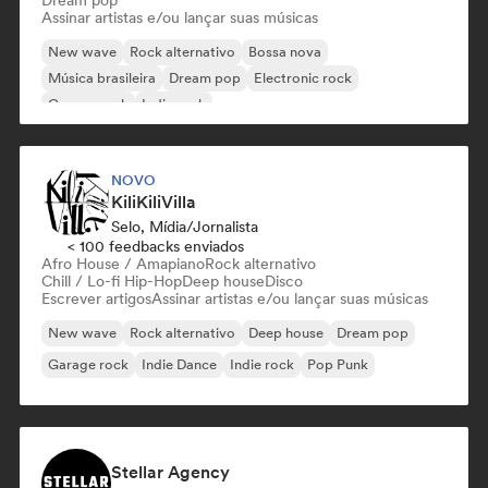
Dream pop
Assinar artistas e/ou lançar suas músicas
New wave
Rock alternativo
Bossa nova
Música brasileira
Dream pop
Electronic rock
Garage rock
Indie rock
NOVO
KiliKiliVilla
Selo, Mídia/Jornalista
< 100 feedbacks enviados
Afro House / Amapiano
Rock alternativo
Chill / Lo-fi Hip-Hop
Deep house
Disco
Escrever artigos
Assinar artistas e/ou lançar suas músicas
New wave
Rock alternativo
Deep house
Dream pop
Garage rock
Indie Dance
Indie rock
Pop Punk
Stellar Agency