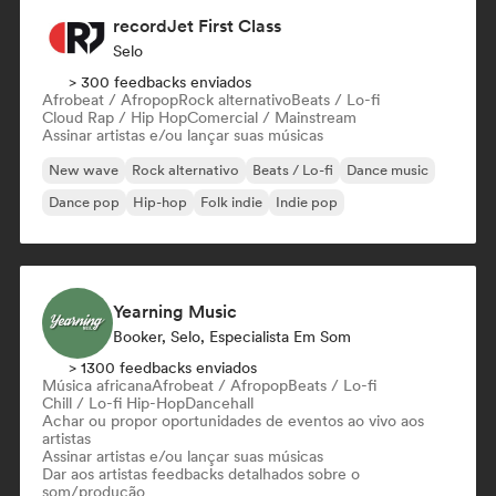
recordJet First Class
Selo
> 300 feedbacks enviados
Afrobeat / Afropop
Rock alternativo
Beats / Lo-fi
Cloud Rap / Hip Hop
Comercial / Mainstream
Assinar artistas e/ou lançar suas músicas
New wave
Rock alternativo
Beats / Lo-fi
Dance music
Dance pop
Hip-hop
Folk indie
Indie pop
Yearning Music
Booker, Selo, Especialista Em Som
> 1300 feedbacks enviados
Música africana
Afrobeat / Afropop
Beats / Lo-fi
Chill / Lo-fi Hip-Hop
Dancehall
Achar ou propor oportunidades de eventos ao vivo aos
artistas
Assinar artistas e/ou lançar suas músicas
Dar aos artistas feedbacks detalhados sobre o
som/produção