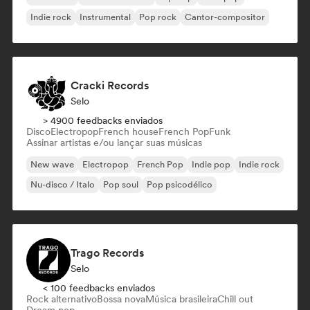
Indie rock
Instrumental
Pop rock
Cantor-compositor
Cracki Records
Selo
> 4900 feedbacks enviados
Disco
Electropop
French house
French Pop
Funk
Assinar artistas e/ou lançar suas músicas
New wave
Electropop
French Pop
Indie pop
Indie rock
Nu-disco / Italo
Pop soul
Pop psicodélico
Trago Records
Selo
< 100 feedbacks enviados
Rock alternativo
Bossa nova
Música brasileira
Chill out