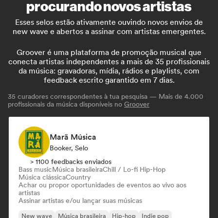
procurando novos artistas
Esses selos estão ativamente ouvindo novos envios de
new wave e abertos a assinar com artistas emergentes.
Groover é uma plataforma de promoção musical que
conecta artistas independentes a mais de 35 profissionais
da música: gravadoras, mídia, rádios e playlists, com
feedback escrito garantido em 7 dias.
35
curadores correspondentes à tua pesquisa — Mais de 4.000
profissionais da música disponíveis no
Groover
Marã Música
Booker, Selo
> 1100 feedbacks enviados
Bass music
Música brasileira
Chill / Lo-fi Hip-Hop
Música clássica
Country
Achar ou propor oportunidades de eventos ao vivo aos
artistas
Assinar artistas e/ou lançar suas músicas
New wave
Música brasileira
Hip-hop
Indie pop