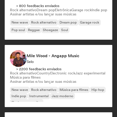
> 800 feedbacks enviados
Rock alternativo
Dream pop
Eletrônica
Garage rock
Indie pop
Assinar artistas e/ou lançar suas músicas
New wave
Rock alternativo
Dream pop
Garage rock
Pop soul
Reggae
Shoegaze
Soul
Mile Wood - Angapp Music
Selo
> 2200 feedbacks enviados
Rock alternativo
Country
Electronic rock
Jazz experimental
Música para filmes
Assinar artistas e/ou lançar suas músicas
New wave
Rock alternativo
Música para filmes
Hip-hop
Indie pop
Instrumental
Jazz moderno
Cantor-compositor