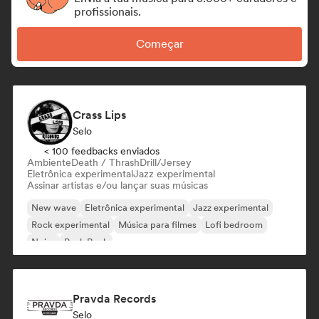
profissionais.
Começar
Crass Lips
Selo
< 100 feedbacks enviados
Ambiente
Death / Thrash
Drill/Jersey
Eletrônica experimental
Jazz experimental
Assinar artistas e/ou lançar suas músicas
New wave
Eletrônica experimental
Jazz experimental
Rock experimental
Música para filmes
Lofi bedroom
Noise
Punk Rock
Pravda Records
Selo