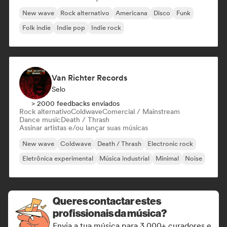
New wave
Rock alternativo
Americana
Disco
Funk
Folk indie
Indie pop
Indie rock
Van Richter Records
Selo
> 2000 feedbacks enviados
Rock alternativo
Coldwave
Comercial / Mainstream
Dance music
Death / Thrash
Assinar artistas e/ou lançar suas músicas
New wave
Coldwave
Death / Thrash
Electronic rock
Eletrônica experimental
Música industrial
Minimal
Noise
Queres contactar estes
profissionais da música?
Envia a tua música para 3.000+ curadores e