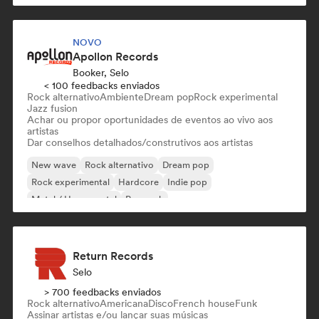
NOVO
Apollon Records
Booker, Selo
< 100 feedbacks enviados
Rock alternativo
Ambiente
Dream pop
Rock experimental
Jazz fusion
Achar ou propor oportunidades de eventos ao vivo aos
artistas
Dar conselhos detalhados/construtivos aos artistas
New wave
Rock alternativo
Dream pop
Rock experimental
Hardcore
Indie pop
Metal / Heavy metal
Pop rock
Return Records
Selo
> 700 feedbacks enviados
Rock alternativo
Americana
Disco
French house
Funk
Assinar artistas e/ou lançar suas músicas