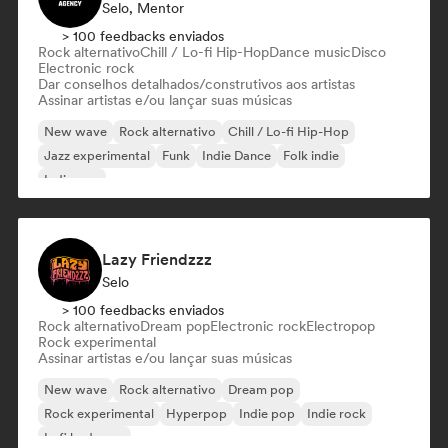
Selo, Mentor
> 100 feedbacks enviados
Rock alternativo
Chill / Lo-fi Hip-Hop
Dance music
Disco
Electronic rock
Dar conselhos detalhados/construtivos aos artistas
Assinar artistas e/ou lançar suas músicas
New wave
Rock alternativo
Chill / Lo-fi Hip-Hop
Jazz experimental
Funk
Indie Dance
Folk indie
Indie pop
Lazy Friendzzz
Selo
> 100 feedbacks enviados
Rock alternativo
Dream pop
Electronic rock
Electropop
Rock experimental
Assinar artistas e/ou lançar suas músicas
New wave
Rock alternativo
Dream pop
Rock experimental
Hyperpop
Indie pop
Indie rock
Lofi bedroom