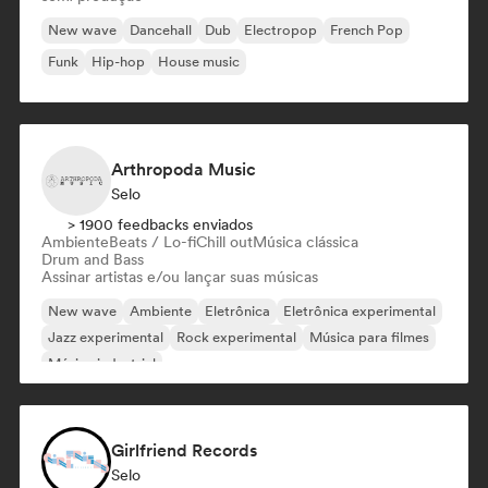
New wave
Dancehall
Dub
Electropop
French Pop
Funk
Hip-hop
House music
Arthropoda Music
Selo
> 1900 feedbacks enviados
Ambiente
Beats / Lo-fi
Chill out
Música clássica
Drum and Bass
Assinar artistas e/ou lançar suas músicas
New wave
Ambiente
Eletrônica
Eletrônica experimental
Jazz experimental
Rock experimental
Música para filmes
Música industrial
Girlfriend Records
Selo