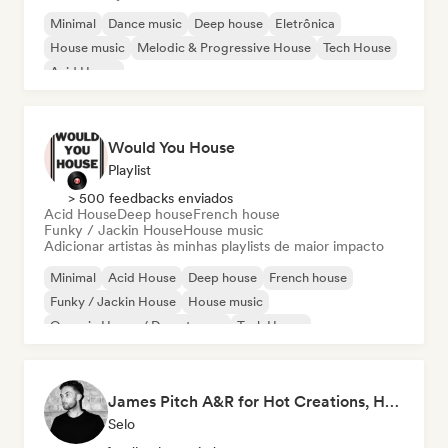
Minimal
Dance music
Deep house
Eletrônica
House music
Melodic & Progressive House
Tech House
Acid House
Would You House
Playlist
> 500 feedbacks enviados
Acid House
Deep house
French house
Funky / Jackin House
House music
Adicionar artistas às minhas playlists de maior impacto
Minimal
Acid House
Deep house
French house
Funky / Jackin House
House music
Organic House / Downtempo
Tech House
James Pitch A&R for Hot Creations, Hottrax, Paradise and Pitch Records
Selo