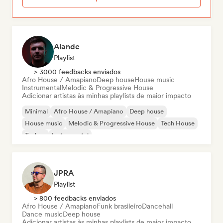
Alande
Playlist
> 3000 feedbacks enviados
Afro House / Amapiano
Deep house
House music
Instrumental
Melodic & Progressive House
Adicionar artistas às minhas playlists de maior impacto
Minimal
Afro House / Amapiano
Deep house
House music
Melodic & Progressive House
Tech House
Techno
Instrumental
JPRA
Playlist
> 800 feedbacks enviados
Afro House / Amapiano
Funk brasileiro
Dancehall
Dance music
Deep house
Adicionar artistas às minhas playlists de maior impacto