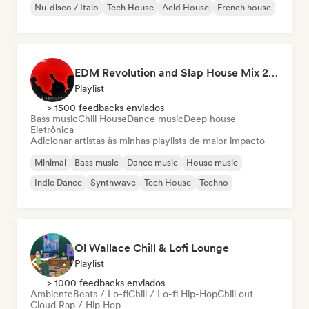
Nu-disco / Italo
Tech House
Acid House
French house
EDM Revolution and Slap House Mix 2026
Playlist
> 1500 feedbacks enviados
Bass music
Chill House
Dance music
Deep house
Eletrônica
Adicionar artistas às minhas playlists de maior impacto
Minimal
Bass music
Dance music
House music
Indie Dance
Synthwave
Tech House
Techno
Ol Wallace Chill & Lofi Lounge
Playlist
> 1000 feedbacks enviados
Ambiente
Beats / Lo-fi
Chill / Lo-fi Hip-Hop
Chill out
Cloud Rap / Hip Hop