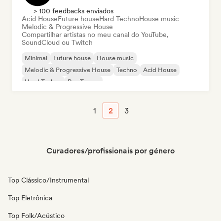
> 100 feedbacks enviados
Acid House
Future house
Hard Techno
House music
Melodic & Progressive House
Compartilhar artistas no meu canal do YouTube,
SoundCloud ou Twitch
Minimal
Future house
House music
Melodic & Progressive House
Techno
Acid House
Hard Techno
Psy-Trance
1
2
3
Curadores/profissionais por género
Top Clássico/Instrumental
Top Eletrônica
Top Folk/Acústico