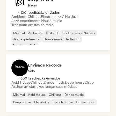
Rádio
> 100 feedbacks enviados
Ambiente
Chill out
Electro Jazz / Nu Jazz
Jazz experimental
House music
Transmitir artistas na rádio
Minimal
Ambiente
Chill out
Electro Jazz / Nu Jazz
Jazz experimental
House music
Indie pop
Nu-disco / Italo
Envisage Records
Selo
> 600 feedbacks enviados
Acid House
Chill out
Dance music
Deep house
Disco
Assinar artistas e/ou lançar suas músicas
Minimal
Acid House
Chill out
Dance music
Deep house
Eletrônica
French house
House music