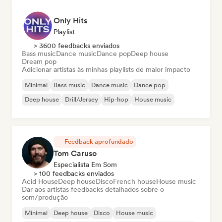
Only Hits
Playlist
> 3600 feedbacks enviados
Bass music
Dance music
Dance pop
Deep house
Dream pop
Adicionar artistas às minhas playlists de maior impacto
Minimal
Bass music
Dance music
Dance pop
Deep house
Drill/Jersey
Hip-hop
House music
Feedback aprofundado
Tom Caruso
Especialista Em Som
> 100 feedbacks enviados
Acid House
Deep house
Disco
French house
House music
Dar aos artistas feedbacks detalhados sobre o
som/produção
Minimal
Deep house
Disco
House music