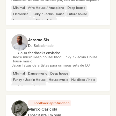
Minimal
Afro House / Amapiano
Deep house
Eletrônica
Funky / Jackin House
Future house
House music
Música latina
Jerome Six
DJ Selecionado
> 300 feedbacks enviados
Dance music
Deep house
Disco
Funky / Jackin House
House music
Baixar faixas de artistas para os meus sets de DJ
Minimal
Dance music
Deep house
Funky / Jackin House
House music
Nu-disco / Italo
Tech House
Techno
Feedback aprofundado
Marco Caricola
Especialista Em Som