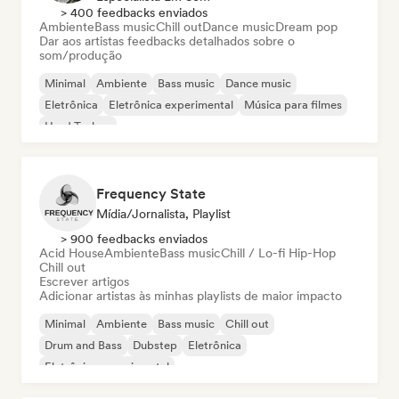
> 400 feedbacks enviados
Ambiente
Bass music
Chill out
Dance music
Dream pop
Dar aos artistas feedbacks detalhados sobre o
som/produção
Minimal
Ambiente
Bass music
Dance music
Eletrônica
Eletrônica experimental
Música para filmes
Hard Techno
Frequency State
Mídia/Jornalista, Playlist
> 900 feedbacks enviados
Acid House
Ambiente
Bass music
Chill / Lo-fi Hip-Hop
Chill out
Escrever artigos
Adicionar artistas às minhas playlists de maior impacto
Minimal
Ambiente
Bass music
Chill out
Drum and Bass
Dubstep
Eletrônica
Eletrônica experimental