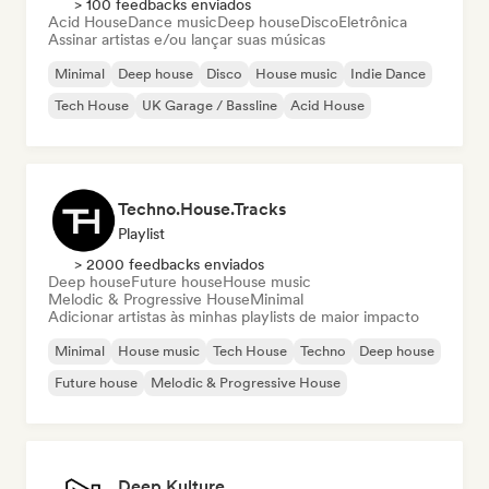
> 100 feedbacks enviados
Acid House
Dance music
Deep house
Disco
Eletrônica
Assinar artistas e/ou lançar suas músicas
Minimal
Deep house
Disco
House music
Indie Dance
Tech House
UK Garage / Bassline
Acid House
Techno.House.Tracks
Playlist
> 2000 feedbacks enviados
Deep house
Future house
House music
Melodic & Progressive House
Minimal
Adicionar artistas às minhas playlists de maior impacto
Minimal
House music
Tech House
Techno
Deep house
Future house
Melodic & Progressive House
Deep Kulture