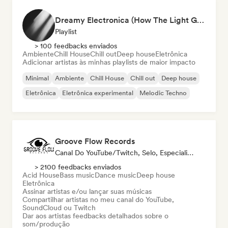
Dreamy Electronica (How The Light Gets In)
Playlist
> 100 feedbacks enviados
Ambiente
Chill House
Chill out
Deep house
Eletrônica
Adicionar artistas às minhas playlists de maior impacto
Minimal
Ambiente
Chill House
Chill out
Deep house
Eletrônica
Eletrônica experimental
Melodic Techno
Groove Flow Records
Canal Do YouTube/Twitch, Selo, Especialista Em Som
> 2100 feedbacks enviados
Acid House
Bass music
Dance music
Deep house
Eletrônica
Assinar artistas e/ou lançar suas músicas
Compartilhar artistas no meu canal do YouTube,
SoundCloud ou Twitch
Dar aos artistas feedbacks detalhados sobre o
som/produção