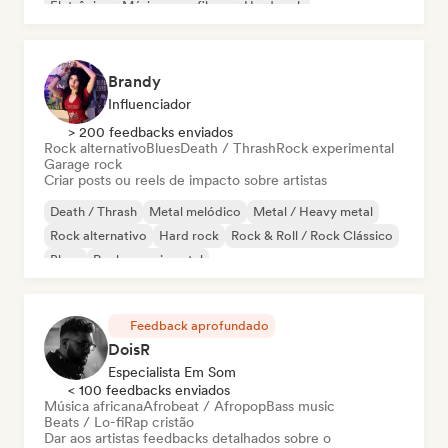
Eletrônica
Música para filmes
Hard rock
Brandy
Influenciador
> 200 feedbacks enviados
Rock alternativo
Blues
Death / Thrash
Rock experimental
Garage rock
Criar posts ou reels de impacto sobre artistas
Death / Thrash
Metal melódico
Metal / Heavy metal
Rock alternativo
Hard rock
Rock & Roll / Rock Clássico
Blues
Rock experimental
Feedback aprofundado
DoisR
Especialista Em Som
< 100 feedbacks enviados
Música africana
Afrobeat / Afropop
Bass music
Beats / Lo-fi
Rap cristão
Dar aos artistas feedbacks detalhados sobre o