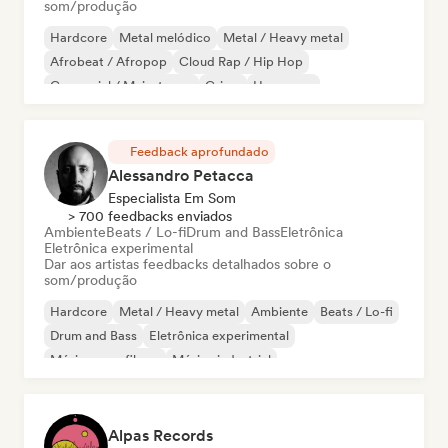
som/produção
Hardcore
Metal melódico
Metal / Heavy metal
Afrobeat / Afropop
Cloud Rap / Hip Hop
Comercial / Mainstream
Grime
Hyperpop
Feedback aprofundado
Alessandro Petacca
Especialista Em Som
> 700 feedbacks enviados
Ambiente
Beats / Lo-fi
Drum and Bass
Eletrônica
Eletrônica experimental
Dar aos artistas feedbacks detalhados sobre o
som/produção
Hardcore
Metal / Heavy metal
Ambiente
Beats / Lo-fi
Drum and Bass
Eletrônica experimental
Música para filmes
Música industrial
Alpas Records