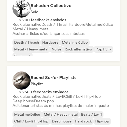
Schaden Collective
Selo
> 200 feedbacks enviados
Rock alternativo
Death / Thrash
Hardcore
Metal melódico
Metal / Heavy metal
Assinar artistas e/ou lançar suas músicas
Death / Thrash
Hardcore
Metal melódico
Metal / Heavy metal
Noise
Rock alternativo
Pop Punk
Post punk
Sound Surfer Playlists
Playlist
> 2500 feedbacks enviados
Rock alternativo
Beats / Lo-fi
Chill / Lo-fi Hip-Hop
Deep house
Dream pop
Adicionar artistas às minhas playlists de maior impacto
Metal melódico
Metal / Heavy metal
Beats / Lo-fi
Chill / Lo-fi Hip-Hop
Deep house
Hard rock
Hip-hop