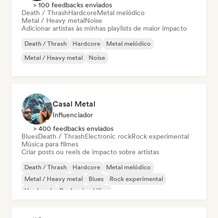
> 100 feedbacks enviados
Death / Thrash
Hardcore
Metal melódico
Metal / Heavy metal
Noise
Adicionar artistas às minhas playlists de maior impacto
Death / Thrash
Hardcore
Metal melódico
Metal / Heavy metal
Noise
Casal Metal
Influenciador
> 400 feedbacks enviados
Blues
Death / Thrash
Electronic rock
Rock experimental
Música para filmes
Criar posts ou reels de impacto sobre artistas
Death / Thrash
Hardcore
Metal melódico
Metal / Heavy metal
Blues
Rock experimental
Hard rock
Rock psicodélico