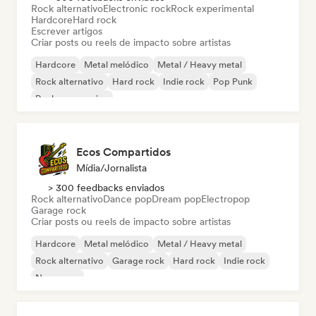
Rock alternativo
Electronic rock
Rock experimental
Hardcore
Hard rock
Escrever artigos
Criar posts ou reels de impacto sobre artistas
Hardcore
Metal melódico
Metal / Heavy metal
Rock alternativo
Hard rock
Indie rock
Pop Punk
Rock progressivo
Ecos Compartidos
Mídia/Jornalista
> 300 feedbacks enviados
Rock alternativo
Dance pop
Dream pop
Electropop
Garage rock
Criar posts ou reels de impacto sobre artistas
Hardcore
Metal melódico
Metal / Heavy metal
Rock alternativo
Garage rock
Hard rock
Indie rock
New wave