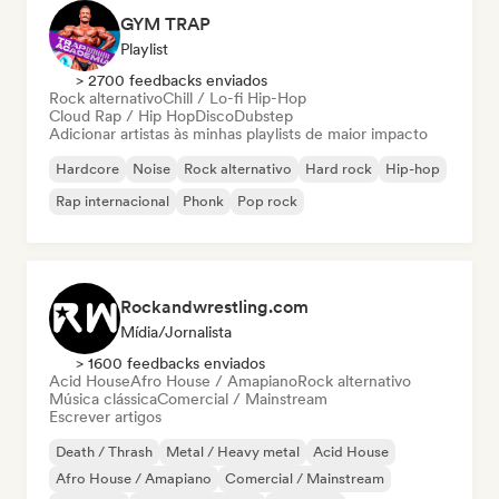
GYM TRAP
Playlist
> 2700 feedbacks enviados
Rock alternativo
Chill / Lo-fi Hip-Hop
Cloud Rap / Hip Hop
Disco
Dubstep
Adicionar artistas às minhas playlists de maior impacto
Hardcore
Noise
Rock alternativo
Hard rock
Hip-hop
Rap internacional
Phonk
Pop rock
Rockandwrestling.com
Mídia/Jornalista
> 1600 feedbacks enviados
Acid House
Afro House / Amapiano
Rock alternativo
Música clássica
Comercial / Mainstream
Escrever artigos
Death / Thrash
Metal / Heavy metal
Acid House
Afro House / Amapiano
Comercial / Mainstream