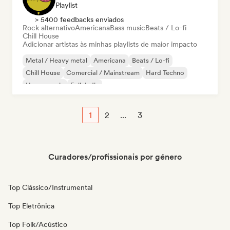
Playlist
> 5400 feedbacks enviados
Rock alternativo
Americana
Bass music
Beats / Lo-fi
Chill House
Adicionar artistas às minhas playlists de maior impacto
Metal / Heavy metal
Americana
Beats / Lo-fi
Chill House
Comercial / Mainstream
Hard Techno
House music
Folk indie
1
2
...
3
Curadores/profissionais por género
Top Clássico/Instrumental
Top Eletrônica
Top Folk/Acústico