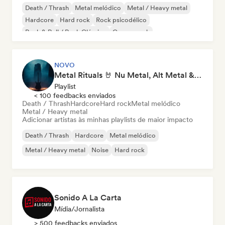
Death / Thrash
Metal melódico
Metal / Heavy metal
Hardcore
Hard rock
Rock psicodélico
Rock & Roll / Rock Clássico
Garage rock
NOVO
Metal Rituals 🤘 Nu Metal, Alt Metal & Progressive Metal
Playlist
< 100 feedbacks enviados
Death / Thrash
Hardcore
Hard rock
Metal melódico
Metal / Heavy metal
Adicionar artistas às minhas playlists de maior impacto
Death / Thrash
Hardcore
Metal melódico
Metal / Heavy metal
Noise
Hard rock
Sonido A La Carta
Mídia/Jornalista
> 500 feedbacks enviados