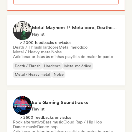
Metal Mayhem 🤘 Metalcore, Deathcore & Progressive Metal
Playlist
> 2000 feedbacks enviados
Death / Thrash
Hardcore
Metal melódico
Metal / Heavy metal
Noise
Adicionar artistas às minhas playlists de maior impacto
Death / Thrash
Hardcore
Metal melódico
Metal / Heavy metal
Noise
Epic Gaming Soundtracks
Playlist
> 2600 feedbacks enviados
Rock alternativo
Bass music
Cloud Rap / Hip Hop
Dance music
Dance pop
Adicionar artistas às minhas playlists de maior impacto