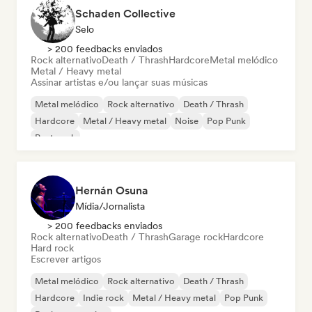
Schaden Collective
Selo
> 200 feedbacks enviados
Rock alternativo
Death / Thrash
Hardcore
Metal melódico
Metal / Heavy metal
Assinar artistas e/ou lançar suas músicas
Metal melódico
Rock alternativo
Death / Thrash
Hardcore
Metal / Heavy metal
Noise
Pop Punk
Post punk
Hernán Osuna
Mídia/Jornalista
> 200 feedbacks enviados
Rock alternativo
Death / Thrash
Garage rock
Hardcore
Hard rock
Escrever artigos
Metal melódico
Rock alternativo
Death / Thrash
Hardcore
Indie rock
Metal / Heavy metal
Pop Punk