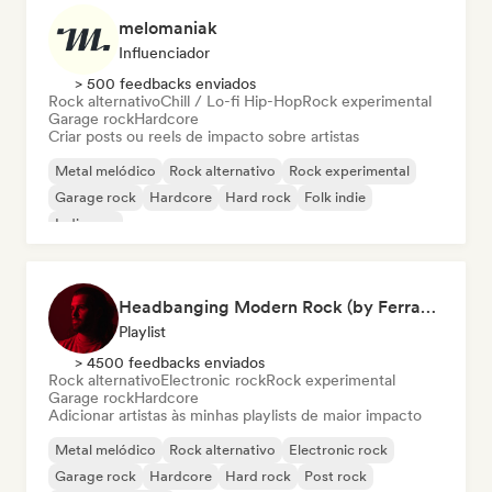
melomaniak
Influenciador
> 500 feedbacks enviados
Rock alternativo
Chill / Lo-fi Hip-Hop
Rock experimental
Garage rock
Hardcore
Criar posts ou reels de impacto sobre artistas
Metal melódico
Rock alternativo
Rock experimental
Garage rock
Hardcore
Hard rock
Folk indie
Indie pop
Headbanging Modern Rock (by Ferran Alemany Roig)
Playlist
> 4500 feedbacks enviados
Rock alternativo
Electronic rock
Rock experimental
Garage rock
Hardcore
Adicionar artistas às minhas playlists de maior impacto
Metal melódico
Rock alternativo
Electronic rock
Garage rock
Hardcore
Hard rock
Post rock