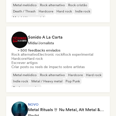
Metal melódico
Rock alternativo
Rock cristão
Death / Thrash
Hardcore
Hard rock
Indie rock
Metal / Heavy metal
Sonido A La Carta
Mídia/Jornalista
> 500 feedbacks enviados
Rock alternativo
Electronic rock
Rock experimental
Hardcore
Hard rock
Escrever artigos
Criar posts ou reels de impacto sobre artistas
Metal melódico
Rock alternativo
Hardcore
Hard rock
Indie rock
Metal / Heavy metal
Pop Punk
Rock progressivo
NOVO
Metal Rituals 🤘 Nu Metal, Alt Metal & Progressive Metal
Playlist