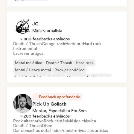
Rock progressivo
JC
Mídia/Jornalista
> 800 feedbacks enviados
Death / Thrash
Garage rock
Hardcore
Hard rock
Instrumental
Escrever artigos
Metal melódico
Death / Thrash
Hard rock
Metal / Heavy metal
Rock psicodélico
Rock & Roll / Rock Clássico
Garage rock
Hardcore
Feedback aprofundado
Pick Up Goliath
Mentor, Especialista Em Som
> 200 feedbacks enviados
Rock alternativo
Rock cristão
Música clássica
Death / Thrash
Disco
Dar conselhos detalhados/construtivos aos artistas