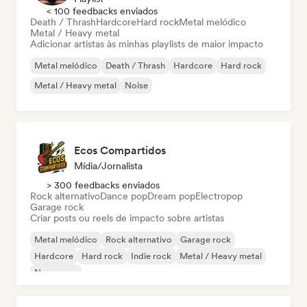
< 100 feedbacks enviados
Death / Thrash
Hardcore
Hard rock
Metal melódico
Metal / Heavy metal
Adicionar artistas às minhas playlists de maior impacto
Metal melódico
Death / Thrash
Hardcore
Hard rock
Metal / Heavy metal
Noise
Ecos Compartidos
Mídia/Jornalista
> 300 feedbacks enviados
Rock alternativo
Dance pop
Dream pop
Electropop
Garage rock
Criar posts ou reels de impacto sobre artistas
Metal melódico
Rock alternativo
Garage rock
Hardcore
Hard rock
Indie rock
Metal / Heavy metal
New wave