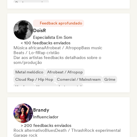
Rock progressivo
Feedback aprofundado
DoisR
Especialista Em Som
< 100 feedbacks enviados
Música africana
Afrobeat / Afropop
Bass music
Beats / Lo-fi
Rap cristão
Dar aos artistas feedbacks detalhados sobre o
som/produção
Metal melódico
Afrobeat / Afropop
Cloud Rap / Hip Hop
Comercial / Mainstream
Grime
Hardcore
Hyperpop
Instrumental
Brandy
Influenciador
> 200 feedbacks enviados
Rock alternativo
Blues
Death / Thrash
Rock experimental
Garage rock