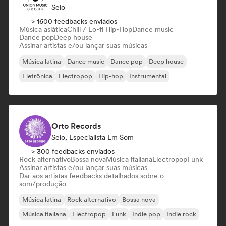
Selo
> 1600 feedbacks enviados
Música asiática
Chill / Lo-fi Hip-Hop
Dance music
Dance pop
Deep house
Assinar artistas e/ou lançar suas músicas
Música latina
Dance music
Dance pop
Deep house
Eletrônica
Electropop
Hip-hop
Instrumental
Orto Records
Selo, Especialista Em Som
> 300 feedbacks enviados
Rock alternativo
Bossa nova
Música italiana
Electropop
Funk
Assinar artistas e/ou lançar suas músicas
Dar aos artistas feedbacks detalhados sobre o
som/produção
Música latina
Rock alternativo
Bossa nova
Música italiana
Electropop
Funk
Indie pop
Indie rock