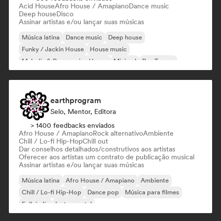
Acid House
Afro House / Amapiano
Dance music
Deep house
Disco
Assinar artistas e/ou lançar suas músicas
Música latina
Dance music
Deep house
Funky / Jackin House
House music
Melodic & Progressive House
Minimal
Psy-Trance
earthprogram
Selo, Mentor, Editora
> 1400 feedbacks enviados
Afro House / Amapiano
Rock alternativo
Ambiente
Chill / Lo-fi Hip-Hop
Chill out
Dar conselhos detalhados/construtivos aos artistas
Oferecer aos artistas um contrato de publicação musical
Assinar artistas e/ou lançar suas músicas
Música latina
Afro House / Amapiano
Ambiente
Chill / Lo-fi Hip-Hop
Dance pop
Música para filmes
Folk indie
Instrumental