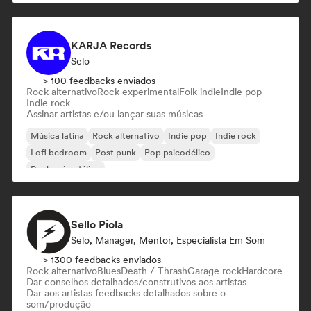
KARJA Records
Selo
> 100 feedbacks enviados
Rock alternativo
Rock experimental
Folk indie
Indie pop
Indie rock
Assinar artistas e/ou lançar suas músicas
Música latina
Rock alternativo
Indie pop
Indie rock
Lofi bedroom
Post punk
Pop psicodélico
Rock psicodélico
Sello Piola
Selo, Manager, Mentor, Especialista Em Som
> 1300 feedbacks enviados
Rock alternativo
Blues
Death / Thrash
Garage rock
Hardcore
Dar conselhos detalhados/construtivos aos artistas
Dar aos artistas feedbacks detalhados sobre o
som/produção