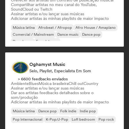
Oferecer aos artistas um contrato de publicação musical
Compartilhar artistas no meu canal do YouTube,
SoundCloud ou Twitch
Assinar artistas e/ou lançar suas músicas
Adicionar artistas às minhas playlists de maior impacto
Música latina
Afrobeat / Afropop
Afro House / Amapiano
Comercial / Mainstream
Dance music
Dance pop
Deep house
French house
Oghamyst Music
Selo, Playlist, Especialista Em Som
> 6600 feedbacks enviados
Ambiente
Blues
Música brasileira
Chill out
Country
Assinar artistas e/ou lançar suas músicas
Dar aos artistas feedbacks detalhados sobre o
som/produção
Adicionar artistas às minhas playlists de maior impacto
Música latina
Dance pop
Folk indie
Indie pop
Pop internacional
K-Pop/J-Pop
Lofi bedroom
Pop rock