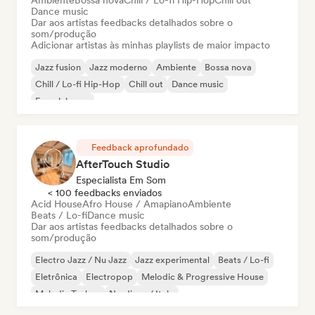
Ambiente
Bossa nova
Chill / Lo-fi Hip-Hop
Chill out
Dance music
Dar aos artistas feedbacks detalhados sobre o
som/produção
Adicionar artistas às minhas playlists de maior impacto
Jazz fusion
Jazz moderno
Ambiente
Bossa nova
Chill / Lo-fi Hip-Hop
Chill out
Dance music
French house
Feedback aprofundado
AfterTouch Studio
Especialista Em Som
< 100 feedbacks enviados
Acid House
Afro House / Amapiano
Ambiente
Beats / Lo-fi
Dance music
Dar aos artistas feedbacks detalhados sobre o
som/produção
Electro Jazz / Nu Jazz
Jazz experimental
Beats / Lo-fi
Eletrônica
Electropop
Melodic & Progressive House
Melodic Techno
Nu-disco / Italo