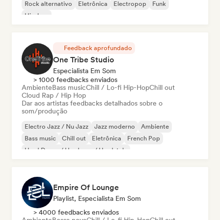
Rock alternativo
Eletrônica
Electropop
Funk
Hip-hop
Feedback aprofundado
One Tribe Studio
Especialista Em Som
> 1000 feedbacks enviados
Ambiente
Bass music
Chill / Lo-fi Hip-Hop
Chill out
Cloud Rap / Hip Hop
Dar aos artistas feedbacks detalhados sobre o
som/produção
Electro Jazz / Nu Jazz
Jazz moderno
Ambiente
Bass music
Chill out
Eletrônica
French Pop
Hard Dance / Hardcore / Hardstyle
Empire Of Lounge
Playlist, Especialista Em Som
> 4000 feedbacks enviados