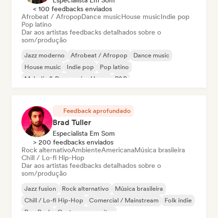
Especialista Em Som
< 100 feedbacks enviados
Afrobeat / Afropop
Dance music
House music
Indie pop
Pop latino
Dar aos artistas feedbacks detalhados sobre o
som/produção
Jazz moderno
Afrobeat / Afropop
Dance music
House music
Indie pop
Pop latino
Melodic & Progressive House
R&B
Feedback aprofundado
Brad Tuller
Especialista Em Som
> 200 feedbacks enviados
Rock alternativo
Ambiente
Americana
Música brasileira
Chill / Lo-fi Hip-Hop
Dar aos artistas feedbacks detalhados sobre o
som/produção
Jazz fusion
Rock alternativo
Música brasileira
Chill / Lo-fi Hip-Hop
Comercial / Mainstream
Folk indie
Pop Punk
Cantor-compositor