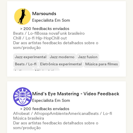
Marsounds
Especialista Em Som
> 200 feedbacks enviados
Beats / Lo-fi
Bossa nova
Funk brasileiro
Chill / Lo-fi Hip-Hop
Chill out
Dar aos artistas feedbacks detalhados sobre o
som/produção
Jazz experimental
Jazz moderno
Jazz fusion
Beats / Lo-fi
Eletrônica experimental
Música para filmes
Indie pop
Música latina
Mind's Eye Mastering - Video Feedback
Especialista Em Som
> 200 feedbacks enviados
Afrobeat / Afropop
Ambiente
Americana
Beats / Lo-fi
Música brasileira
Dar aos artistas feedbacks detalhados sobre o
som/produção