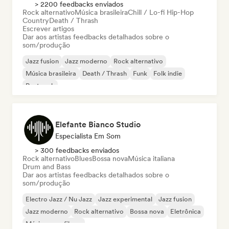
> 2200 feedbacks enviados
Rock alternativo
Música brasileira
Chill / Lo-fi Hip-Hop
Country
Death / Thrash
Escrever artigos
Dar aos artistas feedbacks detalhados sobre o
som/produção
Jazz fusion
Jazz moderno
Rock alternativo
Música brasileira
Death / Thrash
Funk
Folk indie
Post rock
Elefante Bianco Studio
Especialista Em Som
> 300 feedbacks enviados
Rock alternativo
Blues
Bossa nova
Música italiana
Drum and Bass
Dar aos artistas feedbacks detalhados sobre o
som/produção
Electro Jazz / Nu Jazz
Jazz experimental
Jazz fusion
Jazz moderno
Rock alternativo
Bossa nova
Eletrônica
Música para filmes