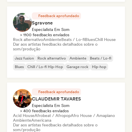
Feedback aprofundado
Sgravone
Especialista Em Som
> 1100 feedbacks enviados
Rock alternativo
Ambiente
Beats / Lo-fi
Blues
Chill House
Dar aos artistas feedbacks detalhados sobre o
som/produção
Jazz fusion
Rock alternativo
Ambiente
Beats / Lo-fi
Blues
Chill / Lo-fi Hip-Hop
Garage rock
Hip-hop
Feedback aprofundado
CLAUDEMIR TAVARES
Especialista Em Som
> 400 feedbacks enviados
Acid House
Afrobeat / Afropop
Afro House / Amapiano
Ambiente
Americana
Dar aos artistas feedbacks detalhados sobre o
som/produção