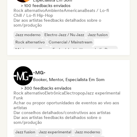
Especialista Em Som
> 100 feedbacks enviados
Rock alternativo
Ambiente
Americana
Beats / Lo-fi
Chill / Lo-fi Hip-Hop
Dar aos artistas feedbacks detalhados sobre o
som/produção
Jazz moderno
Electro Jazz / Nu Jazz
Jazz fusion
Rock alternativo
Comercial / Mainstream
Música para filmes
Funky / Jackin House
Indie Dance
-MG-
Booker, Mentor, Especialista Em Som
> 300 feedbacks enviados
Rock alternativo
Eletrônica
Electropop
Jazz experimental
Funk
Achar ou propor oportunidades de eventos ao vivo aos
artistas
Dar conselhos detalhados/construtivos aos artistas
Dar aos artistas feedbacks detalhados sobre o
som/produção
Jazz fusion
Jazz experimental
Jazz moderno