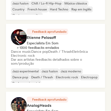
Jazz fusion
Chill / Lo-fi Hip-Hop
Música clássica
Country
French house
Hard Techno
Rap em inglês
Cantor-compositor
Feedback aprofundado
Etienne Pelosoff
Especialista Em Som
> 1300 feedbacks enviados
Dance music
Dance pop
Death / Thrash
Eletrônica
Electronic rock
Dar aos artistas feedbacks detalhados sobre o
som/produção
Jazz experimental
Jazz fusion
Jazz moderno
Dance pop
Death / Thrash
Electronic rock
Electropop
Rock experimental
Feedback aprofundado
AnalogHeads