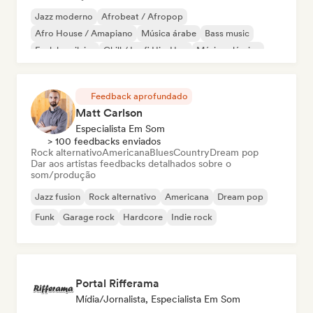
Jazz moderno
Afrobeat / Afropop
Afro House / Amapiano
Música árabe
Bass music
Funk brasileiro
Chill / Lo-fi Hip-Hop
Música clássica
Feedback aprofundado
Matt Carlson
Especialista Em Som
> 100 feedbacks enviados
Rock alternativo
Americana
Blues
Country
Dream pop
Dar aos artistas feedbacks detalhados sobre o
som/produção
Jazz fusion
Rock alternativo
Americana
Dream pop
Funk
Garage rock
Hardcore
Indie rock
Portal Rifferama
Mídia/Jornalista, Especialista Em Som