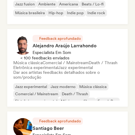
Jazz fusion
Ambiente
Americana
Beats / Lo-fi
Música brasileira
Hip-hop
Indie pop
Indie rock
Feedback aprofundado
Alejandro Araújo Larrahondo
Especialista Em Som
< 100 feedbacks enviados
Música clássica
Comercial / Mainstream
Death / Thrash
Eletrônica experimental
Jazz experimental
Dar aos artistas feedbacks detalhados sobre o
som/produção
Jazz experimental
Jazz moderno
Música clássica
Comercial / Mainstream
Death / Thrash
Eletrônica experimental
Música para filmes
French Pop
Feedback aprofundado
Santiago Beer