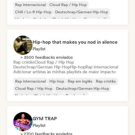
Rap internacional
Cloud Rap / Hip Hop
Chill / Lo-fi Hip-Hop
Deutschrap/German Hip-Hop
Hip-hop
Nederhop/Dutch Hip-Hop
Rap em inglês
Rap francês
Hip-hop that makes you nod in silence
Playlist
> 3500 feedbacks enviados
Rap cristão
Cloud Rap / Hip Hop
Deutschrap/German Hip-Hop
Hip-hop
Rap internacional
Adicionar artistas às minhas playlists de maior impacto
Rap internacional
Hip-hop
Rap em inglês
Rap cristão
Cloud Rap / Hip Hop
Deutschrap/German Hip-Hop
Nederhop/Dutch Hip-Hop
Rap francês
GYM TRAP
Playlist
> 2700 feedbacks enviados