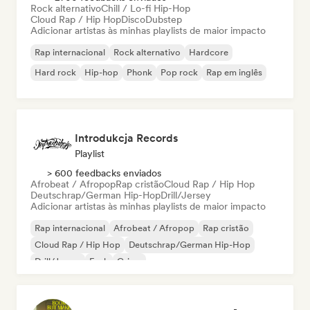
Rock alternativo
Chill / Lo-fi Hip-Hop
Cloud Rap / Hip Hop
Disco
Dubstep
Adicionar artistas às minhas playlists de maior impacto
Rap internacional
Rock alternativo
Hardcore
Hard rock
Hip-hop
Phonk
Pop rock
Rap em inglês
Introdukcja Records
Playlist
> 600 feedbacks enviados
Afrobeat / Afropop
Rap cristão
Cloud Rap / Hip Hop
Deutschrap/German Hip-Hop
Drill/Jersey
Adicionar artistas às minhas playlists de maior impacto
Rap internacional
Afrobeat / Afropop
Rap cristão
Cloud Rap / Hip Hop
Deutschrap/German Hip-Hop
Drill/Jersey
Funk
Grime