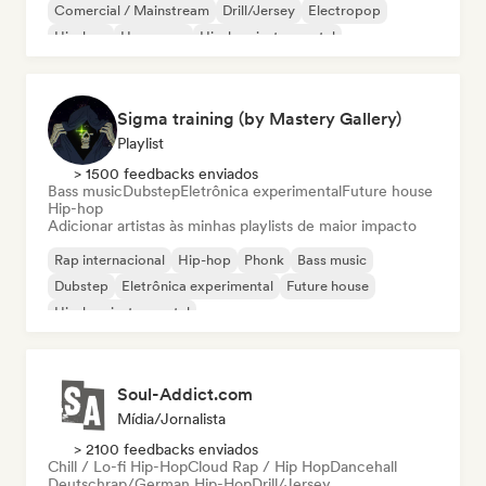
Comercial / Mainstream
Drill/Jersey
Electropop
Hip-hop
Hyperpop
Hip-hop instrumental
Sigma training (by Mastery Gallery)
Playlist
> 1500 feedbacks enviados
Bass music
Dubstep
Eletrônica experimental
Future house
Hip-hop
Adicionar artistas às minhas playlists de maior impacto
Rap internacional
Hip-hop
Phonk
Bass music
Dubstep
Eletrônica experimental
Future house
Hip-hop instrumental
Soul-Addict.com
Mídia/Jornalista
> 2100 feedbacks enviados
Chill / Lo-fi Hip-Hop
Cloud Rap / Hip Hop
Dancehall
Deutschrap/German Hip-Hop
Drill/Jersey