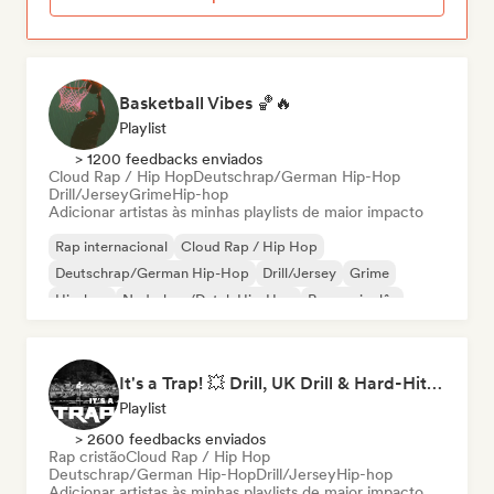
Basketball Vibes 🏀🔥
Playlist
> 1200 feedbacks enviados
Cloud Rap / Hip Hop
Deutschrap/German Hip-Hop
Drill/Jersey
Grime
Hip-hop
Adicionar artistas às minhas playlists de maior impacto
Rap internacional
Cloud Rap / Hip Hop
Deutschrap/German Hip-Hop
Drill/Jersey
Grime
Hip-hop
Nederhop/Dutch Hip-Hop
Rap em inglês
It's a Trap! 💥 Drill, UK Drill & Hard-Hitting Trap
Playlist
> 2600 feedbacks enviados
Rap cristão
Cloud Rap / Hip Hop
Deutschrap/German Hip-Hop
Drill/Jersey
Hip-hop
Adicionar artistas às minhas playlists de maior impacto