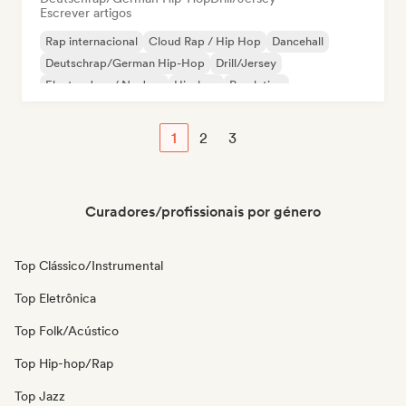
Escrever artigos
Rap internacional
Cloud Rap / Hip Hop
Dancehall
Deutschrap/German Hip-Hop
Drill/Jersey
Electro Jazz / Nu Jazz
Hip-hop
Pop latino
1
2
3
Curadores/profissionais por género
Top Clássico/Instrumental
Top Eletrônica
Top Folk/Acústico
Top Hip-hop/Rap
Top Jazz