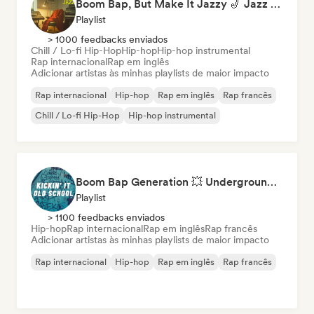
Boom Bap, But Make It Jazzy 🎷 Jazz Rap, Underground & Conscious Hip-Hop
Playlist
> 1000 feedbacks enviados
Chill / Lo-fi Hip-Hop
Hip-hop
Hip-hop instrumental
Rap internacional
Rap em inglês
Adicionar artistas às minhas playlists de maior impacto
Rap internacional
Hip-hop
Rap em inglês
Rap francês
Chill / Lo-fi Hip-Hop
Hip-hop instrumental
Boom Bap Generation 💥 Underground Hip-Hop, East Coast & Jazz Rap
Playlist
> 1100 feedbacks enviados
Hip-hop
Rap internacional
Rap em inglês
Rap francês
Adicionar artistas às minhas playlists de maior impacto
Rap internacional
Hip-hop
Rap em inglês
Rap francês