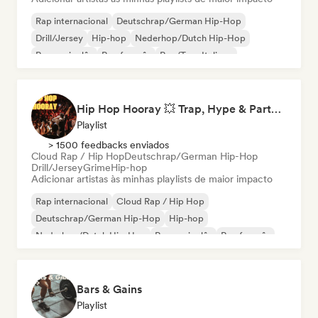
Rap internacional
Deutschrap/German Hip-Hop
Drill/Jersey
Hip-hop
Nederhop/Dutch Hip-Hop
Rap em inglês
Rap francês
Rap/Trap Italiano
Hip Hop Hooray 💥 Trap, Hype & Party Rap Bangers
Playlist
> 1500 feedbacks enviados
Cloud Rap / Hip Hop
Deutschrap/German Hip-Hop
Drill/Jersey
Grime
Hip-hop
Adicionar artistas às minhas playlists de maior impacto
Rap internacional
Cloud Rap / Hip Hop
Deutschrap/German Hip-Hop
Hip-hop
Nederhop/Dutch Hip-Hop
Rap em inglês
Rap francês
Rap/Trap Italiano
Bars & Gains
Playlist