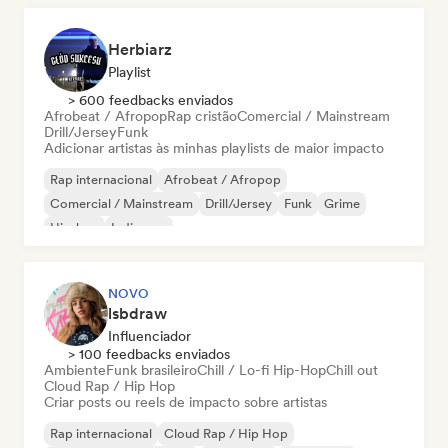
Herbiarz
Playlist
> 600 feedbacks enviados
Afrobeat / Afropop
Rap cristão
Comercial / Mainstream
Drill/Jersey
Funk
Adicionar artistas às minhas playlists de maior impacto
Rap internacional
Afrobeat / Afropop
Comercial / Mainstream
Drill/Jersey
Funk
Grime
Hip-hop
Indie pop
NOVO
lsbdraw
Influenciador
> 100 feedbacks enviados
Ambiente
Funk brasileiro
Chill / Lo-fi Hip-Hop
Chill out
Cloud Rap / Hip Hop
Criar posts ou reels de impacto sobre artistas
Rap internacional
Cloud Rap / Hip Hop