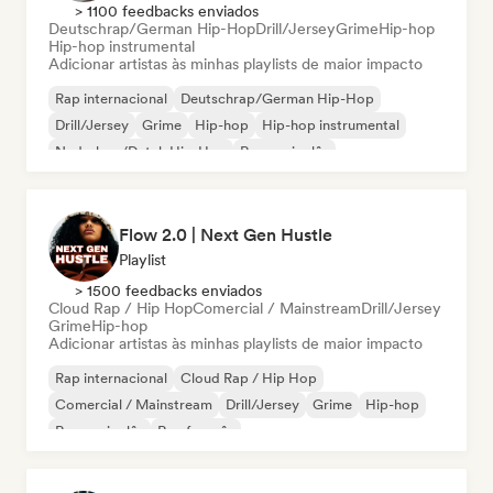
> 1100 feedbacks enviados
Deutschrap/German Hip-Hop
Drill/Jersey
Grime
Hip-hop
Hip-hop instrumental
Adicionar artistas às minhas playlists de maior impacto
Rap internacional
Deutschrap/German Hip-Hop
Drill/Jersey
Grime
Hip-hop
Hip-hop instrumental
Nederhop/Dutch Hip-Hop
Rap em inglês
Flow 2.0 | Next Gen Hustle
Playlist
> 1500 feedbacks enviados
Cloud Rap / Hip Hop
Comercial / Mainstream
Drill/Jersey
Grime
Hip-hop
Adicionar artistas às minhas playlists de maior impacto
Rap internacional
Cloud Rap / Hip Hop
Comercial / Mainstream
Drill/Jersey
Grime
Hip-hop
Rap em inglês
Rap francês