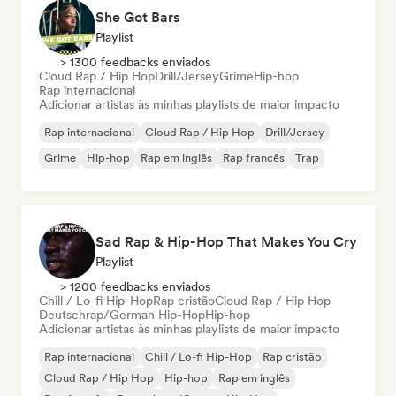
She Got Bars
Playlist
> 1300 feedbacks enviados
Cloud Rap / Hip Hop
Drill/Jersey
Grime
Hip-hop
Rap internacional
Adicionar artistas às minhas playlists de maior impacto
Rap internacional
Cloud Rap / Hip Hop
Drill/Jersey
Grime
Hip-hop
Rap em inglês
Rap francês
Trap
Sad Rap & Hip-Hop That Makes You Cry
Playlist
> 1200 feedbacks enviados
Chill / Lo-fi Hip-Hop
Rap cristão
Cloud Rap / Hip Hop
Deutschrap/German Hip-Hop
Hip-hop
Adicionar artistas às minhas playlists de maior impacto
Rap internacional
Chill / Lo-fi Hip-Hop
Rap cristão
Cloud Rap / Hip Hop
Hip-hop
Rap em inglês