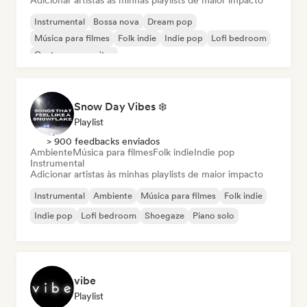
Adicionar artistas às minhas playlists de maior impacto
Instrumental
Bossa nova
Dream pop
Música para filmes
Folk indie
Indie pop
Lofi bedroom
Cantor-compositor
Snow Day Vibes ❄️
Playlist
> 900 feedbacks enviados
Ambiente
Música para filmes
Folk indie
Indie pop
Instrumental
Adicionar artistas às minhas playlists de maior impacto
Instrumental
Ambiente
Música para filmes
Folk indie
Indie pop
Lofi bedroom
Shoegaze
Piano solo
vibe
Playlist