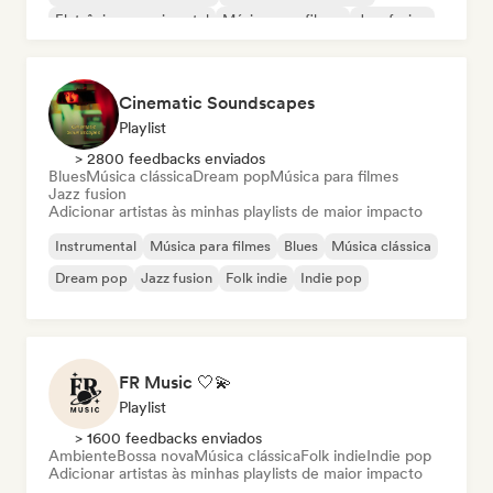
Eletrônica experimental
Música para filmes
Jazz fusion
Cinematic Soundscapes
Playlist
> 2800 feedbacks enviados
Blues
Música clássica
Dream pop
Música para filmes
Jazz fusion
Adicionar artistas às minhas playlists de maior impacto
Instrumental
Música para filmes
Blues
Música clássica
Dream pop
Jazz fusion
Folk indie
Indie pop
FR Music 🤍💫
Playlist
> 1600 feedbacks enviados
Ambiente
Bossa nova
Música clássica
Folk indie
Indie pop
Adicionar artistas às minhas playlists de maior impacto