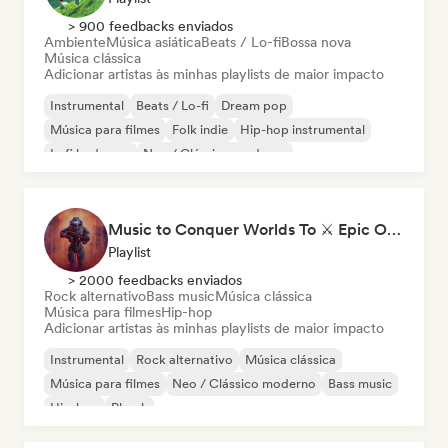
> 900 feedbacks enviados
Ambiente
Música asiática
Beats / Lo-fi
Bossa nova
Música clássica
Adicionar artistas às minhas playlists de maior impacto
Instrumental
Beats / Lo-fi
Dream pop
Música para filmes
Folk indie
Hip-hop instrumental
Lofi bedroom
Neo / Clássico moderno
Music to Conquer Worlds To ⚔️ Epic Orchestral, Cinematic & Trailer Music
Playlist
> 2000 feedbacks enviados
Rock alternativo
Bass music
Música clássica
Música para filmes
Hip-hop
Adicionar artistas às minhas playlists de maior impacto
Instrumental
Rock alternativo
Música clássica
Música para filmes
Neo / Clássico moderno
Bass music
Hip-hop
Phonk