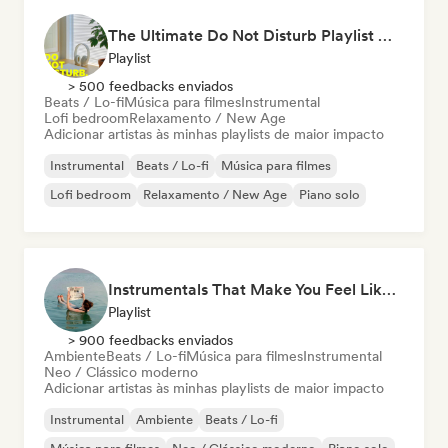
The Ultimate Do Not Disturb Playlist 🔕 Neo-Classical & Ambient Piano
Playlist
> 500 feedbacks enviados
Beats / Lo-fi
Música para filmes
Instrumental
Lofi bedroom
Relaxamento / New Age
Adicionar artistas às minhas playlists de maior impacto
Instrumental
Beats / Lo-fi
Música para filmes
Lofi bedroom
Relaxamento / New Age
Piano solo
Instrumentals That Make You Feel Like Floating
Playlist
> 900 feedbacks enviados
Ambiente
Beats / Lo-fi
Música para filmes
Instrumental
Neo / Clássico moderno
Adicionar artistas às minhas playlists de maior impacto
Instrumental
Ambiente
Beats / Lo-fi