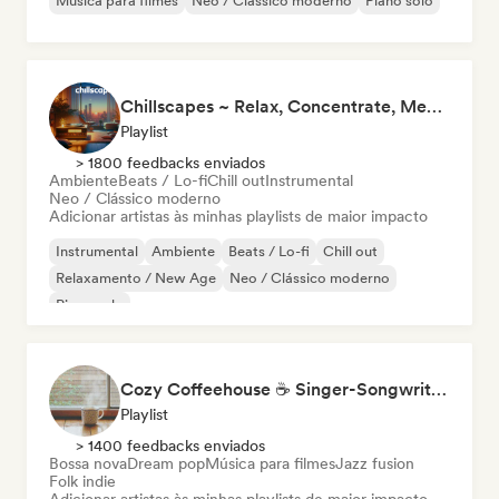
Música para filmes
Neo / Clássico moderno
Piano solo
Chillscapes ~ Relax, Concentrate, Meditate, Sleep, Dream
Playlist
> 1800 feedbacks enviados
Ambiente
Beats / Lo-fi
Chill out
Instrumental
Neo / Clássico moderno
Adicionar artistas às minhas playlists de maior impacto
Instrumental
Ambiente
Beats / Lo-fi
Chill out
Relaxamento / New Age
Neo / Clássico moderno
Piano solo
Cozy Coffeehouse ☕ Singer-Songwriter, Indie Folk & Acoustic
Playlist
> 1400 feedbacks enviados
Bossa nova
Dream pop
Música para filmes
Jazz fusion
Folk indie