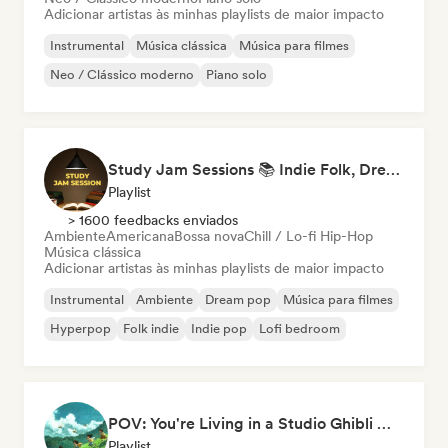
Adicionar artistas às minhas playlists de maior impacto
Instrumental
Música clássica
Música para filmes
Neo / Clássico moderno
Piano solo
Study Jam Sessions 📚 Indie Folk, Dream Pop & Singer-Songwriter
Playlist
> 1600 feedbacks enviados
Ambiente
Americana
Bossa nova
Chill / Lo-fi Hip-Hop
Música clássica
Adicionar artistas às minhas playlists de maior impacto
Instrumental
Ambiente
Dream pop
Música para filmes
Hyperpop
Folk indie
Indie pop
Lofi bedroom
POV: You're Living in a Studio Ghibli Movie 🌱 Neo-Classical Piano & Dream Pop
Playlist