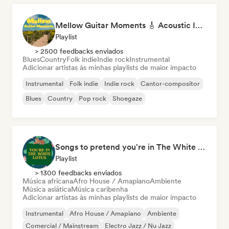
Mellow Guitar Moments 🎸 Acoustic Indie Folk & Singer-Songwriter
Playlist
> 2500 feedbacks enviados
Blues
Country
Folk indie
Indie rock
Instrumental
Adicionar artistas às minhas playlists de maior impacto
Instrumental
Folk indie
Indie rock
Cantor-compositor
Blues
Country
Pop rock
Shoegaze
Songs to pretend you're in The White Lotus
Playlist
> 1300 feedbacks enviados
Música africana
Afro House / Amapiano
Ambiente
Música asiática
Música caribenha
Adicionar artistas às minhas playlists de maior impacto
Instrumental
Afro House / Amapiano
Ambiente
Comercial / Mainstream
Electro Jazz / Nu Jazz