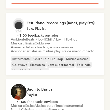
Felt Piano Recordings (label, playlists)
Selo, Playlist
> 3100 feedbacks enviados
Ambiente
Beats / Lo-fi
Chill / Lo-fi Hip-Hop
Música clássica
Coldwave
Assinar artistas e/ou lançar suas músicas
Adicionar artistas às minhas playlists de maior impacto
Instrumental
Chill / Lo-fi Hip-Hop
Música clássica
Coldwave
Eletrônica
Jazz experimental
Folk indie
Neo / Clássico moderno
Bach to Basics
Playlist
> 1100 feedbacks enviados
Música clássica
Música para filmes
Instrumental
Neo / Clássico moderno
Piano solo