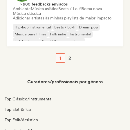
> 900 feedbacks enviados
Ambiente
Música asiática
Beats / Lo-fi
Bossa nova
Música clássica
Adicionar artistas às minhas playlists de maior impacto
Hip-hop instrumental
Beats / Lo-fi
Dream pop
Música para filmes
Folk indie
Instrumental
Lofi bedroom
Neo / Clássico moderno
1
2
Curadores/profissionais por género
Top Clássico/Instrumental
Top Eletrônica
Top Folk/Acústico