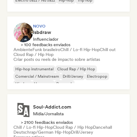
Electro Jazz / Nu Jazz
Hip-hop
Trip hop
NOVO
lsbdraw
Influenciador
> 100 feedbacks enviados
Ambiente
Funk brasileiro
Chill / Lo-fi Hip-Hop
Chill out
Cloud Rap / Hip Hop
Criar posts ou reels de impacto sobre artistas
Hip-hop instrumental
Cloud Rap / Hip Hop
Comercial / Mainstream
Drill/Jersey
Electropop
Hip-hop
Hyperpop
Pop rock
Soul-Addict.com
Mídia/Jornalista
> 2100 feedbacks enviados
Chill / Lo-fi Hip-Hop
Cloud Rap / Hip Hop
Dancehall
Deutschrap/German Hip-Hop
Drill/Jersey