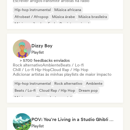
Escrever artigos
Transmitir artistas na rádio
Hip-hop instrumental
Música africana
Afrobeat / Afropop
Música árabe
Música brasileira
Música caribenha
Funk
Rap internacional
Dizzy Boy
Playlist
> 5700 feedbacks enviados
Rock alternativo
Ambiente
Beats / Lo-fi
Chill / Lo-fi Hip-Hop
Cloud Rap / Hip Hop
Adicionar artistas às minhas playlists de maior impacto
Hip-hop instrumental
Rock alternativo
Ambiente
Beats / Lo-fi
Cloud Rap / Hip Hop
Dream pop
Música para filmes
Instrumental
POV: You're Living in a Studio Ghibli Movie 🌱 Neo-Classical Piano & Dream Pop
Playlist