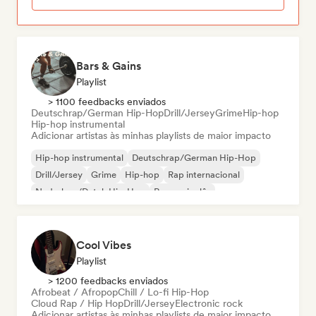
Bars & Gains
Playlist
> 1100 feedbacks enviados
Deutschrap/German Hip-Hop
Drill/Jersey
Grime
Hip-hop
Hip-hop instrumental
Adicionar artistas às minhas playlists de maior impacto
Hip-hop instrumental
Deutschrap/German Hip-Hop
Drill/Jersey
Grime
Hip-hop
Rap internacional
Nederhop/Dutch Hip-Hop
Rap em inglês
Cool Vibes
Playlist
> 1200 feedbacks enviados
Afrobeat / Afropop
Chill / Lo-fi Hip-Hop
Cloud Rap / Hip Hop
Drill/Jersey
Electronic rock
Adicionar artistas às minhas playlists de maior impacto