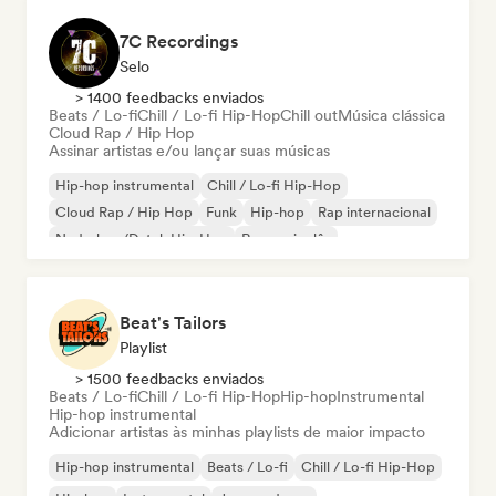
7C Recordings
Selo
> 1400 feedbacks enviados
Beats / Lo-fi
Chill / Lo-fi Hip-Hop
Chill out
Música clássica
Cloud Rap / Hip Hop
Assinar artistas e/ou lançar suas músicas
Hip-hop instrumental
Chill / Lo-fi Hip-Hop
Cloud Rap / Hip Hop
Funk
Hip-hop
Rap internacional
Nederhop/Dutch Hip-Hop
Rap em inglês
Beat's Tailors
Playlist
> 1500 feedbacks enviados
Beats / Lo-fi
Chill / Lo-fi Hip-Hop
Hip-hop
Instrumental
Hip-hop instrumental
Adicionar artistas às minhas playlists de maior impacto
Hip-hop instrumental
Beats / Lo-fi
Chill / Lo-fi Hip-Hop