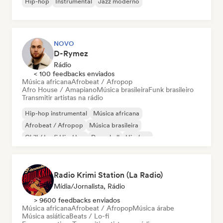
Hip-hop
Instrumental
Jazz moderno
NOVO
D-Rymez
Rádio
< 100 feedbacks enviados
Música africana
Afrobeat / Afropop
Afro House / Amapiano
Música brasileira
Funk brasileiro
Transmitir artistas na rádio
Hip-hop instrumental
Música africana
Afrobeat / Afropop
Música brasileira
Chill / Lo-fi Hip-Hop
Dancehall
Hip-hop
Rap internacional
Radio Krimi Station (La Radio)
Mídia/Jornalista, Rádio
> 9600 feedbacks enviados
Música africana
Afrobeat / Afropop
Música árabe
Música asiática
Beats / Lo-fi