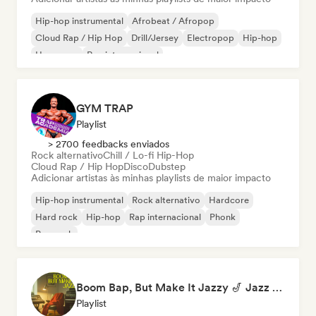
Hip-hop instrumental
Afrobeat / Afropop
Cloud Rap / Hip Hop
Drill/Jersey
Electropop
Hip-hop
Hyperpop
Rap internacional
GYM TRAP
Playlist
> 2700 feedbacks enviados
Rock alternativo
Chill / Lo-fi Hip-Hop
Cloud Rap / Hip Hop
Disco
Dubstep
Adicionar artistas às minhas playlists de maior impacto
Hip-hop instrumental
Rock alternativo
Hardcore
Hard rock
Hip-hop
Rap internacional
Phonk
Pop rock
Boom Bap, But Make It Jazzy 🎷 Jazz Rap, Underground & Conscious Hip-Hop
Playlist