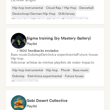
Escrever artigos
Hip-hop instrumental
Cloud Rap / Hip Hop
Dancehall
Deutschrap/German Hip-Hop
Drill/Jersey
Electro Jazz / Nu Jazz
Hip-hop
Rap internacional
Sigma training (by Mastery Gallery)
Playlist
> 1500 feedbacks enviados
Bass music
Dubstep
Eletrônica experimental
Future house
Hip-hop
Adicionar artistas às minhas playlists de maior impacto
Hip-hop instrumental
Hip-hop
Phonk
Bass music
Dubstep
Eletrônica experimental
Future house
Rap internacional
Gobi Desert Collective
Playlist