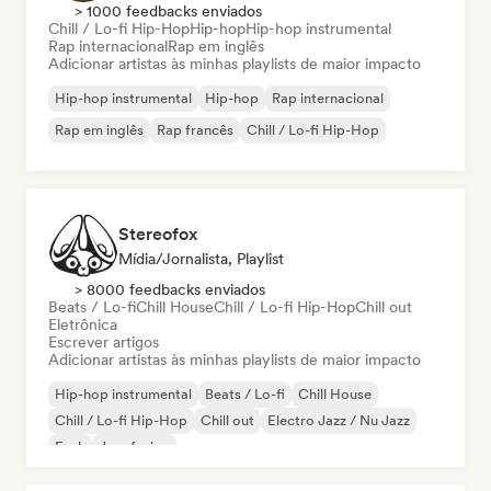
> 1000 feedbacks enviados
Chill / Lo-fi Hip-Hop
Hip-hop
Hip-hop instrumental
Rap internacional
Rap em inglês
Adicionar artistas às minhas playlists de maior impacto
Hip-hop instrumental
Hip-hop
Rap internacional
Rap em inglês
Rap francês
Chill / Lo-fi Hip-Hop
Stereofox
Mídia/Jornalista, Playlist
> 8000 feedbacks enviados
Beats / Lo-fi
Chill House
Chill / Lo-fi Hip-Hop
Chill out
Eletrônica
Escrever artigos
Adicionar artistas às minhas playlists de maior impacto
Hip-hop instrumental
Beats / Lo-fi
Chill House
Chill / Lo-fi Hip-Hop
Chill out
Electro Jazz / Nu Jazz
Funk
Jazz fusion