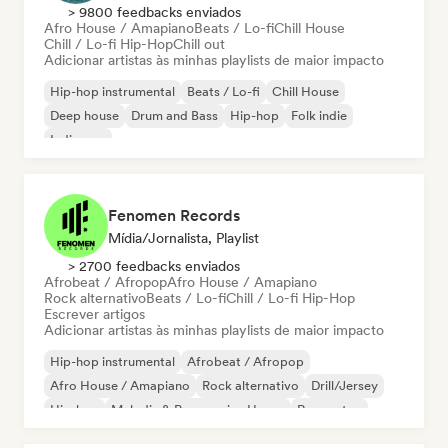
> 9800 feedbacks enviados
Afro House / Amapiano
Beats / Lo-fi
Chill House
Chill / Lo-fi Hip-Hop
Chill out
Adicionar artistas às minhas playlists de maior impacto
Hip-hop instrumental
Beats / Lo-fi
Chill House
Deep house
Drum and Bass
Hip-hop
Folk indie
Indie pop
Fenomen Records
Mídia/Jornalista, Playlist
> 2700 feedbacks enviados
Afrobeat / Afropop
Afro House / Amapiano
Rock alternativo
Beats / Lo-fi
Chill / Lo-fi Hip-Hop
Escrever artigos
Adicionar artistas às minhas playlists de maior impacto
Hip-hop instrumental
Afrobeat / Afropop
Afro House / Amapiano
Rock alternativo
Drill/Jersey
Hip-hop
Melodic & Progressive House
Reggaeton