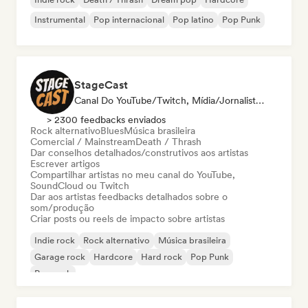
Instrumental
Pop internacional
Pop latino
Pop Punk
StageCast
Canal Do YouTube/Twitch, Mídia/Jornalista, Mentor, Influenciador, Especialista Em Som
> 2300 feedbacks enviados
Rock alternativo
Blues
Música brasileira
Comercial / Mainstream
Death / Thrash
Dar conselhos detalhados/construtivos aos artistas
Escrever artigos
Compartilhar artistas no meu canal do YouTube,
SoundCloud ou Twitch
Dar aos artistas feedbacks detalhados sobre o
som/produção
Criar posts ou reels de impacto sobre artistas
Indie rock
Rock alternativo
Música brasileira
Garage rock
Hardcore
Hard rock
Pop Punk
Pop rock