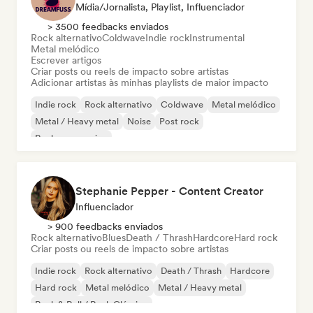
Mídia/Jornalista, Playlist, Influenciador
> 3500 feedbacks enviados
Rock alternativo
Coldwave
Indie rock
Instrumental
Metal melódico
Escrever artigos
Criar posts ou reels de impacto sobre artistas
Adicionar artistas às minhas playlists de maior impacto
Indie rock
Rock alternativo
Coldwave
Metal melódico
Metal / Heavy metal
Noise
Post rock
Rock progressivo
Stephanie Pepper - Content Creator
Influenciador
> 900 feedbacks enviados
Rock alternativo
Blues
Death / Thrash
Hardcore
Hard rock
Criar posts ou reels de impacto sobre artistas
Indie rock
Rock alternativo
Death / Thrash
Hardcore
Hard rock
Metal melódico
Metal / Heavy metal
Rock & Roll / Rock Clássico