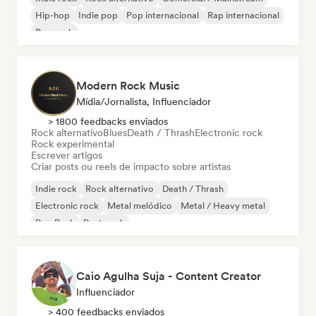
Hip-hop
Indie pop
Pop internacional
Rap internacional
Pop rock
Modern Rock Music
Mídia/Jornalista, Influenciador
> 1800 feedbacks enviados
Rock alternativo
Blues
Death / Thrash
Electronic rock
Rock experimental
Escrever artigos
Criar posts ou reels de impacto sobre artistas
Indie rock
Rock alternativo
Death / Thrash
Electronic rock
Metal melódico
Metal / Heavy metal
Pop Punk
Post punk
Caio Agulha Suja - Content Creator
Influenciador
> 400 feedbacks enviados