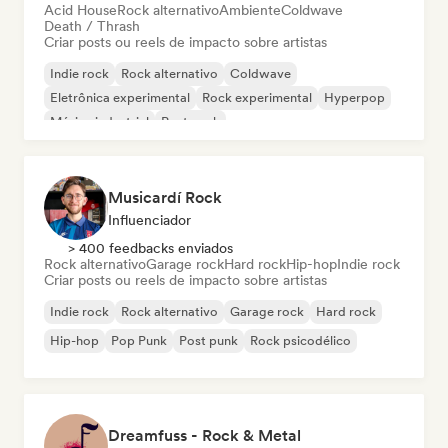
Acid House
Rock alternativo
Ambiente
Coldwave
Death / Thrash
Criar posts ou reels de impacto sobre artistas
Indie rock
Rock alternativo
Coldwave
Eletrônica experimental
Rock experimental
Hyperpop
Música industrial
Post punk
Musicardí Rock
Influenciador
> 400 feedbacks enviados
Rock alternativo
Garage rock
Hard rock
Hip-hop
Indie rock
Criar posts ou reels de impacto sobre artistas
Indie rock
Rock alternativo
Garage rock
Hard rock
Hip-hop
Pop Punk
Post punk
Rock psicodélico
Dreamfuss - Rock & Metal