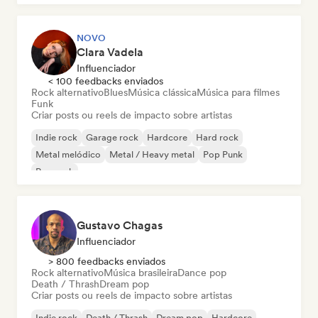
NOVO
Clara Vadela
Influenciador
< 100 feedbacks enviados
Rock alternativo
Blues
Música clássica
Música para filmes
Funk
Criar posts ou reels de impacto sobre artistas
Indie rock
Garage rock
Hardcore
Hard rock
Metal melódico
Metal / Heavy metal
Pop Punk
Pop rock
Gustavo Chagas
Influenciador
> 800 feedbacks enviados
Rock alternativo
Música brasileira
Dance pop
Death / Thrash
Dream pop
Criar posts ou reels de impacto sobre artistas
Indie rock
Death / Thrash
Dream pop
Hardcore