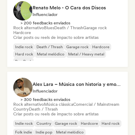
Renato Melo - O Cara dos Discos
Influenciador
> 200 feedbacks enviados
Rock alternativo
Blues
Death / Thrash
Garage rock
Hardcore
Criar posts ou reels de impacto sobre artistas
Indie rock
Death / Thrash
Garage rock
Hardcore
Hard rock
Metal melódico
Metal / Heavy metal
Pop Punk
Alex Lara – Música con historia y emociones
Influenciador
> 300 feedbacks enviados
Rock alternativo
Música clássica
Comercial / Mainstream
Country
Death / Thrash
Criar posts ou reels de impacto sobre artistas
Indie rock
Country
Garage rock
Hardcore
Hard rock
Folk indie
Indie pop
Metal melódico