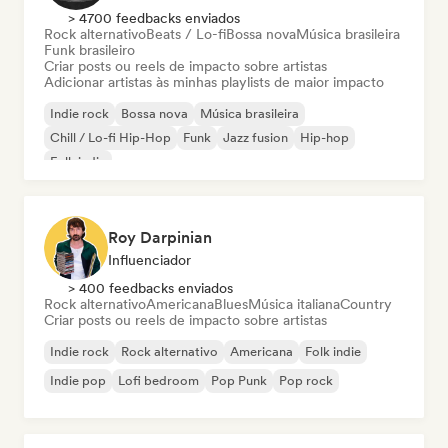
> 4700 feedbacks enviados
Rock alternativo
Beats / Lo-fi
Bossa nova
Música brasileira
Funk brasileiro
Criar posts ou reels de impacto sobre artistas
Adicionar artistas às minhas playlists de maior impacto
Indie rock
Bossa nova
Música brasileira
Chill / Lo-fi Hip-Hop
Funk
Jazz fusion
Hip-hop
Folk indie
Roy Darpinian
Influenciador
> 400 feedbacks enviados
Rock alternativo
Americana
Blues
Música italiana
Country
Criar posts ou reels de impacto sobre artistas
Indie rock
Rock alternativo
Americana
Folk indie
Indie pop
Lofi bedroom
Pop Punk
Pop rock