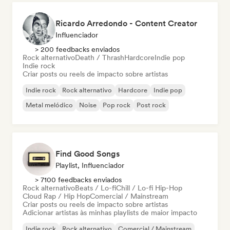
Ricardo Arredondo - Content Creator
Influenciador
> 200 feedbacks enviados
Rock alternativo
Death / Thrash
Hardcore
Indie pop
Indie rock
Criar posts ou reels de impacto sobre artistas
Indie rock
Rock alternativo
Hardcore
Indie pop
Metal melódico
Noise
Pop rock
Post rock
Find Good Songs
Playlist, Influenciador
> 7100 feedbacks enviados
Rock alternativo
Beats / Lo-fi
Chill / Lo-fi Hip-Hop
Cloud Rap / Hip Hop
Comercial / Mainstream
Criar posts ou reels de impacto sobre artistas
Adicionar artistas às minhas playlists de maior impacto
Indie rock
Rock alternativo
Comercial / Mainstream