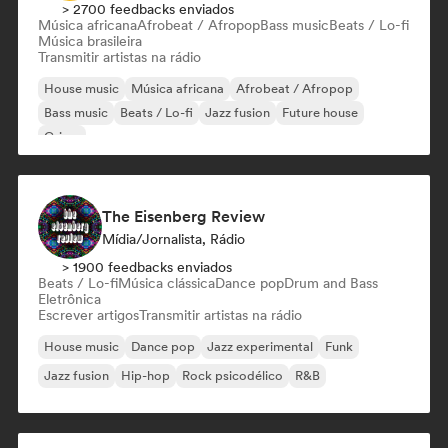
> 2700 feedbacks enviados
Música africana
Afrobeat / Afropop
Bass music
Beats / Lo-fi
Música brasileira
Transmitir artistas na rádio
House music
Música africana
Afrobeat / Afropop
Bass music
Beats / Lo-fi
Jazz fusion
Future house
Grime
The Eisenberg Review
Mídia/Jornalista, Rádio
> 1900 feedbacks enviados
Beats / Lo-fi
Música clássica
Dance pop
Drum and Bass
Eletrônica
Escrever artigos
Transmitir artistas na rádio
House music
Dance pop
Jazz experimental
Funk
Jazz fusion
Hip-hop
Rock psicodélico
R&B