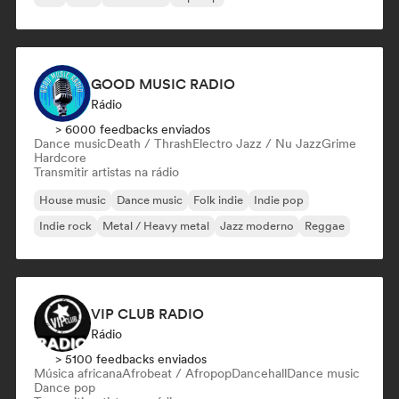
GOOD MUSIC RADIO
Rádio
> 6000 feedbacks enviados
Dance music
Death / Thrash
Electro Jazz / Nu Jazz
Grime
Hardcore
Transmitir artistas na rádio
House music
Dance music
Folk indie
Indie pop
Indie rock
Metal / Heavy metal
Jazz moderno
Reggae
VIP CLUB RADIO
Rádio
> 5100 feedbacks enviados
Música africana
Afrobeat / Afropop
Dancehall
Dance music
Dance pop