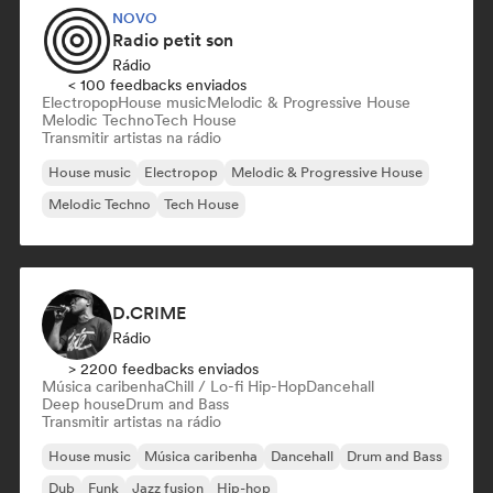
NOVO
Radio petit son
Rádio
< 100 feedbacks enviados
Electropop
House music
Melodic & Progressive House
Melodic Techno
Tech House
Transmitir artistas na rádio
House music
Electropop
Melodic & Progressive House
Melodic Techno
Tech House
D.CRIME
Rádio
> 2200 feedbacks enviados
Música caribenha
Chill / Lo-fi Hip-Hop
Dancehall
Deep house
Drum and Bass
Transmitir artistas na rádio
House music
Música caribenha
Dancehall
Drum and Bass
Dub
Funk
Jazz fusion
Hip-hop