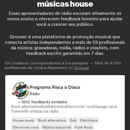
músicas house
Esses apresentadores de rádio escutam ativamente os
novos envios e oferecem feedback honesto para ajudar
você a crescer seu público.
Groover é uma plataforma de promoção musical que
conecta artistas independentes a mais de 59 profissionais
da música: gravadoras, mídia, rádios e playlists, com
feedback escrito garantido em 7 dias.
59
curadores correspondentes à tua pesquisa — Mais de 4.000
profissionais da música disponíveis no
Groover
Programa Risca o Disco
Rádio
> 1300 feedbacks enviados
Rock alternativo
Dub
Eletrônica
Electronic rock
Garage rock
Transmitir artistas na rádio
House music
Rock alternativo
Dub
Eletrônica
Electronic rock
Música industrial
Punk Rock