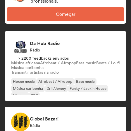
profissionais.
Começar
Da Hub Radio
Rádio
> 2200 feedbacks enviados
Música africana
Afrobeat / Afropop
Bass music
Beats / Lo-fi
Música caribenha
Transmitir artistas na rádio
House music
Afrobeat / Afropop
Bass music
Música caribenha
Drill/Jersey
Funky / Jackin House
Hip-hop
R&B
Global Bazar!
Rádio