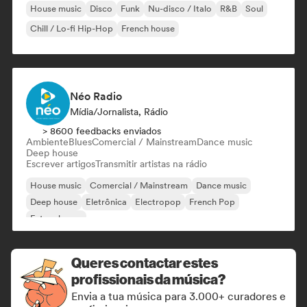
House music
Disco
Funk
Nu-disco / Italo
R&B
Soul
Chill / Lo-fi Hip-Hop
French house
Néo Radio
Mídia/Jornalista, Rádio
> 8600 feedbacks enviados
Ambiente
Blues
Comercial / Mainstream
Dance music
Deep house
Escrever artigos
Transmitir artistas na rádio
House music
Comercial / Mainstream
Dance music
Deep house
Eletrônica
Electropop
French Pop
Future house
Queres contactar estes
profissionais da música?
Envia a tua música para 3.000+ curadores e