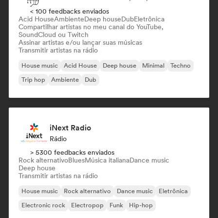
< 100 feedbacks enviados
Acid House
Ambiente
Deep house
Dub
Eletrônica
Compartilhar artistas no meu canal do YouTube,
SoundCloud ou Twitch
Assinar artistas e/ou lançar suas músicas
Transmitir artistas na rádio
House music
Acid House
Deep house
Minimal
Techno
Trip hop
Ambiente
Dub
iNext Radio
Rádio
> 5300 feedbacks enviados
Rock alternativo
Blues
Música italiana
Dance music
Deep house
Transmitir artistas na rádio
House music
Rock alternativo
Dance music
Eletrônica
Electronic rock
Electropop
Funk
Hip-hop