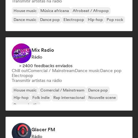
Transmitir artistas na rádio
House music
Música africana
Afrobeat / Afropop
Dance music
Dance pop
Electropop
Hip-hop
Pop rock
Mix Radio
Rádio
> 2400 feedbacks enviados
Chill out
Comercial / Mainstream
Dance music
Dance pop
Electropop
Transmitir artistas na rádio
House music
Comercial / Mainstream
Dance pop
Hip-hop
Folk indie
Rap internacional
Nouvelle scene
Rap em inglês
Glacer FM
Rádio