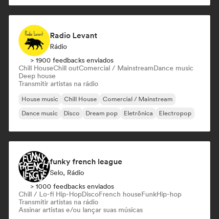
Radio Levant
Rádio
> 1900 feedbacks enviados
Chill House
Chill out
Comercial / Mainstream
Dance music
Deep house
Transmitir artistas na rádio
House music
Chill House
Comercial / Mainstream
Dance music
Disco
Dream pop
Eletrônica
Electropop
funky french league
Selo, Rádio
> 1000 feedbacks enviados
Chill / Lo-fi Hip-Hop
Disco
French house
Funk
Hip-hop
Transmitir artistas na rádio
Assinar artistas e/ou lançar suas músicas