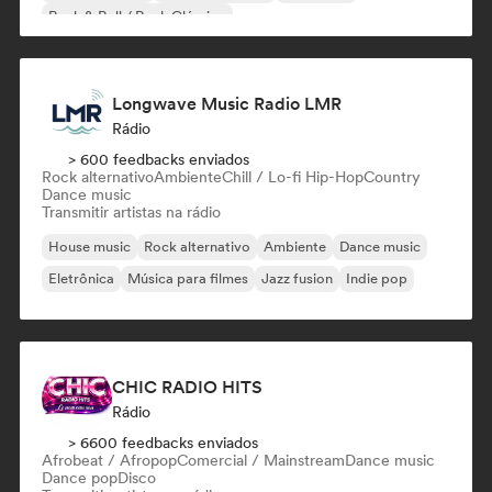
Rock & Roll / Rock Clássico
Longwave Music Radio LMR
Rádio
> 600 feedbacks enviados
Rock alternativo
Ambiente
Chill / Lo-fi Hip-Hop
Country
Dance music
Transmitir artistas na rádio
House music
Rock alternativo
Ambiente
Dance music
Eletrônica
Música para filmes
Jazz fusion
Indie pop
CHIC RADIO HITS
Rádio
> 6600 feedbacks enviados
Afrobeat / Afropop
Comercial / Mainstream
Dance music
Dance pop
Disco