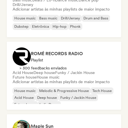
Bass music
Beats / Lo-fi
Dance music
Dance pop
Drill/Jersey
Adicionar artistas às minhas playlists de maior impacto
House music
Bass music
Drill/Jersey
Drum and Bass
Dubstep
Eletrônica
Hip-hop
Phonk
ROMÉ RECORDS RADIO
Playlist
> 300 feedbacks enviados
Acid House
Deep house
Funky / Jackin House
Future house
House music
Adicionar artistas às minhas playlists de maior impacto
House music
Melodic & Progressive House
Tech House
Acid House
Deep house
Funky / Jackin House
Future house
Indie Dance
Maple Sun