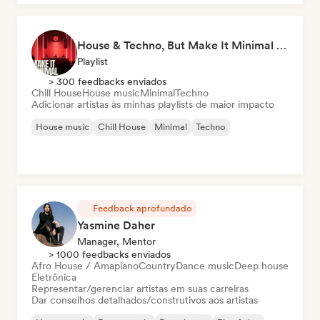
House & Techno, But Make It Minimal 🎚️ Tech House & Melodic Grooves
Playlist
> 300 feedbacks enviados
Chill House
House music
Minimal
Techno
Adicionar artistas às minhas playlists de maior impacto
House music
Chill House
Minimal
Techno
Feedback aprofundado
Yasmine Daher
Manager, Mentor
> 1000 feedbacks enviados
Afro House / Amapiano
Country
Dance music
Deep house
Eletrônica
Representar/gerenciar artistas em suas carreiras
Dar conselhos detalhados/construtivos aos artistas