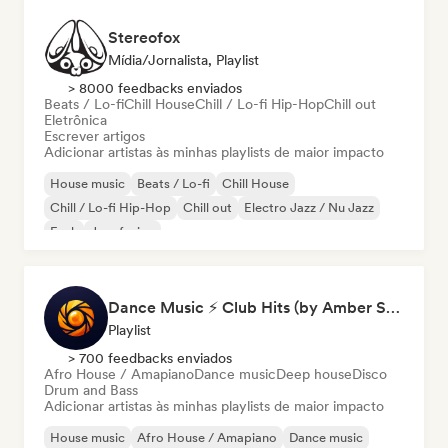
Stereofox
Mídia/Jornalista, Playlist
> 8000 feedbacks enviados
Beats / Lo-fi
Chill House
Chill / Lo-fi Hip-Hop
Chill out
Eletrônica
Escrever artigos
Adicionar artistas às minhas playlists de maior impacto
House music
Beats / Lo-fi
Chill House
Chill / Lo-fi Hip-Hop
Chill out
Electro Jazz / Nu Jazz
Funk
Jazz fusion
Dance Music ⚡ Club Hits (by Amber Sounds)
Playlist
> 700 feedbacks enviados
Afro House / Amapiano
Dance music
Deep house
Disco
Drum and Bass
Adicionar artistas às minhas playlists de maior impacto
House music
Afro House / Amapiano
Dance music