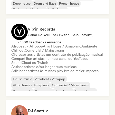
Deep house
Drum and Bass
French house
Funky / Jackin House
Indie Dance
Vib'in Records
Canal Do YouTube/Twitch, Selo, Playlist, Editora
> 1300 feedbacks enviados
Afrobeat / Afropop
Afro House / Amapiano
Ambiente
Chill out
Comercial / Mainstream
Oferecer aos artistas um contrato de publicação musical
Compartilhar artistas no meu canal do YouTube,
SoundCloud ou Twitch
Assinar artistas e/ou lançar suas músicas
Adicionar artistas às minhas playlists de maior impacto
House music
Afrobeat / Afropop
Afro House / Amapiano
Comercial / Mainstream
Dance music
Dance pop
Deep house
French house
DJ Scott-e