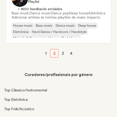
Playlist
> 1600 feedbacks enviados
Bass music
Dance music
Dance pop
Deep house
Eletrônica
Adicionar artistas às minhas playlists de maior impacto
House music
Bass music
Dance music
Deep house
Eletrônica
Hard Dance / Hardcore / Hardstyle
Melodic & Progressive House
Tech House
1
2
3
4
Curadores/profissionais por género
Top Clássico/Instrumental
Top Eletrônica
Top Folk/Acústico