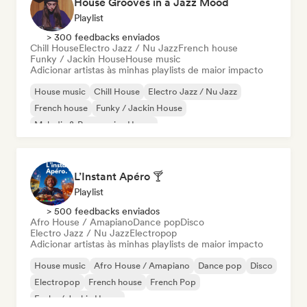
House Grooves in a Jazz Mood
Playlist
> 300 feedbacks enviados
Chill House
Electro Jazz / Nu Jazz
French house
Funky / Jackin House
House music
Adicionar artistas às minhas playlists de maior impacto
House music
Chill House
Electro Jazz / Nu Jazz
French house
Funky / Jackin House
Melodic & Progressive House
Organic House / Downtempo
L’Instant Apéro 🍸
Playlist
> 500 feedbacks enviados
Afro House / Amapiano
Dance pop
Disco
Electro Jazz / Nu Jazz
Electropop
Adicionar artistas às minhas playlists de maior impacto
House music
Afro House / Amapiano
Dance pop
Disco
Electropop
French house
French Pop
Funky / Jackin House