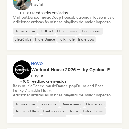
Playlist
> 1100 feedbacks enviados
Chill out
Dance music
Deep house
Eletrônica
House music
Adicionar artistas às minhas playlists de maior impacto
House music
Chill out
Dance music
Deep house
Eletrônica
Indie Dance
Folk indie
Indie pop
NOVO
Workout House 2026 💪 by Cyclout Records
Playlist
> 100 feedbacks enviados
Bass music
Dance music
Dance pop
Drum and Bass
Funky / Jackin House
Adicionar artistas às minhas playlists de maior impacto
House music
Bass music
Dance music
Dance pop
Drum and Bass
Funky / Jackin House
Future house
Melodic & Progressive House