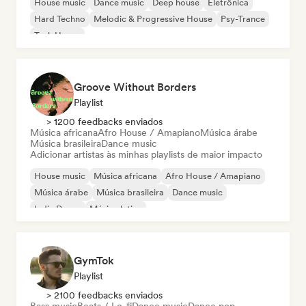
House music
Dance music
Deep house
Eletrônica
Hard Techno
Melodic & Progressive House
Psy-Trance
Tech House
Groove Without Borders
Playlist
> 1200 feedbacks enviados
Música africana
Afro House / Amapiano
Música árabe
Música brasileira
Dance music
Adicionar artistas às minhas playlists de maior impacto
House music
Música africana
Afro House / Amapiano
Música árabe
Música brasileira
Dance music
Indie Dance
Música latina
GymTok
Playlist
> 2100 feedbacks enviados