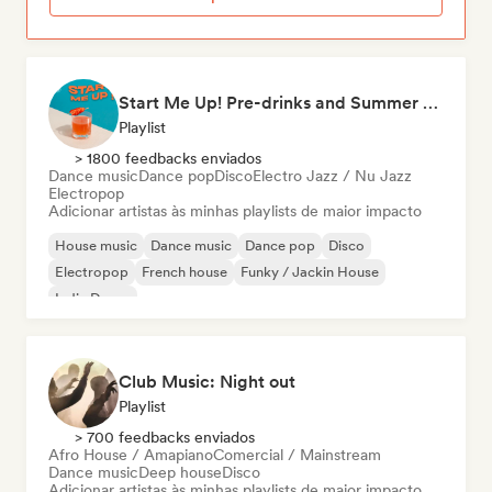
Start Me Up! Pre-drinks and Summer Party 🍹
Playlist
> 1800 feedbacks enviados
Dance music
Dance pop
Disco
Electro Jazz / Nu Jazz
Electropop
Adicionar artistas às minhas playlists de maior impacto
House music
Dance music
Dance pop
Disco
Electropop
French house
Funky / Jackin House
Indie Dance
Club Music: Night out
Playlist
> 700 feedbacks enviados
Afro House / Amapiano
Comercial / Mainstream
Dance music
Deep house
Disco
Adicionar artistas às minhas playlists de maior impacto