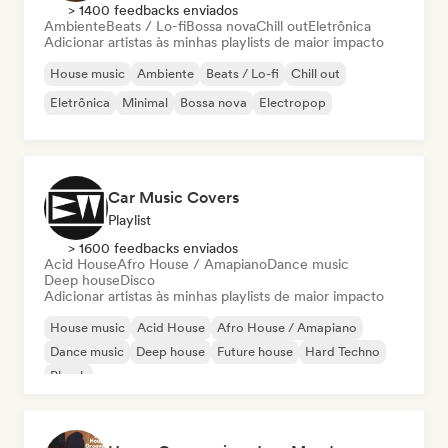
> 1400 feedbacks enviados
Ambiente
Beats / Lo-fi
Bossa nova
Chill out
Eletrônica
Adicionar artistas às minhas playlists de maior impacto
House music
Ambiente
Beats / Lo-fi
Chill out
Eletrônica
Minimal
Bossa nova
Electropop
Car Music Covers
Playlist
> 1600 feedbacks enviados
Acid House
Afro House / Amapiano
Dance music
Deep house
Disco
Adicionar artistas às minhas playlists de maior impacto
House music
Acid House
Afro House / Amapiano
Dance music
Deep house
Future house
Hard Techno
Phonk