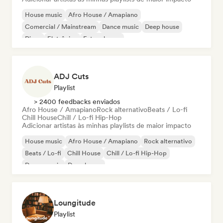
House music
Afro House / Amapiano
Comercial / Mainstream
Dance music
Deep house
Disco
Eletrônica
Future house
ADJ Cuts
Playlist
> 2400 feedbacks enviados
Afro House / Amapiano
Rock alternativo
Beats / Lo-fi
Chill House
Chill / Lo-fi Hip-Hop
Adicionar artistas às minhas playlists de maior impacto
House music
Afro House / Amapiano
Rock alternativo
Beats / Lo-fi
Chill House
Chill / Lo-fi Hip-Hop
Dance music
Deep house
Loungitude
Playlist