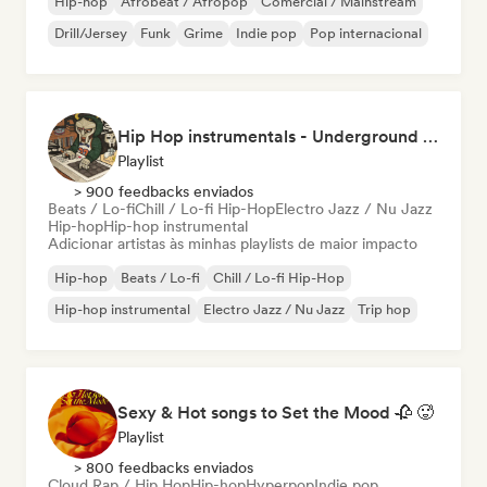
Hip-hop
Afrobeat / Afropop
Comercial / Mainstream
Drill/Jersey
Funk
Grime
Indie pop
Pop internacional
Hip Hop instrumentals - Underground boombap & Lo Fi Hip Hop (by Snaap)
Playlist
> 900 feedbacks enviados
Beats / Lo-fi
Chill / Lo-fi Hip-Hop
Electro Jazz / Nu Jazz
Hip-hop
Hip-hop instrumental
Adicionar artistas às minhas playlists de maior impacto
Hip-hop
Beats / Lo-fi
Chill / Lo-fi Hip-Hop
Hip-hop instrumental
Electro Jazz / Nu Jazz
Trip hop
Sexy & Hot songs to Set the Mood 🥀 🥵
Playlist
> 800 feedbacks enviados
Cloud Rap / Hip Hop
Hip-hop
Hyperpop
Indie pop