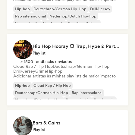
Hip-hop
Deutschrap/German Hip-Hop
Drill/Jersey
Rap internacional
Nederhop/Dutch Hip-Hop
Rap em inglês
Rap francês
Rap/Trap Italiano
Hip Hop Hooray 💥 Trap, Hype & Party Rap Bangers
Playlist
> 1500 feedbacks enviados
Cloud Rap / Hip Hop
Deutschrap/German Hip-Hop
Drill/Jersey
Grime
Hip-hop
Adicionar artistas às minhas playlists de maior impacto
Hip-hop
Cloud Rap / Hip Hop
Deutschrap/German Hip-Hop
Rap internacional
Nederhop/Dutch Hip-Hop
Rap em inglês
Rap francês
Rap/Trap Italiano
Bars & Gains
Playlist