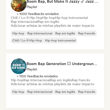
Boom Bap, But Make It Jazzy 🎷 Jazz Rap, Underground & Conscious Hip-Hop
Playlist
> 1000 feedbacks enviados
Chill / Lo-fi Hip-Hop
Hip-hop
Hip-hop instrumental
Rap internacional
Rap em inglês
Adicionar artistas às minhas playlists de maior impacto
Hip-hop
Rap internacional
Rap em inglês
Rap francês
Chill / Lo-fi Hip-Hop
Hip-hop instrumental
Boom Bap Generation 💥 Underground Hip-Hop, East Coast & Jazz Rap
Playlist
> 1100 feedbacks enviados
Hip-hop
Rap internacional
Rap em inglês
Rap francês
Adicionar artistas às minhas playlists de maior impacto
Hip-hop
Rap internacional
Rap em inglês
Rap francês