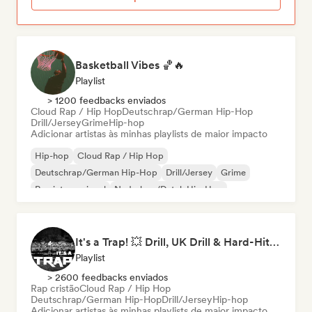
Basketball Vibes 🏀🔥
Playlist
> 1200 feedbacks enviados
Cloud Rap / Hip Hop
Deutschrap/German Hip-Hop
Drill/Jersey
Grime
Hip-hop
Adicionar artistas às minhas playlists de maior impacto
Hip-hop
Cloud Rap / Hip Hop
Deutschrap/German Hip-Hop
Drill/Jersey
Grime
Rap internacional
Nederhop/Dutch Hip-Hop
Rap em inglês
It's a Trap! 💥 Drill, UK Drill & Hard-Hitting Trap
Playlist
> 2600 feedbacks enviados
Rap cristão
Cloud Rap / Hip Hop
Deutschrap/German Hip-Hop
Drill/Jersey
Hip-hop
Adicionar artistas às minhas playlists de maior impacto