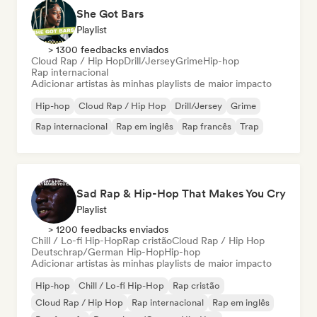
She Got Bars
Playlist
> 1300 feedbacks enviados
Cloud Rap / Hip Hop
Drill/Jersey
Grime
Hip-hop
Rap internacional
Adicionar artistas às minhas playlists de maior impacto
Hip-hop
Cloud Rap / Hip Hop
Drill/Jersey
Grime
Rap internacional
Rap em inglês
Rap francês
Trap
Sad Rap & Hip-Hop That Makes You Cry
Playlist
> 1200 feedbacks enviados
Chill / Lo-fi Hip-Hop
Rap cristão
Cloud Rap / Hip Hop
Deutschrap/German Hip-Hop
Hip-hop
Adicionar artistas às minhas playlists de maior impacto
Hip-hop
Chill / Lo-fi Hip-Hop
Rap cristão
Cloud Rap / Hip Hop
Rap internacional
Rap em inglês