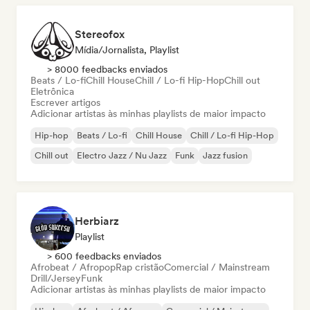
Stereofox
Mídia/Jornalista, Playlist
> 8000 feedbacks enviados
Beats / Lo-fi
Chill House
Chill / Lo-fi Hip-Hop
Chill out
Eletrônica
Escrever artigos
Adicionar artistas às minhas playlists de maior impacto
Hip-hop
Beats / Lo-fi
Chill House
Chill / Lo-fi Hip-Hop
Chill out
Electro Jazz / Nu Jazz
Funk
Jazz fusion
Herbiarz
Playlist
> 600 feedbacks enviados
Afrobeat / Afropop
Rap cristão
Comercial / Mainstream
Drill/Jersey
Funk
Adicionar artistas às minhas playlists de maior impacto