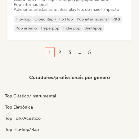
Pop internacional
Adicionar artistas às minhas playlists de maior impacto
Hip-hop
Cloud Rap / Hip Hop
Pop internacional
R&B
Pop urbano
Hyperpop
Indie pop
Synthpop
1
2
3
...
5
Curadores/profissionais por género
Top Clássico/Instrumental
Top Eletrônica
Top Folk/Acústico
Top Hip-hop/Rap