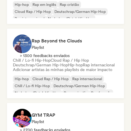
Hip-hop
Rap em inglês
Rap cristão
Cloud Rap / Hip Hop
Deutschrap/German Hip-Hop
Rap internacional
Nederhop/Dutch Hip-Hop
Rap francês
Rap Beyond the Clouds
Playlist
> 1300 feedbacks enviados
Chill / Lo-fi Hip-Hop
Cloud Rap / Hip Hop
Deutschrap/German Hip-Hop
Hip-hop
Rap internacional
Adicionar artistas às minhas playlists de maior impacto
Hip-hop
Cloud Rap / Hip Hop
Rap internacional
Chill / Lo-fi Hip-Hop
Deutschrap/German Hip-Hop
Nederhop/Dutch Hip-Hop
Rap em inglês
Rap francês
GYM TRAP
Playlist
> 2700 feedbacks enviados