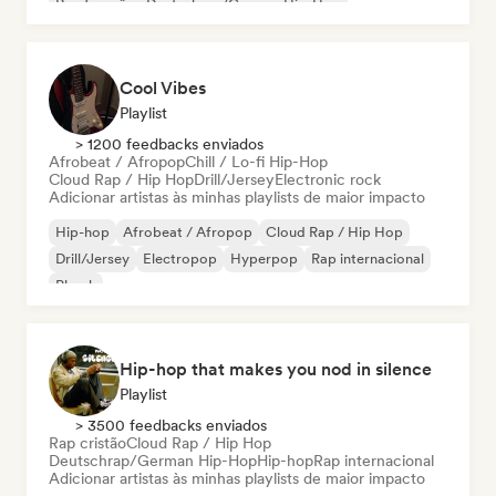
Rap francês
Deutschrap/German Hip-Hop
Cool Vibes
Playlist
> 1200 feedbacks enviados
Afrobeat / Afropop
Chill / Lo-fi Hip-Hop
Cloud Rap / Hip Hop
Drill/Jersey
Electronic rock
Adicionar artistas às minhas playlists de maior impacto
Hip-hop
Afrobeat / Afropop
Cloud Rap / Hip Hop
Drill/Jersey
Electropop
Hyperpop
Rap internacional
Phonk
Hip-hop that makes you nod in silence
Playlist
> 3500 feedbacks enviados
Rap cristão
Cloud Rap / Hip Hop
Deutschrap/German Hip-Hop
Hip-hop
Rap internacional
Adicionar artistas às minhas playlists de maior impacto