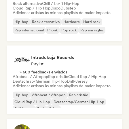
Rock alternativo
Chill / Lo-fi Hip-Hop
Cloud Rap / Hip Hop
Disco
Dubstep
Adicionar artistas às minhas playlists de maior impacto
Hip-hop
Rock alternativo
Hardcore
Hard rock
Rap internacional
Phonk
Pop rock
Rap em inglês
Introdukcja Records
Playlist
> 600 feedbacks enviados
Afrobeat / Afropop
Rap cristão
Cloud Rap / Hip Hop
Deutschrap/German Hip-Hop
Drill/Jersey
Adicionar artistas às minhas playlists de maior impacto
Hip-hop
Afrobeat / Afropop
Rap cristão
Cloud Rap / Hip Hop
Deutschrap/German Hip-Hop
Drill/Jersey
Funk
Grime