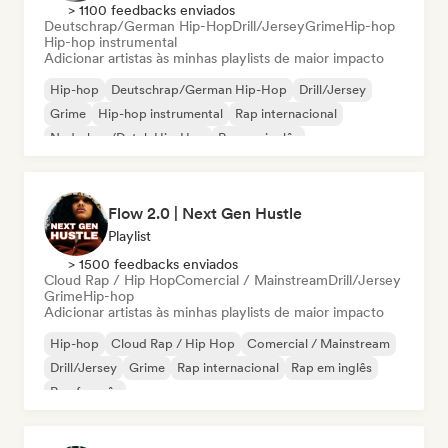
> 1100 feedbacks enviados
Deutschrap/German Hip-Hop
Drill/Jersey
Grime
Hip-hop
Hip-hop instrumental
Adicionar artistas às minhas playlists de maior impacto
Hip-hop
Deutschrap/German Hip-Hop
Drill/Jersey
Grime
Hip-hop instrumental
Rap internacional
Nederhop/Dutch Hip-Hop
Rap em inglês
Flow 2.0 | Next Gen Hustle
Playlist
> 1500 feedbacks enviados
Cloud Rap / Hip Hop
Comercial / Mainstream
Drill/Jersey
Grime
Hip-hop
Adicionar artistas às minhas playlists de maior impacto
Hip-hop
Cloud Rap / Hip Hop
Comercial / Mainstream
Drill/Jersey
Grime
Rap internacional
Rap em inglês
Rap francês