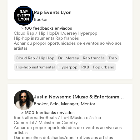
Rap Events Lyon
Booker
> 100 feedbacks enviados
Cloud Rap / Hip Hop
Drill/Jersey
Hyperpop
Hip-hop instrumental
Rap francês
Achar ou propor oportunidades de eventos ao vivo aos
artistas
Cloud Rap / Hip Hop
Drill/Jersey
Rap francês
Trap
Hip-hop instrumental
Hyperpop
R&B
Pop urbano
Justin Newsome (Music & Entertainment Executive | A&R, Artist Development & Partnerships | Applied AI & Systems Strategy)
Booker, Selo, Manager, Mentor
> 1500 feedbacks enviados
Rock alternativo
Beats / Lo-fi
Música clássica
Comercial / Mainstream
Country
Achar ou propor oportunidades de eventos ao vivo aos
artistas
Dar conselhos detalhados/construtivos aos artistas