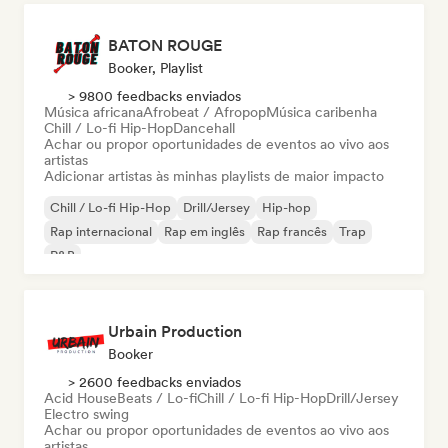
BATON ROUGE
Booker, Playlist
> 9800 feedbacks enviados
Música africana
Afrobeat / Afropop
Música caribenha
Chill / Lo-fi Hip-Hop
Dancehall
Achar ou propor oportunidades de eventos ao vivo aos
artistas
Adicionar artistas às minhas playlists de maior impacto
Chill / Lo-fi Hip-Hop
Drill/Jersey
Hip-hop
Rap internacional
Rap em inglês
Rap francês
Trap
R&B
Urbain Production
Booker
> 2600 feedbacks enviados
Acid House
Beats / Lo-fi
Chill / Lo-fi Hip-Hop
Drill/Jersey
Electro swing
Achar ou propor oportunidades de eventos ao vivo aos
artistas