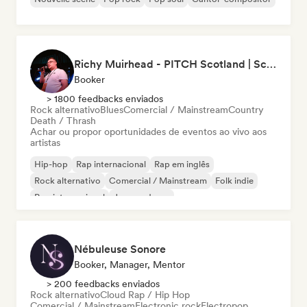
Richy Muirhead - PITCH Scotland | Scottish Alternative Music Awards (SAMA)
Booker
> 1800 feedbacks enviados
Rock alternativo
Blues
Comercial / Mainstream
Country
Death / Thrash
Achar ou propor oportunidades de eventos ao vivo aos
artistas
Hip-hop
Rap internacional
Rap em inglês
Rock alternativo
Comercial / Mainstream
Folk indie
Pop internacional
Jazz moderno
Nébuleuse Sonore
Booker, Manager, Mentor
> 200 feedbacks enviados
Rock alternativo
Cloud Rap / Hip Hop
Comercial / Mainstream
Electronic rock
Electropop