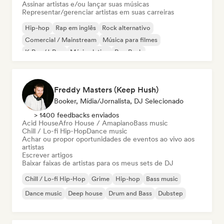
Assinar artistas e/ou lançar suas músicas
Representar/gerenciar artistas em suas carreiras
Hip-hop
Rap em inglês
Rock alternativo
Comercial / Mainstream
Música para filmes
K-Pop/J-Pop
Música latina
Pop Punk
Freddy Masters (Keep Hush)
Booker, Mídia/Jornalista, DJ Selecionado
> 1400 feedbacks enviados
Acid House
Afro House / Amapiano
Bass music
Chill / Lo-fi Hip-Hop
Dance music
Achar ou propor oportunidades de eventos ao vivo aos
artistas
Escrever artigos
Baixar faixas de artistas para os meus sets de DJ
Chill / Lo-fi Hip-Hop
Grime
Hip-hop
Bass music
Dance music
Deep house
Drum and Bass
Dubstep