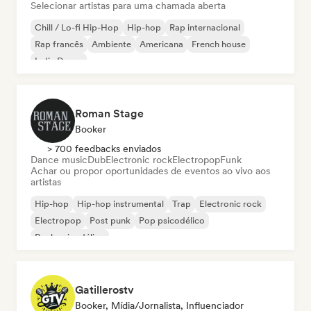
Selecionar artistas para uma chamada aberta
Chill / Lo-fi Hip-Hop
Hip-hop
Rap internacional
Rap francês
Ambiente
Americana
French house
Indie Dance
Roman Stage
Booker
> 700 feedbacks enviados
Dance music
Dub
Electronic rock
Electropop
Funk
Achar ou propor oportunidades de eventos ao vivo aos
artistas
Hip-hop
Hip-hop instrumental
Trap
Electronic rock
Electropop
Post punk
Pop psicodélico
Rock psicodélico
Gatillerostv
Booker, Mídia/Jornalista, Influenciador