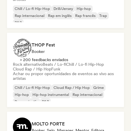
Chill / Lo-fi Hip-Hop
Drill/Jersey
Hip-hop
Rap internacional
Rap em inglês
Rap francês
Trap
R&B
THOP Fest
Booker
> 200 feedbacks enviados
Rock alternativo
Beats / Lo-fi
Chill / Lo-fi Hip-Hop
Cloud Rap / Hip Hop
Funk
Achar ou propor oportunidades de eventos ao vivo aos
artistas
Chill / Lo-fi Hip-Hop
Cloud Rap / Hip Hop
Grime
Hip-hop
Hip-hop instrumental
Rap internacional
Rap em inglês
R&B
MOLTO FORTE
Booker, Selo, Manager, Mentor, Editora