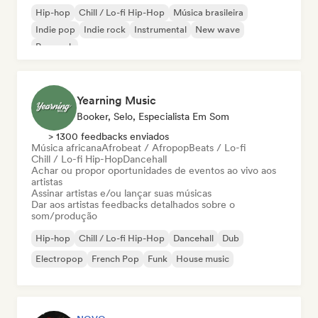
Hip-hop
Chill / Lo-fi Hip-Hop
Música brasileira
Indie pop
Indie rock
Instrumental
New wave
Pop rock
Yearning Music
Booker, Selo, Especialista Em Som
> 1300 feedbacks enviados
Música africana
Afrobeat / Afropop
Beats / Lo-fi
Chill / Lo-fi Hip-Hop
Dancehall
Achar ou propor oportunidades de eventos ao vivo aos
artistas
Assinar artistas e/ou lançar suas músicas
Dar aos artistas feedbacks detalhados sobre o
som/produção
Hip-hop
Chill / Lo-fi Hip-Hop
Dancehall
Dub
Electropop
French Pop
Funk
House music