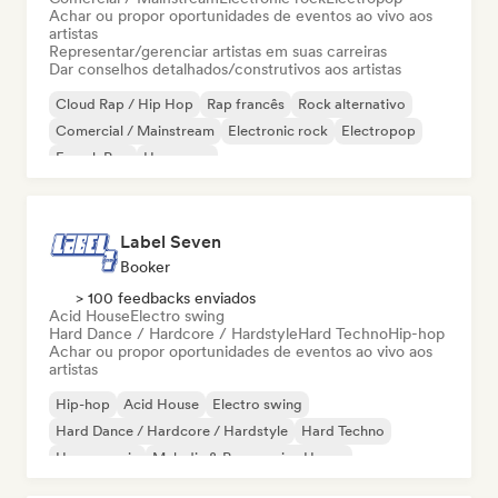
Achar ou propor oportunidades de eventos ao vivo aos
artistas
Representar/gerenciar artistas em suas carreiras
Dar conselhos detalhados/construtivos aos artistas
Cloud Rap / Hip Hop
Rap francês
Rock alternativo
Comercial / Mainstream
Electronic rock
Electropop
French Pop
Hyperpop
Label Seven
Booker
> 100 feedbacks enviados
Acid House
Electro swing
Hard Dance / Hardcore / Hardstyle
Hard Techno
Hip-hop
Achar ou propor oportunidades de eventos ao vivo aos
artistas
Hip-hop
Acid House
Electro swing
Hard Dance / Hardcore / Hardstyle
Hard Techno
House music
Melodic & Progressive House
Nouvelle scene