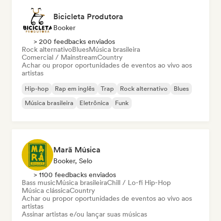
Bicicleta Produtora
Booker
> 200 feedbacks enviados
Rock alternativo
Blues
Música brasileira
Comercial / Mainstream
Country
Achar ou propor oportunidades de eventos ao vivo aos
artistas
Hip-hop
Rap em inglês
Trap
Rock alternativo
Blues
Música brasileira
Eletrônica
Funk
Marã Música
Booker, Selo
> 1100 feedbacks enviados
Bass music
Música brasileira
Chill / Lo-fi Hip-Hop
Música clássica
Country
Achar ou propor oportunidades de eventos ao vivo aos
artistas
Assinar artistas e/ou lançar suas músicas