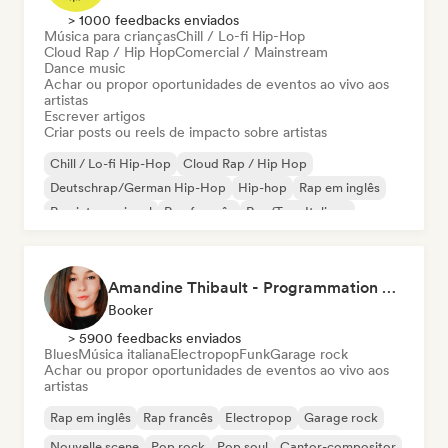
> 1000 feedbacks enviados
Música para crianças
Chill / Lo-fi Hip-Hop
Cloud Rap / Hip Hop
Comercial / Mainstream
Dance music
Achar ou propor oportunidades de eventos ao vivo aos
artistas
Escrever artigos
Criar posts ou reels de impacto sobre artistas
Chill / Lo-fi Hip-Hop
Cloud Rap / Hip Hop
Deutschrap/German Hip-Hop
Hip-hop
Rap em inglês
Rap internacional
Rap francês
Rap/Trap Italiano
Amandine Thibault - Programmation Concerts SMAC IDF, Booking, Management
Booker
> 5900 feedbacks enviados
Blues
Música italiana
Electropop
Funk
Garage rock
Achar ou propor oportunidades de eventos ao vivo aos
artistas
Rap em inglês
Rap francês
Electropop
Garage rock
Nouvelle scene
Pop rock
Pop soul
Cantor-compositor