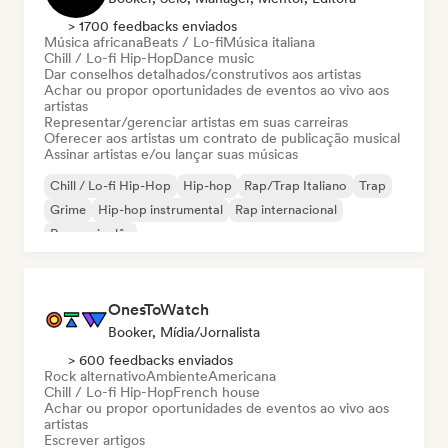
> 1700 feedbacks enviados
Música africana
Beats / Lo-fi
Música italiana
Chill / Lo-fi Hip-Hop
Dance music
Dar conselhos detalhados/construtivos aos artistas
Achar ou propor oportunidades de eventos ao vivo aos
artistas
Representar/gerenciar artistas em suas carreiras
Oferecer aos artistas um contrato de publicação musical
Assinar artistas e/ou lançar suas músicas
Chill / Lo-fi Hip-Hop
Hip-hop
Rap/Trap Italiano
Trap
Grime
Hip-hop instrumental
Rap internacional
Rap em inglês
OnesToWatch
Booker, Mídia/Jornalista
> 600 feedbacks enviados
Rock alternativo
Ambiente
Americana
Chill / Lo-fi Hip-Hop
French house
Achar ou propor oportunidades de eventos ao vivo aos
artistas
Escrever artigos