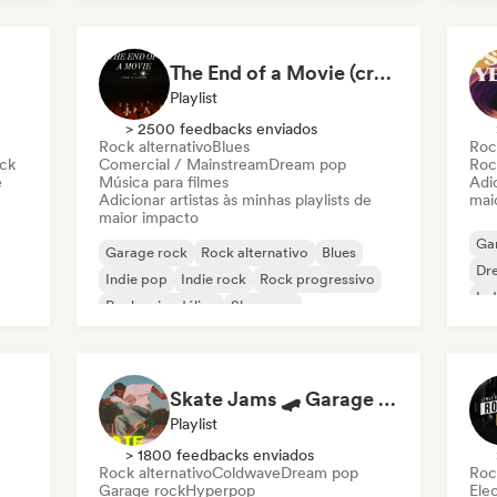
The End of a Movie (credit scenes) 🎞️ Cinematic Dream Pop & Bedroom Indie
Playlist
> 2500 feedbacks enviados
Rock alternativo
Blues
Roc
ock
Comercial / Mainstream
Dream pop
Roc
e
Música para filmes
Adic
Adicionar artistas às minhas playlists de
mai
maior impacto
Ga
Garage rock
Rock alternativo
Blues
Dr
Indie pop
Indie rock
Rock progressivo
Ind
Rock psicodélico
Shoegaze
Skate Jams 🛹 Garage Rock, Surf Rock & Neo-Psych
Playlist
> 1800 feedbacks enviados
Rock alternativo
Coldwave
Dream pop
Roc
Garage rock
Hyperpop
Ele