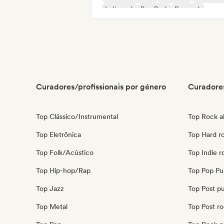
Indie rock
Pop Punk
Pop rock
Curadores/profissionais por género
Curadores
Top Clássico/Instrumental
Top Rock al
Top Eletrônica
Top Hard r
Top Folk/Acústico
Top Indie r
Top Hip-hop/Rap
Top Pop Pu
Top Jazz
Top Post p
Top Metal
Top Post r