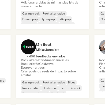
e
Adicionar artistas às minhas playlists de
Cri
maior impacto
arti
Garage rock
Rock alternativo
Ga
Dream pop
Hyperpop
Indie pop
Co
Indie rock
Lofi bedroom
Pop rock
Ha
On Beat
Mídia/Jornalista
> 400 feedbacks enviados
Rock alternativo
Americana
Blues
Roc
Rock cristão
Coldwave
Ele
Escrever artigos
Cri
Criar posts ou reels de impacto sobre
arti
artistas
ave
Ga
Garage rock
Rock alternativo
Blues
Ele
Rock cristão
Coldwave
Electronic rock
Ha
Rock experimental
Hard rock
Met