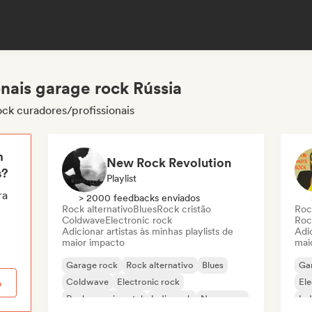
nais garage rock Rússia
ock curadores/profissionais
m
New Rock Revolution
s?
Playlist
ra
> 2000 feedbacks enviados
Rock alternativo
Blues
Rock cristão
Roc
Coldwave
Electronic rock
Roc
Adicionar artistas às minhas playlists de
Adic
maior impacto
mai
Garage rock
Rock alternativo
Blues
Ga
Coldwave
Electronic rock
Ele
o
Rock experimental
Indie rock
New wave
Ind