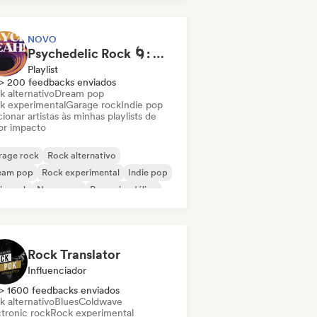
NOVO
Psychedelic Rock 🌀: Modern Psych & Turkish Vibes
Playlist
> 200 feedbacks enviados
k alternativo
Dream pop
k experimental
Garage rock
Indie pop
ionar artistas às minhas playlists de
or impacto
rage rock
Rock alternativo
eam pop
Rock experimental
Indie pop
ie rock
New wave
Pop psicodélico
Rock Translator
Influenciador
> 1600 feedbacks enviados
k alternativo
Blues
Coldwave
ctronic rock
Rock experimental