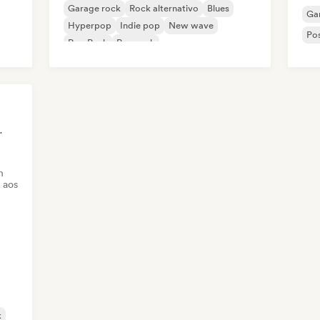
Garage rock
Rock alternativo
Blues
Ga
Hyperpop
Indie pop
New wave
Pos
Pop Punk
Pop rock
r, Especialista Em Som
h
 aos
k