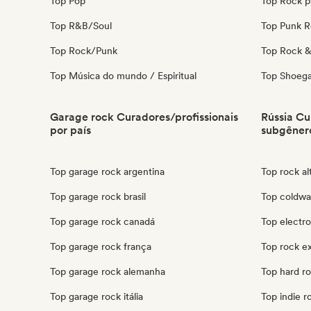
Top Pop
Top Rock p
Top R&B/Soul
Top Punk 
Top Rock/Punk
Top Rock & 
Top Música do mundo / Espiritual
Top Shoeg
Garage rock Curadores/profissionais
Rússia Cu
por país
subgêner
Top garage rock argentina
Top rock al
Top garage rock brasil
Top coldwa
Top garage rock canadá
Top electro
Top garage rock frança
Top rock ex
Top garage rock alemanha
Top hard ro
Top garage rock itália
Top indie r