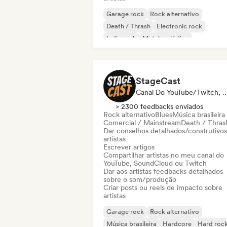
Garage rock
Rock alternativo
Death / Thrash
Electronic rock
Indie rock
Metal melódico
Metal / Heavy metal
Pop Punk
StageCast
Canal Do YouTube/Twitch, Mídia/Jornalista, Mentor, Influenciado
> 2300 feedbacks enviados
Rock alternativo
Blues
Música brasileira
Comercial / Mainstream
Death / Thras
Dar conselhos detalhados/construtivos
artistas
Escrever artigos
Compartilhar artistas no meu canal do
YouTube, SoundCloud ou Twitch
Dar aos artistas feedbacks detalhados
sobre o som/produção
Criar posts ou reels de impacto sobre
artistas
Garage rock
Rock alternativo
Música brasileira
Hardcore
Hard roc