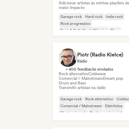
Adicionar artistas às minhas playlists d
maior impacto
Garage rock
Hard rock
Indie rock
Rock progressivo
Rock & Roll / Rock Clássico
Blues
Post rock
Surf rock
Piotr (Radio Kielce)
Rádio
> 400 feedbacks enviados
Rock alternativo
Coldwave
Comercial / Mainstream
Dream pop
Drum and Bass
Transmitir artistas na rádio
Garage rock
Rock alternativo
Coldw
Comercial / Mainstream
Eletrônica
Electronic rock
Rock experimental
Hip-hop