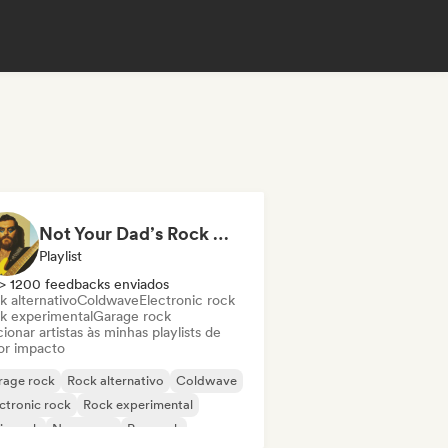
Not Your Dad’s Rock 🤘 Garage Rock, Alt-Rock & Indie Anthems
Playlist
> 1200 feedbacks enviados
k alternativo
Coldwave
Electronic rock
k experimental
Garage rock
ionar artistas às minhas playlists de
or impacto
rage rock
Rock alternativo
Coldwave
ctronic rock
Rock experimental
ie rock
New wave
Pop rock