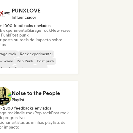
PUNXLOVE
Influenciador
> 1000 feedbacks enviados
k experimental
Garage rock
New wave
 Punk
Post punk
ar posts ou reels de impacto sobre
stas
rage rock
Rock experimental
w wave
Pop Punk
Post punk
t rock
Rock progressivo
k psicodélico
Noise to the People
Playlist
> 2800 feedbacks enviados
age rock
Indie rock
Pop rock
Post rock
k progressivo
ionar artistas às minhas playlists de
or impacto