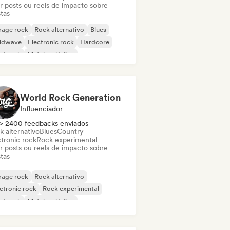
ar posts ou reels de impacto sobre
stas
rage rock
Rock alternativo
Blues
ldwave
Electronic rock
Hardcore
rd rock
Metal melódico
World Rock Generation
Influenciador
> 2400 feedbacks enviados
k alternativo
Blues
Country
ctronic rock
Rock experimental
ar posts ou reels de impacto sobre
stas
rage rock
Rock alternativo
ctronic rock
Rock experimental
rd rock
Metal melódico
al / Heavy metal
Pop Punk