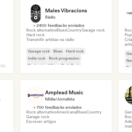
Males Vibracions
Rádio
> 2400 feedbacks enviados
Rock alternativo
Blues
Country
Garage rock
Roc
Hard rock
Pop
Transmitir artistas na rádio
Cri
arti
Garage rock
Blues
Hard rock
Ga
Indie rock
Rock progressivo
Ne
Rock psicodélico
Punk Rock
ock
Pos
Rock & Roll / Rock Clássico
Roc
Amplead Music
ciador
Mídia/Jornalista
> 700 feedbacks enviados
Rock alternativo
Americana
Blues
Country
Gar
Garage rock
Roc
Escrever artigos
Adic
mai