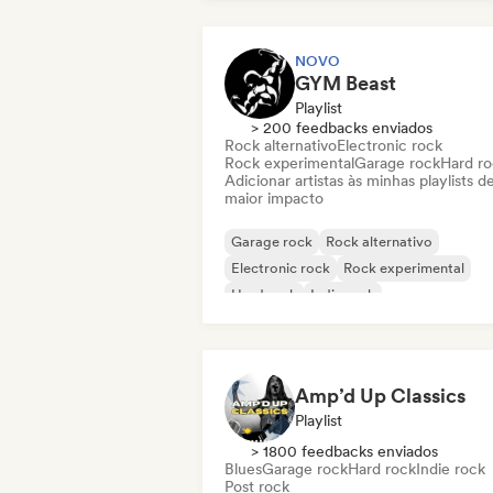
NOVO
GYM Beast
Playlist
> 200 feedbacks enviados
Rock alternativo
Electronic rock
Rock experimental
Garage rock
Hard r
Adicionar artistas às minhas playlists d
maior impacto
Garage rock
Rock alternativo
Electronic rock
Rock experimental
Hard rock
Indie rock
Metal / Heavy metal
New wave
Amp’d Up Classics
Playlist
> 1800 feedbacks enviados
Blues
Garage rock
Hard rock
Indie rock
Post rock