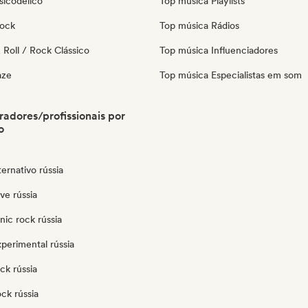
sicodélico
Top música Playlists
Rock
Top música Rádios
Roll / Rock Clássico
Top música Influenciadores
aze
Top música Especialistas em som
radores/profissionais por
o
ternativo rússia
ve rússia
nic rock rússia
perimental rússia
ck rússia
ock rússia