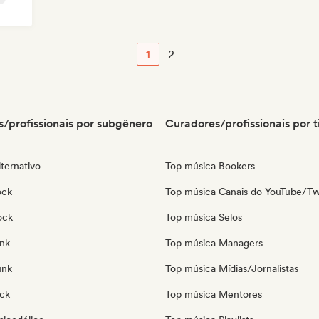
1
2
/profissionais por subgênero
Curadores/profissionais por t
ternativo
Top música Bookers
ock
Top música Canais do YouTube/Tw
ock
Top música Selos
nk
Top música Managers
unk
Top música Mídias/Jornalistas
ock
Top música Mentores