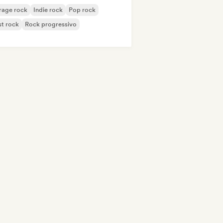
rage rock
Indie rock
Pop rock
t rock
Rock progressivo