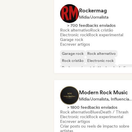
Rockermag
Mídia/Jornalista
> 700 feedbacks enviados
Rock alternativo
Rock cristão
Electronic rock
Rock experimental
Garage rock
Escrever artigos
Garage rock
Rock alternativo
Rock cristão
Electronic rock
Rock experimental
Hard rock
Indie r
New wave
Modern Rock Music
Mídia/Jornalista, Influen
> 1800 feedbacks enviados
Rock alternativo
Blues
Death / Thrash
Electronic rock
Rock experimental
Escrever artigos
Criar posts ou reels de impacto sobre
artistas