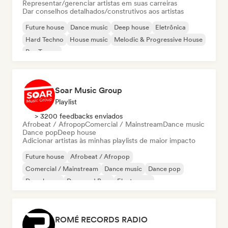
Representar/gerenciar artistas em suas carreiras
Dar conselhos detalhados/construtivos aos artistas
Future house
Dance music
Deep house
Eletrônica
Hard Techno
House music
Melodic & Progressive House
Psy-Trance
Soar Music Group
Playlist
> 3200 feedbacks enviados
Afrobeat / Afropop
Comercial / Mainstream
Dance music
Dance pop
Deep house
Adicionar artistas às minhas playlists de maior impacto
Future house
Afrobeat / Afropop
Comercial / Mainstream
Dance music
Dance pop
Deep house
Drum and Bass
Electropop
ROMÉ RECORDS RADIO