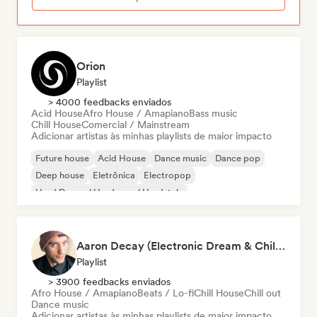
Orion
Playlist
> 4000 feedbacks enviados
Acid House
Afro House / Amapiano
Bass music
Chill House
Comercial / Mainstream
Adicionar artistas às minhas playlists de maior impacto
Future house
Acid House
Dance music
Dance pop
Deep house
Eletrônica
Electropop
Hard Dance / Hardcore / Hardstyle
Aaron Decay (Electronic Dream & Chill Electronic Dream playlists)
Playlist
> 3900 feedbacks enviados
Afro House / Amapiano
Beats / Lo-fi
Chill House
Chill out
Dance music
Adicionar artistas às minhas playlists de maior impacto