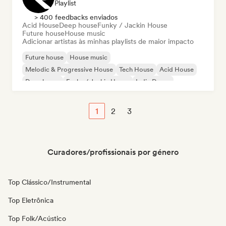
Playlist
> 400 feedbacks enviados
Acid House
Deep house
Funky / Jackin House
Future house
House music
Adicionar artistas às minhas playlists de maior impacto
Future house
House music
Melodic & Progressive House
Tech House
Acid House
Deep house
Funky / Jackin House
Indie Dance
1
2
3
Curadores/profissionais por género
Top Clássico/Instrumental
Top Eletrônica
Top Folk/Acústico