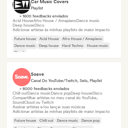
Car Music Covers
Playlist
> 1600 feedbacks enviados
Acid House
Afro House / Amapiano
Dance music
Deep house
Disco
Adicionar artistas às minhas playlists de maior impacto
Future house
Acid House
Afro House / Amapiano
Dance music
Deep house
Hard Techno
House music
Phonk
Soave
Canal Do YouTube/Twitch, Selo, Playlist
> 8000 feedbacks enviados
Chill out
Dance music
Dance pop
Deep house
Disco
Compartilhar artistas no meu canal do YouTube,
SoundCloud ou Twitch
Assinar artistas e/ou lançar suas músicas
Adicionar artistas às minhas playlists de maior impacto
Future house
Chill out
Dance music
Dance pop