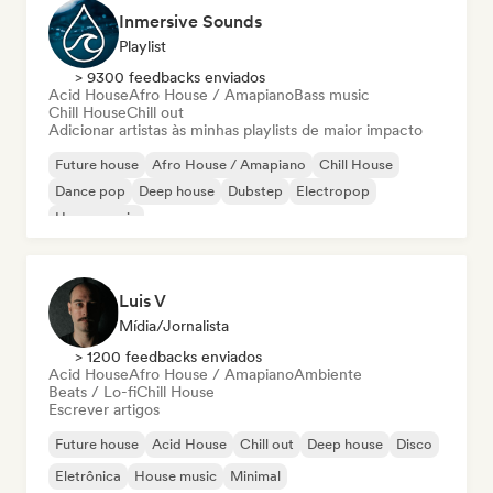
Inmersive Sounds
Playlist
> 9300 feedbacks enviados
Acid House
Afro House / Amapiano
Bass music
Chill House
Chill out
Adicionar artistas às minhas playlists de maior impacto
Future house
Afro House / Amapiano
Chill House
Dance pop
Deep house
Dubstep
Electropop
House music
Luis V
Mídia/Jornalista
> 1200 feedbacks enviados
Acid House
Afro House / Amapiano
Ambiente
Beats / Lo-fi
Chill House
Escrever artigos
Future house
Acid House
Chill out
Deep house
Disco
Eletrônica
House music
Minimal