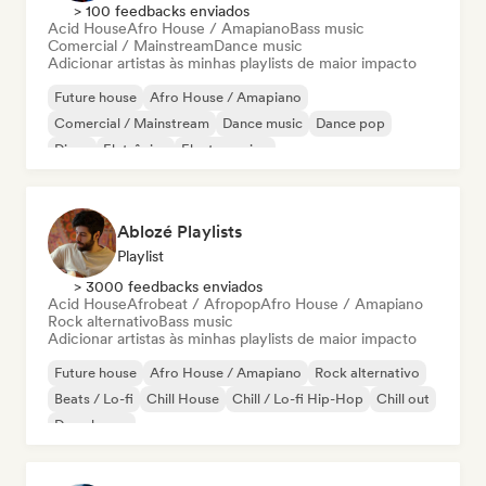
> 100 feedbacks enviados
Acid House
Afro House / Amapiano
Bass music
Comercial / Mainstream
Dance music
Adicionar artistas às minhas playlists de maior impacto
Future house
Afro House / Amapiano
Comercial / Mainstream
Dance music
Dance pop
Disco
Eletrônica
Electro swing
Ablozé Playlists
Playlist
> 3000 feedbacks enviados
Acid House
Afrobeat / Afropop
Afro House / Amapiano
Rock alternativo
Bass music
Adicionar artistas às minhas playlists de maior impacto
Future house
Afro House / Amapiano
Rock alternativo
Beats / Lo-fi
Chill House
Chill / Lo-fi Hip-Hop
Chill out
Deep house