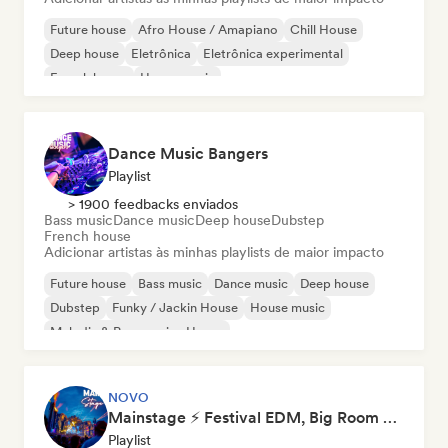
Future house
Afro House / Amapiano
Chill House
Deep house
Eletrônica
Eletrônica experimental
French house
House music
Dance Music Bangers
Playlist
> 1900 feedbacks enviados
Bass music
Dance music
Deep house
Dubstep
French house
Adicionar artistas às minhas playlists de maior impacto
Future house
Bass music
Dance music
Deep house
Dubstep
Funky / Jackin House
House music
Melodic & Progressive House
NOVO
Mainstage ⚡ Festival EDM, Big Room & House Anthems
Playlist