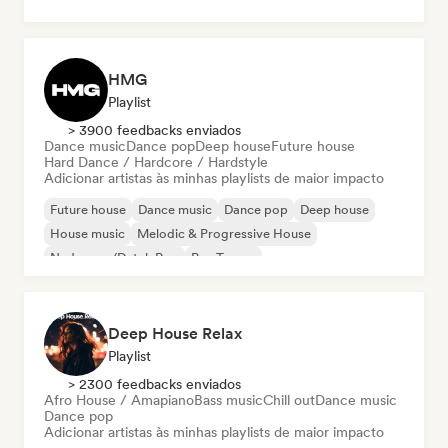
HMG
Playlist
> 3900 feedbacks enviados
Dance music
Dance pop
Deep house
Future house
Hard Dance / Hardcore / Hardstyle
Adicionar artistas às minhas playlists de maior impacto
Future house
Dance music
Dance pop
Deep house
House music
Melodic & Progressive House
Nederpop/Dutch Pop
Psy-Trance
Deep House Relax
Playlist
> 2300 feedbacks enviados
Afro House / Amapiano
Bass music
Chill out
Dance music
Dance pop
Adicionar artistas às minhas playlists de maior impacto