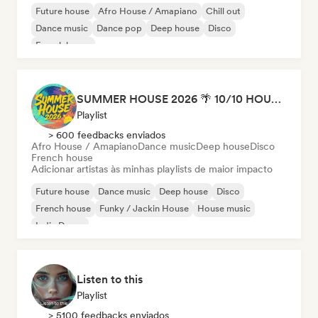
Future house
Afro House / Amapiano
Chill out
Dance music
Dance pop
Deep house
Disco
French house
SUMMER HOUSE 2026 🌴 10/10 HOUSE BANGERS
Playlist
> 600 feedbacks enviados
Afro House / Amapiano
Dance music
Deep house
Disco
French house
Adicionar artistas às minhas playlists de maior impacto
Future house
Dance music
Deep house
Disco
French house
Funky / Jackin House
House music
Indie Dance
Listen to this
Playlist
> 5100 feedbacks enviados