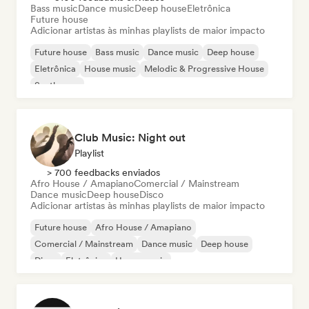
Bass music
Dance music
Deep house
Eletrônica
Future house
Adicionar artistas às minhas playlists de maior impacto
Future house
Bass music
Dance music
Deep house
Eletrônica
House music
Melodic & Progressive House
Synthwave
Club Music: Night out
Playlist
> 700 feedbacks enviados
Afro House / Amapiano
Comercial / Mainstream
Dance music
Deep house
Disco
Adicionar artistas às minhas playlists de maior impacto
Future house
Afro House / Amapiano
Comercial / Mainstream
Dance music
Deep house
Disco
Eletrônica
House music