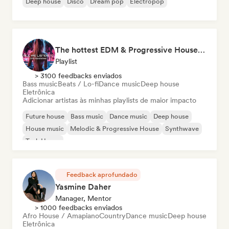
Deep house
Disco
Dream pop
Electropop
The hottest EDM & Progressive House tracks on the planet! 🌍
Playlist
> 3100 feedbacks enviados
Bass music
Beats / Lo-fi
Dance music
Deep house
Eletrônica
Adicionar artistas às minhas playlists de maior impacto
Future house
Bass music
Dance music
Deep house
House music
Melodic & Progressive House
Synthwave
Tech House
Feedback aprofundado
Yasmine Daher
Manager, Mentor
> 1000 feedbacks enviados
Afro House / Amapiano
Country
Dance music
Deep house
Eletrônica