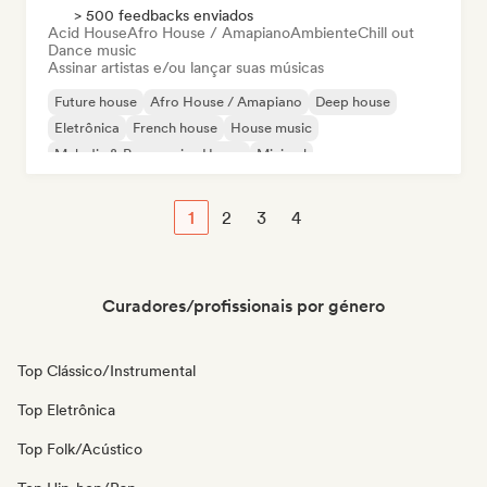
> 500 feedbacks enviados
Acid House
Afro House / Amapiano
Ambiente
Chill out
Dance music
Assinar artistas e/ou lançar suas músicas
Future house
Afro House / Amapiano
Deep house
Eletrônica
French house
House music
Melodic & Progressive House
Minimal
1
2
3
4
Curadores/profissionais por género
Top Clássico/Instrumental
Top Eletrônica
Top Folk/Acústico