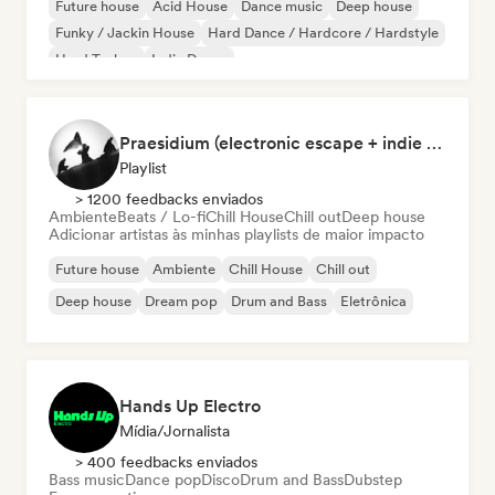
Future house
Acid House
Dance music
Deep house
Funky / Jackin House
Hard Dance / Hardcore / Hardstyle
Hard Techno
Indie Dance
Praesidium (electronic escape + indie electronic + sad songs for doomers)
Playlist
> 1200 feedbacks enviados
Ambiente
Beats / Lo-fi
Chill House
Chill out
Deep house
Adicionar artistas às minhas playlists de maior impacto
Future house
Ambiente
Chill House
Chill out
Deep house
Dream pop
Drum and Bass
Eletrônica
Hands Up Electro
Mídia/Jornalista
> 400 feedbacks enviados
Bass music
Dance pop
Disco
Drum and Bass
Dubstep