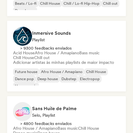
Beats / Lo-fi
Chill House
Chill / Lo-fi Hip-Hop
Chill out
Deep house
Inmersive Sounds
Playlist
> 9300 feedbacks enviados
Acid House
Afro House / Amapiano
Bass music
Chill House
Chill out
Adicionar artistas às minhas playlists de maior impacto
Future house
Afro House / Amapiano
Chill House
Dance pop
Deep house
Dubstep
Electropop
House music
Sans Huile de Palme
Selo, Playlist
> 4800 feedbacks enviados
Afro House / Amapiano
Bass music
Chill House