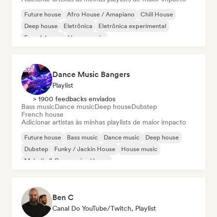
Future house
Afro House / Amapiano
Chill House
Deep house
Eletrônica
Eletrônica experimental
French house
House music
Dance Music Bangers
Playlist
> 1900 feedbacks enviados
Bass music
Dance music
Deep house
Dubstep
French house
Adicionar artistas às minhas playlists de maior impacto
Future house
Bass music
Dance music
Deep house
Dubstep
Funky / Jackin House
House music
Melodic & Progressive House
Ben C
Canal Do YouTube/Twitch, Playlist