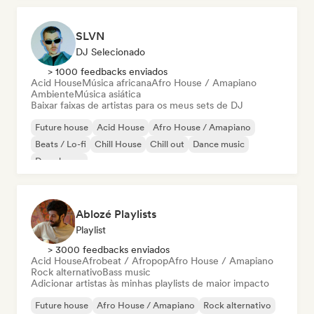
SLVN
DJ Selecionado
> 1000 feedbacks enviados
Acid House
Música africana
Afro House / Amapiano
Ambiente
Música asiática
Baixar faixas de artistas para os meus sets de DJ
Future house
Acid House
Afro House / Amapiano
Beats / Lo-fi
Chill House
Chill out
Dance music
Deep house
Ablozé Playlists
Playlist
> 3000 feedbacks enviados
Acid House
Afrobeat / Afropop
Afro House / Amapiano
Rock alternativo
Bass music
Adicionar artistas às minhas playlists de maior impacto
Future house
Afro House / Amapiano
Rock alternativo