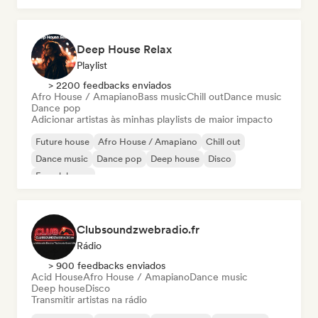
Deep House Relax
Playlist
> 2200 feedbacks enviados
Afro House / Amapiano
Bass music
Chill out
Dance music
Dance pop
Adicionar artistas às minhas playlists de maior impacto
Future house
Afro House / Amapiano
Chill out
Dance music
Dance pop
Deep house
Disco
French house
Clubsoundzwebradio.fr
Rádio
> 900 feedbacks enviados
Acid House
Afro House / Amapiano
Dance music
Deep house
Disco
Transmitir artistas na rádio