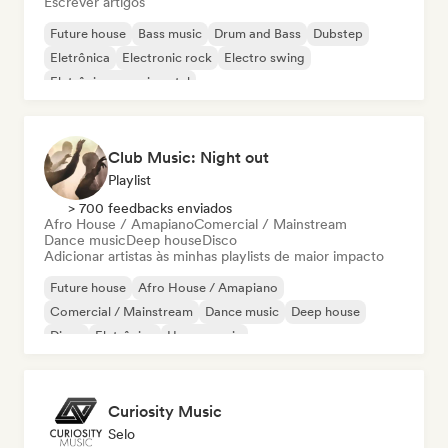
Escrever artigos
Future house
Bass music
Drum and Bass
Dubstep
Eletrônica
Electronic rock
Electro swing
Eletrônica experimental
Club Music: Night out
Playlist
> 700 feedbacks enviados
Afro House / Amapiano
Comercial / Mainstream
Dance music
Deep house
Disco
Adicionar artistas às minhas playlists de maior impacto
Future house
Afro House / Amapiano
Comercial / Mainstream
Dance music
Deep house
Disco
Eletrônica
House music
Curiosity Music
Selo