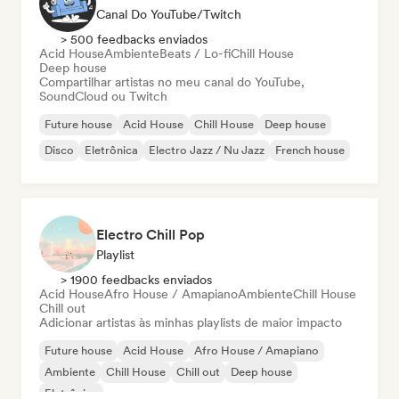
Canal Do YouTube/Twitch
> 500 feedbacks enviados
Acid House
Ambiente
Beats / Lo-fi
Chill House
Deep house
Compartilhar artistas no meu canal do YouTube,
SoundCloud ou Twitch
Future house
Acid House
Chill House
Deep house
Disco
Eletrônica
Electro Jazz / Nu Jazz
French house
Electro Chill Pop
Playlist
> 1900 feedbacks enviados
Acid House
Afro House / Amapiano
Ambiente
Chill House
Chill out
Adicionar artistas às minhas playlists de maior impacto
Future house
Acid House
Afro House / Amapiano
Ambiente
Chill House
Chill out
Deep house
Eletrônica