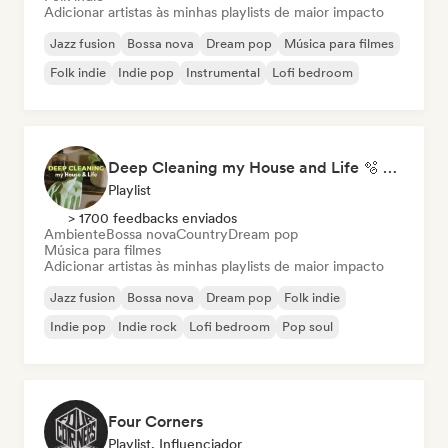
Adicionar artistas às minhas playlists de maior impacto
Jazz fusion
Bossa nova
Dream pop
Música para filmes
Folk indie
Indie pop
Instrumental
Lofi bedroom
Deep Cleaning my House and Life 🫧 Bedroom Pop & Indie Pop
Playlist
> 1700 feedbacks enviados
Ambiente
Bossa nova
Country
Dream pop
Música para filmes
Adicionar artistas às minhas playlists de maior impacto
Jazz fusion
Bossa nova
Dream pop
Folk indie
Indie pop
Indie rock
Lofi bedroom
Pop soul
Four Corners
Playlist, Influenciador