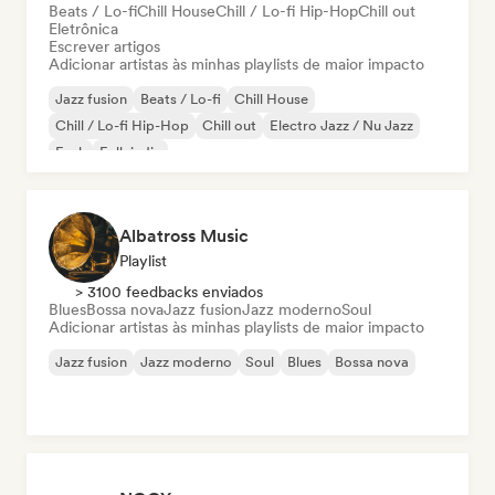
Beats / Lo-fi
Chill House
Chill / Lo-fi Hip-Hop
Chill out
Eletrônica
Escrever artigos
Adicionar artistas às minhas playlists de maior impacto
Jazz fusion
Beats / Lo-fi
Chill House
Chill / Lo-fi Hip-Hop
Chill out
Electro Jazz / Nu Jazz
Funk
Folk indie
Albatross Music
Playlist
> 3100 feedbacks enviados
Blues
Bossa nova
Jazz fusion
Jazz moderno
Soul
Adicionar artistas às minhas playlists de maior impacto
Jazz fusion
Jazz moderno
Soul
Blues
Bossa nova