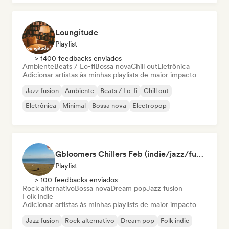
Loungitude
Playlist
> 1400 feedbacks enviados
Ambiente
Beats / Lo-fi
Bossa nova
Chill out
Eletrônica
Adicionar artistas às minhas playlists de maior impacto
Jazz fusion
Ambiente
Beats / Lo-fi
Chill out
Eletrônica
Minimal
Bossa nova
Electropop
Gbloomers Chillers Feb (indie/jazz/funk/psych)
Playlist
> 100 feedbacks enviados
Rock alternativo
Bossa nova
Dream pop
Jazz fusion
Folk indie
Adicionar artistas às minhas playlists de maior impacto
Jazz fusion
Rock alternativo
Dream pop
Folk indie