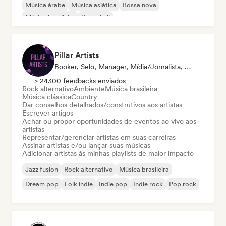
Música árabe
Música asiática
Bossa nova
Música brasileira
Dancehall
Pillar Artists
Booker, Selo, Manager, Mídia/Jornalista, Mentor, Playlist
> 24300 feedbacks enviados
Rock alternativo
Ambiente
Música brasileira
Música clássica
Country
Dar conselhos detalhados/construtivos aos artistas
Escrever artigos
Achar ou propor oportunidades de eventos ao vivo aos
artistas
Representar/gerenciar artistas em suas carreiras
Assinar artistas e/ou lançar suas músicas
Adicionar artistas às minhas playlists de maior impacto
Jazz fusion
Rock alternativo
Música brasileira
Dream pop
Folk indie
Indie pop
Indie rock
Pop rock