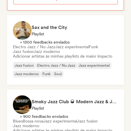
Sax and the City
Playlist
> 1300 feedbacks enviados
Electro Jazz / Nu Jazz
Jazz experimental
Funk
Jazz fusion
Jazz moderno
Adicionar artistas às minhas playlists de maior impacto
Jazz fusion
Electro Jazz / Nu Jazz
Jazz experimental
Jazz moderno
Funk
Soul
Smoky Jazz Club 🥃 Modern Jazz & Jazz Fusion to Sip an Old Fashioned to
Playlist
> 900 feedbacks enviados
Blues
Bossa nova
Jazz experimental
Jazz fusion
Jazz moderno
Adicionar artistas às minhas playlists de maior impacto