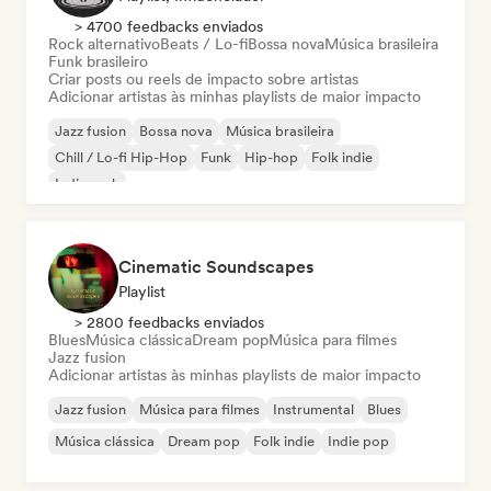
> 4700 feedbacks enviados
Rock alternativo
Beats / Lo-fi
Bossa nova
Música brasileira
Funk brasileiro
Criar posts ou reels de impacto sobre artistas
Adicionar artistas às minhas playlists de maior impacto
Jazz fusion
Bossa nova
Música brasileira
Chill / Lo-fi Hip-Hop
Funk
Hip-hop
Folk indie
Indie rock
Cinematic Soundscapes
Playlist
> 2800 feedbacks enviados
Blues
Música clássica
Dream pop
Música para filmes
Jazz fusion
Adicionar artistas às minhas playlists de maior impacto
Jazz fusion
Música para filmes
Instrumental
Blues
Música clássica
Dream pop
Folk indie
Indie pop