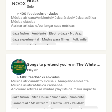
NOOX
Selo
> 400 feedbacks enviados
Música africana
Ambiente
Música árabe
Música asiática
Música clássica
Assinar artistas e/ou lançar suas músicas
Jazz fusion
Ambiente
Electro Jazz / Nu Jazz
Jazz experimental
Música para filmes
Folk indie
Instrumental
Jazz moderno
Songs to pretend you're in The White Lotus
Playlist
> 1300 feedbacks enviados
Música africana
Afro House / Amapiano
Ambiente
Música asiática
Música caribenha
Adicionar artistas às minhas playlists de maior impacto
Jazz fusion
Afro House / Amapiano
Ambiente
Comercial / Mainstream
Electro Jazz / Nu Jazz
Eletrônica experimental
Música para filmes
Hyperpop