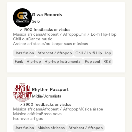
Giwa Records
Selo
> 1900 feedbacks enviados
Música africana
Afrobeat / Afropop
Chill / Lo-fi Hip-Hop
Chill out
Dance music
Assinar artistas e/ou lançar suas músicas
Jazz fusion
Afrobeat / Afropop
Chill / Lo-fi Hip-Hop
Funk
Hip-hop
Hip-hop instrumental
Pop soul
R&B
Rhythm Passport
Mídia/Jornalista
> 3900 feedbacks enviados
Música africana
Afrobeat / Afropop
Música árabe
Música asiática
Bossa nova
Escrever artigos
Jazz fusion
Música africana
Afrobeat / Afropop