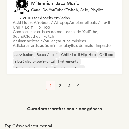
Millennium Jazz Music
Canal Do YouTube/Twitch, Selo, Playlist
> 2000 feedbacks enviados
Acid House
Afrobeat / Afropop
Ambiente
Beats / Lo-fi
Chill / Lo-fi Hip-Hop
Compartilhar artistas no meu canal do YouTube,
SoundCloud ou Twitch
Assinar artistas e/ou lançar suas músicas
Adicionar artistas às minhas playlists de maior impacto
Jazz fusion
Beats / Lo-fi
Chill / Lo-fi Hip-Hop
Chill out
Eletrônica experimental
Instrumental
Hip-hop instrumental
Rap internacional
1
2
3
4
Curadores/profissionais por género
Top Clássico/Instrumental