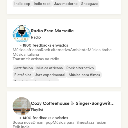
Indie pop
Indie rock
Jazz moderno
Shoegaze
Radio Free Marseille
Rádio
> 1800 feedbacks enviados
Música africana
Rock alternativo
Ambiente
Música árabe
Música italiana
Transmitir artistas na rádio
Jazz fusion
Música africana
Rock alternativo
Eletrônica
Jazz experimental
Música para filmes
Folk indie
Jazz moderno
Cozy Coffeehouse ☕ Singer-Songwriter, Indie Folk & Acoustic
Playlist
> 1400 feedbacks enviados
Bossa nova
Dream pop
Música para filmes
Jazz fusion
Folk indie