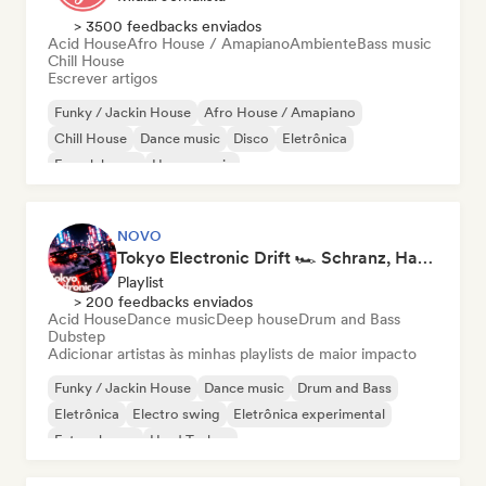
> 3500 feedbacks enviados
Acid House
Afro House / Amapiano
Ambiente
Bass music
Chill House
Escrever artigos
Funky / Jackin House
Afro House / Amapiano
Chill House
Dance music
Disco
Eletrônica
French house
House music
NOVO
Tokyo Electronic Drift 🏎️ Schranz, Hard Techno & Anime EDM
Playlist
> 200 feedbacks enviados
Acid House
Dance music
Deep house
Drum and Bass
Dubstep
Adicionar artistas às minhas playlists de maior impacto
Funky / Jackin House
Dance music
Drum and Bass
Eletrônica
Electro swing
Eletrônica experimental
Future house
Hard Techno