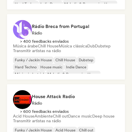
Hard Techno
Indie Dance
Melodic & Progressive House
Rádio Breca from Portugal
Rádio
> 400 feedbacks enviados
Música árabe
Chill House
Música clássica
Dub
Dubstep
Transmitir artistas na rádio
Funky / Jackin House
Chill House
Dubstep
Hard Techno
House music
Indie Dance
Música industrial
Melodic & Progressive House
House Attack Radio
Rádio
> 600 feedbacks enviados
Acid House
Ambiente
Chill out
Dance music
Deep house
Transmitir artistas na rádio
Funky / Jackin House
Acid House
Chill out