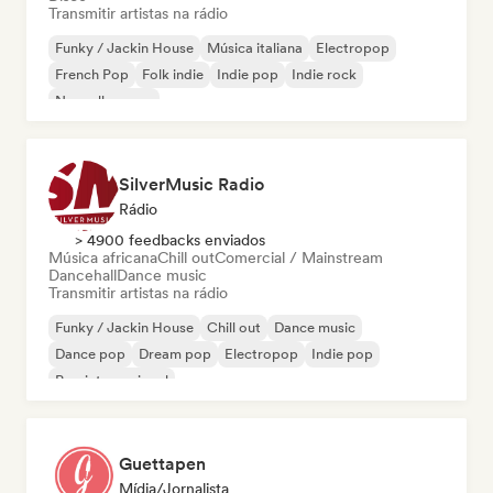
Transmitir artistas na rádio
Funky / Jackin House
Música italiana
Electropop
French Pop
Folk indie
Indie pop
Indie rock
Nouvelle scene
SilverMusic Radio
Rádio
> 4900 feedbacks enviados
Música africana
Chill out
Comercial / Mainstream
Dancehall
Dance music
Transmitir artistas na rádio
Funky / Jackin House
Chill out
Dance music
Dance pop
Dream pop
Electropop
Indie pop
Pop internacional
Guettapen
Mídia/Jornalista