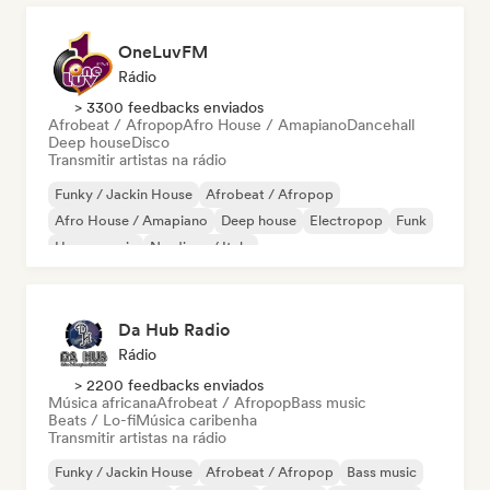
OneLuvFM
Rádio
> 3300 feedbacks enviados
Afrobeat / Afropop
Afro House / Amapiano
Dancehall
Deep house
Disco
Transmitir artistas na rádio
Funky / Jackin House
Afrobeat / Afropop
Afro House / Amapiano
Deep house
Electropop
Funk
House music
Nu-disco / Italo
Da Hub Radio
Rádio
> 2200 feedbacks enviados
Música africana
Afrobeat / Afropop
Bass music
Beats / Lo-fi
Música caribenha
Transmitir artistas na rádio
Funky / Jackin House
Afrobeat / Afropop
Bass music