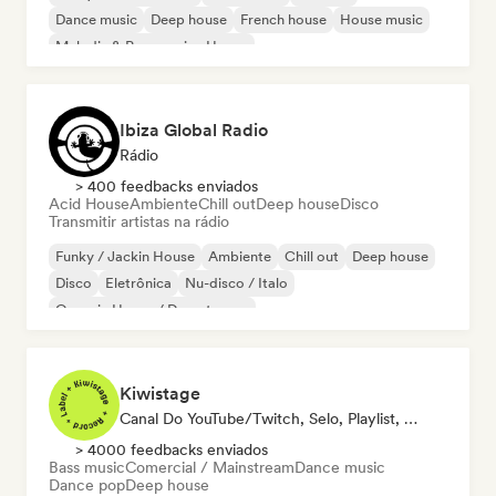
Dance music
Deep house
French house
House music
Melodic & Progressive House
Ibiza Global Radio
Rádio
> 400 feedbacks enviados
Acid House
Ambiente
Chill out
Deep house
Disco
Transmitir artistas na rádio
Funky / Jackin House
Ambiente
Chill out
Deep house
Disco
Eletrônica
Nu-disco / Italo
Organic House / Downtempo
Kiwistage
Canal Do YouTube/Twitch, Selo, Playlist, Rádio
> 4000 feedbacks enviados
Bass music
Comercial / Mainstream
Dance music
Dance pop
Deep house