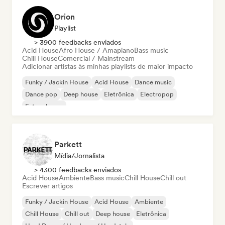
Orion
Playlist
> 3900 feedbacks enviados
Acid House
Afro House / Amapiano
Bass music
Chill House
Comercial / Mainstream
Adicionar artistas às minhas playlists de maior impacto
Funky / Jackin House
Acid House
Dance music
Dance pop
Deep house
Eletrônica
Electropop
Future house
Parkett
Mídia/Jornalista
> 4300 feedbacks enviados
Acid House
Ambiente
Bass music
Chill House
Chill out
Escrever artigos
Funky / Jackin House
Acid House
Ambiente
Chill House
Chill out
Deep house
Eletrônica