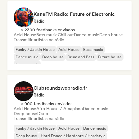
KaneFM Radio: Future of Electronic
Rádio
> 2300 feedbacks enviados
Acid House
Bass music
Chill out
Dance music
Deep house
Transmitir artistas na rádio
Funky / Jackin House
Acid House
Bass music
Dance music
Deep house
Drum and Bass
Future house
House music
Clubsoundzwebradio.fr
Rádio
> 900 feedbacks enviados
Acid House
Afro House / Amapiano
Dance music
Deep house
Disco
Transmitir artistas na rádio
Funky / Jackin House
Acid House
Dance music
Deep house
Hard Dance / Hardcore / Hardstyle