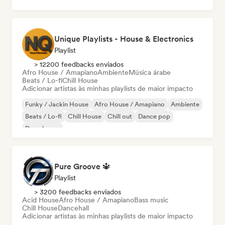
Hard Dance / Hardcore / Hardstyle
Unique Playlists - House & Electronics
Playlist
> 12200 feedbacks enviados
Afro House / Amapiano
Ambiente
Música árabe
Beats / Lo-fi
Chill House
Adicionar artistas às minhas playlists de maior impacto
Funky / Jackin House
Afro House / Amapiano
Ambiente
Beats / Lo-fi
Chill House
Chill out
Dance pop
Deep house
Pure Groove 🔱
Playlist
> 3200 feedbacks enviados
Acid House
Afro House / Amapiano
Bass music
Chill House
Dancehall
Adicionar artistas às minhas playlists de maior impacto