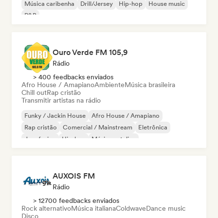
Música caribenha
Drill/Jersey
Hip-hop
House music
R&B
Ouro Verde FM 105,9
Rádio
> 400 feedbacks enviados
Afro House / Amapiano
Ambiente
Música brasileira
Chill out
Rap cristão
Transmitir artistas na rádio
Funky / Jackin House
Afro House / Amapiano
Rap cristão
Comercial / Mainstream
Eletrônica
Jazz fusion
Hip-hop
Música natalina
AUXOIS FM
Rádio
> 12700 feedbacks enviados
Rock alternativo
Música italiana
Coldwave
Dance music
Disco