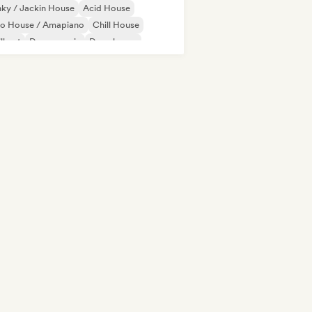
ky / Jackin House
Acid House
ro House / Amapiano
Chill House
ll out
Dance music
Deep house
sco