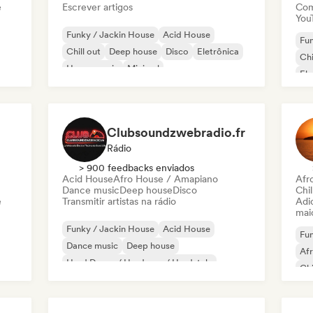
e
Escrever artigos
Com
You
Funky / Jackin House
Acid House
Fun
Chill out
Deep house
Disco
Eletrônica
Chi
House music
Minimal
Ele
Fr
Clubsoundzwebradio.fr
Rádio
> 900 feedbacks enviados
Acid House
Afro House / Amapiano
Afr
Dance music
Deep house
Disco
Chil
e
Transmitir artistas na rádio
Adic
mai
Funky / Jackin House
Acid House
Fun
Dance music
Deep house
Af
Hard Dance / Hardcore / Hardstyle
Chi
Hard Techno
Indie Dance
Ho
Melodic & Progressive House