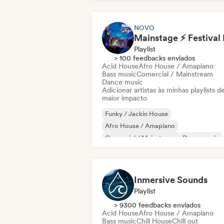
NOVO
Playlist
> 100 feedbacks enviados
Acid House
Afro House / Amapiano
Bass music
Comercial / Mainstream
Dance music
Adicionar artistas às minhas playlists d
maior impacto
Funky / Jackin House
Afro House / Amapiano
Comercial / Mainstream
Dance music
Dance pop
Disco
Eletrônica
Electro swing
Inmersive Sounds
Playlist
> 9300 feedbacks enviados
Acid House
Afro House / Amapiano
Bass music
Chill House
Chill out