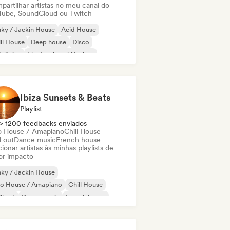
partilhar artistas no meu canal do
Tube, SoundCloud ou Twitch
ky / Jackin House
Acid House
ll House
Deep house
Disco
trônica
Electro Jazz / Nu Jazz
ench house
Ibiza Sunsets & Beats
Playlist
> 1200 feedbacks enviados
o House / Amapiano
Chill House
l out
Dance music
French house
ionar artistas às minhas playlists de
or impacto
ky / Jackin House
ro House / Amapiano
Chill House
ll out
Dance music
French house
use music
Indie Dance