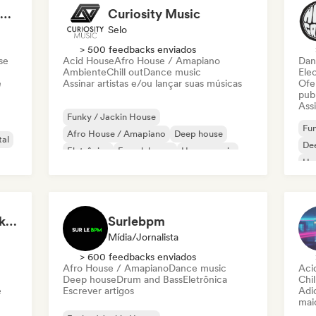
Welcome to the House Party
Curiosity Music
Selo
> 500 feedbacks enviados
se
Acid House
Afro House / Amapiano
Dan
Ambiente
Chill out
Dance music
Ele
e
Assinar artistas e/ou lançar suas músicas
Ofe
pub
Assi
Funky / Jackin House
Fun
Afro House / Amapiano
Deep house
tal
De
Eletrônica
French house
House music
Ho
Melodic & Progressive House
Minimal
Or
Start Me Up! Pre-drinks and Summer Party 🍹
Surlebpm
Mídia/Jornalista
> 600 feedbacks enviados
Afro House / Amapiano
Dance music
Aci
Deep house
Drum and Bass
Eletrônica
Chi
e
Escrever artigos
Adic
mai