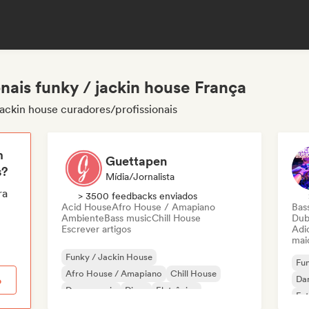
nais funky / jackin house França
jackin house curadores/profissionais
m
Guettapen
s?
Mídia/Jornalista
ra
> 3500 feedbacks enviados
Acid House
Afro House / Amapiano
Bas
Ambiente
Bass music
Chill House
Dub
Escrever artigos
Adic
mai
Funky / Jackin House
Fun
Afro House / Amapiano
Chill House
Da
o
Dance music
Disco
Eletrônica
Fut
French house
House music