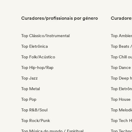
Curadores/profissionais por género
Curadores
Top Clássico/Instrumental
Top Ambie
Top Eletrônica
Top Beats /
Top Folk/Acústico
Top Chill o
Top Hip-hop/Rap
Top Dance
Top Jazz
Top Deep 
Top Metal
Top Eletrôn
Top Pop
Top House 
Top R&B/Soul
Top Melodi
Top Rock/Punk
Top Tech 
Top Música do mundo / Espiritual
Top Techn