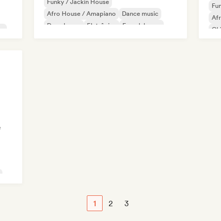
Funky / Jackin House
Fun
Afro House / Amapiano
Dance music
Af
Deep house
Eletrônica
French house
ce
Chi
Future house
House music
Di
e
1
2
3