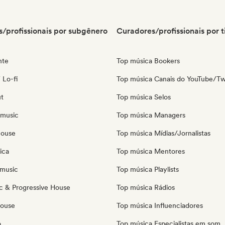
/profissionais por subgênero
Curadores/profissionais por t
nte
Top música Bookers
 Lo-fi
Top música Canais do YouTube/Tw
ut
Top música Selos
 music
Top música Managers
house
Top música Mídias/Jornalistas
ica
Top música Mentores
music
Top música Playlists
c & Progressive House
Top música Rádios
House
Top música Influenciadores
o
Top música Especialistas em som