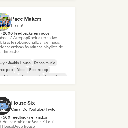
odic & Progressive House
Pace Makers
Playlist
> 2000 feedbacks enviados
obeat / Afropop
Rock alternativo
 brasileiro
Dancehall
Dance music
ionar artistas às minhas playlists de
or impacto
ky / Jackin House
Dance music
nce pop
Disco
Electropop
ench house
House music
Indie Dance
House Six
Canal Do YouTube/Twitch
> 500 feedbacks enviados
d House
Ambiente
Beats / Lo-fi
ll House
Deep house