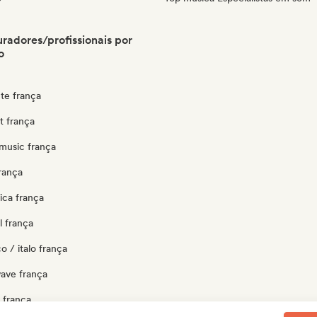
radores/profissionais por
o
te frança
ut frança
music frança
rança
ica frança
l frança
o / italo frança
ave frança
 frança