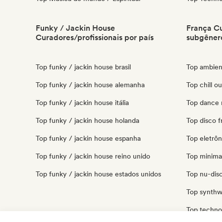
Funky / Jackin House
França Cu
Curadores/profissionais por país
subgêner
Top funky / jackin house brasil
Top ambien
Top funky / jackin house alemanha
Top chill o
Top funky / jackin house itália
Top dance 
Top funky / jackin house holanda
Top disco f
Top funky / jackin house espanha
Top eletrôn
Top funky / jackin house reino unido
Top minima
Top funky / jackin house estados unidos
Top nu-disc
Top synthw
Top techno