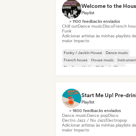
Playlist
> 1100 feedbacks enviados
Chill out
Dance music
Disco
French hou
Funk
Adicionar artistas às minhas playlists d
maior impacto
Funky / Jackin House
Dance music
French house
House music
Instrumen
Nu-disco / Italo
Chill out
Disco
Playlist
> 1800 feedbacks enviados
Dance music
Dance pop
Disco
Electro Jazz / Nu Jazz
Electropop
Adicionar artistas às minhas playlists d
maior impacto