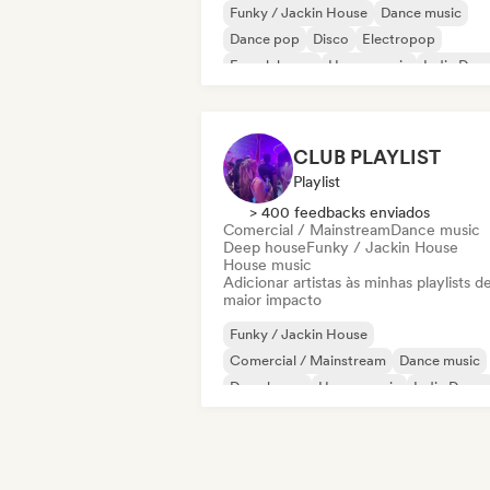
Funky / Jackin House
Dance music
Dance pop
Disco
Electropop
French house
House music
Indie Dan
CLUB PLAYLIST
Playlist
> 400 feedbacks enviados
Comercial / Mainstream
Dance music
Deep house
Funky / Jackin House
House music
Adicionar artistas às minhas playlists d
maior impacto
Funky / Jackin House
Comercial / Mainstream
Dance music
Deep house
House music
Indie Dance
Indie pop
Tech House