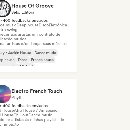
House Of Groove
Selo, Editora
> 400 feedbacks enviados
ce music
Deep house
Disco
Eletrônica
ctro swing
recer aos artistas um contrato de
licação musical
nar artistas e/ou lançar suas músicas
ky / Jackin House
Dance music
ep house
Disco
French house
use music
Minimal
ganic House / Downtempo
Electro French Touch
Playlist
> 400 feedbacks enviados
d House
Afro House / Amapiano
ll House
Chill out
Dance music
ionar artistas às minhas playlists de
or impacto