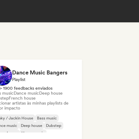
Dance Music Bangers
Playlist
> 1900 feedbacks enviados
s music
Dance music
Deep house
step
French house
ionar artistas às minhas playlists de
or impacto
ky / Jackin House
Bass music
nce music
Deep house
Dubstep
ure house
House music