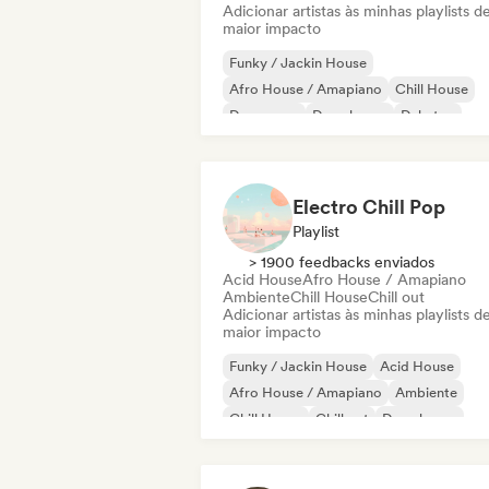
Adicionar artistas às minhas playlists d
maior impacto
Funky / Jackin House
Afro House / Amapiano
Chill House
Dance pop
Deep house
Dubstep
Electropop
House music
Electro Chill Pop
Playlist
> 1900 feedbacks enviados
Acid House
Afro House / Amapiano
Ambiente
Chill House
Chill out
Adicionar artistas às minhas playlists d
maior impacto
Funky / Jackin House
Acid House
Afro House / Amapiano
Ambiente
Chill House
Chill out
Deep house
Eletrônica