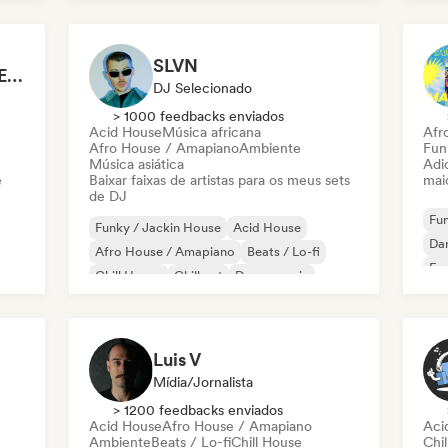
Mel
SLVN
Mainstage ⚡ Festival EDM, Big Room & House Anthems
DJ Selecionado
> 1000 feedbacks enviados
Acid House
Música africana
Afr
Afro House / Amapiano
Ambiente
Funk
Música asiática
Adic
e
Baixar faixas de artistas para os meus sets
mai
de DJ
Fun
Funky / Jackin House
Acid House
Da
Afro House / Amapiano
Beats / Lo-fi
Fr
Chill House
Chill out
Dance music
Deep house
Luis V
Mídia/Jornalista
> 1200 feedbacks enviados
Acid House
Afro House / Amapiano
Aci
Ambiente
Beats / Lo-fi
Chill House
Chi