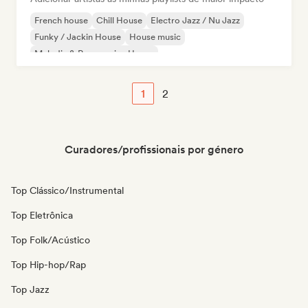
French house
Chill House
Electro Jazz / Nu Jazz
Funky / Jackin House
House music
Melodic & Progressive House
Organic House / Downtempo
1
2
Curadores/profissionais por género
Top Clássico/Instrumental
Top Eletrônica
Top Folk/Acústico
Top Hip-hop/Rap
Top Jazz