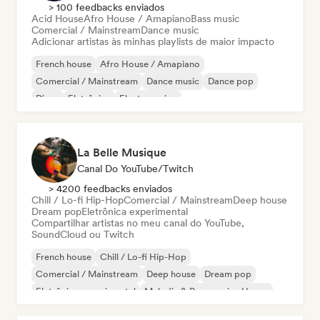
> 100 feedbacks enviados
Acid House
Afro House / Amapiano
Bass music
Comercial / Mainstream
Dance music
Adicionar artistas às minhas playlists de maior impacto
French house
Afro House / Amapiano
Comercial / Mainstream
Dance music
Dance pop
Disco
Eletrônica
Electro swing
La Belle Musique
Canal Do YouTube/Twitch
> 4200 feedbacks enviados
Chill / Lo-fi Hip-Hop
Comercial / Mainstream
Deep house
Dream pop
Eletrônica experimental
Compartilhar artistas no meu canal do YouTube,
SoundCloud ou Twitch
French house
Chill / Lo-fi Hip-Hop
Comercial / Mainstream
Deep house
Dream pop
Eletrônica experimental
Melodic & Progressive House
Nu-disco / Italo