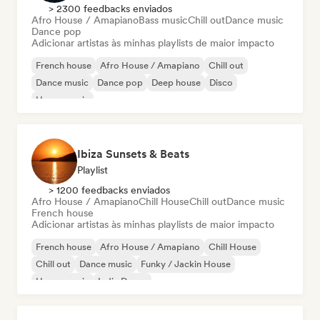
> 2300 feedbacks enviados
Afro House / Amapiano
Bass music
Chill out
Dance music
Dance pop
Adicionar artistas às minhas playlists de maior impacto
French house
Afro House / Amapiano
Chill out
Dance music
Dance pop
Deep house
Disco
House music
Ibiza Sunsets & Beats
Playlist
> 1200 feedbacks enviados
Afro House / Amapiano
Chill House
Chill out
Dance music
French house
Adicionar artistas às minhas playlists de maior impacto
French house
Afro House / Amapiano
Chill House
Chill out
Dance music
Funky / Jackin House
House music
Indie Dance