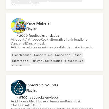
Electropop
Funk
Pace Makers
Playlist
> 2000 feedbacks enviados
Afrobeat / Afropop
Rock alternativo
Funk brasileiro
Dancehall
Dance music
Adicionar artistas às minhas playlists de maior impacto
French house
Dance music
Dance pop
Disco
Electropop
Funky / Jackin House
House music
Indie Dance
Inmersive Sounds
Playlist
> 9300 feedbacks enviados
Acid House
Afro House / Amapiano
Bass music
Chill House
Chill out