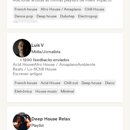
Adicionar artistas às minhas playlists de maior impacto
French house
Afro House / Amapiano
Chill House
Dance pop
Deep house
Dubstep
Electropop
House music
Luis V
Mídia/Jornalista
> 1200 feedbacks enviados
Acid House
Afro House / Amapiano
Ambiente
Beats / Lo-fi
Chill House
Escrever artigos
French house
Acid House
Chill out
Deep house
Disco
Eletrônica
House music
Minimal
Deep House Relax
Playlist