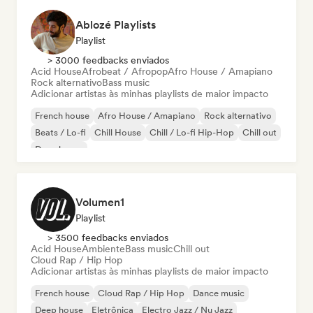
Ablozé Playlists
Playlist
> 3000 feedbacks enviados
Acid House
Afrobeat / Afropop
Afro House / Amapiano
Rock alternativo
Bass music
Adicionar artistas às minhas playlists de maior impacto
French house
Afro House / Amapiano
Rock alternativo
Beats / Lo-fi
Chill House
Chill / Lo-fi Hip-Hop
Chill out
Deep house
Volumen1
Playlist
> 3500 feedbacks enviados
Acid House
Ambiente
Bass music
Chill out
Cloud Rap / Hip Hop
Adicionar artistas às minhas playlists de maior impacto
French house
Cloud Rap / Hip Hop
Dance music
Deep house
Eletrônica
Electro Jazz / Nu Jazz