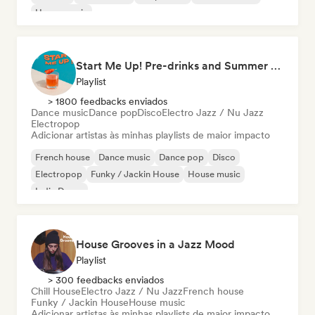
House music
Start Me Up! Pre-drinks and Summer Party 🍹
Playlist
> 1800 feedbacks enviados
Dance music
Dance pop
Disco
Electro Jazz / Nu Jazz
Electropop
Adicionar artistas às minhas playlists de maior impacto
French house
Dance music
Dance pop
Disco
Electropop
Funky / Jackin House
House music
Indie Dance
House Grooves in a Jazz Mood
Playlist
> 300 feedbacks enviados
Chill House
Electro Jazz / Nu Jazz
French house
Funky / Jackin House
House music
Adicionar artistas às minhas playlists de maior impacto