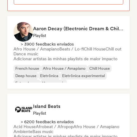
Aaron Decay (Electronic Dream & Chill Electronic Dream playlists)
Playlist
> 3900 feedbacks enviados
Afro House / Amapiano
Beats / Lo-fi
Chill House
Chill out
Dance music
Adicionar artistas às minhas playlists de maior impacto
French house
Afro House / Amapiano
Chill House
Deep house
Eletrônica
Eletrônica experimental
Future house
House music
Island Beats
Playlist
> 6200 feedbacks enviados
Acid House
Afrobeat / Afropop
Afro House / Amapiano
Ambiente
Bass music
Adicionar artistas às minhas playlists de maior impacto