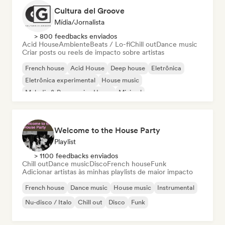
Cultura del Groove
Mídia/Jornalista
> 800 feedbacks enviados
Acid House
Ambiente
Beats / Lo-fi
Chill out
Dance music
Criar posts ou reels de impacto sobre artistas
French house
Acid House
Deep house
Eletrônica
Eletrônica experimental
House music
Melodic & Progressive House
Minimal
Welcome to the House Party
Playlist
> 1100 feedbacks enviados
Chill out
Dance music
Disco
French house
Funk
Adicionar artistas às minhas playlists de maior impacto
French house
Dance music
House music
Instrumental
Nu-disco / Italo
Chill out
Disco
Funk