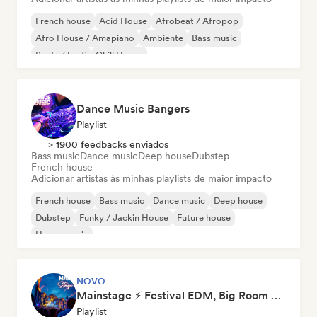
French house
Acid House
Afrobeat / Afropop
Afro House / Amapiano
Ambiente
Bass music
Beats / Lo-fi
Chill House
Dance Music Bangers
Playlist
> 1900 feedbacks enviados
Bass music
Dance music
Deep house
Dubstep
French house
Adicionar artistas às minhas playlists de maior impacto
French house
Bass music
Dance music
Deep house
Dubstep
Funky / Jackin House
Future house
House music
NOVO
Mainstage ⚡ Festival EDM, Big Room & House Anthems
Playlist