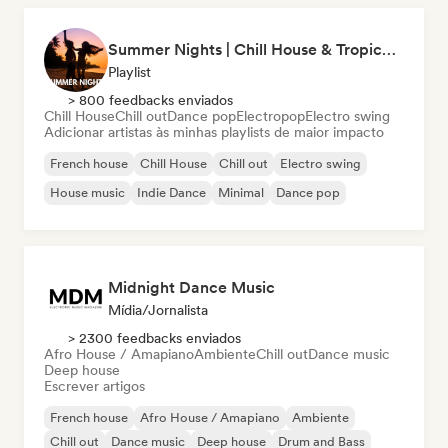
Summer Nights | Chill House & Tropical Beats
Playlist
> 800 feedbacks enviados
Chill House
Chill out
Dance pop
Electropop
Electro swing
Adicionar artistas às minhas playlists de maior impacto
French house
Chill House
Chill out
Electro swing
House music
Indie Dance
Minimal
Dance pop
Midnight Dance Music
Mídia/Jornalista
> 2300 feedbacks enviados
Afro House / Amapiano
Ambiente
Chill out
Dance music
Deep house
Escrever artigos
French house
Afro House / Amapiano
Ambiente
Chill out
Dance music
Deep house
Drum and Bass