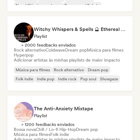
Neo / Clássico moderno
Pop suave / Balada
Witchy Whispers & Spells 🔮 Ethereal Art Pop & Dream Pop
Playlist
> 2000 feedbacks enviados
Rock alternativo
Coldwave
Dream pop
Música para filmes
Hyperpop
Adicionar artistas às minhas playlists de maior impacto
Música para filmes
Rock alternativo
Dream pop
Folk indie
Indie pop
Indie rock
Pop soul
Shoegaze
The Anti-Anxiety Mixtape
Playlist
> 1200 feedbacks enviados
Bossa nova
Chill / Lo-fi Hip-Hop
Dream pop
Música para filmes
Folk indie
Adicionar artistas às minhas playlists de maior impacto