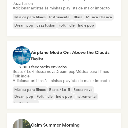
Jazz fusion
Adicionar artistas às minhas playlists de maior impacto
Música para filmes
Instrumental
Blues
Música clássica
Dream pop
Jazz fusion
Folk indie
Indie pop
Airplane Mode On: Above the Clouds
Playlist
> 800 feedbacks enviados
Beats / Lo-fi
Bossa nova
Dream pop
Música para filmes
Folk indie
Adicionar artistas às minhas playlists de maior impacto
Música para filmes
Beats / Lo-fi
Bossa nova
Dream pop
Folk indie
Indie pop
Instrumental
Lofi bedroom
Calm Summer Morning