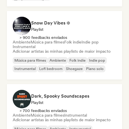
Cantor-compositor
Snow Day Vibes ❄️
Playlist
> 900 feedbacks enviados
Ambiente
Música para filmes
Folk indie
Indie pop
Instrumental
Adicionar artistas às minhas playlists de maior impacto
Música para filmes
Ambiente
Folk indie
Indie pop
Instrumental
Lofi bedroom
Shoegaze
Piano solo
Dark, Spooky Soundscapes
Playlist
> 700 feedbacks enviados
Ambiente
Música para filmes
Instrumental
Adicionar artistas às minhas playlists de maior impacto
Música para filmes
Ambiente
Instrumental