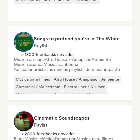
Songs to pretend you're in The White Lotus
Playlist
> 1300 feedbacks enviados
Música africana
Afro House / Amapiano
Ambiente
Música asiática
Música caribenha
Adicionar artistas às minhas playlists de maior impacto
Música para filmes
Afro House / Amapiano
Ambiente
Comercial / Mainstream
Electro Jazz / Nu Jazz
Eletrônica experimental
Jazz fusion
Hyperpop
Cinematic Soundscapes
Playlist
> 2800 feedbacks enviados
Blues
Música clássica
Dream pop
Música para filmes