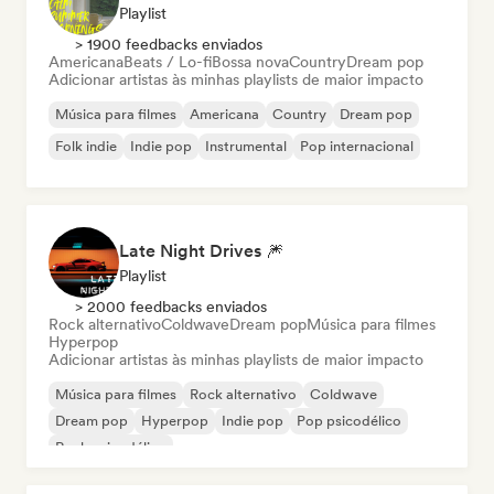
Playlist
> 1900 feedbacks enviados
Americana
Beats / Lo-fi
Bossa nova
Country
Dream pop
Adicionar artistas às minhas playlists de maior impacto
Música para filmes
Americana
Country
Dream pop
Folk indie
Indie pop
Instrumental
Pop internacional
Late Night Drives 🎆
Playlist
> 2000 feedbacks enviados
Rock alternativo
Coldwave
Dream pop
Música para filmes
Hyperpop
Adicionar artistas às minhas playlists de maior impacto
Música para filmes
Rock alternativo
Coldwave
Dream pop
Hyperpop
Indie pop
Pop psicodélico
Rock psicodélico