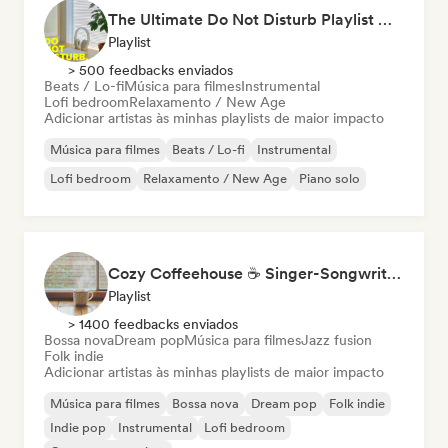
The Ultimate Do Not Disturb Playlist 🔕 Neo-Classical & Ambient Piano
Playlist
> 500 feedbacks enviados
Beats / Lo-fi
Música para filmes
Instrumental
Lofi bedroom
Relaxamento / New Age
Adicionar artistas às minhas playlists de maior impacto
Música para filmes
Beats / Lo-fi
Instrumental
Lofi bedroom
Relaxamento / New Age
Piano solo
Cozy Coffeehouse ☕ Singer-Songwriter, Indie Folk & Acoustic
Playlist
> 1400 feedbacks enviados
Bossa nova
Dream pop
Música para filmes
Jazz fusion
Folk indie
Adicionar artistas às minhas playlists de maior impacto
Música para filmes
Bossa nova
Dream pop
Folk indie
Indie pop
Instrumental
Lofi bedroom