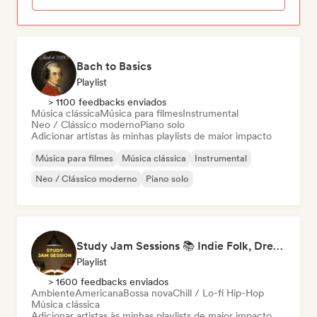
Bach to Basics
Playlist
> 1100 feedbacks enviados
Música clássica
Música para filmes
Instrumental
Neo / Clássico moderno
Piano solo
Adicionar artistas às minhas playlists de maior impacto
Música para filmes
Música clássica
Instrumental
Neo / Clássico moderno
Piano solo
Study Jam Sessions 📚 Indie Folk, Dream Pop & Singer-Songwriter
Playlist
> 1600 feedbacks enviados
Ambiente
Americana
Bossa nova
Chill / Lo-fi Hip-Hop
Música clássica
Adicionar artistas às minhas playlists de maior impacto