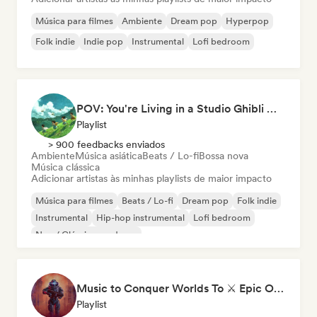
Música para filmes
Ambiente
Dream pop
Hyperpop
Folk indie
Indie pop
Instrumental
Lofi bedroom
POV: You're Living in a Studio Ghibli Movie 🌱 Neo-Classical Piano & Dream Pop
Playlist
> 900 feedbacks enviados
Ambiente
Música asiática
Beats / Lo-fi
Bossa nova
Música clássica
Adicionar artistas às minhas playlists de maior impacto
Música para filmes
Beats / Lo-fi
Dream pop
Folk indie
Instrumental
Hip-hop instrumental
Lofi bedroom
Neo / Clássico moderno
Music to Conquer Worlds To ⚔️ Epic Orchestral, Cinematic & Trailer Music
Playlist