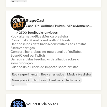
Post rock
StageCast
Canal Do YouTube/Twitch, Mídia/Jornalista, Mentor, Influenciador, Especialista Em Som
> 2300 feedbacks enviados
Rock alternativo
Blues
Música brasileira
Comercial / Mainstream
Death / Thrash
Dar conselhos detalhados/construtivos aos artistas
Escrever artigos
Compartilhar artistas no meu canal do YouTube,
SoundCloud ou Twitch
Dar aos artistas feedbacks detalhados sobre o
som/produção
Criar posts ou reels de impacto sobre artistas
Rock experimental
Rock alternativo
Música brasileira
Garage rock
Hardcore
Hard rock
Indie rock
Pop Punk
Sound & Vision MX