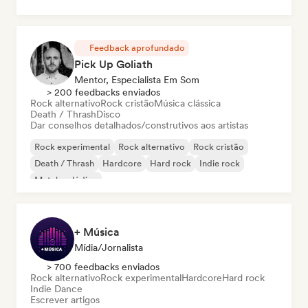
Feedback aprofundado
Pick Up Goliath
Mentor, Especialista Em Som
> 200 feedbacks enviados
Rock alternativo
Rock cristão
Música clássica
Death / Thrash
Disco
Dar conselhos detalhados/construtivos aos artistas
Rock experimental
Rock alternativo
Rock cristão
Death / Thrash
Hardcore
Hard rock
Indie rock
Metal melódico
+ Música
Mídia/Jornalista
> 700 feedbacks enviados
Rock alternativo
Rock experimental
Hardcore
Hard rock
Indie Dance
Escrever artigos