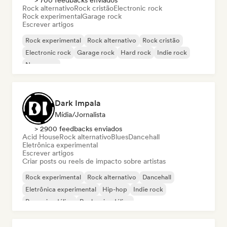
> 700 feedbacks enviados
Rock alternativo
Rock cristão
Electronic rock
Rock experimental
Garage rock
Escrever artigos
Rock experimental
Rock alternativo
Rock cristão
Electronic rock
Garage rock
Hard rock
Indie rock
New wave
Dark Impala
Mídia/Jornalista
> 2900 feedbacks enviados
Acid House
Rock alternativo
Blues
Dancehall
Eletrônica experimental
Escrever artigos
Criar posts ou reels de impacto sobre artistas
Rock experimental
Rock alternativo
Dancehall
Eletrônica experimental
Hip-hop
Indie rock
Pop psicodélico
Rock psicodélico