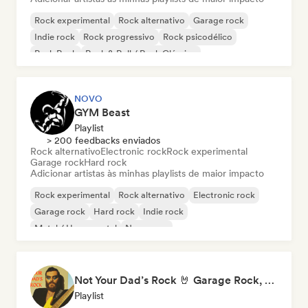
Rock experimental
Rock alternativo
Garage rock
Indie rock
Rock progressivo
Rock psicodélico
Punk Rock
Rock & Roll / Rock Clássico
NOVO
GYM Beast
Playlist
> 200 feedbacks enviados
Rock alternativo
Electronic rock
Rock experimental
Garage rock
Hard rock
Adicionar artistas às minhas playlists de maior impacto
Rock experimental
Rock alternativo
Electronic rock
Garage rock
Hard rock
Indie rock
Metal / Heavy metal
New wave
Not Your Dad’s Rock 🤘 Garage Rock, Alt-Rock & Indie Anthems
Playlist