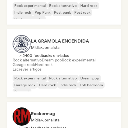
Rock experimental
Rock alternativo
Hard rock
Indie rock
Pop Punk
Post punk
Post rock
Rock progressivo
LA GRAMOLA ENCENDIDA
Mídia/Jornalista
> 2400 feedbacks enviados
Rock alternativo
Dream pop
Rock experimental
Garage rock
Hard rock
Escrever artigos
Rock experimental
Rock alternativo
Dream pop
Garage rock
Hard rock
Indie rock
Lofi bedroom
Pop rock
Rockermag
Mídia/Jornalista