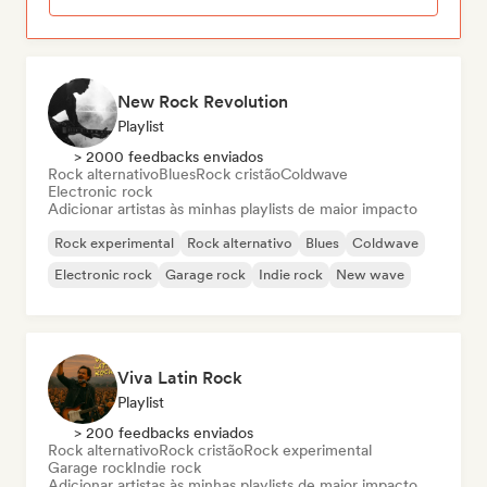
New Rock Revolution
Playlist
> 2000 feedbacks enviados
Rock alternativo
Blues
Rock cristão
Coldwave
Electronic rock
Adicionar artistas às minhas playlists de maior impacto
Rock experimental
Rock alternativo
Blues
Coldwave
Electronic rock
Garage rock
Indie rock
New wave
Viva Latin Rock
Playlist
> 200 feedbacks enviados
Rock alternativo
Rock cristão
Rock experimental
Garage rock
Indie rock
Adicionar artistas às minhas playlists de maior impacto