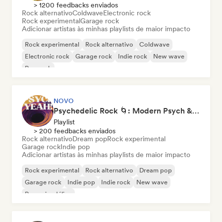
> 1200 feedbacks enviados
Rock alternativo
Coldwave
Electronic rock
Rock experimental
Garage rock
Adicionar artistas às minhas playlists de maior impacto
Rock experimental
Rock alternativo
Coldwave
Electronic rock
Garage rock
Indie rock
New wave
Pop rock
NOVO
Psychedelic Rock 🌀: Modern Psych & Turkish Vibes
Playlist
> 200 feedbacks enviados
Rock alternativo
Dream pop
Rock experimental
Garage rock
Indie pop
Adicionar artistas às minhas playlists de maior impacto
Rock experimental
Rock alternativo
Dream pop
Garage rock
Indie pop
Indie rock
New wave
Pop psicodélico