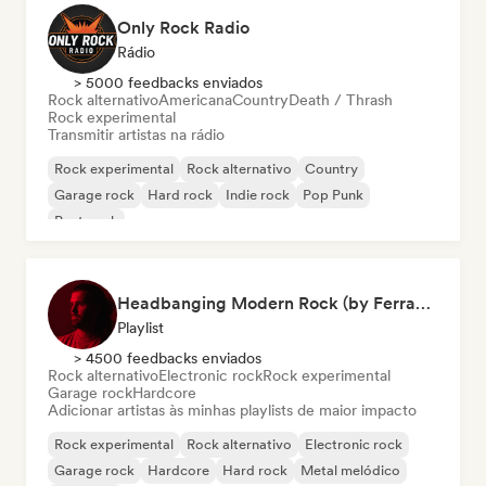
Only Rock Radio
Rádio
> 5000 feedbacks enviados
Rock alternativo
Americana
Country
Death / Thrash
Rock experimental
Transmitir artistas na rádio
Rock experimental
Rock alternativo
Country
Garage rock
Hard rock
Indie rock
Pop Punk
Post punk
Headbanging Modern Rock (by Ferran Alemany Roig)
Playlist
> 4500 feedbacks enviados
Rock alternativo
Electronic rock
Rock experimental
Garage rock
Hardcore
Adicionar artistas às minhas playlists de maior impacto
Rock experimental
Rock alternativo
Electronic rock
Garage rock
Hardcore
Hard rock
Metal melódico