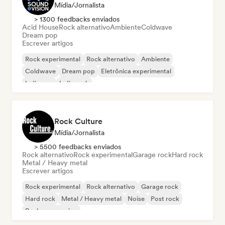
Mídia/Jornalista
> 1300 feedbacks enviados
Acid House
Rock alternativo
Ambiente
Coldwave
Dream pop
Escrever artigos
Rock experimental
Rock alternativo
Ambiente
Coldwave
Dream pop
Eletrônica experimental
Indie pop
Indie rock
Rock Culture
Mídia/Jornalista
> 5500 feedbacks enviados
Rock alternativo
Rock experimental
Garage rock
Hard rock
Metal / Heavy metal
Escrever artigos
Rock experimental
Rock alternativo
Garage rock
Hard rock
Metal / Heavy metal
Noise
Post rock
Rock progressivo