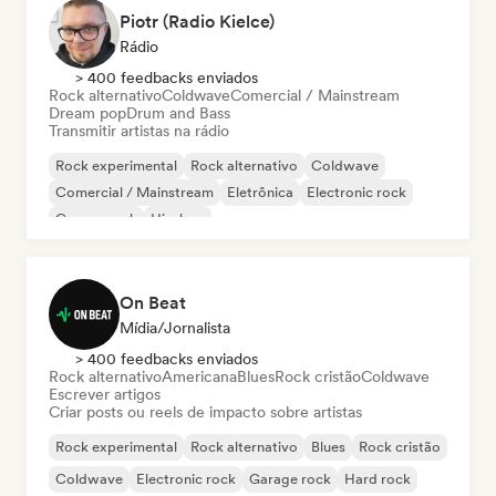
Piotr (Radio Kielce)
Rádio
> 400 feedbacks enviados
Rock alternativo
Coldwave
Comercial / Mainstream
Dream pop
Drum and Bass
Transmitir artistas na rádio
Rock experimental
Rock alternativo
Coldwave
Comercial / Mainstream
Eletrônica
Electronic rock
Garage rock
Hip-hop
On Beat
Mídia/Jornalista
> 400 feedbacks enviados
Rock alternativo
Americana
Blues
Rock cristão
Coldwave
Escrever artigos
Criar posts ou reels de impacto sobre artistas
Rock experimental
Rock alternativo
Blues
Rock cristão
Coldwave
Electronic rock
Garage rock
Hard rock