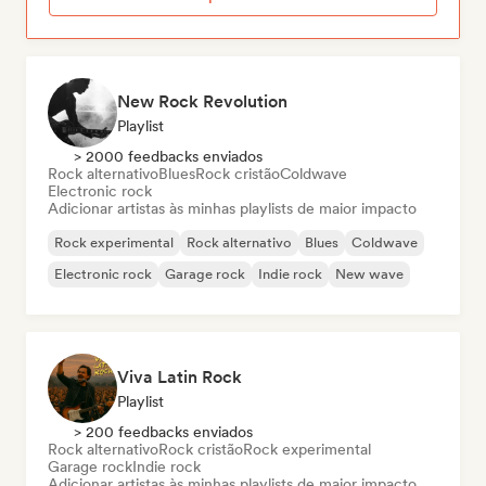
New Rock Revolution
Playlist
> 2000 feedbacks enviados
Rock alternativo
Blues
Rock cristão
Coldwave
Electronic rock
Adicionar artistas às minhas playlists de maior impacto
Rock experimental
Rock alternativo
Blues
Coldwave
Electronic rock
Garage rock
Indie rock
New wave
Viva Latin Rock
Playlist
> 200 feedbacks enviados
Rock alternativo
Rock cristão
Rock experimental
Garage rock
Indie rock
Adicionar artistas às minhas playlists de maior impacto