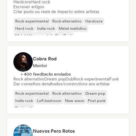
Hardcore
Hard rock
Escrever artigos
Criar posts ou reels de impacto sobre artistas
Rock experimental
Rock alternativo
Hardcore
Hard rock
Indie rock
Metal melódico
Metal / Heavy metal
Pop Punk
Cobra Rod
Mentor
> 400 feedbacks enviados
Rock alternativo
Dream pop
Dub
Rock experimental
Funk
Dar conselhos detalhados/construtivos aos artistas
Rock experimental
Rock alternativo
Dream pop
Indie rock
Lofi bedroom
New wave
Post punk
Post rock
Nuevos Pero Rotos