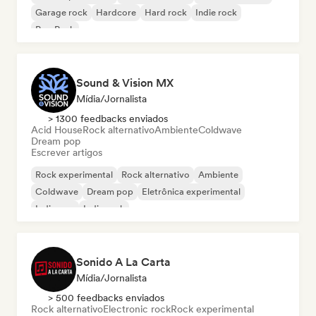
Garage rock
Hardcore
Hard rock
Indie rock
Pop Punk
Sound & Vision MX
Mídia/Jornalista
> 1300 feedbacks enviados
Acid House
Rock alternativo
Ambiente
Coldwave
Dream pop
Escrever artigos
Rock experimental
Rock alternativo
Ambiente
Coldwave
Dream pop
Eletrônica experimental
Indie pop
Indie rock
Sonido A La Carta
Mídia/Jornalista
> 500 feedbacks enviados
Rock alternativo
Electronic rock
Rock experimental