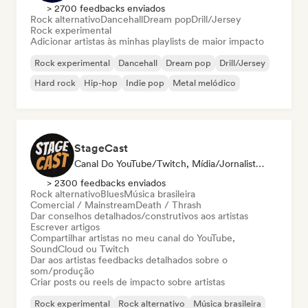
> 2700 feedbacks enviados
Rock alternativo
Dancehall
Dream pop
Drill/Jersey
Rock experimental
Adicionar artistas às minhas playlists de maior impacto
Rock experimental
Dancehall
Dream pop
Drill/Jersey
Hard rock
Hip-hop
Indie pop
Metal melódico
StageCast
Canal Do YouTube/Twitch, Mídia/Jornalista, Mentor, Influenciador, Especialista Em Som
> 2300 feedbacks enviados
Rock alternativo
Blues
Música brasileira
Comercial / Mainstream
Death / Thrash
Dar conselhos detalhados/construtivos aos artistas
Escrever artigos
Compartilhar artistas no meu canal do YouTube,
SoundCloud ou Twitch
Dar aos artistas feedbacks detalhados sobre o
som/produção
Criar posts ou reels de impacto sobre artistas
Rock experimental
Rock alternativo
Música brasileira