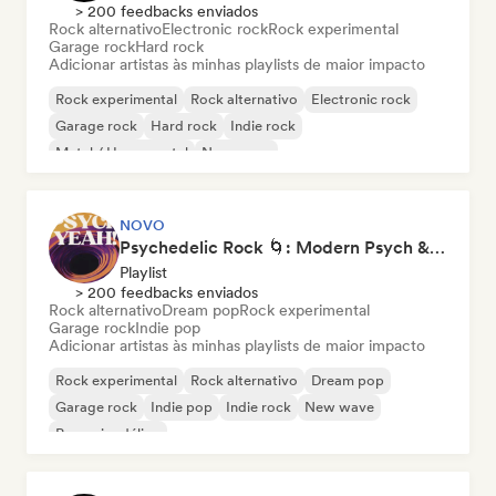
> 200 feedbacks enviados
Rock alternativo
Electronic rock
Rock experimental
Garage rock
Hard rock
Adicionar artistas às minhas playlists de maior impacto
Rock experimental
Rock alternativo
Electronic rock
Garage rock
Hard rock
Indie rock
Metal / Heavy metal
New wave
NOVO
Psychedelic Rock 🌀: Modern Psych & Turkish Vibes
Playlist
> 200 feedbacks enviados
Rock alternativo
Dream pop
Rock experimental
Garage rock
Indie pop
Adicionar artistas às minhas playlists de maior impacto
Rock experimental
Rock alternativo
Dream pop
Garage rock
Indie pop
Indie rock
New wave
Pop psicodélico