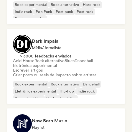
Rock experimental
Rock alternativo
Hard rock
Indie rock
Pop Punk
Post punk
Post rock
Rock progressivo
Dark Impala
Mídia/Jornalista
> 3000 feedbacks enviados
Acid House
Rock alternativo
Blues
Dancehall
Eletrônica experimental
Escrever artigos
Criar posts ou reels de impacto sobre artistas
Rock experimental
Rock alternativo
Dancehall
Eletrônica experimental
Hip-hop
Indie rock
Pop psicodélico
Rock psicodélico
Now Born Music
Playlist