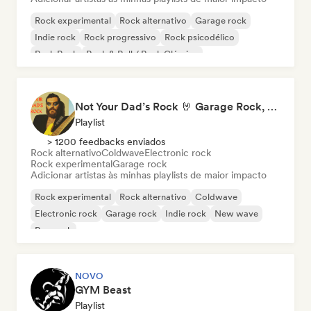
Rock experimental
Rock alternativo
Garage rock
Indie rock
Rock progressivo
Rock psicodélico
Punk Rock
Rock & Roll / Rock Clássico
Not Your Dad’s Rock 🤘 Garage Rock, Alt-Rock & Indie Anthems
Playlist
> 1200 feedbacks enviados
Rock alternativo
Coldwave
Electronic rock
Rock experimental
Garage rock
Adicionar artistas às minhas playlists de maior impacto
Rock experimental
Rock alternativo
Coldwave
Electronic rock
Garage rock
Indie rock
New wave
Pop rock
NOVO
GYM Beast
Playlist