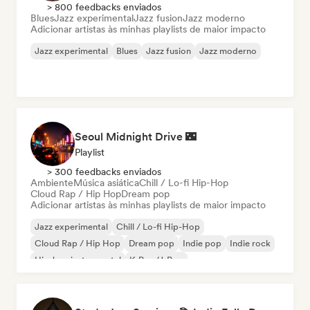
> 800 feedbacks enviados
Blues
Jazz experimental
Jazz fusion
Jazz moderno
Adicionar artistas às minhas playlists de maior impacto
Jazz experimental
Blues
Jazz fusion
Jazz moderno
Seoul Midnight Drive 🌃
Playlist
> 300 feedbacks enviados
Ambiente
Música asiática
Chill / Lo-fi Hip-Hop
Cloud Rap / Hip Hop
Dream pop
Adicionar artistas às minhas playlists de maior impacto
Jazz experimental
Chill / Lo-fi Hip-Hop
Cloud Rap / Hip Hop
Dream pop
Indie pop
Indie rock
Hip-hop instrumental
K-Pop/J-Pop