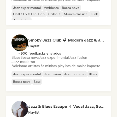
Jazz experimental
Ambiente
Bossa nova
Chill / Lo-fi Hip-Hop
Chill out
Música clássica
Funk
Jazz fusion
Smoky Jazz Club 🥃 Modern Jazz & Jazz Fusion to Sip an Old Fashioned to
Playlist
> 900 feedbacks enviados
Blues
Bossa nova
Jazz experimental
Jazz fusion
Jazz moderno
Adicionar artistas às minhas playlists de maior impacto
Jazz experimental
Jazz fusion
Jazz moderno
Blues
Bossa nova
Soul
Jazz & Blues Escape 🎷 Vocal Jazz, Soul Blues & Classic Standards
Playlist