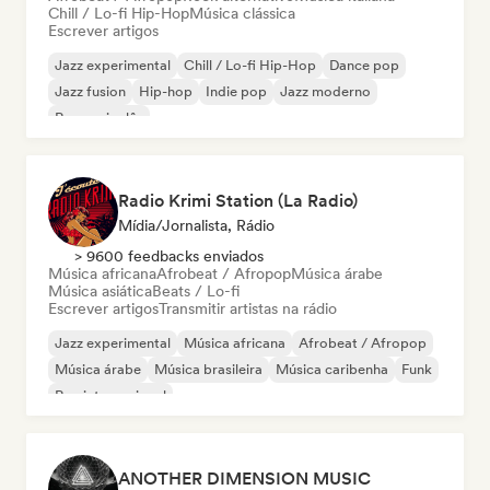
Chill / Lo-fi Hip-Hop
Música clássica
Escrever artigos
Jazz experimental
Chill / Lo-fi Hip-Hop
Dance pop
Jazz fusion
Hip-hop
Indie pop
Jazz moderno
Rap em inglês
Radio Krimi Station (La Radio)
Mídia/Jornalista, Rádio
> 9600 feedbacks enviados
Música africana
Afrobeat / Afropop
Música árabe
Música asiática
Beats / Lo-fi
Escrever artigos
Transmitir artistas na rádio
Jazz experimental
Música africana
Afrobeat / Afropop
Música árabe
Música brasileira
Música caribenha
Funk
Rap internacional
ANOTHER DIMENSION MUSIC