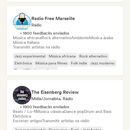
Radio Free Marseille
Rádio
> 1800 feedbacks enviados
Música africana
Rock alternativo
Ambiente
Música árabe
Música italiana
Transmitir artistas na rádio
Jazz experimental
Música africana
Rock alternativo
Eletrônica
Música para filmes
Folk indie
Jazz moderno
Neo / Clássico moderno
The Eisenberg Review
Mídia/Jornalista, Rádio
> 1900 feedbacks enviados
Beats / Lo-fi
Música clássica
Dance pop
Drum and Bass
Eletrônica
Escrever artigos
Transmitir artistas na rádio
Jazz experimental
Dance pop
Funk
Jazz fusion