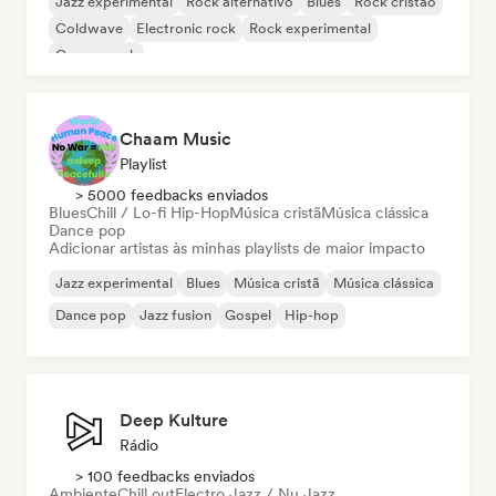
Jazz experimental
Rock alternativo
Blues
Rock cristão
Coldwave
Electronic rock
Rock experimental
Garage rock
Chaam Music
Playlist
> 5000 feedbacks enviados
Blues
Chill / Lo-fi Hip-Hop
Música cristã
Música clássica
Dance pop
Adicionar artistas às minhas playlists de maior impacto
Jazz experimental
Blues
Música cristã
Música clássica
Dance pop
Jazz fusion
Gospel
Hip-hop
Deep Kulture
Rádio
> 100 feedbacks enviados
Ambiente
Chill out
Electro Jazz / Nu Jazz