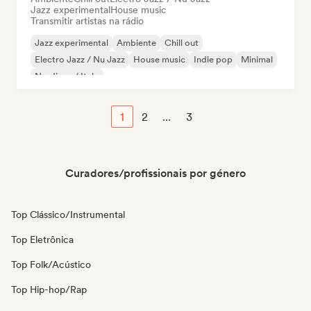
Jazz experimental
House music
Transmitir artistas na rádio
Jazz experimental
Ambiente
Chill out
Electro Jazz / Nu Jazz
House music
Indie pop
Minimal
Nu-disco / Italo
1
2
...
3
Curadores/profissionais por género
Top Clássico/Instrumental
Top Eletrônica
Top Folk/Acústico
Top Hip-hop/Rap