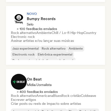
NOVO
Bumpy Records
Selo
< 100 feedbacks enviados
Rock alternativo
Ambiente
Chill / Lo-fi Hip-Hop
Country
Electronic rock
Assinar artistas e/ou lançar suas músicas
Jazz experimental
Rock alternativo
Ambiente
Electronic rock
Eletrônica experimental
Rock experimental
Indie pop
Indie rock
On Beat
Mídia/Jornalista
> 400 feedbacks enviados
Rock alternativo
Americana
Blues
Rock cristão
Coldwave
Escrever artigos
Criar posts ou reels de impacto sobre artistas