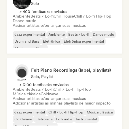
Selo
> 400 feedbacks enviados
Ambiente
Beats / Lo-fi
Chill House
Chill / Lo-fi Hip-Hop
Dance music
Assinar artistas e/ou lançar suas músicas
Jazz experimental
Ambiente
Beats / Lo-fi
Dance music
Drum and Bass
Eletrônica
Eletrônica experimental
Música para filmes
Felt Piano Recordings (label, playlists)
Selo, Playlist
> 3100 feedbacks enviados
Ambiente
Beats / Lo-fi
Chill / Lo-fi Hip-Hop
Música clássica
Coldwave
Assinar artistas e/ou lançar suas músicas
Adicionar artistas às minhas playlists de maior impacto
Jazz experimental
Chill / Lo-fi Hip-Hop
Música clássica
Coldwave
Eletrônica
Folk indie
Instrumental
Neo / Clássico moderno