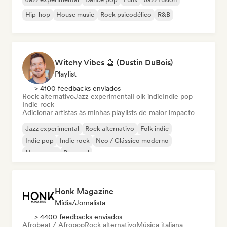
Hip-hop
House music
Rock psicodélico
R&B
Witchy Vibes 🔮 (Dustin DuBois)
Playlist
> 4100 feedbacks enviados
Rock alternativo
Jazz experimental
Folk indie
Indie pop
Indie rock
Adicionar artistas às minhas playlists de maior impacto
Jazz experimental
Rock alternativo
Folk indie
Indie pop
Indie rock
Neo / Clássico moderno
New wave
Pop soul
Honk Magazine
Mídia/Jornalista
> 4400 feedbacks enviados
Afrobeat / Afropop
Rock alternativo
Música italiana