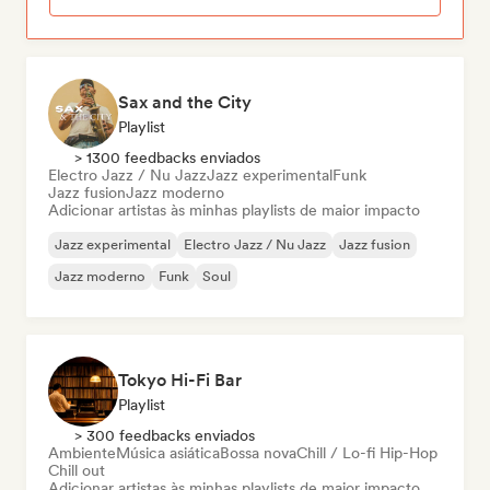
Sax and the City
Playlist
> 1300 feedbacks enviados
Electro Jazz / Nu Jazz
Jazz experimental
Funk
Jazz fusion
Jazz moderno
Adicionar artistas às minhas playlists de maior impacto
Jazz experimental
Electro Jazz / Nu Jazz
Jazz fusion
Jazz moderno
Funk
Soul
Tokyo Hi-Fi Bar
Playlist
> 300 feedbacks enviados
Ambiente
Música asiática
Bossa nova
Chill / Lo-fi Hip-Hop
Chill out
Adicionar artistas às minhas playlists de maior impacto