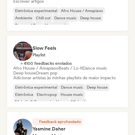
Escrever artigos
Eletrônica experimental
Afro House / Amapiano
Ambiente
Chill out
Dance music
Deep house
Drum and Bass
House music
Slow Feels
Playlist
> 4100 feedbacks enviados
Afro House / Amapiano
Beats / Lo-fi
Dance music
Deep house
Dream pop
Adicionar artistas às minhas playlists de maior impacto
Eletrônica experimental
Dance music
Deep house
Eletrônica
Electropop
House music
Melodic & Progressive House
Minimal
Feedback aprofundado
Yasmine Daher