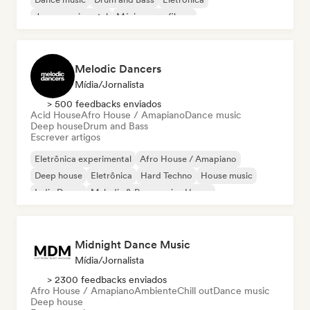
Jazz experimental
Música para filmes
Melodic Dancers
Mídia/Jornalista
> 500 feedbacks enviados
Acid House
Afro House / Amapiano
Dance music
Deep house
Drum and Bass
Escrever artigos
Eletrônica experimental
Afro House / Amapiano
Deep house
Eletrônica
Hard Techno
House music
Indie Dance
Melodic & Progressive House
Midnight Dance Music
Mídia/Jornalista
> 2300 feedbacks enviados
Afro House / Amapiano
Ambiente
Chill out
Dance music
Deep house