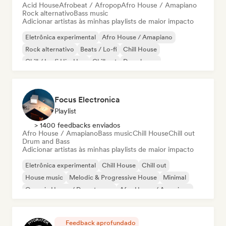
Acid House
Afrobeat / Afropop
Afro House / Amapiano
Rock alternativo
Bass music
Adicionar artistas às minhas playlists de maior impacto
Eletrônica experimental
Afro House / Amapiano
Rock alternativo
Beats / Lo-fi
Chill House
Chill / Lo-fi Hip-Hop
Chill out
Deep house
Focus Electronica
Playlist
> 1400 feedbacks enviados
Afro House / Amapiano
Bass music
Chill House
Chill out
Drum and Bass
Adicionar artistas às minhas playlists de maior impacto
Eletrônica experimental
Chill House
Chill out
House music
Melodic & Progressive House
Minimal
Organic House / Downtempo
Afro House / Amapiano
Feedback aprofundado