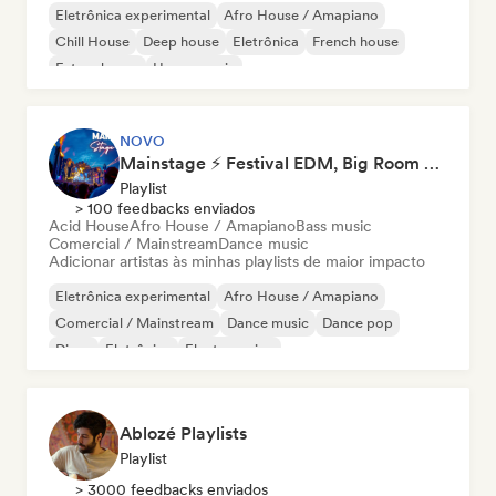
Eletrônica experimental
Afro House / Amapiano
Chill House
Deep house
Eletrônica
French house
Future house
House music
NOVO
Mainstage ⚡ Festival EDM, Big Room & House Anthems
Playlist
> 100 feedbacks enviados
Acid House
Afro House / Amapiano
Bass music
Comercial / Mainstream
Dance music
Adicionar artistas às minhas playlists de maior impacto
Eletrônica experimental
Afro House / Amapiano
Comercial / Mainstream
Dance music
Dance pop
Disco
Eletrônica
Electro swing
Ablozé Playlists
Playlist
> 3000 feedbacks enviados