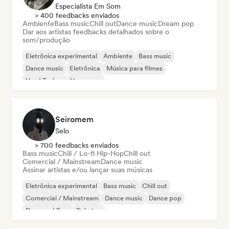
Especialista Em Som
> 400 feedbacks enviados
Ambiente
Bass music
Chill out
Dance music
Dream pop
Dar aos artistas feedbacks detalhados sobre o
som/produção
Eletrônica experimental
Ambiente
Bass music
Dance music
Eletrônica
Música para filmes
Hard Techno
Hyperpop
Seiromem
Selo
> 700 feedbacks enviados
Bass music
Chill / Lo-fi Hip-Hop
Chill out
Comercial / Mainstream
Dance music
Assinar artistas e/ou lançar suas músicas
Eletrônica experimental
Bass music
Chill out
Comercial / Mainstream
Dance music
Dance pop
Drum and Bass
Dubstep