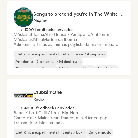
Songs to pretend you're in The White Lotus
Playlist
> 1300 feedbacks enviados
Música africana
Afro House / Amapiano
Ambiente
Música asiática
Música caribenha
Adicionar artistas às minhas playlists de maior impacto
Eletrônica experimental
Afro House / Amapiano
Ambiente
Comercial / Mainstream
Electro Jazz / Nu Jazz
Música para filmes
Jazz fusion
Hyperpop
Clubbin'One
Rádio
> 4800 feedbacks enviados
Beats / Lo-fi
Chill / Lo-fi Hip-Hop
Comercial / Mainstream
Dance music
Dance pop
Transmitir artistas na rádio
Eletrônica experimental
Beats / Lo-fi
Dance music