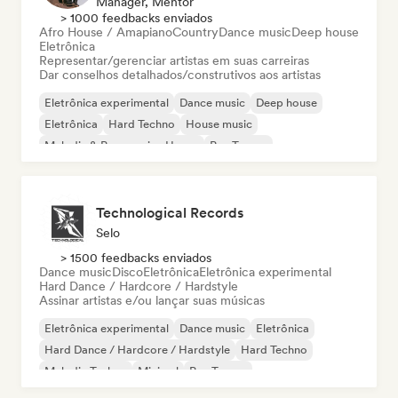
Manager, Mentor
> 1000 feedbacks enviados
Afro House / Amapiano
Country
Dance music
Deep house
Eletrônica
Representar/gerenciar artistas em suas carreiras
Dar conselhos detalhados/construtivos aos artistas
Eletrônica experimental
Dance music
Deep house
Eletrônica
Hard Techno
House music
Melodic & Progressive House
Psy-Trance
Technological Records
Selo
> 1500 feedbacks enviados
Dance music
Disco
Eletrônica
Eletrônica experimental
Hard Dance / Hardcore / Hardstyle
Assinar artistas e/ou lançar suas músicas
Eletrônica experimental
Dance music
Eletrônica
Hard Dance / Hardcore / Hardstyle
Hard Techno
Melodic Techno
Minimal
Psy-Trance