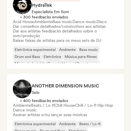
HydraTek
Especialista Em Som
> 300 feedbacks enviados
Acid House
Ambiente
Bass music
Dance music
Disco
Dar conselhos detalhados/construtivos aos artistas
Dar aos artistas feedbacks detalhados sobre o
som/produção
Baixar faixas de artistas para os meus sets de DJ
Eletrônica experimental
Ambiente
Bass music
Drum and Bass
Eletrônica
Música para filmes
Música industrial
Organic House / Downtempo
ANOTHER DIMENSION MUSIC
Selo
> 400 feedbacks enviados
Ambiente
Beats / Lo-fi
Chill House
Chill / Lo-fi Hip-Hop
Dance music
Assinar artistas e/ou lançar suas músicas
Eletrônica experimental
Ambiente
Beats / Lo-fi
Dance music
Drum and Bass
Eletrônica