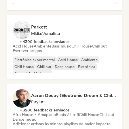
Parkett
Mídia/Jornalista
> 4300 feedbacks enviados
Acid House
Ambiente
Bass music
Chill House
Chill out
Escrever artigos
Eletrônica experimental
Acid House
Ambiente
Chill House
Chill out
Deep house
Eletrônica
Funky / Jackin House
Aaron Decay (Electronic Dream & Chill Electronic Dream playlists)
Playlist
> 3900 feedbacks enviados
Afro House / Amapiano
Beats / Lo-fi
Chill House
Chill out
Dance music
Adicionar artistas às minhas playlists de maior impacto