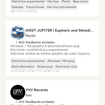
Eletrônica experimental
Hip-hop
Phonk
Bass music
Dubstep
Future house
Hip-hop instrumental
Rap internacional
WEST JUPITER | Euphoric and Melodic Techno | The Best Indie | Organic House
Playlist
> 400 feedbacks enviados
Afrobeat / Afropop
Rock alternativo
Dream pop
Electronic rock
Eletrônica experimental
Adicionar artistas às minhas playlists de maior impacto
Eletrônica experimental
Afrobeat / Afropop
Rock alternativo
Dream pop
Electronic rock
Indie India
Indie pop
Indie rock
YHV Records
Selo
> 700 feedbacks enviados