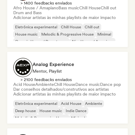
> 1400 feedbacks enviados
Afro House / Amapiano
Bass music
Chill House
Chill out
Drum and Bass
Adicionar artistas às minhas playlists de maior impacto
Eletrônica experimental
Chill House
Chill out
House music
Melodic & Progressive House
Minimal
Organic House / Downtempo
Afro House / Amapiano
Analog Experience
Mentor, Playlist
> 2100 feedbacks enviados
Acid House
Ambiente
Chill House
Dance music
Dance pop
Dar conselhos detalhados/construtivos aos artistas
Adicionar artistas às minhas playlists de maior impacto
Eletrônica experimental
Acid House
Ambiente
Deep house
House music
Indie Dance
Melodic & Progressive House
Minimal