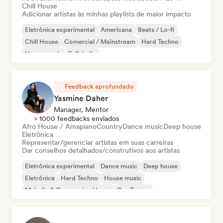
Chill House
Adicionar artistas às minhas playlists de maior impacto
Eletrônica experimental
Americana
Beats / Lo-fi
Chill House
Comercial / Mainstream
Hard Techno
House music
Folk indie
Feedback aprofundado
Yasmine Daher
Manager, Mentor
> 1000 feedbacks enviados
Afro House / Amapiano
Country
Dance music
Deep house
Eletrônica
Representar/gerenciar artistas em suas carreiras
Dar conselhos detalhados/construtivos aos artistas
Eletrônica experimental
Dance music
Deep house
Eletrônica
Hard Techno
House music
Melodic & Progressive House
Psy-Trance