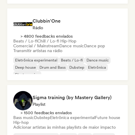
Hyperpop
Clubbin'One
Rádio
> 4800 feedbacks enviados
Beats / Lo-fi
Chill / Lo-fi Hip-Hop
Comercial / Mainstream
Dance music
Dance pop
Transmitir artistas na rádio
Eletrônica experimental
Beats / Lo-fi
Dance music
Deep house
Drum and Bass
Dubstep
Eletrônica
Electro swing
Sigma training (by Mastery Gallery)
Playlist
> 1500 feedbacks enviados
Bass music
Dubstep
Eletrônica experimental
Future house
Hip-hop
Adicionar artistas às minhas playlists de maior impacto