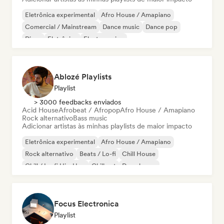
Eletrônica experimental
Afro House / Amapiano
Comercial / Mainstream
Dance music
Dance pop
Disco
Eletrônica
Electro swing
Ablozé Playlists
Playlist
> 3000 feedbacks enviados
Acid House
Afrobeat / Afropop
Afro House / Amapiano
Rock alternativo
Bass music
Adicionar artistas às minhas playlists de maior impacto
Eletrônica experimental
Afro House / Amapiano
Rock alternativo
Beats / Lo-fi
Chill House
Chill / Lo-fi Hip-Hop
Chill out
Deep house
Focus Electronica
Playlist