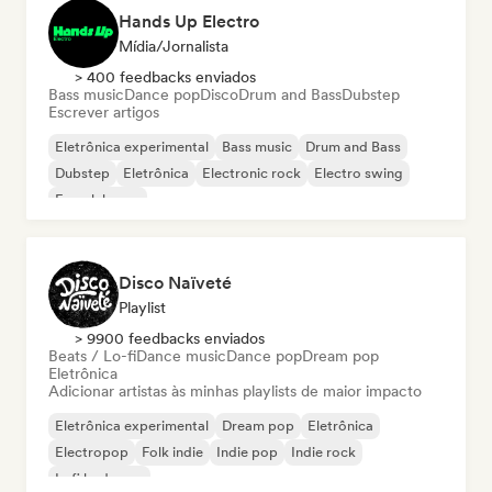
Hands Up Electro
Mídia/Jornalista
> 400 feedbacks enviados
Bass music
Dance pop
Disco
Drum and Bass
Dubstep
Escrever artigos
Eletrônica experimental
Bass music
Drum and Bass
Dubstep
Eletrônica
Electronic rock
Electro swing
French house
Disco Naïveté
Playlist
> 9900 feedbacks enviados
Beats / Lo-fi
Dance music
Dance pop
Dream pop
Eletrônica
Adicionar artistas às minhas playlists de maior impacto
Eletrônica experimental
Dream pop
Eletrônica
Electropop
Folk indie
Indie pop
Indie rock
Lofi bedroom