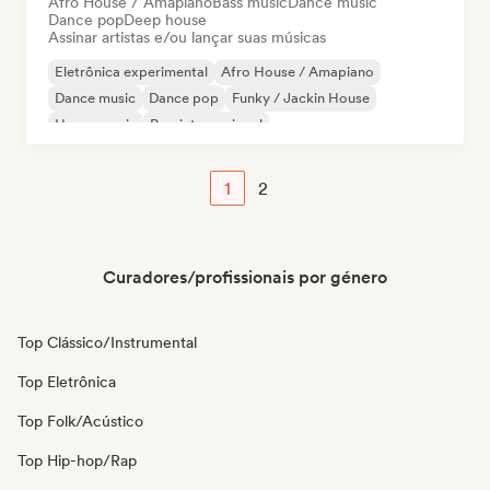
Afro House / Amapiano
Bass music
Dance music
Dance pop
Deep house
Assinar artistas e/ou lançar suas músicas
Eletrônica experimental
Afro House / Amapiano
Dance music
Dance pop
Funky / Jackin House
House music
Pop internacional
Melodic & Progressive House
1
2
Curadores/profissionais por género
Top Clássico/Instrumental
Top Eletrônica
Top Folk/Acústico
Top Hip-hop/Rap