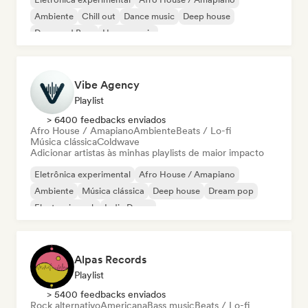
Ambiente
Chill out
Dance music
Deep house
Drum and Bass
House music
Vibe Agency
Playlist
> 6400 feedbacks enviados
Afro House / Amapiano
Ambiente
Beats / Lo-fi
Música clássica
Coldwave
Adicionar artistas às minhas playlists de maior impacto
Eletrônica experimental
Afro House / Amapiano
Ambiente
Música clássica
Deep house
Dream pop
Electronic rock
Indie Dance
Alpas Records
Playlist
> 5400 feedbacks enviados
Rock alternativo
Americana
Bass music
Beats / Lo-fi