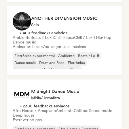
ANOTHER DIMENSION MUSIC
Selo
> 400 feedbacks enviados
Ambiente
Beats / Lo-fi
Chill House
Chill / Lo-fi Hip-Hop
Dance music
Assinar artistas e/ou lançar suas músicas
Eletrônica experimental
Ambiente
Beats / Lo-fi
Dance music
Drum and Bass
Eletrônica
Jazz experimental
Música para filmes
Midnight Dance Music
Mídia/Jornalista
> 2300 feedbacks enviados
Afro House / Amapiano
Ambiente
Chill out
Dance music
Deep house
Escrever artigos
Eletrônica experimental
Afro House / Amapiano