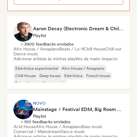
Aaron Decay (Electronic Dream & Chill Electronic Dream playlists)
Playlist
> 3900 feedbacks enviados
Afro House / Amapiano
Beats / Lo-fi
Chill House
Chill out
Dance music
Adicionar artistas às minhas playlists de maior impacto
Eletrônica experimental
Afro House / Amapiano
Chill House
Deep house
Eletrônica
French house
Future house
House music
NOVO
Mainstage ⚡ Festival EDM, Big Room & House Anthems
Playlist
> 100 feedbacks enviados
Acid House
Afro House / Amapiano
Bass music
Comercial / Mainstream
Dance music
Adicionar artistas às minhas playlists de maior impacto