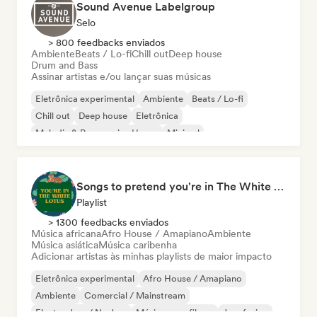
Sound Avenue Labelgroup
Selo
> 800 feedbacks enviados
Ambiente
Beats / Lo-fi
Chill out
Deep house
Drum and Bass
Assinar artistas e/ou lançar suas músicas
Eletrônica experimental
Ambiente
Beats / Lo-fi
Chill out
Deep house
Eletrônica
Melodic & Progressive House
Minimal
Songs to pretend you're in The White Lotus
Playlist
> 1300 feedbacks enviados
Música africana
Afro House / Amapiano
Ambiente
Música asiática
Música caribenha
Adicionar artistas às minhas playlists de maior impacto
Eletrônica experimental
Afro House / Amapiano
Ambiente
Comercial / Mainstream
Electro Jazz / Nu Jazz
Música para filmes
Jazz fusion