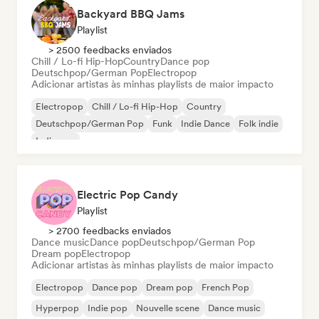
Backyard BBQ Jams
Playlist
> 2500 feedbacks enviados
Chill / Lo-fi Hip-Hop
Country
Dance pop
Deutschpop/German Pop
Electropop
Adicionar artistas às minhas playlists de maior impacto
Electropop
Chill / Lo-fi Hip-Hop
Country
Deutschpop/German Pop
Funk
Indie Dance
Folk indie
Indie pop
Electric Pop Candy
Playlist
> 2700 feedbacks enviados
Dance music
Dance pop
Deutschpop/German Pop
Dream pop
Electropop
Adicionar artistas às minhas playlists de maior impacto
Electropop
Dance pop
Dream pop
French Pop
Hyperpop
Indie pop
Nouvelle scene
Dance music