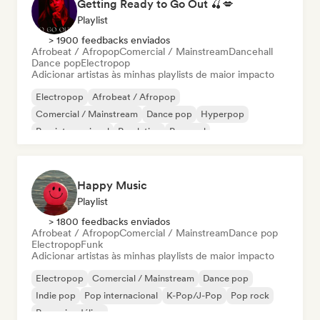
Getting Ready to Go Out 🍒💋
Playlist
> 1900 feedbacks enviados
Afrobeat / Afropop
Comercial / Mainstream
Dancehall
Dance pop
Electropop
Adicionar artistas às minhas playlists de maior impacto
Electropop
Afrobeat / Afropop
Comercial / Mainstream
Dance pop
Hyperpop
Pop internacional
Pop latino
Pop soul
Happy Music
Playlist
> 1800 feedbacks enviados
Afrobeat / Afropop
Comercial / Mainstream
Dance pop
Electropop
Funk
Adicionar artistas às minhas playlists de maior impacto
Electropop
Comercial / Mainstream
Dance pop
Indie pop
Pop internacional
K-Pop/J-Pop
Pop rock
Pop psicodélico