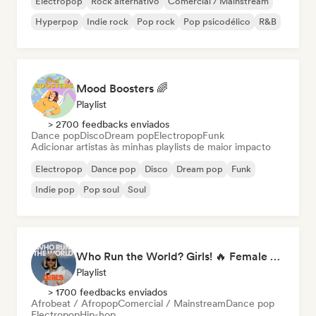
Electropop
Rock alternativo
Comercial / Mainstream
Hyperpop
Indie rock
Pop rock
Pop psicodélico
R&B
Mood Boosters 🌈
Playlist
> 2700 feedbacks enviados
Dance pop
Disco
Dream pop
Electropop
Funk
Adicionar artistas às minhas playlists de maior impacto
Electropop
Dance pop
Disco
Dream pop
Funk
Indie pop
Pop soul
Soul
Who Run the World? Girls! 🔥 Female Empowerment Pop & Girl-Power Anthems
Playlist
> 1700 feedbacks enviados
Afrobeat / Afropop
Comercial / Mainstream
Dance pop
Electropop
Hip-hop