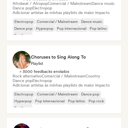
Afrobeat / Afropop
Comercial / Mainstream
Dance music
Dance pop
Electropop
Adicionar artistas às minhas playlists de maior impacto
Electropop
Comercial / Mainstream
Dance music
Dance pop
Hyperpop
Pop internacional
Pop latino
Synthpop
Choruses to Sing Along To
Playlist
> 3000 feedbacks enviados
Rock alternativo
Comercial / Mainstream
Country
Dance pop
Electropop
Adicionar artistas às minhas playlists de maior impacto
Electropop
Comercial / Mainstream
Dance pop
Hyperpop
Pop internacional
Pop latino
Pop rock
Synthpop