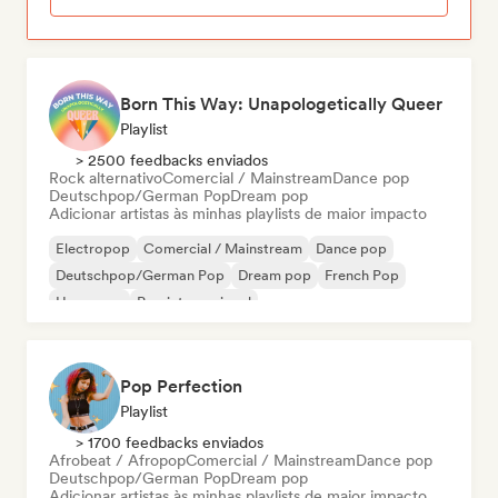
Born This Way: Unapologetically Queer
Playlist
> 2500 feedbacks enviados
Rock alternativo
Comercial / Mainstream
Dance pop
Deutschpop/German Pop
Dream pop
Adicionar artistas às minhas playlists de maior impacto
Electropop
Comercial / Mainstream
Dance pop
Deutschpop/German Pop
Dream pop
French Pop
Hyperpop
Pop internacional
Pop Perfection
Playlist
> 1700 feedbacks enviados
Afrobeat / Afropop
Comercial / Mainstream
Dance pop
Deutschpop/German Pop
Dream pop
Adicionar artistas às minhas playlists de maior impacto