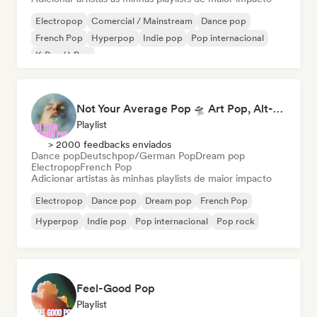
Electropop
Comercial / Mainstream
Dance pop
French Pop
Hyperpop
Indie pop
Pop internacional
K-Pop/J-Pop
Not Your Average Pop 🛸 Art Pop, Alt-Pop & Indie Pop
Playlist
> 2000 feedbacks enviados
Dance pop
Deutschpop/German Pop
Dream pop
Electropop
French Pop
Adicionar artistas às minhas playlists de maior impacto
Electropop
Dance pop
Dream pop
French Pop
Hyperpop
Indie pop
Pop internacional
Pop rock
Feel-Good Pop
Playlist