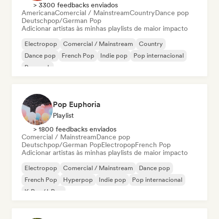
> 3300 feedbacks enviados
Americana
Comercial / Mainstream
Country
Dance pop
Deutschpop/German Pop
Adicionar artistas às minhas playlists de maior impacto
Electropop
Comercial / Mainstream
Country
Dance pop
French Pop
Indie pop
Pop internacional
Pop rock
Pop Euphoria
Playlist
> 1800 feedbacks enviados
Comercial / Mainstream
Dance pop
Deutschpop/German Pop
Electropop
French Pop
Adicionar artistas às minhas playlists de maior impacto
Electropop
Comercial / Mainstream
Dance pop
French Pop
Hyperpop
Indie pop
Pop internacional
K-Pop/J-Pop