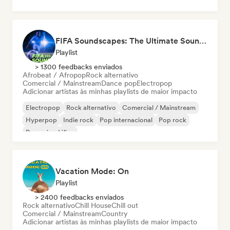
FIFA Soundscapes: The Ultimate Soundtrack ⚽️ Festival Indie, Electropop & Dance Anthems
Playlist
> 1300 feedbacks enviados
Afrobeat / Afropop
Rock alternativo
Comercial / Mainstream
Dance pop
Electropop
Adicionar artistas às minhas playlists de maior impacto
Electropop
Rock alternativo
Comercial / Mainstream
Hyperpop
Indie rock
Pop internacional
Pop rock
Pop psicodélico
Vacation Mode: On
Playlist
> 2400 feedbacks enviados
Rock alternativo
Chill House
Chill out
Comercial / Mainstream
Country
Adicionar artistas às minhas playlists de maior impacto