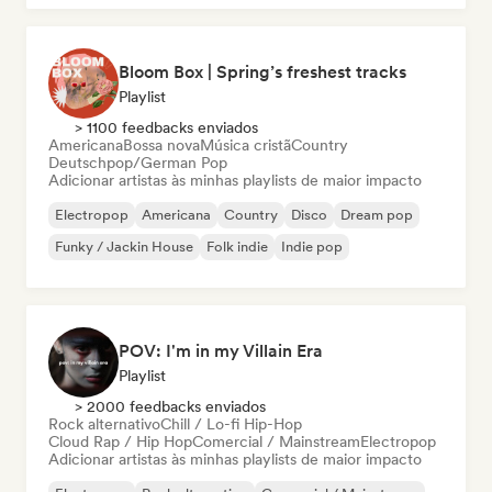
Bloom Box | Spring’s freshest tracks
Playlist
> 1100 feedbacks enviados
Americana
Bossa nova
Música cristã
Country
Deutschpop/German Pop
Adicionar artistas às minhas playlists de maior impacto
Electropop
Americana
Country
Disco
Dream pop
Funky / Jackin House
Folk indie
Indie pop
POV: I'm in my Villain Era
Playlist
> 2000 feedbacks enviados
Rock alternativo
Chill / Lo-fi Hip-Hop
Cloud Rap / Hip Hop
Comercial / Mainstream
Electropop
Adicionar artistas às minhas playlists de maior impacto