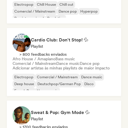
Electropop
Chill House
Chill out
Comercial / Mainstream
Dance pop
Hyperpop
Pop internacional
Pop latino
Cardio Club: Don't Stop! 💦
Playlist
> 800 feedbacks enviados
Afro House / Amapiano
Bass music
Comercial / Mainstream
Dance music
Dance pop
Adicionar artistas às minhas playlists de maior impacto
Electropop
Comercial / Mainstream
Dance music
Deep house
Deutschpop/German Pop
Disco
French Pop
House music
Sweat & Pop: Gym Mode 💦
Playlist
> 1700 feedbacks enviados