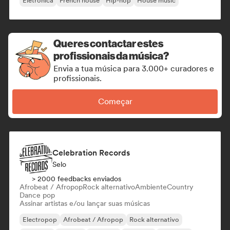
Eletrônica
French house
Hip-hop
House music
Queres contactar estes
profissionais da música?
Envia a tua música para 3.000+ curadores e
profissionais.
Começar
Celebration Records
Selo
> 2000 feedbacks enviados
Afrobeat / Afropop
Rock alternativo
Ambiente
Country
Dance pop
Assinar artistas e/ou lançar suas músicas
Electropop
Afrobeat / Afropop
Rock alternativo