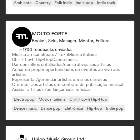
Ambiente
Country
Folk indie
Indie pop
Indie rock
MOLTO FORTE
Booker, Selo, Manager, Mentor, Editora
> 1700 feedbacks enviados
Música africana
Beats / Lo-fi
Música italiana
Chill / Lo-fi Hip-Hop
Dance music
Dar conselhos detalhados/construtivos aos artistas
Achar ou propor oportunidades de eventos ao vivo aos
artistas
Representar/gerenciar artistas em suas carreiras
Oferecer aos artistas um contrato de publicação musical
Assinar artistas e/ou lançar suas músicas
Electropop
Música italiana
Chill / Lo-fi Hip-Hop
Dance music
Dance pop
Eletrônica
Hip-hop
Indie pop
Union Music Group Ltd