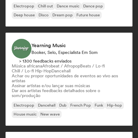
Electropop
Chill out
Dance music
Dance pop
Deep house
Disco
Dream pop
Future house
Yearning Music
Booker, Selo, Especialista Em Som
> 1300 feedbacks enviados
Música africana
Afrobeat / Afropop
Beats / Lo-fi
Chill / Lo-fi Hip-Hop
Dancehall
Achar ou propor oportunidades de eventos ao vivo aos
artistas
Assinar artistas e/ou lançar suas músicas
Dar aos artistas feedbacks detalhados sobre o
som/produção
Electropop
Dancehall
Dub
French Pop
Funk
Hip-hop
House music
New wave