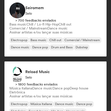
Seiromem
Selo
> 700 feedbacks enviados
Bass music
Chill / Lo-fi Hip-Hop
Chill out
Comercial / Mainstream
Dance music
Assinar artistas e/ou lançar suas músicas
Electropop
Bass music
Chill out
Comercial / Mainstream
Dance music
Dance pop
Drum and Bass
Dubstep
Reload Music
Selo
> 1800 feedbacks enviados
Música italiana
Dance music
Dance pop
Deep house
Eletrônica
Assinar artistas e/ou lançar suas músicas
Electropop
Música italiana
Dance music
Dance pop