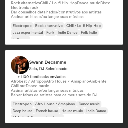
Rock alternativo
Chill / Lo-fi Hip-Hop
Dance music
Disco
Electronic rock
Dar conselhos detalhados/construtivos aos artistas
Assinar artistas e/ou lançar suas músicas
Electropop
Rock alternativo
Chill / Lo-fi Hip-Hop
Jazz experimental
Funk
Indie Dance
Folk indie
Indie pop
Swann Decamme
Selo, DJ Selecionado
> 1100 feedbacks enviados
Afrobeat / Afropop
Afro House / Amapiano
Ambiente
Chill out
Dance music
Assinar artistas e/ou lançar suas músicas
Baixar faixas de artistas para os meus sets de DJ
Electropop
Afro House / Amapiano
Dance music
Deep house
French house
House music
Indie Dance
Melodic & Progressive House