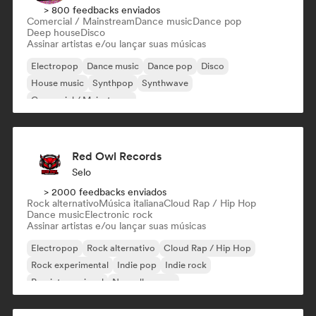
> 800 feedbacks enviados
Comercial / Mainstream
Dance music
Dance pop
Deep house
Disco
Assinar artistas e/ou lançar suas músicas
Electropop
Dance music
Dance pop
Disco
House music
Synthpop
Synthwave
Comercial / Mainstream
Red Owl Records
Selo
> 2000 feedbacks enviados
Rock alternativo
Música italiana
Cloud Rap / Hip Hop
Dance music
Electronic rock
Assinar artistas e/ou lançar suas músicas
Electropop
Rock alternativo
Cloud Rap / Hip Hop
Rock experimental
Indie pop
Indie rock
Pop internacional
Nouvelle scene