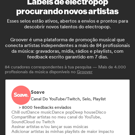
Labels de electropop
procurando novos artistas
Esses selos estão ativos, abertos a envios e prontos para
descobrir novos talentos do electropop.
Groover é uma plataforma de promoção musical que
conecta artistas independentes a mais de 84 profissionais
da música: gravadoras, mídia, rádios e playlists, com
feedback escrito garantido em 7 dias.
84
curadores correspondentes à tua pesquisa — Mais de 4.000
profissionais da música disponíveis no
Groover
Soave
Canal Do YouTube/Twitch, Selo, Playlist
> 8000 feedbacks enviados
Chill out
Dance music
Dance pop
Deep house
Disco
Compartilhar artistas no meu canal do YouTube,
SoundCloud ou Twitch
Assinar artistas e/ou lançar suas músicas
Adicionar artistas às minhas playlists de maior impacto