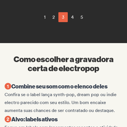
1
2
3
4
5
Como escolher a gravadora
certa de electropop
Combine seu som com o elenco deles
Confira se o label lança synth-pop, dream pop ou indie
electro parecido com seu estilo. Um bom encaixe
aumenta suas chances de ser contratado ou destaque.
Alvo: labels ativos