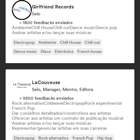
Girlfriend Records
Selo
> 1800 feedbacks enviados
Ambiente
Chill House
Chill out
Dance music
Dance pop
Assinar artistas e/ou lançar suas músicas
Electropop
Ambiente
Chill House
Chill out
Dance music
Disco
Eletrônica
French house
LaCouveuse
Selo, Manager, Mentor, Editora
> 9300 feedbacks enviados
Rock alternativo
Coldwave
Electropop
Rock experimental
French Pop
Dar conselhos detalhados/construtivos aos artistas
Oferecer aos artistas um contrato de publicação musical
Assinar artistas e/ou lançar suas músicas
Representar/gerenciar artistas em suas carreiras
Electropop
Rock alternativo
French Pop
Hip-hop