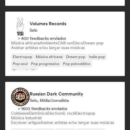
Volumes Records
Selo
> 400 feedbacks enviados
Música africana
Ambiente
Chill out
Disco
Dream pop
Assinar artistas e/ou lançar suas músicas
Electropop
Música africana
Dream pop
Indie pop
Pop soul
Pop progressivo
Pop psicodélico
Rap em inglês
Russian Dark Community
Selo, Mídia/Jornalista
> 1600 feedbacks enviados
Coldwave
Eletrônica
Electronic rock
Electropop
Música industrial
Escrever artigos
Assinar artistas e/ou lançar suas músicas