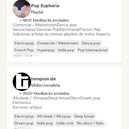
Pop Euphoria
Playlist
> 1800 feedbacks enviados
Comercial / Mainstream
Dance pop
Deutschpop/German Pop
Electropop
French Pop
Adicionar artistas às minhas playlists de maior impacto
Electropop
Comercial / Mainstream
Dance pop
French Pop
Hyperpop
Indie pop
Pop internacional
K-Pop/J-Pop
tonspion.de
Mídia/Jornalista
> 3500 feedbacks enviados
Afrobeat / Afropop
Deep house
Disco
Dream pop
Eletrônica
Escrever artigos
Electropop
Afrobeat / Afropop
Deep house
Dream pop
Indie pop
Indie rock
Nu-disco / Italo