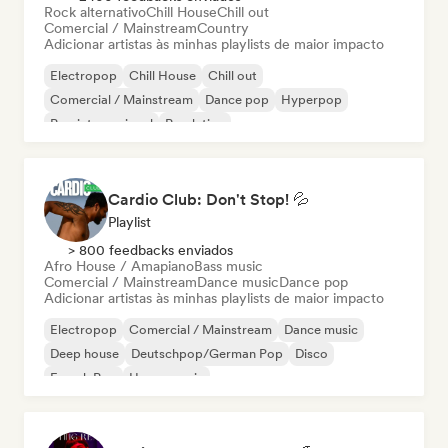
Rock alternativo
Chill House
Chill out
Comercial / Mainstream
Country
Adicionar artistas às minhas playlists de maior impacto
Electropop
Chill House
Chill out
Comercial / Mainstream
Dance pop
Hyperpop
Pop internacional
Pop latino
Cardio Club: Don't Stop! 💦
Playlist
> 800 feedbacks enviados
Afro House / Amapiano
Bass music
Comercial / Mainstream
Dance music
Dance pop
Adicionar artistas às minhas playlists de maior impacto
Electropop
Comercial / Mainstream
Dance music
Deep house
Deutschpop/German Pop
Disco
French Pop
House music