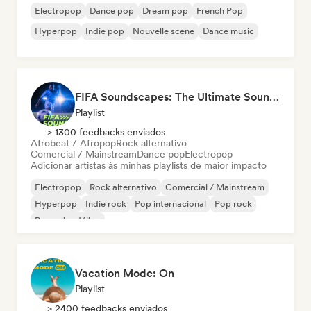
Electropop
Dance pop
Dream pop
French Pop
Hyperpop
Indie pop
Nouvelle scene
Dance music
FIFA Soundscapes: The Ultimate Soundtrack ⚽️ Festival Indie, Electropop & Dance Anthems
Playlist
> 1300 feedbacks enviados
Afrobeat / Afropop
Rock alternativo
Comercial / Mainstream
Dance pop
Electropop
Adicionar artistas às minhas playlists de maior impacto
Electropop
Rock alternativo
Comercial / Mainstream
Hyperpop
Indie rock
Pop internacional
Pop rock
Pop psicodélico
Vacation Mode: On
Playlist
> 2400 feedbacks enviados