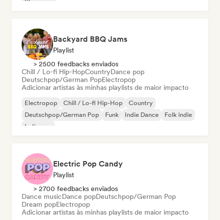
Shoegaze
Backyard BBQ Jams
Playlist
> 2500 feedbacks enviados
Chill / Lo-fi Hip-Hop
Country
Dance pop
Deutschpop/German Pop
Electropop
Adicionar artistas às minhas playlists de maior impacto
Electropop
Chill / Lo-fi Hip-Hop
Country
Deutschpop/German Pop
Funk
Indie Dance
Folk indie
Indie pop
Electric Pop Candy
Playlist
> 2700 feedbacks enviados
Dance music
Dance pop
Deutschpop/German Pop
Dream pop
Electropop
Adicionar artistas às minhas playlists de maior impacto