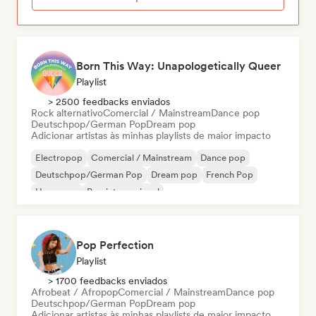
Born This Way: Unapologetically Queer
Playlist
> 2500 feedbacks enviados
Rock alternativo
Comercial / Mainstream
Dance pop
Deutschpop/German Pop
Dream pop
Adicionar artistas às minhas playlists de maior impacto
Electropop
Comercial / Mainstream
Dance pop
Deutschpop/German Pop
Dream pop
French Pop
Hyperpop
Pop internacional
Pop Perfection
Playlist
> 1700 feedbacks enviados
Afrobeat / Afropop
Comercial / Mainstream
Dance pop
Deutschpop/German Pop
Dream pop
Adicionar artistas às minhas playlists de maior impacto