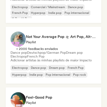
Electropop
Comercial / Mainstream
Dance pop
French Pop
Hyperpop
Indie pop
Pop internacional
K-Pop/J-Pop
Not Your Average Pop 🛸 Art Pop, Alt-Pop & Indie Pop
Playlist
> 2000 feedbacks enviados
Dance pop
Deutschpop/German Pop
Dream pop
Electropop
French Pop
Adicionar artistas às minhas playlists de maior impacto
Electropop
Dance pop
Dream pop
French Pop
Hyperpop
Indie pop
Pop internacional
Pop rock
Feel-Good Pop
Playlist