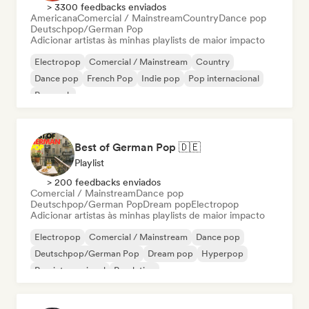
> 3300 feedbacks enviados
Americana
Comercial / Mainstream
Country
Dance pop
Deutschpop/German Pop
Adicionar artistas às minhas playlists de maior impacto
Electropop
Comercial / Mainstream
Country
Dance pop
French Pop
Indie pop
Pop internacional
Pop rock
Best of German Pop 🇩🇪
Playlist
> 200 feedbacks enviados
Comercial / Mainstream
Dance pop
Deutschpop/German Pop
Dream pop
Electropop
Adicionar artistas às minhas playlists de maior impacto
Electropop
Comercial / Mainstream
Dance pop
Deutschpop/German Pop
Dream pop
Hyperpop
Pop internacional
Pop latino