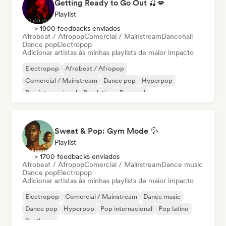
Getting Ready to Go Out 🍒💋
Playlist
> 1900 feedbacks enviados
Afrobeat / Afropop
Comercial / Mainstream
Dancehall
Dance pop
Electropop
Adicionar artistas às minhas playlists de maior impacto
Electropop
Afrobeat / Afropop
Comercial / Mainstream
Dance pop
Hyperpop
Pop internacional
Pop latino
Pop soul
Sweat & Pop: Gym Mode 💦
Playlist
> 1700 feedbacks enviados
Afrobeat / Afropop
Comercial / Mainstream
Dance music
Dance pop
Electropop
Adicionar artistas às minhas playlists de maior impacto
Electropop
Comercial / Mainstream
Dance music
Dance pop
Hyperpop
Pop internacional
Pop latino
Synthpop