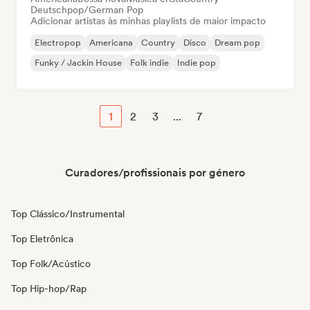
Deutschpop/German Pop
Adicionar artistas às minhas playlists de maior impacto
Electropop
Americana
Country
Disco
Dream pop
Funky / Jackin House
Folk indie
Indie pop
1
2
3
...
7
Curadores/profissionais por género
Top Clássico/Instrumental
Top Eletrônica
Top Folk/Acústico
Top Hip-hop/Rap