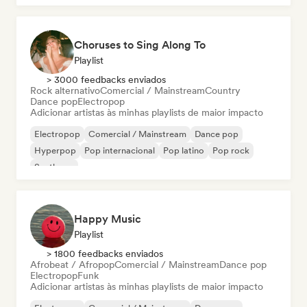
Choruses to Sing Along To
Playlist
> 3000 feedbacks enviados
Rock alternativo
Comercial / Mainstream
Country
Dance pop
Electropop
Adicionar artistas às minhas playlists de maior impacto
Electropop
Comercial / Mainstream
Dance pop
Hyperpop
Pop internacional
Pop latino
Pop rock
Synthpop
Happy Music
Playlist
> 1800 feedbacks enviados
Afrobeat / Afropop
Comercial / Mainstream
Dance pop
Electropop
Funk
Adicionar artistas às minhas playlists de maior impacto