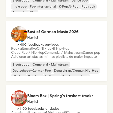
Electropop
Comercial / Mainstream
Dance pop
Indie pop
Pop internacional
K-Pop/J-Pop
Pop rock
Pop psicodélico
Best of German Music 2026
Playlist
> 400 feedbacks enviados
Rock alternativo
Chill / Lo-fi Hip-Hop
Cloud Rap / Hip Hop
Comercial / Mainstream
Dance pop
Adicionar artistas às minhas playlists de maior impacto
Electropop
Comercial / Mainstream
Deutschpop/German Pop
Deutschrap/German Hip-Hop
Hip-hop
Folk indie
Indie pop
Pop internacional
Bloom Box | Spring’s freshest tracks
Playlist
> 1100 feedbacks enviados
Americana
Bossa nova
Música cristã
Country